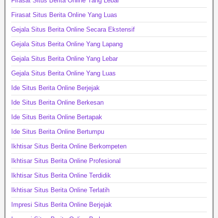
Firasat Situs Berita Online Yang Lebar
Firasat Situs Berita Online Yang Luas
Gejala Situs Berita Online Secara Ekstensif
Gejala Situs Berita Online Yang Lapang
Gejala Situs Berita Online Yang Lebar
Gejala Situs Berita Online Yang Luas
Ide Situs Berita Online Berjejak
Ide Situs Berita Online Berkesan
Ide Situs Berita Online Bertapak
Ide Situs Berita Online Bertumpu
Ikhtisar Situs Berita Online Berkompeten
Ikhtisar Situs Berita Online Profesional
Ikhtisar Situs Berita Online Terdidik
Ikhtisar Situs Berita Online Terlatih
Impresi Situs Berita Online Berjejak