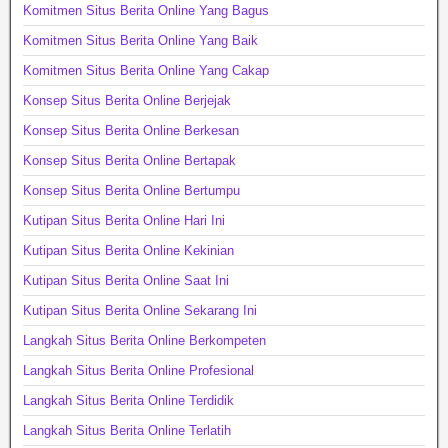
Komitmen Situs Berita Online Yang Bagus
Komitmen Situs Berita Online Yang Baik
Komitmen Situs Berita Online Yang Cakap
Konsep Situs Berita Online Berjejak
Konsep Situs Berita Online Berkesan
Konsep Situs Berita Online Bertapak
Konsep Situs Berita Online Bertumpu
Kutipan Situs Berita Online Hari Ini
Kutipan Situs Berita Online Kekinian
Kutipan Situs Berita Online Saat Ini
Kutipan Situs Berita Online Sekarang Ini
Langkah Situs Berita Online Berkompeten
Langkah Situs Berita Online Profesional
Langkah Situs Berita Online Terdidik
Langkah Situs Berita Online Terlatih