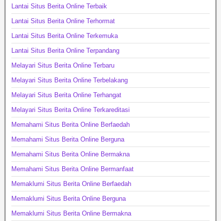
Lantai Situs Berita Online Terbaik
Lantai Situs Berita Online Terhormat
Lantai Situs Berita Online Terkemuka
Lantai Situs Berita Online Terpandang
Melayari Situs Berita Online Terbaru
Melayari Situs Berita Online Terbelakang
Melayari Situs Berita Online Terhangat
Melayari Situs Berita Online Terkareditasi
Memahami Situs Berita Online Berfaedah
Memahami Situs Berita Online Berguna
Memahami Situs Berita Online Bermakna
Memahami Situs Berita Online Bermanfaat
Memaklumi Situs Berita Online Berfaedah
Memaklumi Situs Berita Online Berguna
Memaklumi Situs Berita Online Bermakna