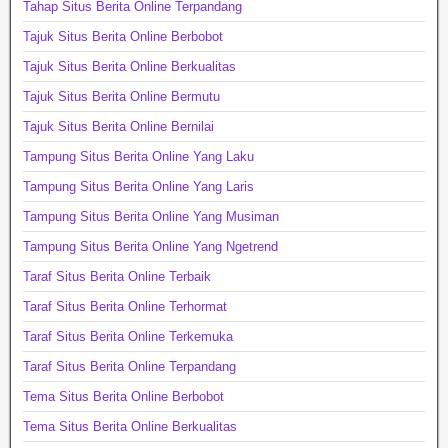
Tahap Situs Berita Online Terpandang
Tajuk Situs Berita Online Berbobot
Tajuk Situs Berita Online Berkualitas
Tajuk Situs Berita Online Bermutu
Tajuk Situs Berita Online Bernilai
Tampung Situs Berita Online Yang Laku
Tampung Situs Berita Online Yang Laris
Tampung Situs Berita Online Yang Musiman
Tampung Situs Berita Online Yang Ngetrend
Taraf Situs Berita Online Terbaik
Taraf Situs Berita Online Terhormat
Taraf Situs Berita Online Terkemuka
Taraf Situs Berita Online Terpandang
Tema Situs Berita Online Berbobot
Tema Situs Berita Online Berkualitas