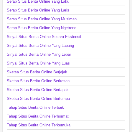
Serap Situs Berita Online Yang Laku
Serap Situs Berita Online Yang Laris
Serap Situs Berita Online Yang Musiman
Serap Situs Berita Online Yang Ngetrend
Sinyal Situs Berita Online Secara Ekstensif
Sinyal Situs Berita Online Yang Lapang
Sinyal Situs Berita Online Yang Lebar
Sinyal Situs Berita Online Yang Luas
Sketsa Situs Berita Online Berjejak
Sketsa Situs Berita Online Berkesan
Sketsa Situs Berita Online Bertapak
Sketsa Situs Berita Online Bertumpu
Tahap Situs Berita Online Terbaik
Tahap Situs Berita Online Terhormat
Tahap Situs Berita Online Terkemuka