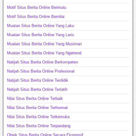
Motif Situs Berita Online Bermutu
Motif Situs Berita Online Bernilai
Muatan Situs Berita Online Yang Laku
Muatan Situs Berita Online Yang Laris
Muatan Situs Berita Online Yang Musiman
Muatan Situs Berita Online Yang Ngetrend
Natijah Situs Berita Online Berkompeten
Natijah Situs Berita Online Profesional
Natijah Situs Berita Online Terdidik
Natijah Situs Berita Online Terlatih
Nilai Situs Berita Online Terbaik
Nilai Situs Berita Online Terhormat
Nilai Situs Berita Online Terkemuka
Nilai Situs Berita Online Terpandang
Objek Situs Berita Online Secara Ekstensif