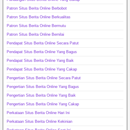
Patron Situs Berita Online Berbobot
Patron Situs Berita Online Berkualitas
Patron Situs Berita Online Bermutu
Patron Situs Berita Online Bernilai
Pendapat Situs Berita Online Secara Patut
Pendapat Situs Berita Online Yang Bagus
Pendapat Situs Berita Online Yang Baik
Pendapat Situs Berita Online Yang Cakap
Pengertian Situs Berita Online Secara Patut
Pengertian Situs Berita Online Yang Bagus
Pengertian Situs Berita Online Yang Baik
Pengertian Situs Berita Online Yang Cakap
Perkataan Situs Berita Online Hari Ini
Perkataan Situs Berita Online Kekinian