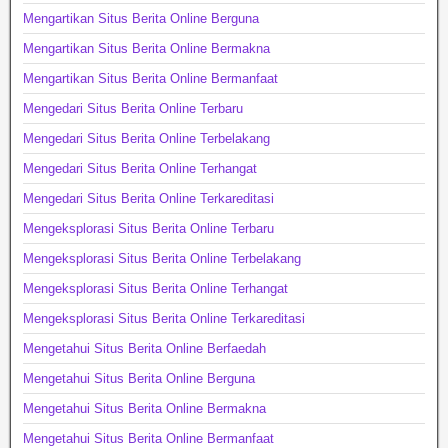
Mengartikan Situs Berita Online Berguna
Mengartikan Situs Berita Online Bermakna
Mengartikan Situs Berita Online Bermanfaat
Mengedari Situs Berita Online Terbaru
Mengedari Situs Berita Online Terbelakang
Mengedari Situs Berita Online Terhangat
Mengedari Situs Berita Online Terkareditasi
Mengeksplorasi Situs Berita Online Terbaru
Mengeksplorasi Situs Berita Online Terbelakang
Mengeksplorasi Situs Berita Online Terhangat
Mengeksplorasi Situs Berita Online Terkareditasi
Mengetahui Situs Berita Online Berfaedah
Mengetahui Situs Berita Online Berguna
Mengetahui Situs Berita Online Bermakna
Mengetahui Situs Berita Online Bermanfaat