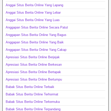
Anggai Situs Berita Online Yang Lapang
Anggai Situs Berita Online Yang Lebar
Anggai Situs Berita Online Yang Luas
Anggapan Situs Berita Online Secara Patut
Anggapan Situs Berita Online Yang Bagus
Anggapan Situs Berita Online Yang Baik
Anggapan Situs Berita Online Yang Cakap
Apresiasi Situs Berita Online Berjejak
Apresiasi Situs Berita Online Berkesan
Apresiasi Situs Berita Online Bertapak
Apresiasi Situs Berita Online Bertumpu
Babak Situs Berita Online Terbaik
Babak Situs Berita Online Terhormat
Babak Situs Berita Online Terkemuka
Babak Situs Berita Online Terpandang