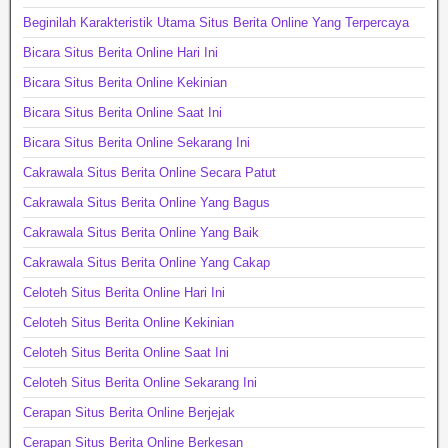
Beginilah Karakteristik Utama Situs Berita Online Yang Terpercaya
Bicara Situs Berita Online Hari Ini
Bicara Situs Berita Online Kekinian
Bicara Situs Berita Online Saat Ini
Bicara Situs Berita Online Sekarang Ini
Cakrawala Situs Berita Online Secara Patut
Cakrawala Situs Berita Online Yang Bagus
Cakrawala Situs Berita Online Yang Baik
Cakrawala Situs Berita Online Yang Cakap
Celoteh Situs Berita Online Hari Ini
Celoteh Situs Berita Online Kekinian
Celoteh Situs Berita Online Saat Ini
Celoteh Situs Berita Online Sekarang Ini
Cerapan Situs Berita Online Berjejak
Cerapan Situs Berita Online Berkesan