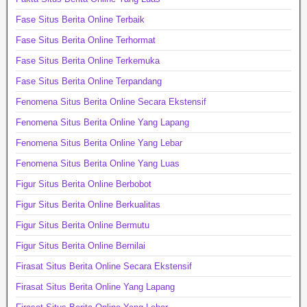
Fase Situs Berita Online Terbaik
Fase Situs Berita Online Terhormat
Fase Situs Berita Online Terkemuka
Fase Situs Berita Online Terpandang
Fenomena Situs Berita Online Secara Ekstensif
Fenomena Situs Berita Online Yang Lapang
Fenomena Situs Berita Online Yang Lebar
Fenomena Situs Berita Online Yang Luas
Figur Situs Berita Online Berbobot
Figur Situs Berita Online Berkualitas
Figur Situs Berita Online Bermutu
Figur Situs Berita Online Bernilai
Firasat Situs Berita Online Secara Ekstensif
Firasat Situs Berita Online Yang Lapang