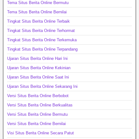
Tema Situs Berita Online Bermutu
Tema Situs Berita Online Bernilai
Tingkat Situs Berita Online Terbaik
Tingkat Situs Berita Online Terhormat
Tingkat Situs Berita Online Terkemuka
Tingkat Situs Berita Online Terpandang
Ujaran Situs Berita Online Hari Ini
Ujaran Situs Berita Online Kekinian
Ujaran Situs Berita Online Saat Ini
Ujaran Situs Berita Online Sekarang Ini
Versi Situs Berita Online Berbobot
Versi Situs Berita Online Berkualitas
Versi Situs Berita Online Bermutu
Versi Situs Berita Online Bernilai
Visi Situs Berita Online Secara Patut