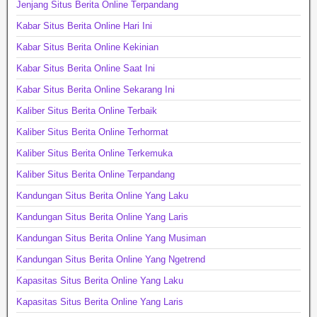
Jenjang Situs Berita Online Terpandang
Kabar Situs Berita Online Hari Ini
Kabar Situs Berita Online Kekinian
Kabar Situs Berita Online Saat Ini
Kabar Situs Berita Online Sekarang Ini
Kaliber Situs Berita Online Terbaik
Kaliber Situs Berita Online Terhormat
Kaliber Situs Berita Online Terkemuka
Kaliber Situs Berita Online Terpandang
Kandungan Situs Berita Online Yang Laku
Kandungan Situs Berita Online Yang Laris
Kandungan Situs Berita Online Yang Musiman
Kandungan Situs Berita Online Yang Ngetrend
Kapasitas Situs Berita Online Yang Laku
Kapasitas Situs Berita Online Yang Laris