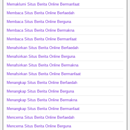
Memaklumi Situs Berita Online Bermanfaat
Membaca Situs Berita Online Berfaedah
Membaca Situs Berita Online Berguna
Membaca Situs Berita Online Bermakna
Membaca Situs Berita Online Bermanfaat
Menafsirkan Situs Berita Online Berfaedah
Menafsirkan Situs Berita Online Berguna
Menafsirkan Situs Berita Online Bermakna
Menafsirkan Situs Berita Online Bermanfaat
Menangkap Situs Berita Online Berfaedah
Menangkap Situs Berita Online Berguna
Menangkap Situs Berita Online Bermakna
Menangkap Situs Berita Online Bermanfaat
Mencerna Situs Berita Online Berfaedah
Mencerna Situs Berita Online Berguna