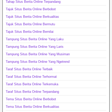
Tahap Situs Berita Online Terpandang
Tajuk Situs Berita Online Berbobot
Tajuk Situs Berita Online Berkualitas
Tajuk Situs Berita Online Bermutu
Tajuk Situs Berita Online Bernilai
Tampung Situs Berita Online Yang Laku
Tampung Situs Berita Online Yang Laris
Tampung Situs Berita Online Yang Musiman
Tampung Situs Berita Online Yang Ngetrend
Taraf Situs Berita Online Terbaik
Taraf Situs Berita Online Terhormat
Taraf Situs Berita Online Terkemuka
Taraf Situs Berita Online Terpandang
Tema Situs Berita Online Berbobot
Tema Situs Berita Online Berkualitas