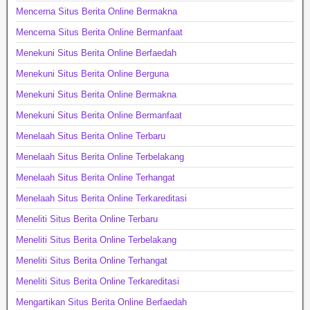
Mencerna Situs Berita Online Bermakna
Mencerna Situs Berita Online Bermanfaat
Menekuni Situs Berita Online Berfaedah
Menekuni Situs Berita Online Berguna
Menekuni Situs Berita Online Bermakna
Menekuni Situs Berita Online Bermanfaat
Menelaah Situs Berita Online Terbaru
Menelaah Situs Berita Online Terbelakang
Menelaah Situs Berita Online Terhangat
Menelaah Situs Berita Online Terkareditasi
Meneliti Situs Berita Online Terbaru
Meneliti Situs Berita Online Terbelakang
Meneliti Situs Berita Online Terhangat
Meneliti Situs Berita Online Terkareditasi
Mengartikan Situs Berita Online Berfaedah