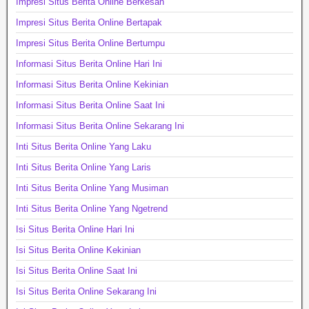
Impresi Situs Berita Online Berkesan
Impresi Situs Berita Online Bertapak
Impresi Situs Berita Online Bertumpu
Informasi Situs Berita Online Hari Ini
Informasi Situs Berita Online Kekinian
Informasi Situs Berita Online Saat Ini
Informasi Situs Berita Online Sekarang Ini
Inti Situs Berita Online Yang Laku
Inti Situs Berita Online Yang Laris
Inti Situs Berita Online Yang Musiman
Inti Situs Berita Online Yang Ngetrend
Isi Situs Berita Online Hari Ini
Isi Situs Berita Online Kekinian
Isi Situs Berita Online Saat Ini
Isi Situs Berita Online Sekarang Ini