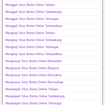
Menggali Situs Berita Online Terbaru
Menggali Situs Berita Online Terbelakang
Menggali Situs Berita Online Terhangat
Menggali Situs Berita Online Terkareditasi
Mengkaji Situs Berita Online Terbaru
Mengkaji Situs Berita Online Terbelakang
Mengkaji Situs Berita Online Terhangat
Mengkaji Situs Berita Online Terkareditasi
Menguasai Situs Berita Online Berfaedah
Menguasai Situs Berita Online Berguna
Menguasai Situs Berita Online Bermakna
Menguasai Situs Berita Online Bermanfaat
Menjelajahi Situs Berita Online Terbaru
Menjelajahi Situs Berita Online Terbelakang
Menjelajahi Situs Berita Online Terhangat