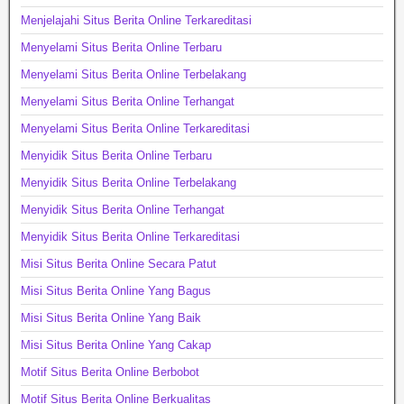
Menjelajahi Situs Berita Online Terkareditasi
Menyelami Situs Berita Online Terbaru
Menyelami Situs Berita Online Terbelakang
Menyelami Situs Berita Online Terhangat
Menyelami Situs Berita Online Terkareditasi
Menyidik Situs Berita Online Terbaru
Menyidik Situs Berita Online Terbelakang
Menyidik Situs Berita Online Terhangat
Menyidik Situs Berita Online Terkareditasi
Misi Situs Berita Online Secara Patut
Misi Situs Berita Online Yang Bagus
Misi Situs Berita Online Yang Baik
Misi Situs Berita Online Yang Cakap
Motif Situs Berita Online Berbobot
Motif Situs Berita Online Berkualitas