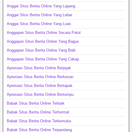
Anggai Situs Berita Online Yang Lapang
Anggai Situs Berita Online Yang Lebar
Anggai Situs Berita Online Yang Luas
Anggapan Situs Berita Online Secara Patut
Anggapan Situs Berita Online Yang Bagus
Anggapan Situs Berita Online Yang Baik
Anggapan Situs Berita Online Yang Cakap
Apresiasi Situs Berita Online Berjejak
Apresiasi Situs Berita Online Berkesan
Apresiasi Situs Berita Online Bertapak
Apresiasi Situs Berita Online Bertumpu
Babak Situs Berita Online Terbaik
Babak Situs Berita Online Terhormat
Babak Situs Berita Online Terkemuka
Babak Situs Berita Online Terpandang