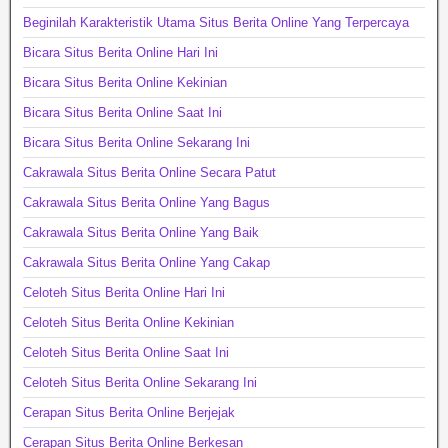
Beginilah Karakteristik Utama Situs Berita Online Yang Terpercaya
Bicara Situs Berita Online Hari Ini
Bicara Situs Berita Online Kekinian
Bicara Situs Berita Online Saat Ini
Bicara Situs Berita Online Sekarang Ini
Cakrawala Situs Berita Online Secara Patut
Cakrawala Situs Berita Online Yang Bagus
Cakrawala Situs Berita Online Yang Baik
Cakrawala Situs Berita Online Yang Cakap
Celoteh Situs Berita Online Hari Ini
Celoteh Situs Berita Online Kekinian
Celoteh Situs Berita Online Saat Ini
Celoteh Situs Berita Online Sekarang Ini
Cerapan Situs Berita Online Berjejak
Cerapan Situs Berita Online Berkesan