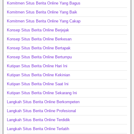
Komitmen Situs Berita Online Yang Bagus
Komitmen Situs Berita Online Yang Baik
Komitmen Situs Berita Online Yang Cakap
Konsep Situs Berita Online Berjejak
Konsep Situs Berita Online Berkesan
Konsep Situs Berita Online Bertapak
Konsep Situs Berita Online Bertumpu
Kutipan Situs Berita Online Hari Ini
Kutipan Situs Berita Online Kekinian
Kutipan Situs Berita Online Saat Ini
Kutipan Situs Berita Online Sekarang Ini
Langkah Situs Berita Online Berkompeten
Langkah Situs Berita Online Profesional
Langkah Situs Berita Online Terdidik
Langkah Situs Berita Online Terlatih