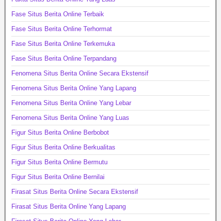
Fase Situs Berita Online Terbaik
Fase Situs Berita Online Terhormat
Fase Situs Berita Online Terkemuka
Fase Situs Berita Online Terpandang
Fenomena Situs Berita Online Secara Ekstensif
Fenomena Situs Berita Online Yang Lapang
Fenomena Situs Berita Online Yang Lebar
Fenomena Situs Berita Online Yang Luas
Figur Situs Berita Online Berbobot
Figur Situs Berita Online Berkualitas
Figur Situs Berita Online Bermutu
Figur Situs Berita Online Bernilai
Firasat Situs Berita Online Secara Ekstensif
Firasat Situs Berita Online Yang Lapang