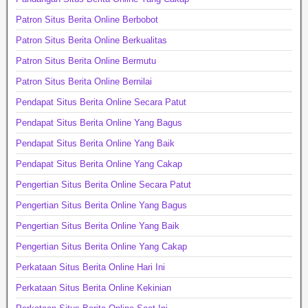
Patron Situs Berita Online Berbobot
Patron Situs Berita Online Berkualitas
Patron Situs Berita Online Bermutu
Patron Situs Berita Online Bernilai
Pendapat Situs Berita Online Secara Patut
Pendapat Situs Berita Online Yang Bagus
Pendapat Situs Berita Online Yang Baik
Pendapat Situs Berita Online Yang Cakap
Pengertian Situs Berita Online Secara Patut
Pengertian Situs Berita Online Yang Bagus
Pengertian Situs Berita Online Yang Baik
Pengertian Situs Berita Online Yang Cakap
Perkataan Situs Berita Online Hari Ini
Perkataan Situs Berita Online Kekinian