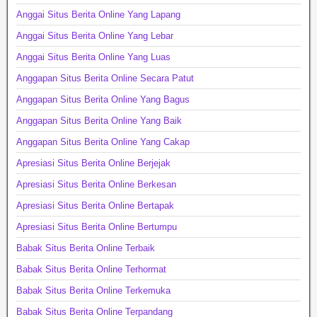
Anggai Situs Berita Online Yang Lapang
Anggai Situs Berita Online Yang Lebar
Anggai Situs Berita Online Yang Luas
Anggapan Situs Berita Online Secara Patut
Anggapan Situs Berita Online Yang Bagus
Anggapan Situs Berita Online Yang Baik
Anggapan Situs Berita Online Yang Cakap
Apresiasi Situs Berita Online Berjejak
Apresiasi Situs Berita Online Berkesan
Apresiasi Situs Berita Online Bertapak
Apresiasi Situs Berita Online Bertumpu
Babak Situs Berita Online Terbaik
Babak Situs Berita Online Terhormat
Babak Situs Berita Online Terkemuka
Babak Situs Berita Online Terpandang