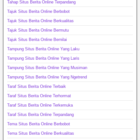
Tahap Situs Berita Online Terpandang
Tajuk Situs Berita Online Berbobot
Tajuk Situs Berita Online Berkualitas
Tajuk Situs Berita Online Bermutu
Tajuk Situs Berita Online Bernilai
Tampung Situs Berita Online Yang Laku
Tampung Situs Berita Online Yang Laris
Tampung Situs Berita Online Yang Musiman
Tampung Situs Berita Online Yang Ngetrend
Taraf Situs Berita Online Terbaik
Taraf Situs Berita Online Terhormat
Taraf Situs Berita Online Terkemuka
Taraf Situs Berita Online Terpandang
Tema Situs Berita Online Berbobot
Tema Situs Berita Online Berkualitas