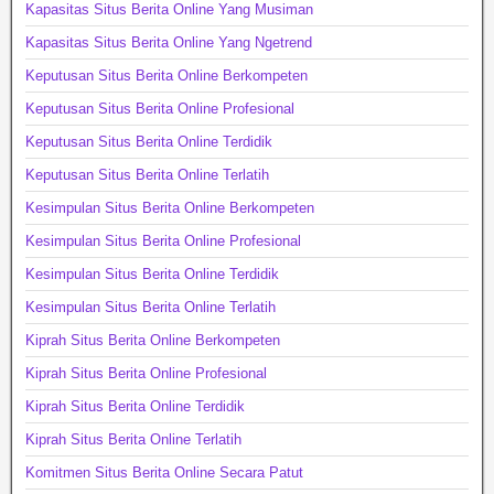
Kapasitas Situs Berita Online Yang Musiman
Kapasitas Situs Berita Online Yang Ngetrend
Keputusan Situs Berita Online Berkompeten
Keputusan Situs Berita Online Profesional
Keputusan Situs Berita Online Terdidik
Keputusan Situs Berita Online Terlatih
Kesimpulan Situs Berita Online Berkompeten
Kesimpulan Situs Berita Online Profesional
Kesimpulan Situs Berita Online Terdidik
Kesimpulan Situs Berita Online Terlatih
Kiprah Situs Berita Online Berkompeten
Kiprah Situs Berita Online Profesional
Kiprah Situs Berita Online Terdidik
Kiprah Situs Berita Online Terlatih
Komitmen Situs Berita Online Secara Patut