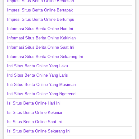
Impresi Situs Berita Online Berkesan
Impresi Situs Berita Online Bertapak
Impresi Situs Berita Online Bertumpu
Informasi Situs Berita Online Hari Ini
Informasi Situs Berita Online Kekinian
Informasi Situs Berita Online Saat Ini
Informasi Situs Berita Online Sekarang Ini
Inti Situs Berita Online Yang Laku
Inti Situs Berita Online Yang Laris
Inti Situs Berita Online Yang Musiman
Inti Situs Berita Online Yang Ngetrend
Isi Situs Berita Online Hari Ini
Isi Situs Berita Online Kekinian
Isi Situs Berita Online Saat Ini
Isi Situs Berita Online Sekarang Ini