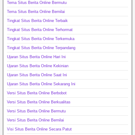
Tema Situs Berita Online Bermutu
Tema Situs Berita Online Bernilai
Tingkat Situs Berita Online Terbaik
Tingkat Situs Berita Online Terhormat
Tingkat Situs Berita Online Terkemuka
Tingkat Situs Berita Online Terpandang
Ujaran Situs Berita Online Hari Ini
Ujaran Situs Berita Online Kekinian
Ujaran Situs Berita Online Saat Ini
Ujaran Situs Berita Online Sekarang Ini
Versi Situs Berita Online Berbobot
Versi Situs Berita Online Berkualitas
Versi Situs Berita Online Bermutu
Versi Situs Berita Online Bernilai
Visi Situs Berita Online Secara Patut