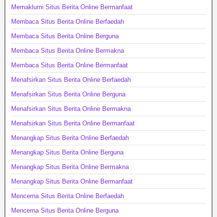
Memaklumi Situs Berita Online Bermanfaat
Membaca Situs Berita Online Berfaedah
Membaca Situs Berita Online Berguna
Membaca Situs Berita Online Bermakna
Membaca Situs Berita Online Bermanfaat
Menafsirkan Situs Berita Online Berfaedah
Menafsirkan Situs Berita Online Berguna
Menafsirkan Situs Berita Online Bermakna
Menafsirkan Situs Berita Online Bermanfaat
Menangkap Situs Berita Online Berfaedah
Menangkap Situs Berita Online Berguna
Menangkap Situs Berita Online Bermakna
Menangkap Situs Berita Online Bermanfaat
Mencerna Situs Berita Online Berfaedah
Mencerna Situs Berita Online Berguna