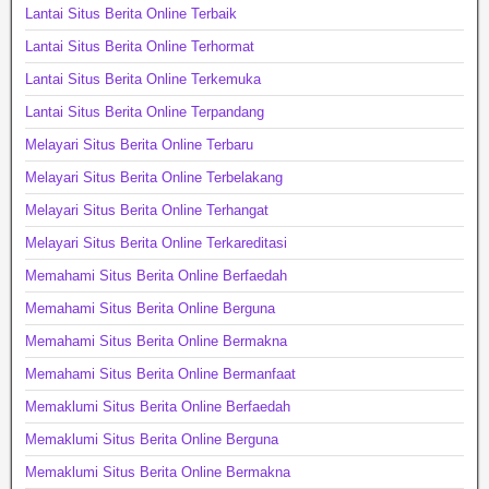
Lantai Situs Berita Online Terbaik
Lantai Situs Berita Online Terhormat
Lantai Situs Berita Online Terkemuka
Lantai Situs Berita Online Terpandang
Melayari Situs Berita Online Terbaru
Melayari Situs Berita Online Terbelakang
Melayari Situs Berita Online Terhangat
Melayari Situs Berita Online Terkareditasi
Memahami Situs Berita Online Berfaedah
Memahami Situs Berita Online Berguna
Memahami Situs Berita Online Bermakna
Memahami Situs Berita Online Bermanfaat
Memaklumi Situs Berita Online Berfaedah
Memaklumi Situs Berita Online Berguna
Memaklumi Situs Berita Online Bermakna