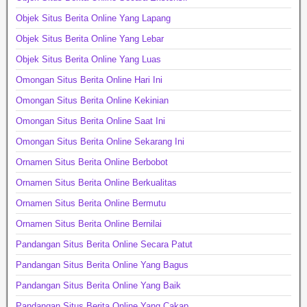
Objek Situs Berita Online Yang Lapang
Objek Situs Berita Online Yang Lebar
Objek Situs Berita Online Yang Luas
Omongan Situs Berita Online Hari Ini
Omongan Situs Berita Online Kekinian
Omongan Situs Berita Online Saat Ini
Omongan Situs Berita Online Sekarang Ini
Ornamen Situs Berita Online Berbobot
Ornamen Situs Berita Online Berkualitas
Ornamen Situs Berita Online Bermutu
Ornamen Situs Berita Online Bernilai
Pandangan Situs Berita Online Secara Patut
Pandangan Situs Berita Online Yang Bagus
Pandangan Situs Berita Online Yang Baik
Pandangan Situs Berita Online Yang Cakap