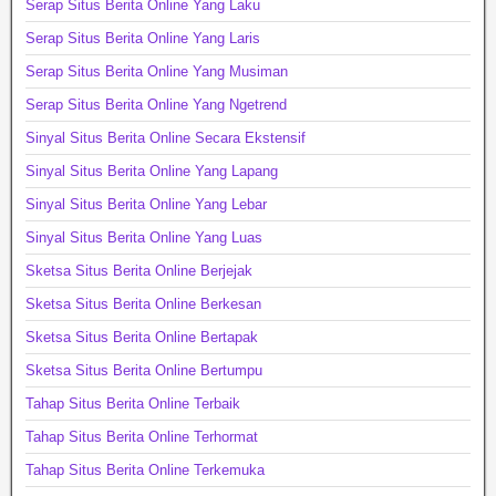
Serap Situs Berita Online Yang Laku
Serap Situs Berita Online Yang Laris
Serap Situs Berita Online Yang Musiman
Serap Situs Berita Online Yang Ngetrend
Sinyal Situs Berita Online Secara Ekstensif
Sinyal Situs Berita Online Yang Lapang
Sinyal Situs Berita Online Yang Lebar
Sinyal Situs Berita Online Yang Luas
Sketsa Situs Berita Online Berjejak
Sketsa Situs Berita Online Berkesan
Sketsa Situs Berita Online Bertapak
Sketsa Situs Berita Online Bertumpu
Tahap Situs Berita Online Terbaik
Tahap Situs Berita Online Terhormat
Tahap Situs Berita Online Terkemuka