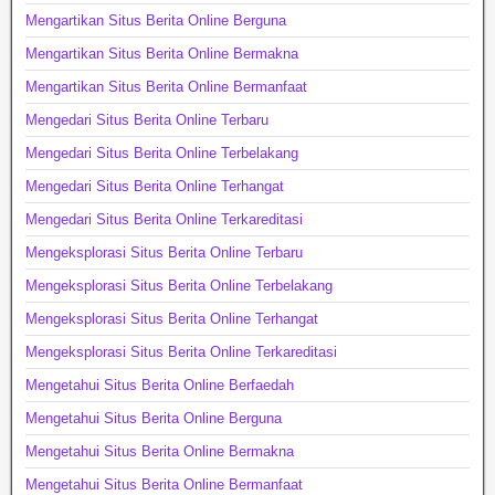
Mengartikan Situs Berita Online Berguna
Mengartikan Situs Berita Online Bermakna
Mengartikan Situs Berita Online Bermanfaat
Mengedari Situs Berita Online Terbaru
Mengedari Situs Berita Online Terbelakang
Mengedari Situs Berita Online Terhangat
Mengedari Situs Berita Online Terkareditasi
Mengeksplorasi Situs Berita Online Terbaru
Mengeksplorasi Situs Berita Online Terbelakang
Mengeksplorasi Situs Berita Online Terhangat
Mengeksplorasi Situs Berita Online Terkareditasi
Mengetahui Situs Berita Online Berfaedah
Mengetahui Situs Berita Online Berguna
Mengetahui Situs Berita Online Bermakna
Mengetahui Situs Berita Online Bermanfaat