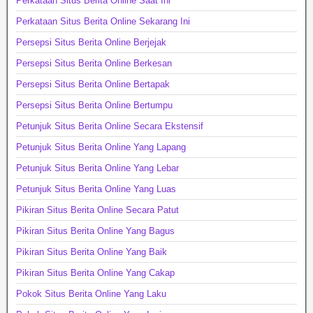
Perkataan Situs Berita Online Saat Ini
Perkataan Situs Berita Online Sekarang Ini
Persepsi Situs Berita Online Berjejak
Persepsi Situs Berita Online Berkesan
Persepsi Situs Berita Online Bertapak
Persepsi Situs Berita Online Bertumpu
Petunjuk Situs Berita Online Secara Ekstensif
Petunjuk Situs Berita Online Yang Lapang
Petunjuk Situs Berita Online Yang Lebar
Petunjuk Situs Berita Online Yang Luas
Pikiran Situs Berita Online Secara Patut
Pikiran Situs Berita Online Yang Bagus
Pikiran Situs Berita Online Yang Baik
Pikiran Situs Berita Online Yang Cakap
Pokok Situs Berita Online Yang Laku