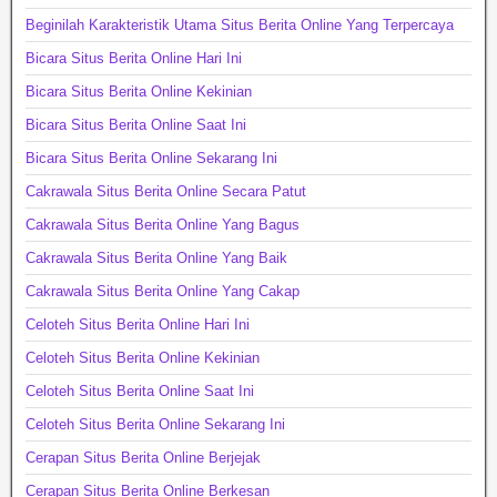
Beginilah Karakteristik Utama Situs Berita Online Yang Terpercaya
Bicara Situs Berita Online Hari Ini
Bicara Situs Berita Online Kekinian
Bicara Situs Berita Online Saat Ini
Bicara Situs Berita Online Sekarang Ini
Cakrawala Situs Berita Online Secara Patut
Cakrawala Situs Berita Online Yang Bagus
Cakrawala Situs Berita Online Yang Baik
Cakrawala Situs Berita Online Yang Cakap
Celoteh Situs Berita Online Hari Ini
Celoteh Situs Berita Online Kekinian
Celoteh Situs Berita Online Saat Ini
Celoteh Situs Berita Online Sekarang Ini
Cerapan Situs Berita Online Berjejak
Cerapan Situs Berita Online Berkesan