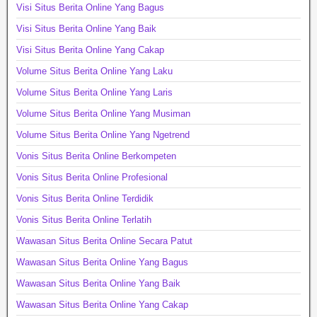
Visi Situs Berita Online Yang Bagus
Visi Situs Berita Online Yang Baik
Visi Situs Berita Online Yang Cakap
Volume Situs Berita Online Yang Laku
Volume Situs Berita Online Yang Laris
Volume Situs Berita Online Yang Musiman
Volume Situs Berita Online Yang Ngetrend
Vonis Situs Berita Online Berkompeten
Vonis Situs Berita Online Profesional
Vonis Situs Berita Online Terdidik
Vonis Situs Berita Online Terlatih
Wawasan Situs Berita Online Secara Patut
Wawasan Situs Berita Online Yang Bagus
Wawasan Situs Berita Online Yang Baik
Wawasan Situs Berita Online Yang Cakap