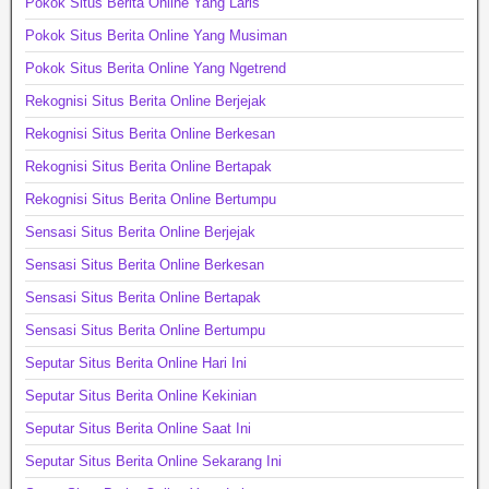
Pokok Situs Berita Online Yang Laris
Pokok Situs Berita Online Yang Musiman
Pokok Situs Berita Online Yang Ngetrend
Rekognisi Situs Berita Online Berjejak
Rekognisi Situs Berita Online Berkesan
Rekognisi Situs Berita Online Bertapak
Rekognisi Situs Berita Online Bertumpu
Sensasi Situs Berita Online Berjejak
Sensasi Situs Berita Online Berkesan
Sensasi Situs Berita Online Bertapak
Sensasi Situs Berita Online Bertumpu
Seputar Situs Berita Online Hari Ini
Seputar Situs Berita Online Kekinian
Seputar Situs Berita Online Saat Ini
Seputar Situs Berita Online Sekarang Ini