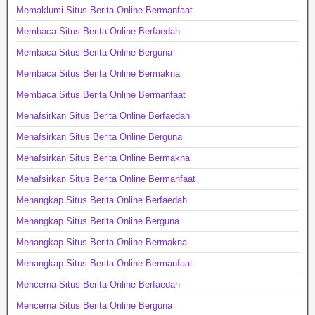
Memaklumi Situs Berita Online Bermanfaat
Membaca Situs Berita Online Berfaedah
Membaca Situs Berita Online Berguna
Membaca Situs Berita Online Bermakna
Membaca Situs Berita Online Bermanfaat
Menafsirkan Situs Berita Online Berfaedah
Menafsirkan Situs Berita Online Berguna
Menafsirkan Situs Berita Online Bermakna
Menafsirkan Situs Berita Online Bermanfaat
Menangkap Situs Berita Online Berfaedah
Menangkap Situs Berita Online Berguna
Menangkap Situs Berita Online Bermakna
Menangkap Situs Berita Online Bermanfaat
Mencerna Situs Berita Online Berfaedah
Mencerna Situs Berita Online Berguna