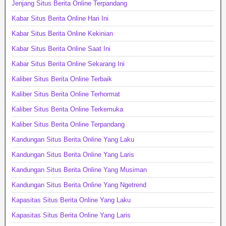
Jenjang Situs Berita Online Terpandang
Kabar Situs Berita Online Hari Ini
Kabar Situs Berita Online Kekinian
Kabar Situs Berita Online Saat Ini
Kabar Situs Berita Online Sekarang Ini
Kaliber Situs Berita Online Terbaik
Kaliber Situs Berita Online Terhormat
Kaliber Situs Berita Online Terkemuka
Kaliber Situs Berita Online Terpandang
Kandungan Situs Berita Online Yang Laku
Kandungan Situs Berita Online Yang Laris
Kandungan Situs Berita Online Yang Musiman
Kandungan Situs Berita Online Yang Ngetrend
Kapasitas Situs Berita Online Yang Laku
Kapasitas Situs Berita Online Yang Laris