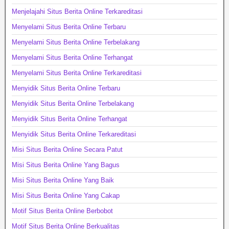
Menjelajahi Situs Berita Online Terkareditasi
Menyelami Situs Berita Online Terbaru
Menyelami Situs Berita Online Terbelakang
Menyelami Situs Berita Online Terhangat
Menyelami Situs Berita Online Terkareditasi
Menyidik Situs Berita Online Terbaru
Menyidik Situs Berita Online Terbelakang
Menyidik Situs Berita Online Terhangat
Menyidik Situs Berita Online Terkareditasi
Misi Situs Berita Online Secara Patut
Misi Situs Berita Online Yang Bagus
Misi Situs Berita Online Yang Baik
Misi Situs Berita Online Yang Cakap
Motif Situs Berita Online Berbobot
Motif Situs Berita Online Berkualitas