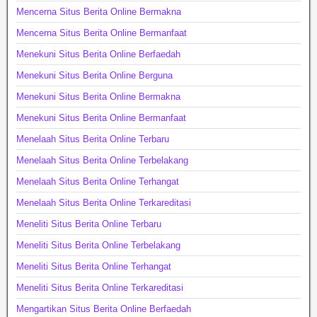
Mencerna Situs Berita Online Bermakna
Mencerna Situs Berita Online Bermanfaat
Menekuni Situs Berita Online Berfaedah
Menekuni Situs Berita Online Berguna
Menekuni Situs Berita Online Bermakna
Menekuni Situs Berita Online Bermanfaat
Menelaah Situs Berita Online Terbaru
Menelaah Situs Berita Online Terbelakang
Menelaah Situs Berita Online Terhangat
Menelaah Situs Berita Online Terkareditasi
Meneliti Situs Berita Online Terbaru
Meneliti Situs Berita Online Terbelakang
Meneliti Situs Berita Online Terhangat
Meneliti Situs Berita Online Terkareditasi
Mengartikan Situs Berita Online Berfaedah