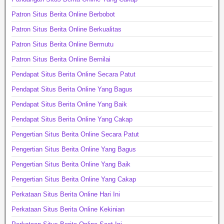
Patron Situs Berita Online Berbobot
Patron Situs Berita Online Berkualitas
Patron Situs Berita Online Bermutu
Patron Situs Berita Online Bernilai
Pendapat Situs Berita Online Secara Patut
Pendapat Situs Berita Online Yang Bagus
Pendapat Situs Berita Online Yang Baik
Pendapat Situs Berita Online Yang Cakap
Pengertian Situs Berita Online Secara Patut
Pengertian Situs Berita Online Yang Bagus
Pengertian Situs Berita Online Yang Baik
Pengertian Situs Berita Online Yang Cakap
Perkataan Situs Berita Online Hari Ini
Perkataan Situs Berita Online Kekinian