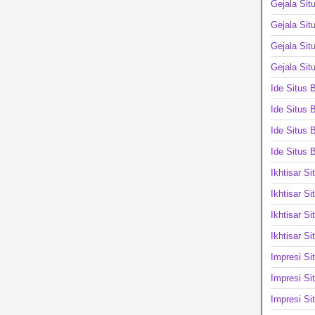
Gejala Sit
Gejala Sit
Gejala Sit
Gejala Sit
Ide Situs B
Ide Situs 
Ide Situs 
Ide Situs 
Ikhtisar S
Ikhtisar Si
Ikhtisar Si
Ikhtisar Si
Impresi Sit
Impresi Si
Impresi Si