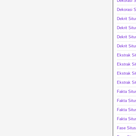
Dekorasi S
Dekorasi Si
Dekrit Sit
Dekrit Situ
Dekrit Situ
Dekrit Situ
Ekstrak Si
Ekstrak Si
Ekstrak Si
Ekstrak Si
Fakta Situ
Fakta Situ
Fakta Situ
Fakta Situ
Fase Situs