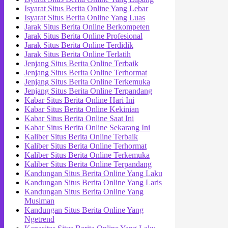
Isyarat Situs Berita Online Yang Lebar
Isyarat Situs Berita Online Yang Luas
Jarak Situs Berita Online Berkompeten
Jarak Situs Berita Online Profesional
Jarak Situs Berita Online Terdidik
Jarak Situs Berita Online Terlatih
Jenjang Situs Berita Online Terbaik
Jenjang Situs Berita Online Terhormat
Jenjang Situs Berita Online Terkemuka
Jenjang Situs Berita Online Terpandang
Kabar Situs Berita Online Hari Ini
Kabar Situs Berita Online Kekinian
Kabar Situs Berita Online Saat Ini
Kabar Situs Berita Online Sekarang Ini
Kaliber Situs Berita Online Terbaik
Kaliber Situs Berita Online Terhormat
Kaliber Situs Berita Online Terkemuka
Kaliber Situs Berita Online Terpandang
Kandungan Situs Berita Online Yang Laku
Kandungan Situs Berita Online Yang Laris
Kandungan Situs Berita Online Yang
Musiman
Kandungan Situs Berita Online Yang
Ngetrend