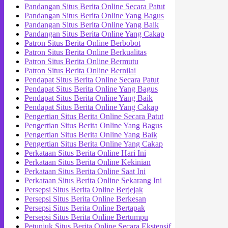
Pandangan Situs Berita Online Secara Patut
Pandangan Situs Berita Online Yang Bagus
Pandangan Situs Berita Online Yang Baik
Pandangan Situs Berita Online Yang Cakap
Patron Situs Berita Online Berbobot
Patron Situs Berita Online Berkualitas
Patron Situs Berita Online Bermutu
Patron Situs Berita Online Bernilai
Pendapat Situs Berita Online Secara Patut
Pendapat Situs Berita Online Yang Bagus
Pendapat Situs Berita Online Yang Baik
Pendapat Situs Berita Online Yang Cakap
Pengertian Situs Berita Online Secara Patut
Pengertian Situs Berita Online Yang Bagus
Pengertian Situs Berita Online Yang Baik
Pengertian Situs Berita Online Yang Cakap
Perkataan Situs Berita Online Hari Ini
Perkataan Situs Berita Online Kekinian
Perkataan Situs Berita Online Saat Ini
Perkataan Situs Berita Online Sekarang Ini
Persepsi Situs Berita Online Berjejak
Persepsi Situs Berita Online Berkesan
Persepsi Situs Berita Online Bertapak
Persepsi Situs Berita Online Bertumpu
Petunjuk Situs Berita Online Secara Ekstensif