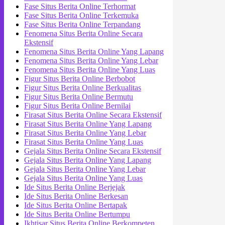
Fase Situs Berita Online Terhormat
Fase Situs Berita Online Terkemuka
Fase Situs Berita Online Terpandang
Fenomena Situs Berita Online Secara
Ekstensif
Fenomena Situs Berita Online Yang Lapang
Fenomena Situs Berita Online Yang Lebar
Fenomena Situs Berita Online Yang Luas
Figur Situs Berita Online Berbobot
Figur Situs Berita Online Berkualitas
Figur Situs Berita Online Bermutu
Figur Situs Berita Online Bernilai
Firasat Situs Berita Online Secara Ekstensif
Firasat Situs Berita Online Yang Lapang
Firasat Situs Berita Online Yang Lebar
Firasat Situs Berita Online Yang Luas
Gejala Situs Berita Online Secara Ekstensif
Gejala Situs Berita Online Yang Lapang
Gejala Situs Berita Online Yang Lebar
Gejala Situs Berita Online Yang Luas
Ide Situs Berita Online Berjejak
Ide Situs Berita Online Berkesan
Ide Situs Berita Online Bertapak
Ide Situs Berita Online Bertumpu
Ikhtisar Situs Berita Online Berkompeten