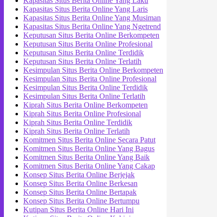
Kapasitas Situs Berita Online Yang Laku
Kapasitas Situs Berita Online Yang Laris
Kapasitas Situs Berita Online Yang Musiman
Kapasitas Situs Berita Online Yang Ngetrend
Keputusan Situs Berita Online Berkompeten
Keputusan Situs Berita Online Profesional
Keputusan Situs Berita Online Terdidik
Keputusan Situs Berita Online Terlatih
Kesimpulan Situs Berita Online Berkompeten
Kesimpulan Situs Berita Online Profesional
Kesimpulan Situs Berita Online Terdidik
Kesimpulan Situs Berita Online Terlatih
Kiprah Situs Berita Online Berkompeten
Kiprah Situs Berita Online Profesional
Kiprah Situs Berita Online Terdidik
Kiprah Situs Berita Online Terlatih
Komitmen Situs Berita Online Secara Patut
Komitmen Situs Berita Online Yang Bagus
Komitmen Situs Berita Online Yang Baik
Komitmen Situs Berita Online Yang Cakap
Konsep Situs Berita Online Berjejak
Konsep Situs Berita Online Berkesan
Konsep Situs Berita Online Bertapak
Konsep Situs Berita Online Bertumpu
Kutipan Situs Berita Online Hari Ini