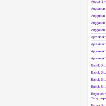
Anggai Sit
Anggapan S
Anggapan S
Anggapan S
Anggapan S
Apresiasi S
Apresiasi 
Apresiasi 
Apresiasi 
Babak Situ
Babak Situ
Babak Situ
Babak Situ
Beginilah 
Yang Terp
Bicara Situ