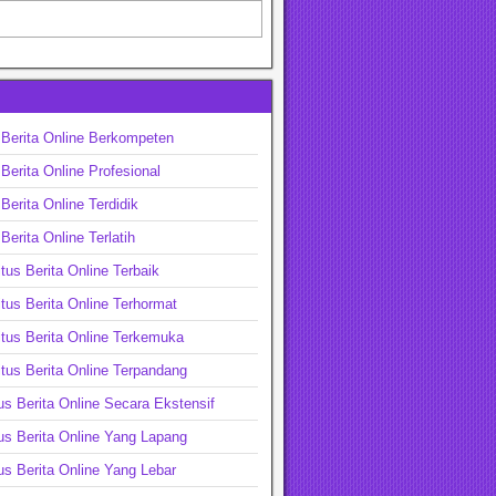
 Berita Online Berkompeten
 Berita Online Profesional
Berita Online Terdidik
Berita Online Terlatih
us Berita Online Terbaik
us Berita Online Terhormat
tus Berita Online Terkemuka
us Berita Online Terpandang
us Berita Online Secara Ekstensif
us Berita Online Yang Lapang
us Berita Online Yang Lebar