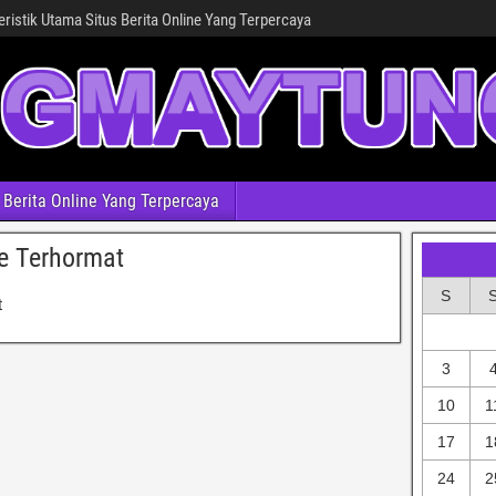
eristik Utama Situs Berita Online Yang Terpercaya
s Berita Online Yang Terpercaya
ne Terhormat
S
t
3
10
1
17
1
24
2