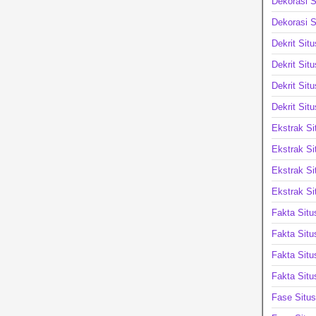
Dekorasi S
Dekorasi Si
Dekrit Sit
Dekrit Situ
Dekrit Situ
Dekrit Situ
Ekstrak Si
Ekstrak Si
Ekstrak Si
Ekstrak Si
Fakta Situ
Fakta Situ
Fakta Situ
Fakta Situ
Fase Situs