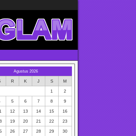
Agustus 2026
S
R
K
J
S
M
1
2
4
5
6
7
8
9
1
12
13
14
15
16
8
19
20
21
22
23
5
26
27
28
29
30