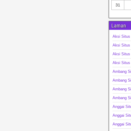
31
Laman
Aksi Situs
Aksi Situs
Aksi Situs 
Aksi Situs 
Ambang Sit
Ambang Sit
Ambang Si
Ambang Sit
Anggai Sit
Anggai Sit
Anggai Sit