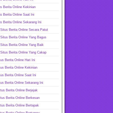
us Berita Online Kekinian
s Berita Online Saat Ini
us Berita Online Sekarang Ini
Situs Berita Online Secara Patut
Situs Berita Online Yang Bagus
Situs Berita Online Yang Baik
Situs Berita Online Yang Cakap
us Berita Online Hari Ini
tus Berita Online Kekinian
us Berita Online Saat Ini
tus Berita Online Sekarang Ini
tus Berita Online Berjejak
tus Berita Online Berkesan
tus Berita Online Bertapak
tus Berita Online Bertumpu