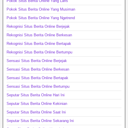
Pokok Situs Berita Online Yang Laris
Pokok Situs Berita Online Yang Musiman
Pokok Situs Berita Online Yang Ngetrend
Rekognisi Situs Berita Online Berjejak
Rekognisi Situs Berita Online Berkesan
Rekognisi Situs Berita Online Bertapak
Rekognisi Situs Berita Online Bertumpu
Sensasi Situs Berita Online Berjejak
Sensasi Situs Berita Online Berkesan
Sensasi Situs Berita Online Bertapak
Sensasi Situs Berita Online Bertumpu
Seputar Situs Berita Online Hari Ini
Seputar Situs Berita Online Kekinian
Seputar Situs Berita Online Saat Ini
Seputar Situs Berita Online Sekarang Ini