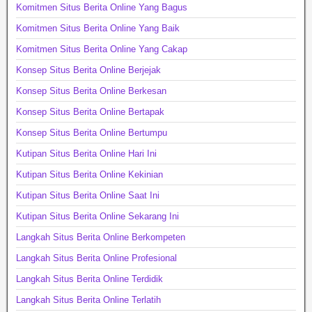
Komitmen Situs Berita Online Yang Bagus
Komitmen Situs Berita Online Yang Baik
Komitmen Situs Berita Online Yang Cakap
Konsep Situs Berita Online Berjejak
Konsep Situs Berita Online Berkesan
Konsep Situs Berita Online Bertapak
Konsep Situs Berita Online Bertumpu
Kutipan Situs Berita Online Hari Ini
Kutipan Situs Berita Online Kekinian
Kutipan Situs Berita Online Saat Ini
Kutipan Situs Berita Online Sekarang Ini
Langkah Situs Berita Online Berkompeten
Langkah Situs Berita Online Profesional
Langkah Situs Berita Online Terdidik
Langkah Situs Berita Online Terlatih