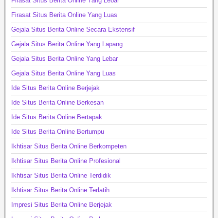
Firasat Situs Berita Online Yang Lebar
Firasat Situs Berita Online Yang Luas
Gejala Situs Berita Online Secara Ekstensif
Gejala Situs Berita Online Yang Lapang
Gejala Situs Berita Online Yang Lebar
Gejala Situs Berita Online Yang Luas
Ide Situs Berita Online Berjejak
Ide Situs Berita Online Berkesan
Ide Situs Berita Online Bertapak
Ide Situs Berita Online Bertumpu
Ikhtisar Situs Berita Online Berkompeten
Ikhtisar Situs Berita Online Profesional
Ikhtisar Situs Berita Online Terdidik
Ikhtisar Situs Berita Online Terlatih
Impresi Situs Berita Online Berjejak