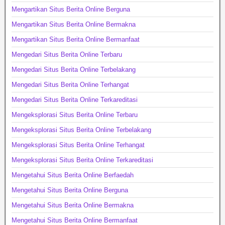
Mengartikan Situs Berita Online Berguna
Mengartikan Situs Berita Online Bermakna
Mengartikan Situs Berita Online Bermanfaat
Mengedari Situs Berita Online Terbaru
Mengedari Situs Berita Online Terbelakang
Mengedari Situs Berita Online Terhangat
Mengedari Situs Berita Online Terkareditasi
Mengeksplorasi Situs Berita Online Terbaru
Mengeksplorasi Situs Berita Online Terbelakang
Mengeksplorasi Situs Berita Online Terhangat
Mengeksplorasi Situs Berita Online Terkareditasi
Mengetahui Situs Berita Online Berfaedah
Mengetahui Situs Berita Online Berguna
Mengetahui Situs Berita Online Bermakna
Mengetahui Situs Berita Online Bermanfaat