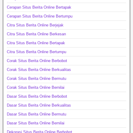
Cerapan Situs Berita Online Bertapak
Cerapan Situs Berita Online Bertumpu
Citra Situs Berita Online Berjejak
Citra Situs Berita Online Berkesan
Citra Situs Berita Online Bertapak
Citra Situs Berita Online Bertumpu
Corak Situs Berita Online Berbobot
Corak Situs Berita Online Berkualitas
Corak Situs Berita Online Bermutu
Corak Situs Berita Online Bernilai
Dasar Situs Berita Online Berbobot
Dasar Situs Berita Online Berkualitas
Dasar Situs Berita Online Bermutu
Dasar Situs Berita Online Bernilai
Dekorasi Situs Berita Online Berbobot