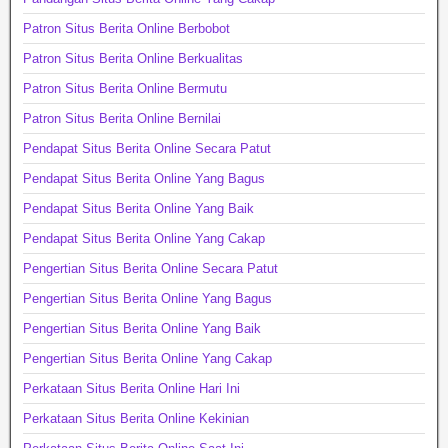
Patron Situs Berita Online Berbobot
Patron Situs Berita Online Berkualitas
Patron Situs Berita Online Bermutu
Patron Situs Berita Online Bernilai
Pendapat Situs Berita Online Secara Patut
Pendapat Situs Berita Online Yang Bagus
Pendapat Situs Berita Online Yang Baik
Pendapat Situs Berita Online Yang Cakap
Pengertian Situs Berita Online Secara Patut
Pengertian Situs Berita Online Yang Bagus
Pengertian Situs Berita Online Yang Baik
Pengertian Situs Berita Online Yang Cakap
Perkataan Situs Berita Online Hari Ini
Perkataan Situs Berita Online Kekinian