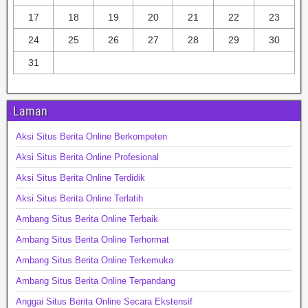
17
18
19
20
21
22
23
24
25
26
27
28
29
30
31
Laman
Aksi Situs Berita Online Berkompeten
Aksi Situs Berita Online Profesional
Aksi Situs Berita Online Terdidik
Aksi Situs Berita Online Terlatih
Ambang Situs Berita Online Terbaik
Ambang Situs Berita Online Terhormat
Ambang Situs Berita Online Terkemuka
Ambang Situs Berita Online Terpandang
Anggai Situs Berita Online Secara Ekstensif