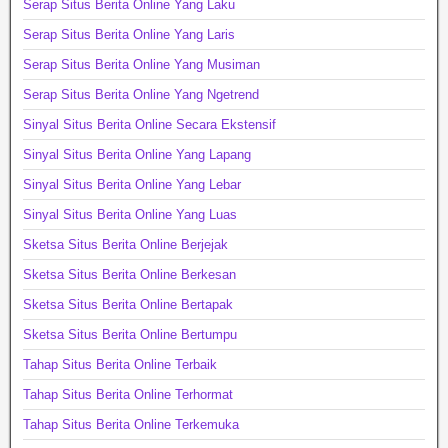
Serap Situs Berita Online Yang Laku
Serap Situs Berita Online Yang Laris
Serap Situs Berita Online Yang Musiman
Serap Situs Berita Online Yang Ngetrend
Sinyal Situs Berita Online Secara Ekstensif
Sinyal Situs Berita Online Yang Lapang
Sinyal Situs Berita Online Yang Lebar
Sinyal Situs Berita Online Yang Luas
Sketsa Situs Berita Online Berjejak
Sketsa Situs Berita Online Berkesan
Sketsa Situs Berita Online Bertapak
Sketsa Situs Berita Online Bertumpu
Tahap Situs Berita Online Terbaik
Tahap Situs Berita Online Terhormat
Tahap Situs Berita Online Terkemuka