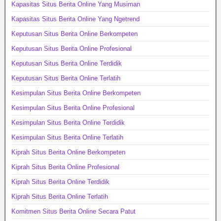
Kapasitas Situs Berita Online Yang Musiman
Kapasitas Situs Berita Online Yang Ngetrend
Keputusan Situs Berita Online Berkompeten
Keputusan Situs Berita Online Profesional
Keputusan Situs Berita Online Terdidik
Keputusan Situs Berita Online Terlatih
Kesimpulan Situs Berita Online Berkompeten
Kesimpulan Situs Berita Online Profesional
Kesimpulan Situs Berita Online Terdidik
Kesimpulan Situs Berita Online Terlatih
Kiprah Situs Berita Online Berkompeten
Kiprah Situs Berita Online Profesional
Kiprah Situs Berita Online Terdidik
Kiprah Situs Berita Online Terlatih
Komitmen Situs Berita Online Secara Patut