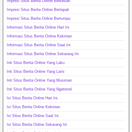
Impresi Situs Berita Online Berkesan
Impresi Situs Berita Online Bertapak
Impresi Situs Berita Online Bertumpu
Informasi Situs Berita Online Hari Ini
Informasi Situs Berita Online Kekinian
Informasi Situs Berita Online Saat Ini
Informasi Situs Berita Online Sekarang Ini
Inti Situs Berita Online Yang Laku
Inti Situs Berita Online Yang Laris
Inti Situs Berita Online Yang Musiman
Inti Situs Berita Online Yang Ngetrend
Isi Situs Berita Online Hari Ini
Isi Situs Berita Online Kekinian
Isi Situs Berita Online Saat Ini
Isi Situs Berita Online Sekarang Ini