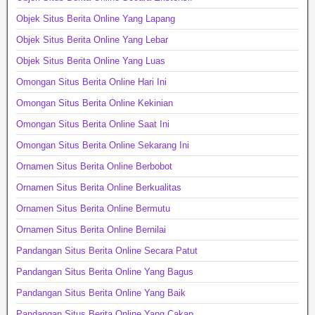
Objek Situs Berita Online Yang Lapang
Objek Situs Berita Online Yang Lebar
Objek Situs Berita Online Yang Luas
Omongan Situs Berita Online Hari Ini
Omongan Situs Berita Online Kekinian
Omongan Situs Berita Online Saat Ini
Omongan Situs Berita Online Sekarang Ini
Ornamen Situs Berita Online Berbobot
Ornamen Situs Berita Online Berkualitas
Ornamen Situs Berita Online Bermutu
Ornamen Situs Berita Online Bernilai
Pandangan Situs Berita Online Secara Patut
Pandangan Situs Berita Online Yang Bagus
Pandangan Situs Berita Online Yang Baik
Pandangan Situs Berita Online Yang Cakap