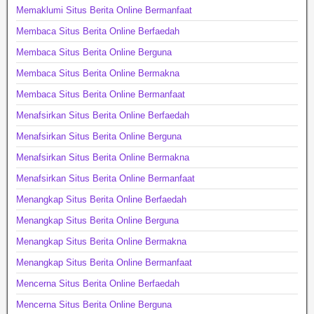
Memaklumi Situs Berita Online Bermanfaat
Membaca Situs Berita Online Berfaedah
Membaca Situs Berita Online Berguna
Membaca Situs Berita Online Bermakna
Membaca Situs Berita Online Bermanfaat
Menafsirkan Situs Berita Online Berfaedah
Menafsirkan Situs Berita Online Berguna
Menafsirkan Situs Berita Online Bermakna
Menafsirkan Situs Berita Online Bermanfaat
Menangkap Situs Berita Online Berfaedah
Menangkap Situs Berita Online Berguna
Menangkap Situs Berita Online Bermakna
Menangkap Situs Berita Online Bermanfaat
Mencerna Situs Berita Online Berfaedah
Mencerna Situs Berita Online Berguna