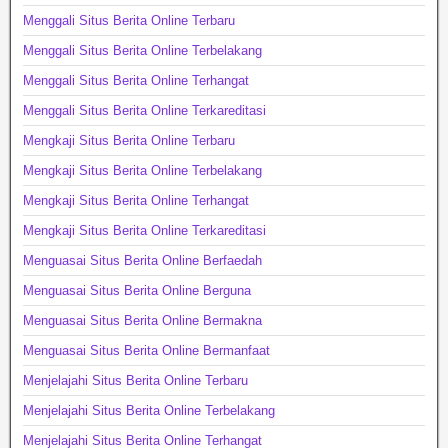
Menggali Situs Berita Online Terbaru
Menggali Situs Berita Online Terbelakang
Menggali Situs Berita Online Terhangat
Menggali Situs Berita Online Terkareditasi
Mengkaji Situs Berita Online Terbaru
Mengkaji Situs Berita Online Terbelakang
Mengkaji Situs Berita Online Terhangat
Mengkaji Situs Berita Online Terkareditasi
Menguasai Situs Berita Online Berfaedah
Menguasai Situs Berita Online Berguna
Menguasai Situs Berita Online Bermakna
Menguasai Situs Berita Online Bermanfaat
Menjelajahi Situs Berita Online Terbaru
Menjelajahi Situs Berita Online Terbelakang
Menjelajahi Situs Berita Online Terhangat