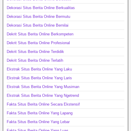
Dekorasi Situs Berita Online Berkualitas
Dekorasi Situs Berita Online Bermutu
Dekorasi Situs Berita Online Bernilai
Dekrit Situs Berita Online Berkompeten
Dekrit Situs Berita Online Profesional
Dekrit Situs Berita Online Terdidik
Dekrit Situs Berita Online Terlatih
Ekstrak Situs Berita Online Yang Laku
Ekstrak Situs Berita Online Yang Laris
Ekstrak Situs Berita Online Yang Musiman
Ekstrak Situs Berita Online Yang Ngetrend
Fakta Situs Berita Online Secara Ekstensif
Fakta Situs Berita Online Yang Lapang
Fakta Situs Berita Online Yang Lebar
Fakta Situs Berita Online Yang Luas