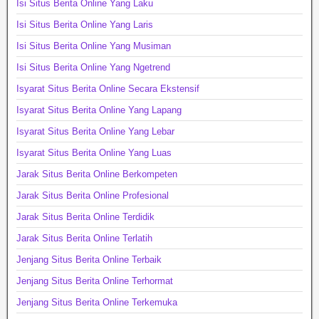
Isi Situs Berita Online Yang Laku
Isi Situs Berita Online Yang Laris
Isi Situs Berita Online Yang Musiman
Isi Situs Berita Online Yang Ngetrend
Isyarat Situs Berita Online Secara Ekstensif
Isyarat Situs Berita Online Yang Lapang
Isyarat Situs Berita Online Yang Lebar
Isyarat Situs Berita Online Yang Luas
Jarak Situs Berita Online Berkompeten
Jarak Situs Berita Online Profesional
Jarak Situs Berita Online Terdidik
Jarak Situs Berita Online Terlatih
Jenjang Situs Berita Online Terbaik
Jenjang Situs Berita Online Terhormat
Jenjang Situs Berita Online Terkemuka