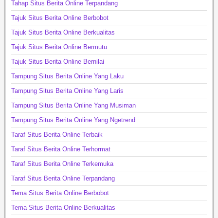
Tahap Situs Berita Online Terpandang
Tajuk Situs Berita Online Berbobot
Tajuk Situs Berita Online Berkualitas
Tajuk Situs Berita Online Bermutu
Tajuk Situs Berita Online Bernilai
Tampung Situs Berita Online Yang Laku
Tampung Situs Berita Online Yang Laris
Tampung Situs Berita Online Yang Musiman
Tampung Situs Berita Online Yang Ngetrend
Taraf Situs Berita Online Terbaik
Taraf Situs Berita Online Terhormat
Taraf Situs Berita Online Terkemuka
Taraf Situs Berita Online Terpandang
Tema Situs Berita Online Berbobot
Tema Situs Berita Online Berkualitas