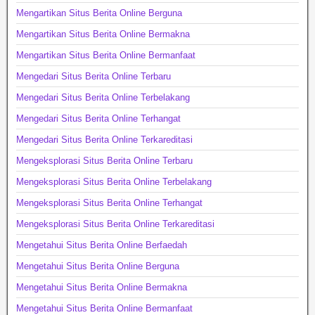
Mengartikan Situs Berita Online Berguna
Mengartikan Situs Berita Online Bermakna
Mengartikan Situs Berita Online Bermanfaat
Mengedari Situs Berita Online Terbaru
Mengedari Situs Berita Online Terbelakang
Mengedari Situs Berita Online Terhangat
Mengedari Situs Berita Online Terkareditasi
Mengeksplorasi Situs Berita Online Terbaru
Mengeksplorasi Situs Berita Online Terbelakang
Mengeksplorasi Situs Berita Online Terhangat
Mengeksplorasi Situs Berita Online Terkareditasi
Mengetahui Situs Berita Online Berfaedah
Mengetahui Situs Berita Online Berguna
Mengetahui Situs Berita Online Bermakna
Mengetahui Situs Berita Online Bermanfaat