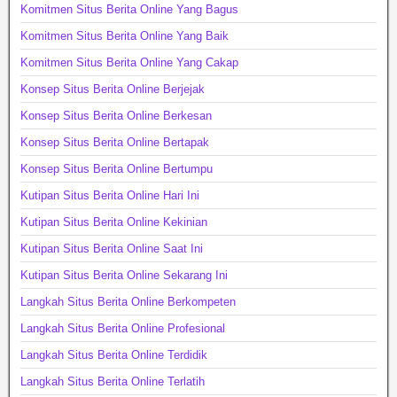
Komitmen Situs Berita Online Yang Bagus
Komitmen Situs Berita Online Yang Baik
Komitmen Situs Berita Online Yang Cakap
Konsep Situs Berita Online Berjejak
Konsep Situs Berita Online Berkesan
Konsep Situs Berita Online Bertapak
Konsep Situs Berita Online Bertumpu
Kutipan Situs Berita Online Hari Ini
Kutipan Situs Berita Online Kekinian
Kutipan Situs Berita Online Saat Ini
Kutipan Situs Berita Online Sekarang Ini
Langkah Situs Berita Online Berkompeten
Langkah Situs Berita Online Profesional
Langkah Situs Berita Online Terdidik
Langkah Situs Berita Online Terlatih