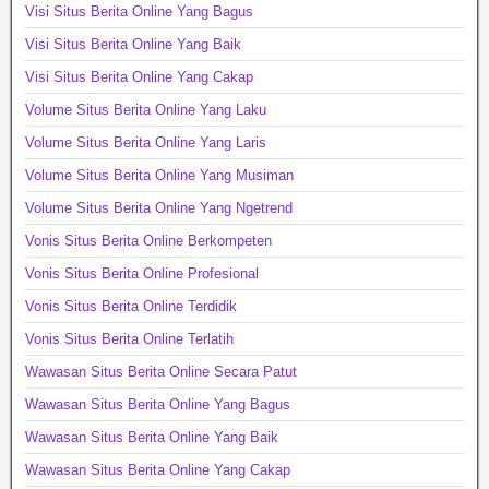
Visi Situs Berita Online Yang Bagus
Visi Situs Berita Online Yang Baik
Visi Situs Berita Online Yang Cakap
Volume Situs Berita Online Yang Laku
Volume Situs Berita Online Yang Laris
Volume Situs Berita Online Yang Musiman
Volume Situs Berita Online Yang Ngetrend
Vonis Situs Berita Online Berkompeten
Vonis Situs Berita Online Profesional
Vonis Situs Berita Online Terdidik
Vonis Situs Berita Online Terlatih
Wawasan Situs Berita Online Secara Patut
Wawasan Situs Berita Online Yang Bagus
Wawasan Situs Berita Online Yang Baik
Wawasan Situs Berita Online Yang Cakap