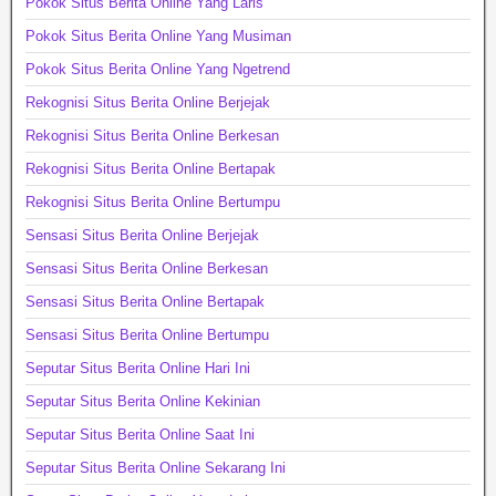
Pokok Situs Berita Online Yang Laris
Pokok Situs Berita Online Yang Musiman
Pokok Situs Berita Online Yang Ngetrend
Rekognisi Situs Berita Online Berjejak
Rekognisi Situs Berita Online Berkesan
Rekognisi Situs Berita Online Bertapak
Rekognisi Situs Berita Online Bertumpu
Sensasi Situs Berita Online Berjejak
Sensasi Situs Berita Online Berkesan
Sensasi Situs Berita Online Bertapak
Sensasi Situs Berita Online Bertumpu
Seputar Situs Berita Online Hari Ini
Seputar Situs Berita Online Kekinian
Seputar Situs Berita Online Saat Ini
Seputar Situs Berita Online Sekarang Ini