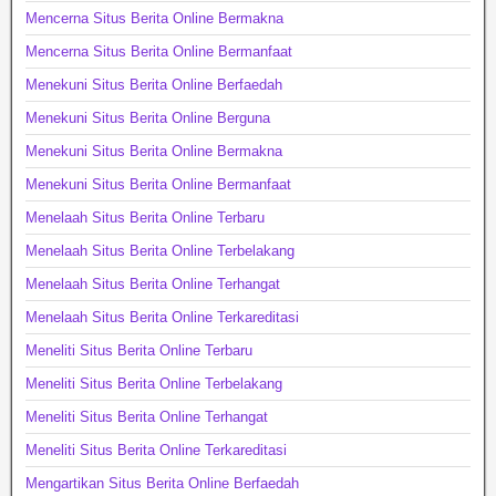
Mencerna Situs Berita Online Bermakna
Mencerna Situs Berita Online Bermanfaat
Menekuni Situs Berita Online Berfaedah
Menekuni Situs Berita Online Berguna
Menekuni Situs Berita Online Bermakna
Menekuni Situs Berita Online Bermanfaat
Menelaah Situs Berita Online Terbaru
Menelaah Situs Berita Online Terbelakang
Menelaah Situs Berita Online Terhangat
Menelaah Situs Berita Online Terkareditasi
Meneliti Situs Berita Online Terbaru
Meneliti Situs Berita Online Terbelakang
Meneliti Situs Berita Online Terhangat
Meneliti Situs Berita Online Terkareditasi
Mengartikan Situs Berita Online Berfaedah