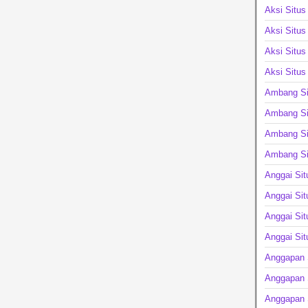
Aksi Situs
Aksi Situs
Aksi Situs 
Aksi Situs 
Ambang Sit
Ambang Sit
Ambang Si
Ambang Sit
Anggai Sit
Anggai Sit
Anggai Sit
Anggai Sit
Anggapan S
Anggapan S
Anggapan S