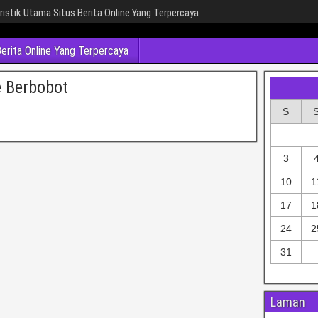
ristik Utama Situs Berita Online Yang Terpercaya
Berita Online Yang Terpercaya
e Berbobot
S
3
10
1
17
1
24
2
31
Laman