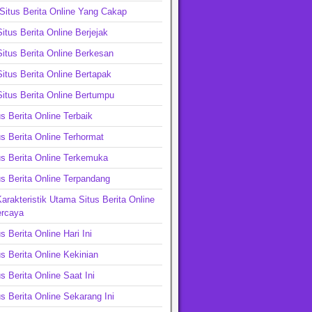
itus Berita Online Yang Cakap
itus Berita Online Berjejak
Situs Berita Online Berkesan
Situs Berita Online Bertapak
Situs Berita Online Bertumpu
s Berita Online Terbaik
s Berita Online Terhormat
s Berita Online Terkemuka
s Berita Online Terpandang
Karakteristik Utama Situs Berita Online
ercaya
s Berita Online Hari Ini
us Berita Online Kekinian
s Berita Online Saat Ini
us Berita Online Sekarang Ini