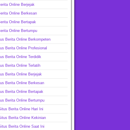
erita Online Berjejak
Berita Online Berkesan
Berita Online Bertapak
Berita Online Bertumpu
itus Berita Online Berkompeten
tus Berita Online Profesional
tus Berita Online Terdidik
tus Berita Online Terlatih
us Berita Online Berjejak
tus Berita Online Berkesan
tus Berita Online Bertapak
tus Berita Online Bertumpu
itus Berita Online Hari Ini
Situs Berita Online Kekinian
itus Berita Online Saat Ini