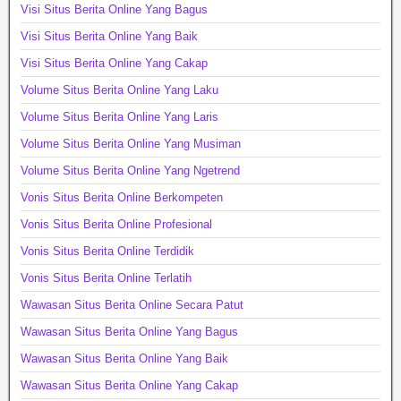
Visi Situs Berita Online Yang Bagus
Visi Situs Berita Online Yang Baik
Visi Situs Berita Online Yang Cakap
Volume Situs Berita Online Yang Laku
Volume Situs Berita Online Yang Laris
Volume Situs Berita Online Yang Musiman
Volume Situs Berita Online Yang Ngetrend
Vonis Situs Berita Online Berkompeten
Vonis Situs Berita Online Profesional
Vonis Situs Berita Online Terdidik
Vonis Situs Berita Online Terlatih
Wawasan Situs Berita Online Secara Patut
Wawasan Situs Berita Online Yang Bagus
Wawasan Situs Berita Online Yang Baik
Wawasan Situs Berita Online Yang Cakap