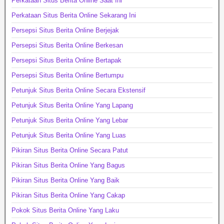
Perkataan Situs Berita Online Saat Ini
Perkataan Situs Berita Online Sekarang Ini
Persepsi Situs Berita Online Berjejak
Persepsi Situs Berita Online Berkesan
Persepsi Situs Berita Online Bertapak
Persepsi Situs Berita Online Bertumpu
Petunjuk Situs Berita Online Secara Ekstensif
Petunjuk Situs Berita Online Yang Lapang
Petunjuk Situs Berita Online Yang Lebar
Petunjuk Situs Berita Online Yang Luas
Pikiran Situs Berita Online Secara Patut
Pikiran Situs Berita Online Yang Bagus
Pikiran Situs Berita Online Yang Baik
Pikiran Situs Berita Online Yang Cakap
Pokok Situs Berita Online Yang Laku