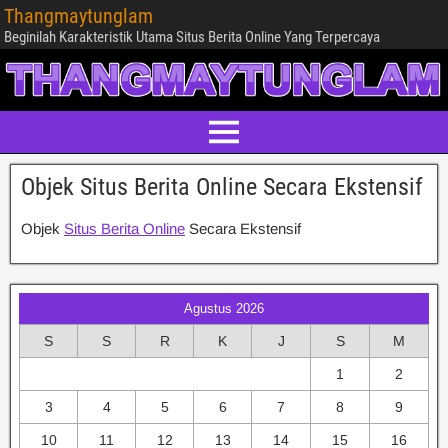
Thangmaytunglam
Beginilah Karakteristik Utama Situs Berita Online Yang Terpercaya
Objek Situs Berita Online Secara Ekstensif
Objek
Situs Berita Online
Secara Ekstensif
Agustus 2026
S
S
R
K
J
S
M
1
2
3
4
5
6
7
8
9
10
11
12
13
14
15
16