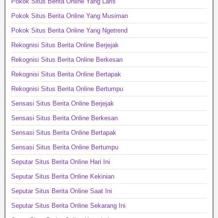
Pokok Situs Berita Online Yang Laris
Pokok Situs Berita Online Yang Musiman
Pokok Situs Berita Online Yang Ngetrend
Rekognisi Situs Berita Online Berjejak
Rekognisi Situs Berita Online Berkesan
Rekognisi Situs Berita Online Bertapak
Rekognisi Situs Berita Online Bertumpu
Sensasi Situs Berita Online Berjejak
Sensasi Situs Berita Online Berkesan
Sensasi Situs Berita Online Bertapak
Sensasi Situs Berita Online Bertumpu
Seputar Situs Berita Online Hari Ini
Seputar Situs Berita Online Kekinian
Seputar Situs Berita Online Saat Ini
Seputar Situs Berita Online Sekarang Ini