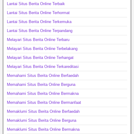
Lantai Situs Berita Online Terbaik
Lantai Situs Berita Online Terhormat
Lantai Situs Berita Online Terkemuka
Lantai Situs Berita Online Terpandang
Melayari Situs Berita Online Terbaru
Melayari Situs Berita Online Terbelakang
Melayari Situs Berita Online Terhangat
Melayari Situs Berita Online Terkareditasi
Memahami Situs Berita Online Berfaedah
Memahami Situs Berita Online Berguna
Memahami Situs Berita Online Bermakna
Memahami Situs Berita Online Bermanfaat
Memaklumi Situs Berita Online Berfaedah
Memaklumi Situs Berita Online Berguna
Memaklumi Situs Berita Online Bermakna