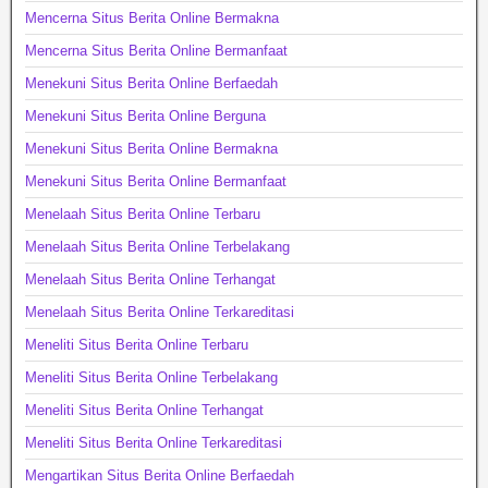
Mencerna Situs Berita Online Bermakna
Mencerna Situs Berita Online Bermanfaat
Menekuni Situs Berita Online Berfaedah
Menekuni Situs Berita Online Berguna
Menekuni Situs Berita Online Bermakna
Menekuni Situs Berita Online Bermanfaat
Menelaah Situs Berita Online Terbaru
Menelaah Situs Berita Online Terbelakang
Menelaah Situs Berita Online Terhangat
Menelaah Situs Berita Online Terkareditasi
Meneliti Situs Berita Online Terbaru
Meneliti Situs Berita Online Terbelakang
Meneliti Situs Berita Online Terhangat
Meneliti Situs Berita Online Terkareditasi
Mengartikan Situs Berita Online Berfaedah