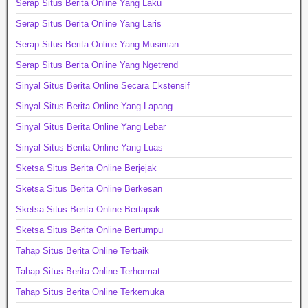
Serap Situs Berita Online Yang Laku
Serap Situs Berita Online Yang Laris
Serap Situs Berita Online Yang Musiman
Serap Situs Berita Online Yang Ngetrend
Sinyal Situs Berita Online Secara Ekstensif
Sinyal Situs Berita Online Yang Lapang
Sinyal Situs Berita Online Yang Lebar
Sinyal Situs Berita Online Yang Luas
Sketsa Situs Berita Online Berjejak
Sketsa Situs Berita Online Berkesan
Sketsa Situs Berita Online Bertapak
Sketsa Situs Berita Online Bertumpu
Tahap Situs Berita Online Terbaik
Tahap Situs Berita Online Terhormat
Tahap Situs Berita Online Terkemuka