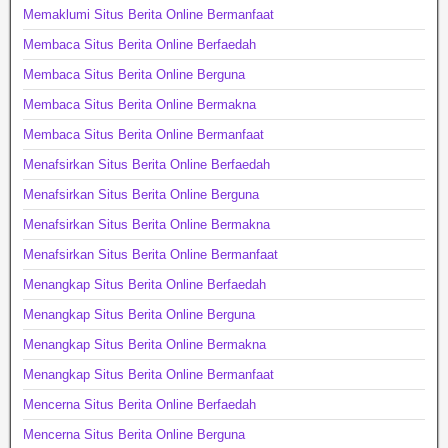
Memaklumi Situs Berita Online Bermanfaat
Membaca Situs Berita Online Berfaedah
Membaca Situs Berita Online Berguna
Membaca Situs Berita Online Bermakna
Membaca Situs Berita Online Bermanfaat
Menafsirkan Situs Berita Online Berfaedah
Menafsirkan Situs Berita Online Berguna
Menafsirkan Situs Berita Online Bermakna
Menafsirkan Situs Berita Online Bermanfaat
Menangkap Situs Berita Online Berfaedah
Menangkap Situs Berita Online Berguna
Menangkap Situs Berita Online Bermakna
Menangkap Situs Berita Online Bermanfaat
Mencerna Situs Berita Online Berfaedah
Mencerna Situs Berita Online Berguna