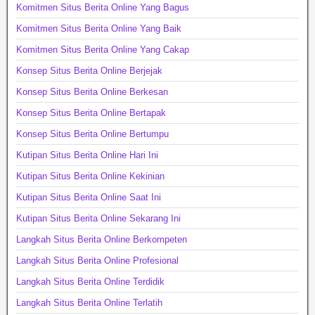
Komitmen Situs Berita Online Yang Bagus
Komitmen Situs Berita Online Yang Baik
Komitmen Situs Berita Online Yang Cakap
Konsep Situs Berita Online Berjejak
Konsep Situs Berita Online Berkesan
Konsep Situs Berita Online Bertapak
Konsep Situs Berita Online Bertumpu
Kutipan Situs Berita Online Hari Ini
Kutipan Situs Berita Online Kekinian
Kutipan Situs Berita Online Saat Ini
Kutipan Situs Berita Online Sekarang Ini
Langkah Situs Berita Online Berkompeten
Langkah Situs Berita Online Profesional
Langkah Situs Berita Online Terdidik
Langkah Situs Berita Online Terlatih