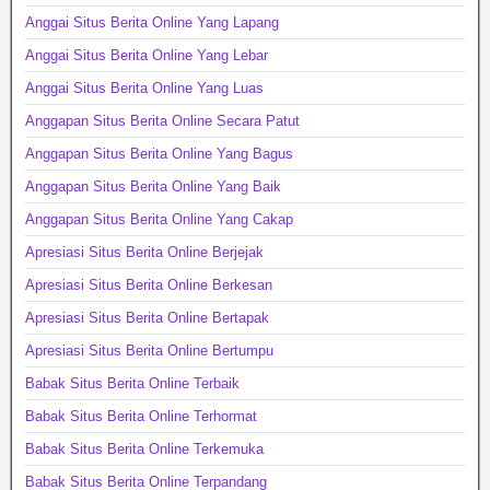
Anggai Situs Berita Online Yang Lapang
Anggai Situs Berita Online Yang Lebar
Anggai Situs Berita Online Yang Luas
Anggapan Situs Berita Online Secara Patut
Anggapan Situs Berita Online Yang Bagus
Anggapan Situs Berita Online Yang Baik
Anggapan Situs Berita Online Yang Cakap
Apresiasi Situs Berita Online Berjejak
Apresiasi Situs Berita Online Berkesan
Apresiasi Situs Berita Online Bertapak
Apresiasi Situs Berita Online Bertumpu
Babak Situs Berita Online Terbaik
Babak Situs Berita Online Terhormat
Babak Situs Berita Online Terkemuka
Babak Situs Berita Online Terpandang