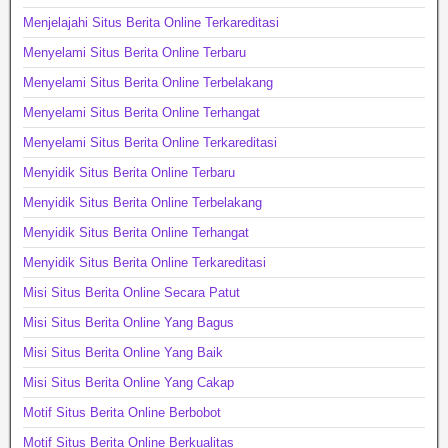
Menjelajahi Situs Berita Online Terkareditasi
Menyelami Situs Berita Online Terbaru
Menyelami Situs Berita Online Terbelakang
Menyelami Situs Berita Online Terhangat
Menyelami Situs Berita Online Terkareditasi
Menyidik Situs Berita Online Terbaru
Menyidik Situs Berita Online Terbelakang
Menyidik Situs Berita Online Terhangat
Menyidik Situs Berita Online Terkareditasi
Misi Situs Berita Online Secara Patut
Misi Situs Berita Online Yang Bagus
Misi Situs Berita Online Yang Baik
Misi Situs Berita Online Yang Cakap
Motif Situs Berita Online Berbobot
Motif Situs Berita Online Berkualitas