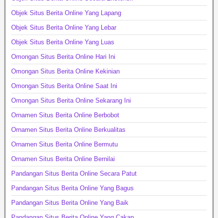
Objek Situs Berita Online Yang Lapang
Objek Situs Berita Online Yang Lebar
Objek Situs Berita Online Yang Luas
Omongan Situs Berita Online Hari Ini
Omongan Situs Berita Online Kekinian
Omongan Situs Berita Online Saat Ini
Omongan Situs Berita Online Sekarang Ini
Ornamen Situs Berita Online Berbobot
Ornamen Situs Berita Online Berkualitas
Ornamen Situs Berita Online Bermutu
Ornamen Situs Berita Online Bernilai
Pandangan Situs Berita Online Secara Patut
Pandangan Situs Berita Online Yang Bagus
Pandangan Situs Berita Online Yang Baik
Pandangan Situs Berita Online Yang Cakap