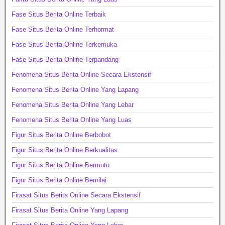
Fase Situs Berita Online Terbaik
Fase Situs Berita Online Terhormat
Fase Situs Berita Online Terkemuka
Fase Situs Berita Online Terpandang
Fenomena Situs Berita Online Secara Ekstensif
Fenomena Situs Berita Online Yang Lapang
Fenomena Situs Berita Online Yang Lebar
Fenomena Situs Berita Online Yang Luas
Figur Situs Berita Online Berbobot
Figur Situs Berita Online Berkualitas
Figur Situs Berita Online Bermutu
Figur Situs Berita Online Bernilai
Firasat Situs Berita Online Secara Ekstensif
Firasat Situs Berita Online Yang Lapang