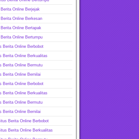
 Berita Online Berjejak
s Berita Online Berkesan
 Berita Online Bertapak
s Berita Online Bertumpu
s Berita Online Berbobot
s Berita Online Berkualitas
s Berita Online Bermutu
 Berita Online Bernilai
s Berita Online Berbobot
s Berita Online Berkualitas
s Berita Online Bermutu
 Berita Online Bernilai
itus Berita Online Berbobot
itus Berita Online Berkualitas