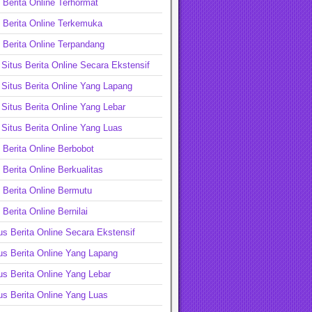
 Berita Online Terhormat
 Berita Online Terkemuka
 Berita Online Terpandang
itus Berita Online Secara Ekstensif
itus Berita Online Yang Lapang
itus Berita Online Yang Lebar
itus Berita Online Yang Luas
s Berita Online Berbobot
 Berita Online Berkualitas
s Berita Online Bermutu
 Berita Online Bernilai
tus Berita Online Secara Ekstensif
tus Berita Online Yang Lapang
tus Berita Online Yang Lebar
tus Berita Online Yang Luas