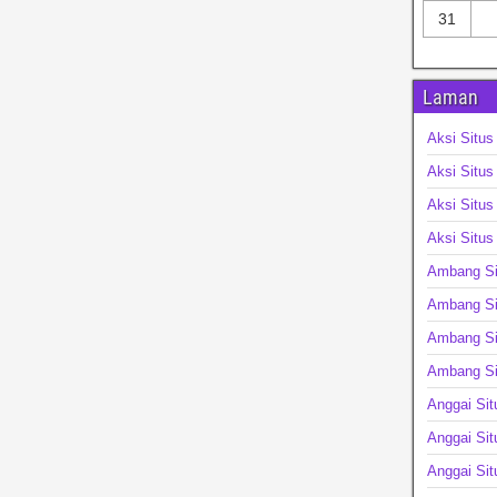
31
Laman
Aksi Situs
Aksi Situs
Aksi Situs 
Aksi Situs 
Ambang Sit
Ambang Sit
Ambang Si
Ambang Sit
Anggai Sit
Anggai Sit
Anggai Sit