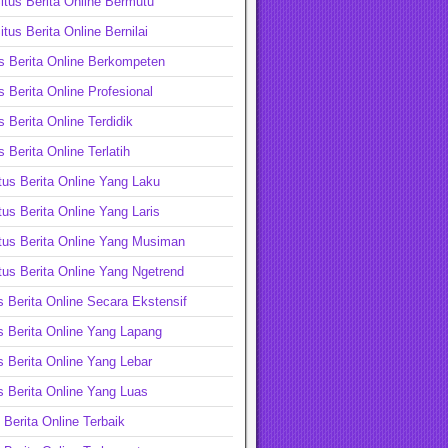
itus Berita Online Bermutu
tus Berita Online Bernilai
us Berita Online Berkompeten
s Berita Online Profesional
s Berita Online Terdidik
s Berita Online Terlatih
tus Berita Online Yang Laku
tus Berita Online Yang Laris
tus Berita Online Yang Musiman
tus Berita Online Yang Ngetrend
s Berita Online Secara Ekstensif
s Berita Online Yang Lapang
s Berita Online Yang Lebar
s Berita Online Yang Luas
 Berita Online Terbaik