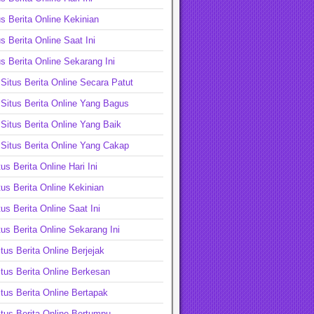
us Berita Online Kekinian
s Berita Online Saat Ini
us Berita Online Sekarang Ini
Situs Berita Online Secara Patut
Situs Berita Online Yang Bagus
Situs Berita Online Yang Baik
Situs Berita Online Yang Cakap
us Berita Online Hari Ini
tus Berita Online Kekinian
us Berita Online Saat Ini
tus Berita Online Sekarang Ini
tus Berita Online Berjejak
tus Berita Online Berkesan
tus Berita Online Bertapak
tus Berita Online Bertumpu