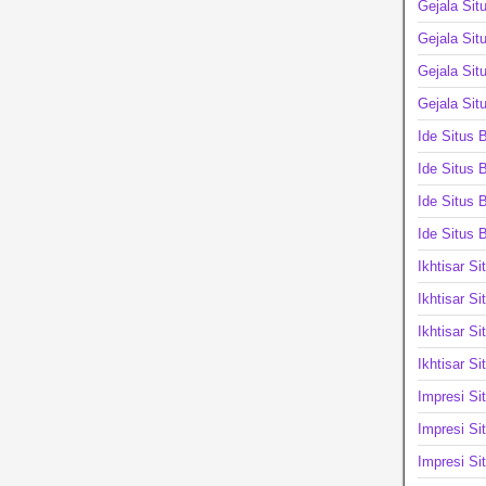
Gejala Sit
Gejala Sit
Gejala Sit
Gejala Sit
Ide Situs B
Ide Situs 
Ide Situs 
Ide Situs 
Ikhtisar S
Ikhtisar Si
Ikhtisar Si
Ikhtisar Si
Impresi Sit
Impresi Si
Impresi Si