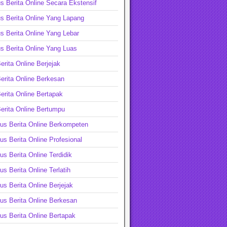
us Berita Online Secara Ekstensif
us Berita Online Yang Lapang
us Berita Online Yang Lebar
us Berita Online Yang Luas
erita Online Berjejak
Berita Online Berkesan
Berita Online Bertapak
Berita Online Bertumpu
itus Berita Online Berkompeten
tus Berita Online Profesional
tus Berita Online Terdidik
tus Berita Online Terlatih
us Berita Online Berjejak
tus Berita Online Berkesan
tus Berita Online Bertapak