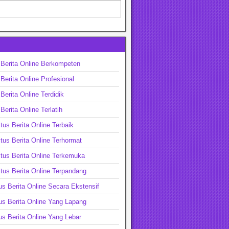
 Berita Online Berkompeten
 Berita Online Profesional
Berita Online Terdidik
Berita Online Terlatih
us Berita Online Terbaik
us Berita Online Terhormat
tus Berita Online Terkemuka
us Berita Online Terpandang
us Berita Online Secara Ekstensif
us Berita Online Yang Lapang
us Berita Online Yang Lebar