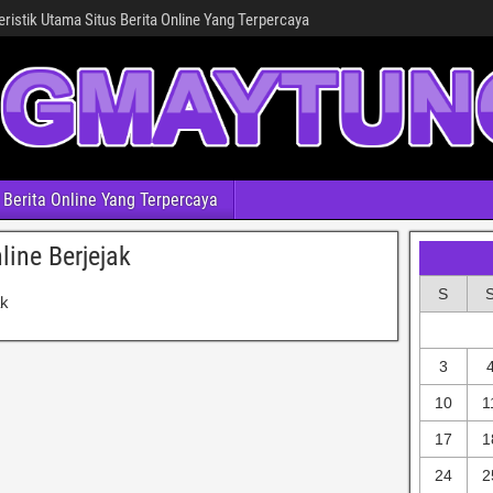
eristik Utama Situs Berita Online Yang Terpercaya
s Berita Online Yang Terpercaya
line Berjejak
S
ak
3
10
1
17
1
24
2