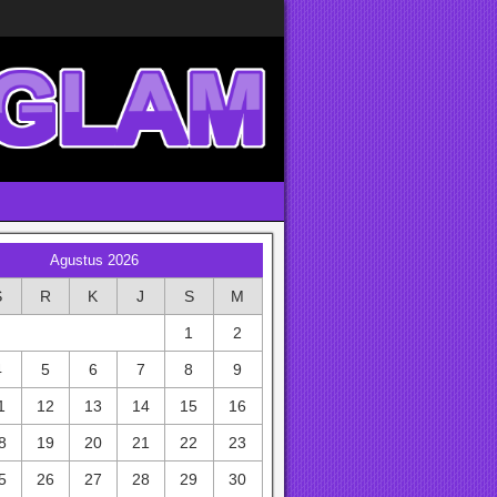
Agustus 2026
S
R
K
J
S
M
1
2
4
5
6
7
8
9
1
12
13
14
15
16
8
19
20
21
22
23
5
26
27
28
29
30