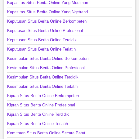
Kapasitas Situs Berita Online Yang Musiman
Kapasitas Situs Berita Online Yang Ngetrend
Keputusan Situs Berita Online Berkompeten
Keputusan Situs Berita Online Profesional
Keputusan Situs Berita Online Terdidik
Keputusan Situs Berita Online Terlatih
Kesimpulan Situs Berita Online Berkompeten
Kesimpulan Situs Berita Online Profesional
Kesimpulan Situs Berita Online Terdidik
Kesimpulan Situs Berita Online Terlatih
Kiprah Situs Berita Online Berkompeten
Kiprah Situs Berita Online Profesional
Kiprah Situs Berita Online Terdidik
Kiprah Situs Berita Online Terlatih
Komitmen Situs Berita Online Secara Patut