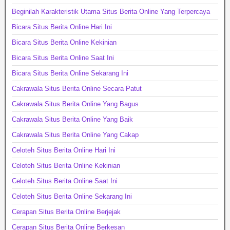
Beginilah Karakteristik Utama Situs Berita Online Yang Terpercaya
Bicara Situs Berita Online Hari Ini
Bicara Situs Berita Online Kekinian
Bicara Situs Berita Online Saat Ini
Bicara Situs Berita Online Sekarang Ini
Cakrawala Situs Berita Online Secara Patut
Cakrawala Situs Berita Online Yang Bagus
Cakrawala Situs Berita Online Yang Baik
Cakrawala Situs Berita Online Yang Cakap
Celoteh Situs Berita Online Hari Ini
Celoteh Situs Berita Online Kekinian
Celoteh Situs Berita Online Saat Ini
Celoteh Situs Berita Online Sekarang Ini
Cerapan Situs Berita Online Berjejak
Cerapan Situs Berita Online Berkesan