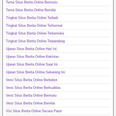
Tema Situs Berita Online Bermutu
Tema Situs Berita Online Bernilai
Tingkat Situs Berita Online Terbaik
Tingkat Situs Berita Online Terhormat
Tingkat Situs Berita Online Terkemuka
Tingkat Situs Berita Online Terpandang
Ujaran Situs Berita Online Hari Ini
Ujaran Situs Berita Online Kekinian
Ujaran Situs Berita Online Saat Ini
Ujaran Situs Berita Online Sekarang Ini
Versi Situs Berita Online Berbobot
Versi Situs Berita Online Berkualitas
Versi Situs Berita Online Bermutu
Versi Situs Berita Online Bernilai
Visi Situs Berita Online Secara Patut