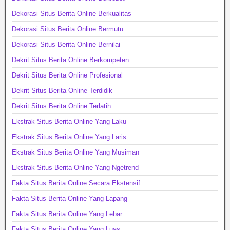
Dekorasi Situs Berita Online Berkualitas
Dekorasi Situs Berita Online Bermutu
Dekorasi Situs Berita Online Bernilai
Dekrit Situs Berita Online Berkompeten
Dekrit Situs Berita Online Profesional
Dekrit Situs Berita Online Terdidik
Dekrit Situs Berita Online Terlatih
Ekstrak Situs Berita Online Yang Laku
Ekstrak Situs Berita Online Yang Laris
Ekstrak Situs Berita Online Yang Musiman
Ekstrak Situs Berita Online Yang Ngetrend
Fakta Situs Berita Online Secara Ekstensif
Fakta Situs Berita Online Yang Lapang
Fakta Situs Berita Online Yang Lebar
Fakta Situs Berita Online Yang Luas