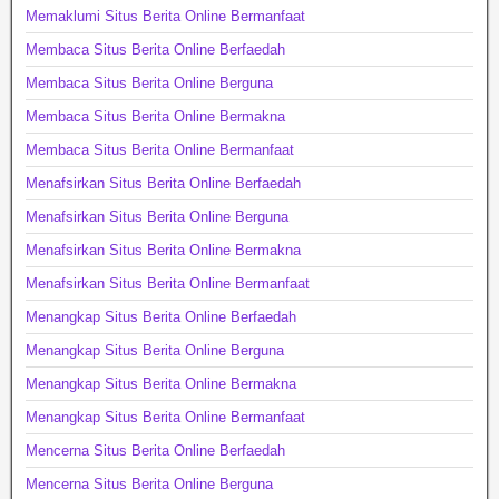
Memaklumi Situs Berita Online Bermanfaat
Membaca Situs Berita Online Berfaedah
Membaca Situs Berita Online Berguna
Membaca Situs Berita Online Bermakna
Membaca Situs Berita Online Bermanfaat
Menafsirkan Situs Berita Online Berfaedah
Menafsirkan Situs Berita Online Berguna
Menafsirkan Situs Berita Online Bermakna
Menafsirkan Situs Berita Online Bermanfaat
Menangkap Situs Berita Online Berfaedah
Menangkap Situs Berita Online Berguna
Menangkap Situs Berita Online Bermakna
Menangkap Situs Berita Online Bermanfaat
Mencerna Situs Berita Online Berfaedah
Mencerna Situs Berita Online Berguna