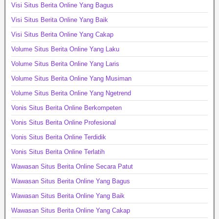
Visi Situs Berita Online Yang Bagus
Visi Situs Berita Online Yang Baik
Visi Situs Berita Online Yang Cakap
Volume Situs Berita Online Yang Laku
Volume Situs Berita Online Yang Laris
Volume Situs Berita Online Yang Musiman
Volume Situs Berita Online Yang Ngetrend
Vonis Situs Berita Online Berkompeten
Vonis Situs Berita Online Profesional
Vonis Situs Berita Online Terdidik
Vonis Situs Berita Online Terlatih
Wawasan Situs Berita Online Secara Patut
Wawasan Situs Berita Online Yang Bagus
Wawasan Situs Berita Online Yang Baik
Wawasan Situs Berita Online Yang Cakap