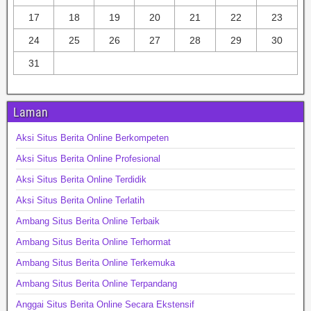
17
18
19
20
21
22
23
24
25
26
27
28
29
30
31
Laman
Aksi Situs Berita Online Berkompeten
Aksi Situs Berita Online Profesional
Aksi Situs Berita Online Terdidik
Aksi Situs Berita Online Terlatih
Ambang Situs Berita Online Terbaik
Ambang Situs Berita Online Terhormat
Ambang Situs Berita Online Terkemuka
Ambang Situs Berita Online Terpandang
Anggai Situs Berita Online Secara Ekstensif