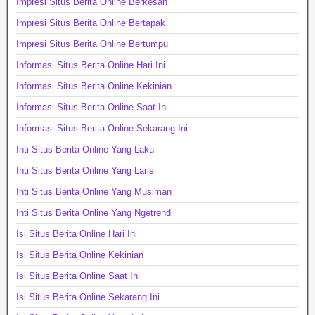
Impresi Situs Berita Online Berkesan
Impresi Situs Berita Online Bertapak
Impresi Situs Berita Online Bertumpu
Informasi Situs Berita Online Hari Ini
Informasi Situs Berita Online Kekinian
Informasi Situs Berita Online Saat Ini
Informasi Situs Berita Online Sekarang Ini
Inti Situs Berita Online Yang Laku
Inti Situs Berita Online Yang Laris
Inti Situs Berita Online Yang Musiman
Inti Situs Berita Online Yang Ngetrend
Isi Situs Berita Online Hari Ini
Isi Situs Berita Online Kekinian
Isi Situs Berita Online Saat Ini
Isi Situs Berita Online Sekarang Ini