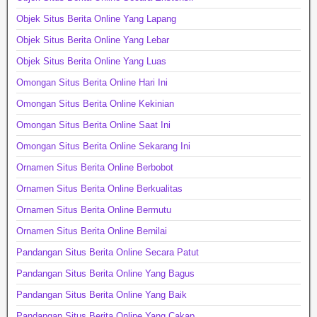
Objek Situs Berita Online Yang Lapang
Objek Situs Berita Online Yang Lebar
Objek Situs Berita Online Yang Luas
Omongan Situs Berita Online Hari Ini
Omongan Situs Berita Online Kekinian
Omongan Situs Berita Online Saat Ini
Omongan Situs Berita Online Sekarang Ini
Ornamen Situs Berita Online Berbobot
Ornamen Situs Berita Online Berkualitas
Ornamen Situs Berita Online Bermutu
Ornamen Situs Berita Online Bernilai
Pandangan Situs Berita Online Secara Patut
Pandangan Situs Berita Online Yang Bagus
Pandangan Situs Berita Online Yang Baik
Pandangan Situs Berita Online Yang Cakap