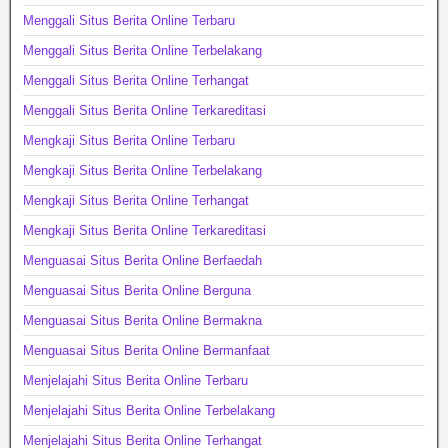
Menggali Situs Berita Online Terbaru
Menggali Situs Berita Online Terbelakang
Menggali Situs Berita Online Terhangat
Menggali Situs Berita Online Terkareditasi
Mengkaji Situs Berita Online Terbaru
Mengkaji Situs Berita Online Terbelakang
Mengkaji Situs Berita Online Terhangat
Mengkaji Situs Berita Online Terkareditasi
Menguasai Situs Berita Online Berfaedah
Menguasai Situs Berita Online Berguna
Menguasai Situs Berita Online Bermakna
Menguasai Situs Berita Online Bermanfaat
Menjelajahi Situs Berita Online Terbaru
Menjelajahi Situs Berita Online Terbelakang
Menjelajahi Situs Berita Online Terhangat