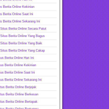
us Berita Online Kekinian
s Berita Online Saat Ini
us Berita Online Sekarang Ini
Situs Berita Online Secara Patut
Situs Berita Online Yang Bagus
Situs Berita Online Yang Baik
Situs Berita Online Yang Cakap
us Berita Online Hari Ini
tus Berita Online Kekinian
us Berita Online Saat Ini
tus Berita Online Sekarang Ini
tus Berita Online Berjejak
tus Berita Online Berkesan
tus Berita Online Bertapak
tus Berita Online Bertumpu