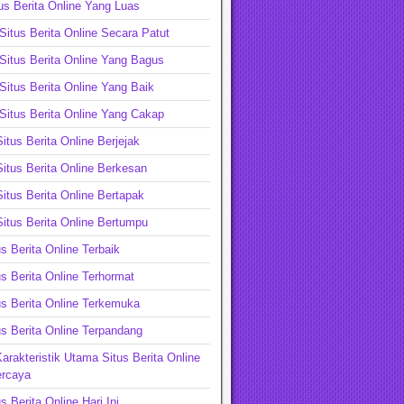
us Berita Online Yang Luas
itus Berita Online Secara Patut
itus Berita Online Yang Bagus
itus Berita Online Yang Baik
itus Berita Online Yang Cakap
itus Berita Online Berjejak
Situs Berita Online Berkesan
Situs Berita Online Bertapak
Situs Berita Online Bertumpu
s Berita Online Terbaik
s Berita Online Terhormat
s Berita Online Terkemuka
s Berita Online Terpandang
Karakteristik Utama Situs Berita Online
ercaya
s Berita Online Hari Ini