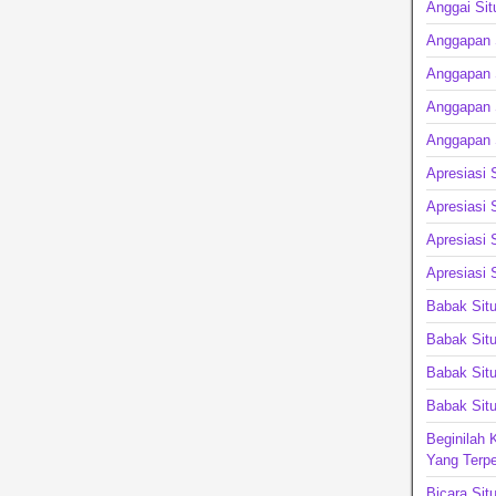
Anggai Sit
Anggapan S
Anggapan S
Anggapan S
Anggapan S
Apresiasi S
Apresiasi 
Apresiasi 
Apresiasi 
Babak Situ
Babak Situ
Babak Situ
Babak Situ
Beginilah 
Yang Terp
Bicara Situ