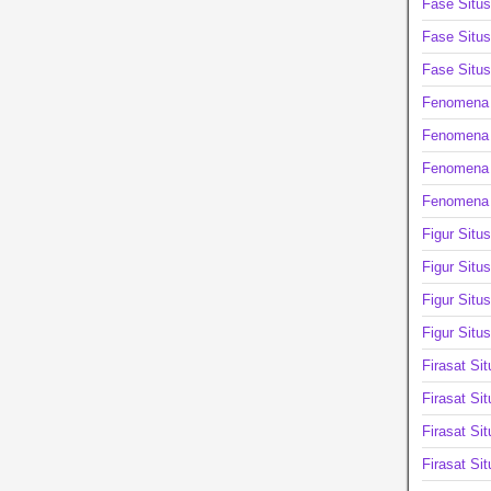
Fase Situs
Fase Situs
Fase Situs
Fenomena S
Fenomena S
Fenomena S
Fenomena S
Figur Situ
Figur Situs
Figur Situ
Figur Situs
Firasat Si
Firasat Si
Firasat Si
Firasat Si