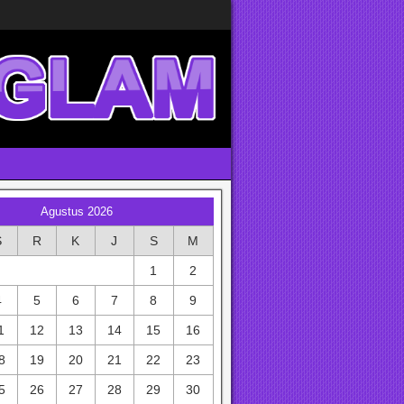
Agustus 2026
S
R
K
J
S
M
1
2
4
5
6
7
8
9
1
12
13
14
15
16
8
19
20
21
22
23
5
26
27
28
29
30