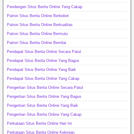
Pandangan Situs Berita Online Yang Cakap
Patron Situs Berita Online Berbobot
Patron Situs Berita Online Berkualitas
Patron Situs Berita Online Bermutu
Patron Situs Berita Online Bernilai
Pendapat Situs Berita Online Secara Patut
Pendapat Situs Berita Online Yang Bagus
Pendapat Situs Berita Online Yang Baik
Pendapat Situs Berita Online Yang Cakap
Pengertian Situs Berita Online Secara Patut
Pengertian Situs Berita Online Yang Bagus
Pengertian Situs Berita Online Yang Baik
Pengertian Situs Berita Online Yang Cakap
Perkataan Situs Berita Online Hari Ini
Perkataan Situs Berita Online Kekinian