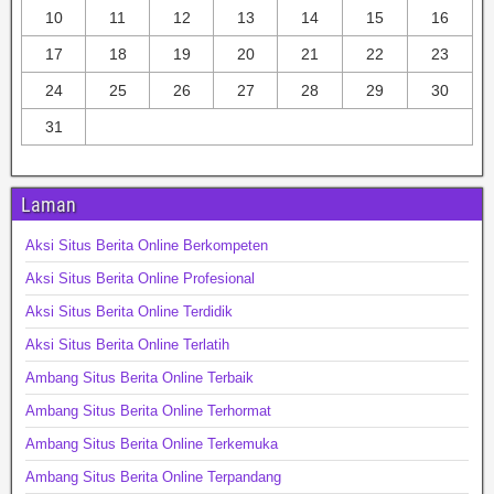
10
11
12
13
14
15
16
17
18
19
20
21
22
23
24
25
26
27
28
29
30
31
Laman
Aksi Situs Berita Online Berkompeten
Aksi Situs Berita Online Profesional
Aksi Situs Berita Online Terdidik
Aksi Situs Berita Online Terlatih
Ambang Situs Berita Online Terbaik
Ambang Situs Berita Online Terhormat
Ambang Situs Berita Online Terkemuka
Ambang Situs Berita Online Terpandang