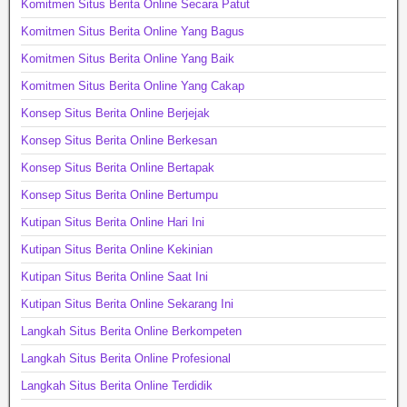
Komitmen Situs Berita Online Secara Patut
Komitmen Situs Berita Online Yang Bagus
Komitmen Situs Berita Online Yang Baik
Komitmen Situs Berita Online Yang Cakap
Konsep Situs Berita Online Berjejak
Konsep Situs Berita Online Berkesan
Konsep Situs Berita Online Bertapak
Konsep Situs Berita Online Bertumpu
Kutipan Situs Berita Online Hari Ini
Kutipan Situs Berita Online Kekinian
Kutipan Situs Berita Online Saat Ini
Kutipan Situs Berita Online Sekarang Ini
Langkah Situs Berita Online Berkompeten
Langkah Situs Berita Online Profesional
Langkah Situs Berita Online Terdidik