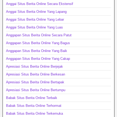
Anggai Situs Berita Online Secara Ekstensif
Anggai Situs Berita Online Yang Lapang
Anggai Situs Berita Online Yang Lebar
Anggai Situs Berita Online Yang Luas
Anggapan Situs Berita Online Secara Patut
Anggapan Situs Berita Online Yang Bagus
Anggapan Situs Berita Online Yang Baik
Anggapan Situs Berita Online Yang Cakap
Apresiasi Situs Berita Online Berjejak
Apresiasi Situs Berita Online Berkesan
Apresiasi Situs Berita Online Bertapak
Apresiasi Situs Berita Online Bertumpu
Babak Situs Berita Online Terbaik
Babak Situs Berita Online Terhormat
Babak Situs Berita Online Terkemuka