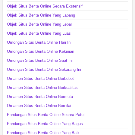
Objek Situs Berita Online Secara Ekstensif
Objek Situs Berita Online Yang Lapang
Objek Situs Berita Online Yang Lebar
Objek Situs Berita Online Yang Luas
Omongan Situs Berita Online Hari Ini
Omongan Situs Berita Online Kekinian
Omongan Situs Berita Online Saat Ini
Omongan Situs Berita Online Sekarang Ini
Ornamen Situs Berita Online Berbobot
Ornamen Situs Berita Online Berkualitas
Ornamen Situs Berita Online Bermutu
Ornamen Situs Berita Online Bernilai
Pandangan Situs Berita Online Secara Patut
Pandangan Situs Berita Online Yang Bagus
Pandangan Situs Berita Online Yang Baik