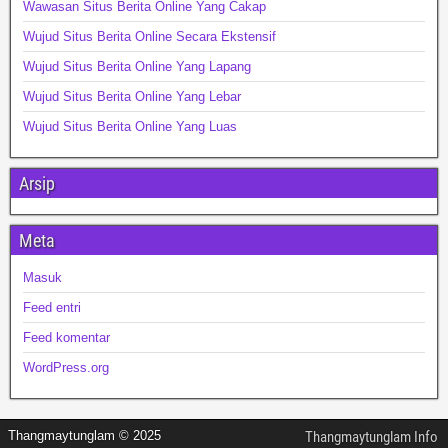
Wawasan Situs Berita Online Yang Cakap
Wujud Situs Berita Online Secara Ekstensif
Wujud Situs Berita Online Yang Lapang
Wujud Situs Berita Online Yang Lebar
Wujud Situs Berita Online Yang Luas
Arsip
Meta
Masuk
Feed entri
Feed komentar
WordPress.org
Thangmaytunglam © 2025
Thangmaytunglam Info