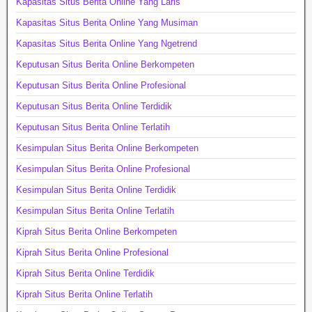
Kapasitas Situs Berita Online Yang Laris
Kapasitas Situs Berita Online Yang Musiman
Kapasitas Situs Berita Online Yang Ngetrend
Keputusan Situs Berita Online Berkompeten
Keputusan Situs Berita Online Profesional
Keputusan Situs Berita Online Terdidik
Keputusan Situs Berita Online Terlatih
Kesimpulan Situs Berita Online Berkompeten
Kesimpulan Situs Berita Online Profesional
Kesimpulan Situs Berita Online Terdidik
Kesimpulan Situs Berita Online Terlatih
Kiprah Situs Berita Online Berkompeten
Kiprah Situs Berita Online Profesional
Kiprah Situs Berita Online Terdidik
Kiprah Situs Berita Online Terlatih