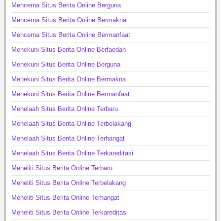
Mencerna Situs Berita Online Berguna
Mencerna Situs Berita Online Bermakna
Mencerna Situs Berita Online Bermanfaat
Menekuni Situs Berita Online Berfaedah
Menekuni Situs Berita Online Berguna
Menekuni Situs Berita Online Bermakna
Menekuni Situs Berita Online Bermanfaat
Menelaah Situs Berita Online Terbaru
Menelaah Situs Berita Online Terbelakang
Menelaah Situs Berita Online Terhangat
Menelaah Situs Berita Online Terkareditasi
Meneliti Situs Berita Online Terbaru
Meneliti Situs Berita Online Terbelakang
Meneliti Situs Berita Online Terhangat
Meneliti Situs Berita Online Terkareditasi