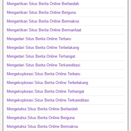
Mengartikan Situs Berita Online Berfaedah
Mengartikan Situs Berita Online Berguna
Mengartikan Situs Berita Online Bermakna
Mengartikan Situs Berita Online Bermanfaat
Mengedari Situs Berita Online Terbaru
Mengedari Situs Berita Online Terbelakang
Mengedari Situs Berita Online Terhangat
Mengedari Situs Berita Online Terkareditasi
Mengeksplorasi Situs Berita Online Terbaru
Mengeksplorasi Situs Berita Online Terbelakang
Mengeksplorasi Situs Berita Online Terhangat
Mengeksplorasi Situs Berita Online Terkareditasi
Mengetahui Situs Berita Online Berfaedah
Mengetahui Situs Berita Online Berguna
Mengetahui Situs Berita Online Bermakna