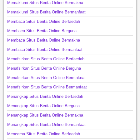
Memaklumi Situs Berita Online Bermakna
Memaklumi Situs Berita Online Bermanfaat
Membaca Situs Berita Online Berfaedah
Membaca Situs Berita Online Berguna
Membaca Situs Berita Online Bermakna
Membaca Situs Berita Online Bermanfaat
Menafsirkan Situs Berita Online Berfaedah
Menafsirkan Situs Berita Online Berguna
Menafsirkan Situs Berita Online Bermakna
Menafsirkan Situs Berita Online Bermanfaat
Menangkap Situs Berita Online Berfaedah
Menangkap Situs Berita Online Berguna
Menangkap Situs Berita Online Bermakna
Menangkap Situs Berita Online Bermanfaat
Mencerna Situs Berita Online Berfaedah