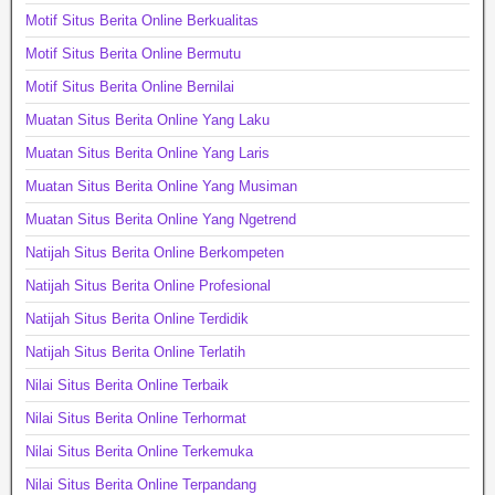
Motif Situs Berita Online Berkualitas
Motif Situs Berita Online Bermutu
Motif Situs Berita Online Bernilai
Muatan Situs Berita Online Yang Laku
Muatan Situs Berita Online Yang Laris
Muatan Situs Berita Online Yang Musiman
Muatan Situs Berita Online Yang Ngetrend
Natijah Situs Berita Online Berkompeten
Natijah Situs Berita Online Profesional
Natijah Situs Berita Online Terdidik
Natijah Situs Berita Online Terlatih
Nilai Situs Berita Online Terbaik
Nilai Situs Berita Online Terhormat
Nilai Situs Berita Online Terkemuka
Nilai Situs Berita Online Terpandang