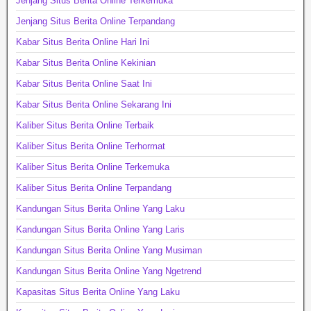
Jenjang Situs Berita Online Terkemuka
Jenjang Situs Berita Online Terpandang
Kabar Situs Berita Online Hari Ini
Kabar Situs Berita Online Kekinian
Kabar Situs Berita Online Saat Ini
Kabar Situs Berita Online Sekarang Ini
Kaliber Situs Berita Online Terbaik
Kaliber Situs Berita Online Terhormat
Kaliber Situs Berita Online Terkemuka
Kaliber Situs Berita Online Terpandang
Kandungan Situs Berita Online Yang Laku
Kandungan Situs Berita Online Yang Laris
Kandungan Situs Berita Online Yang Musiman
Kandungan Situs Berita Online Yang Ngetrend
Kapasitas Situs Berita Online Yang Laku