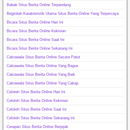
Babak Situs Berita Online Terpandang
Beginilah Karakteristik Utama Situs Berita Online Yang Terpercaya
Bicara Situs Berita Online Hari Ini
Bicara Situs Berita Online Kekinian
Bicara Situs Berita Online Saat Ini
Bicara Situs Berita Online Sekarang Ini
Cakrawala Situs Berita Online Secara Patut
Cakrawala Situs Berita Online Yang Bagus
Cakrawala Situs Berita Online Yang Baik
Cakrawala Situs Berita Online Yang Cakap
Celoteh Situs Berita Online Hari Ini
Celoteh Situs Berita Online Kekinian
Celoteh Situs Berita Online Saat Ini
Celoteh Situs Berita Online Sekarang Ini
Cerapan Situs Berita Online Berjejak