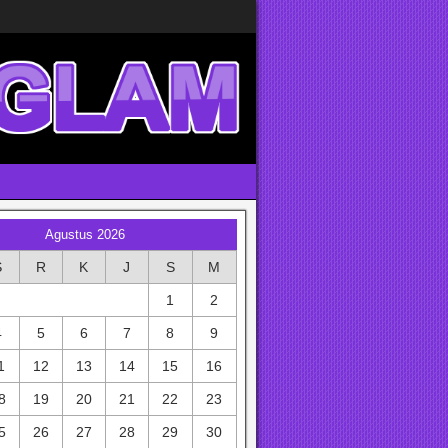
Agustus 2026
S
R
K
J
S
M
1
2
4
5
6
7
8
9
1
12
13
14
15
16
8
19
20
21
22
23
5
26
27
28
29
30