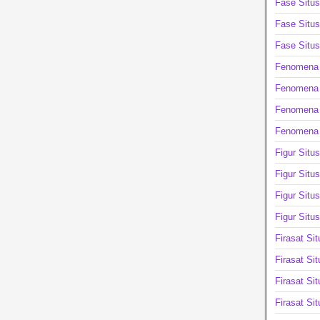
Fase Situs
Fase Situs
Fase Situs
Fenomena S
Fenomena S
Fenomena S
Fenomena S
Figur Situ
Figur Situs
Figur Situ
Figur Situs
Firasat Si
Firasat Si
Firasat Si
Firasat Si