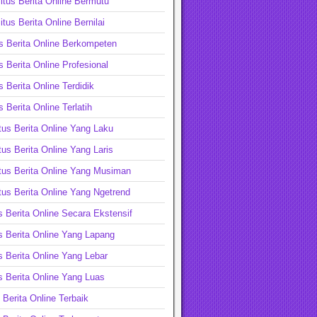
itus Berita Online Bermutu
tus Berita Online Bernilai
us Berita Online Berkompeten
s Berita Online Profesional
s Berita Online Terdidik
s Berita Online Terlatih
tus Berita Online Yang Laku
tus Berita Online Yang Laris
tus Berita Online Yang Musiman
tus Berita Online Yang Ngetrend
s Berita Online Secara Ekstensif
s Berita Online Yang Lapang
s Berita Online Yang Lebar
s Berita Online Yang Luas
 Berita Online Terbaik