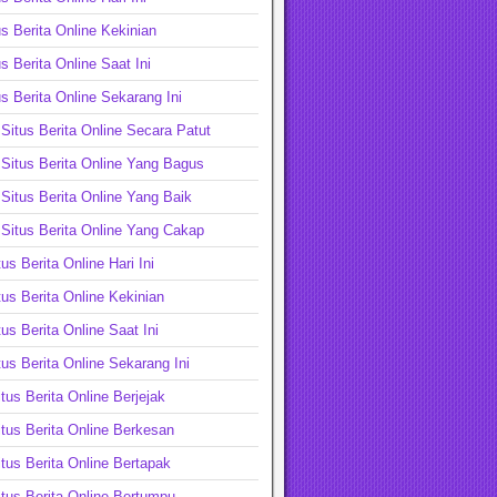
us Berita Online Kekinian
s Berita Online Saat Ini
us Berita Online Sekarang Ini
Situs Berita Online Secara Patut
Situs Berita Online Yang Bagus
Situs Berita Online Yang Baik
Situs Berita Online Yang Cakap
us Berita Online Hari Ini
tus Berita Online Kekinian
us Berita Online Saat Ini
tus Berita Online Sekarang Ini
tus Berita Online Berjejak
tus Berita Online Berkesan
tus Berita Online Bertapak
tus Berita Online Bertumpu