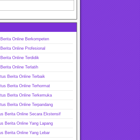
 Berita Online Berkompeten
 Berita Online Profesional
Berita Online Terdidik
Berita Online Terlatih
us Berita Online Terbaik
us Berita Online Terhormat
tus Berita Online Terkemuka
us Berita Online Terpandang
us Berita Online Secara Ekstensif
us Berita Online Yang Lapang
us Berita Online Yang Lebar