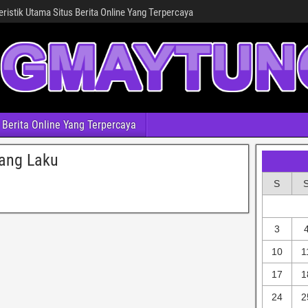
eristik Utama Situs Berita Online Yang Terpercaya
s Berita Online Yang Terpercaya
 Yang Laku
S
3
10
1
17
1
24
2