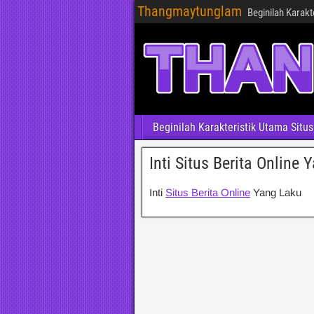
Thangmaytunglam
Beginilah Karakt
Beginilah Karakteristik Utama Situ
Inti Situs Berita Online
Inti
Situs Berita Online
Yang Laku