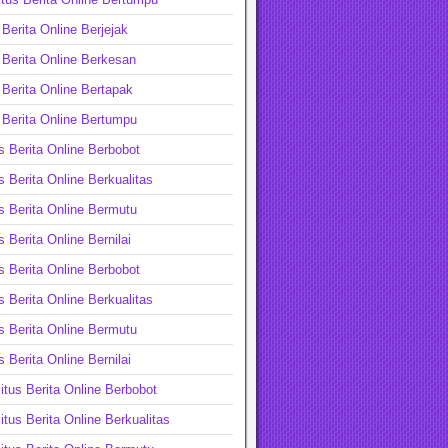
 Berita Online Berjejak
s Berita Online Berkesan
 Berita Online Bertapak
s Berita Online Bertumpu
s Berita Online Berbobot
s Berita Online Berkualitas
s Berita Online Bermutu
 Berita Online Bernilai
s Berita Online Berbobot
s Berita Online Berkualitas
s Berita Online Bermutu
 Berita Online Bernilai
itus Berita Online Berbobot
itus Berita Online Berkualitas