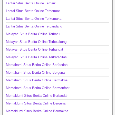
Lantai Situs Berita Online Terbaik
Lantai Situs Berita Online Terhormat
Lantai Situs Berita Online Terkemuka
Lantai Situs Berita Online Terpandang
Melayari Situs Berita Online Terbaru
Melayari Situs Berita Online Terbelakang
Melayari Situs Berita Online Terhangat
Melayari Situs Berita Online Terkareditasi
Memahami Situs Berita Online Berfaedah
Memahami Situs Berita Online Berguna
Memahami Situs Berita Online Bermakna
Memahami Situs Berita Online Bermanfaat
Memaklumi Situs Berita Online Berfaedah
Memaklumi Situs Berita Online Berguna
Memaklumi Situs Berita Online Bermakna