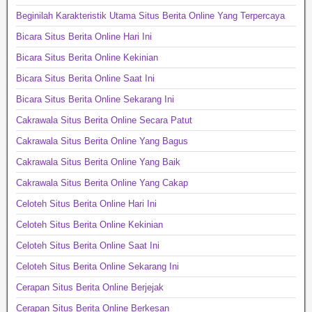
Beginilah Karakteristik Utama Situs Berita Online Yang Terpercaya
Bicara Situs Berita Online Hari Ini
Bicara Situs Berita Online Kekinian
Bicara Situs Berita Online Saat Ini
Bicara Situs Berita Online Sekarang Ini
Cakrawala Situs Berita Online Secara Patut
Cakrawala Situs Berita Online Yang Bagus
Cakrawala Situs Berita Online Yang Baik
Cakrawala Situs Berita Online Yang Cakap
Celoteh Situs Berita Online Hari Ini
Celoteh Situs Berita Online Kekinian
Celoteh Situs Berita Online Saat Ini
Celoteh Situs Berita Online Sekarang Ini
Cerapan Situs Berita Online Berjejak
Cerapan Situs Berita Online Berkesan