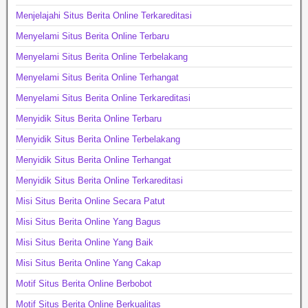
Menjelajahi Situs Berita Online Terkareditasi
Menyelami Situs Berita Online Terbaru
Menyelami Situs Berita Online Terbelakang
Menyelami Situs Berita Online Terhangat
Menyelami Situs Berita Online Terkareditasi
Menyidik Situs Berita Online Terbaru
Menyidik Situs Berita Online Terbelakang
Menyidik Situs Berita Online Terhangat
Menyidik Situs Berita Online Terkareditasi
Misi Situs Berita Online Secara Patut
Misi Situs Berita Online Yang Bagus
Misi Situs Berita Online Yang Baik
Misi Situs Berita Online Yang Cakap
Motif Situs Berita Online Berbobot
Motif Situs Berita Online Berkualitas