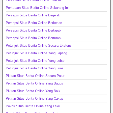
Perkataan Situs Berita Online Saat Ini
Perkataan Situs Berita Online Sekarang Ini
Persepsi Situs Berita Online Berjejak
Persepsi Situs Berita Online Berkesan
Persepsi Situs Berita Online Bertapak
Persepsi Situs Berita Online Bertumpu
Petunjuk Situs Berita Online Secara Ekstensif
Petunjuk Situs Berita Online Yang Lapang
Petunjuk Situs Berita Online Yang Lebar
Petunjuk Situs Berita Online Yang Luas
Pikiran Situs Berita Online Secara Patut
Pikiran Situs Berita Online Yang Bagus
Pikiran Situs Berita Online Yang Baik
Pikiran Situs Berita Online Yang Cakap
Pokok Situs Berita Online Yang Laku