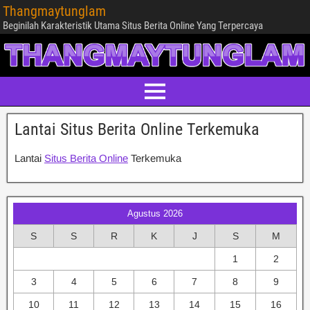
Thangmaytunglam
Beginilah Karakteristik Utama Situs Berita Online Yang Terpercaya
Lantai Situs Berita Online Terkemuka
Lantai
Situs Berita Online
Terkemuka
Agustus 2026
S
S
R
K
J
S
M
1
2
3
4
5
6
7
8
9
10
11
12
13
14
15
16