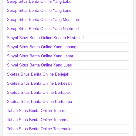
Serap Situs Berita Online Yang Laku
Serap Situs Berita Online Yang Laris
Serap Situs Berita Online Yang Musiman
Serap Situs Berita Online Yang Ngetrend
Sinyal Situs Berita Online Secara Ekstensif
Sinyal Situs Berita Online Yang Lapang
Sinyal Situs Berita Online Yang Lebar
Sinyal Situs Berita Online Yang Luas
Sketsa Situs Berita Online Berjejak
Sketsa Situs Berita Online Berkesan
Sketsa Situs Berita Online Bertapak
Sketsa Situs Berita Online Bertumpu
Tahap Situs Berita Online Terbaik
Tahap Situs Berita Online Terhormat
Tahap Situs Berita Online Terkemuka