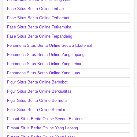
Fase Situs Berita Online Terbaik
Fase Situs Berita Online Terhormat
Fase Situs Berita Online Terkemuka
Fase Situs Berita Online Terpandang
Fenomena Situs Berita Online Secara Ekstensif
Fenomena Situs Berita Online Yang Lapang
Fenomena Situs Berita Online Yang Lebar
Fenomena Situs Berita Online Yang Luas
Figur Situs Berita Online Berbobot
Figur Situs Berita Online Berkualitas
Figur Situs Berita Online Bermutu
Figur Situs Berita Online Bernilai
Firasat Situs Berita Online Secara Ekstensif
Firasat Situs Berita Online Yang Lapang