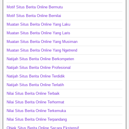
Motif Situs Berita Online Bermutu
Motif Situs Berita Online Bernilai
Muatan Situs Berita Online Yang Laku
Muatan Situs Berita Online Yang Laris
Muatan Situs Berita Online Yang Musiman
Muatan Situs Berita Online Yang Ngetrend
Natijah Situs Berita Online Berkompeten
Natijah Situs Berita Online Profesional
Natijah Situs Berita Online Terdidik
Natijah Situs Berita Online Terlatih
Nilai Situs Berita Online Terbaik
Nilai Situs Berita Online Terhormat
Nilai Situs Berita Online Terkemuka
Nilai Situs Berita Online Terpandang
Objek Situs Berita Online Secara Ekstensif