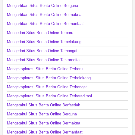
Mengartikan Situs Berita Online Berguna
Mengartikan Situs Berita Online Bermakna
Mengartikan Situs Berita Online Bermanfaat
Mengedari Situs Berita Online Terbaru
Mengedari Situs Berita Online Terbelakang
Mengedari Situs Berita Online Terhangat
Mengedari Situs Berita Online Terkareditasi
Mengeksplorasi Situs Berita Online Terbaru
Mengeksplorasi Situs Berita Online Terbelakang
Mengeksplorasi Situs Berita Online Terhangat
Mengeksplorasi Situs Berita Online Terkareditasi
Mengetahui Situs Berita Online Berfaedah
Mengetahui Situs Berita Online Berguna
Mengetahui Situs Berita Online Bermakna
Mengetahui Situs Berita Online Bermanfaat