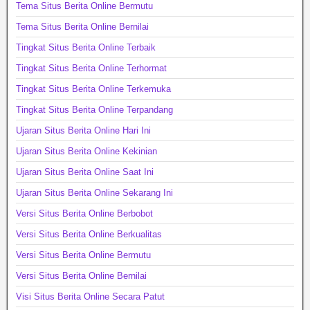
Tema Situs Berita Online Bermutu
Tema Situs Berita Online Bernilai
Tingkat Situs Berita Online Terbaik
Tingkat Situs Berita Online Terhormat
Tingkat Situs Berita Online Terkemuka
Tingkat Situs Berita Online Terpandang
Ujaran Situs Berita Online Hari Ini
Ujaran Situs Berita Online Kekinian
Ujaran Situs Berita Online Saat Ini
Ujaran Situs Berita Online Sekarang Ini
Versi Situs Berita Online Berbobot
Versi Situs Berita Online Berkualitas
Versi Situs Berita Online Bermutu
Versi Situs Berita Online Bernilai
Visi Situs Berita Online Secara Patut