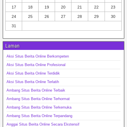
17
18
19
20
21
22
23
24
25
26
27
28
29
30
31
Laman
Aksi Situs Berita Online Berkompeten
Aksi Situs Berita Online Profesional
Aksi Situs Berita Online Terdidik
Aksi Situs Berita Online Terlatih
Ambang Situs Berita Online Terbaik
Ambang Situs Berita Online Terhormat
Ambang Situs Berita Online Terkemuka
Ambang Situs Berita Online Terpandang
Anggai Situs Berita Online Secara Ekstensif