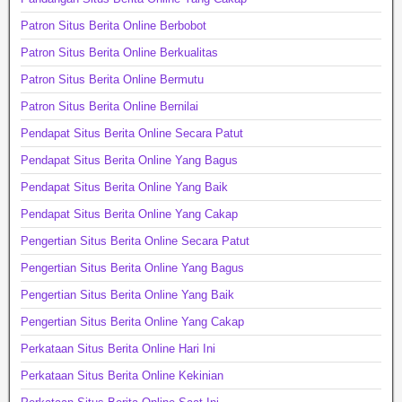
Patron Situs Berita Online Berbobot
Patron Situs Berita Online Berkualitas
Patron Situs Berita Online Bermutu
Patron Situs Berita Online Bernilai
Pendapat Situs Berita Online Secara Patut
Pendapat Situs Berita Online Yang Bagus
Pendapat Situs Berita Online Yang Baik
Pendapat Situs Berita Online Yang Cakap
Pengertian Situs Berita Online Secara Patut
Pengertian Situs Berita Online Yang Bagus
Pengertian Situs Berita Online Yang Baik
Pengertian Situs Berita Online Yang Cakap
Perkataan Situs Berita Online Hari Ini
Perkataan Situs Berita Online Kekinian