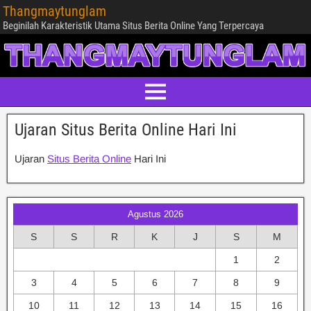
Thangmaytunglam
Beginilah Karakteristik Utama Situs Berita Online Yang Terpercaya
Ujaran Situs Berita Online Hari Ini
Ujaran
Situs Berita Online
Hari Ini
Agustus 2026
S
S
R
K
J
S
M
1
2
3
4
5
6
7
8
9
10
11
12
13
14
15
16