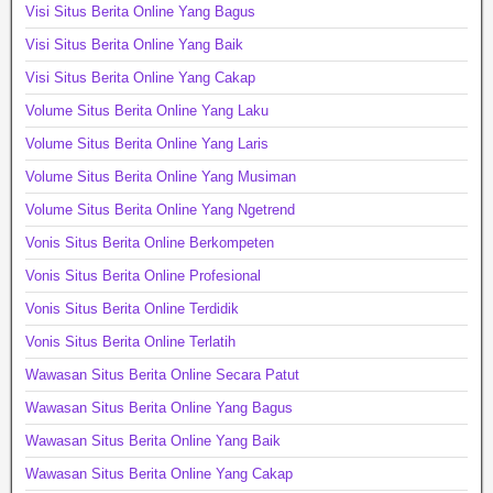
Visi Situs Berita Online Yang Bagus
Visi Situs Berita Online Yang Baik
Visi Situs Berita Online Yang Cakap
Volume Situs Berita Online Yang Laku
Volume Situs Berita Online Yang Laris
Volume Situs Berita Online Yang Musiman
Volume Situs Berita Online Yang Ngetrend
Vonis Situs Berita Online Berkompeten
Vonis Situs Berita Online Profesional
Vonis Situs Berita Online Terdidik
Vonis Situs Berita Online Terlatih
Wawasan Situs Berita Online Secara Patut
Wawasan Situs Berita Online Yang Bagus
Wawasan Situs Berita Online Yang Baik
Wawasan Situs Berita Online Yang Cakap