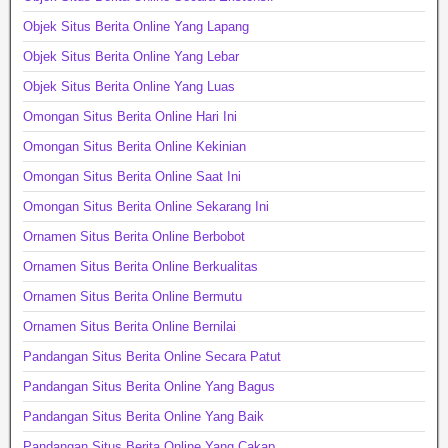
Objek Situs Berita Online Yang Lapang
Objek Situs Berita Online Yang Lebar
Objek Situs Berita Online Yang Luas
Omongan Situs Berita Online Hari Ini
Omongan Situs Berita Online Kekinian
Omongan Situs Berita Online Saat Ini
Omongan Situs Berita Online Sekarang Ini
Ornamen Situs Berita Online Berbobot
Ornamen Situs Berita Online Berkualitas
Ornamen Situs Berita Online Bermutu
Ornamen Situs Berita Online Bernilai
Pandangan Situs Berita Online Secara Patut
Pandangan Situs Berita Online Yang Bagus
Pandangan Situs Berita Online Yang Baik
Pandangan Situs Berita Online Yang Cakap