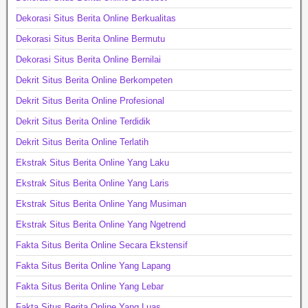
Dekorasi Situs Berita Online Berkualitas
Dekorasi Situs Berita Online Bermutu
Dekorasi Situs Berita Online Bernilai
Dekrit Situs Berita Online Berkompeten
Dekrit Situs Berita Online Profesional
Dekrit Situs Berita Online Terdidik
Dekrit Situs Berita Online Terlatih
Ekstrak Situs Berita Online Yang Laku
Ekstrak Situs Berita Online Yang Laris
Ekstrak Situs Berita Online Yang Musiman
Ekstrak Situs Berita Online Yang Ngetrend
Fakta Situs Berita Online Secara Ekstensif
Fakta Situs Berita Online Yang Lapang
Fakta Situs Berita Online Yang Lebar
Fakta Situs Berita Online Yang Luas