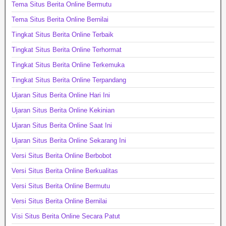
Tema Situs Berita Online Bermutu
Tema Situs Berita Online Bernilai
Tingkat Situs Berita Online Terbaik
Tingkat Situs Berita Online Terhormat
Tingkat Situs Berita Online Terkemuka
Tingkat Situs Berita Online Terpandang
Ujaran Situs Berita Online Hari Ini
Ujaran Situs Berita Online Kekinian
Ujaran Situs Berita Online Saat Ini
Ujaran Situs Berita Online Sekarang Ini
Versi Situs Berita Online Berbobot
Versi Situs Berita Online Berkualitas
Versi Situs Berita Online Bermutu
Versi Situs Berita Online Bernilai
Visi Situs Berita Online Secara Patut