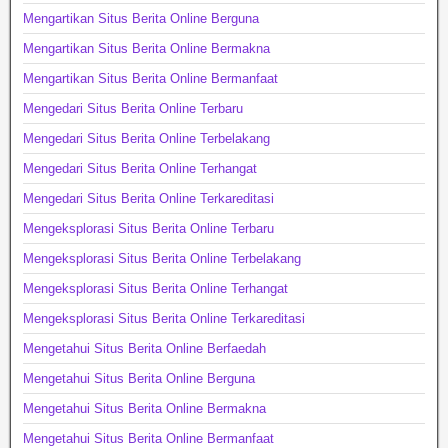
Mengartikan Situs Berita Online Berguna
Mengartikan Situs Berita Online Bermakna
Mengartikan Situs Berita Online Bermanfaat
Mengedari Situs Berita Online Terbaru
Mengedari Situs Berita Online Terbelakang
Mengedari Situs Berita Online Terhangat
Mengedari Situs Berita Online Terkareditasi
Mengeksplorasi Situs Berita Online Terbaru
Mengeksplorasi Situs Berita Online Terbelakang
Mengeksplorasi Situs Berita Online Terhangat
Mengeksplorasi Situs Berita Online Terkareditasi
Mengetahui Situs Berita Online Berfaedah
Mengetahui Situs Berita Online Berguna
Mengetahui Situs Berita Online Bermakna
Mengetahui Situs Berita Online Bermanfaat