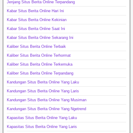
Jenjang Situs Berita Online Terpandang
Kabar Situs Berita Online Hari Ini
Kabar Situs Berita Online Kekinian
Kabar Situs Berita Online Saat Ini
Kabar Situs Berita Online Sekarang Ini
Kaliber Situs Berita Online Terbaik
Kaliber Situs Berita Online Terhormat
Kaliber Situs Berita Online Terkemuka
Kaliber Situs Berita Online Terpandang
Kandungan Situs Berita Online Yang Laku
Kandungan Situs Berita Online Yang Laris
Kandungan Situs Berita Online Yang Musiman
Kandungan Situs Berita Online Yang Ngetrend
Kapasitas Situs Berita Online Yang Laku
Kapasitas Situs Berita Online Yang Laris