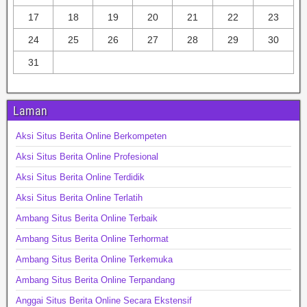
17
18
19
20
21
22
23
24
25
26
27
28
29
30
31
Laman
Aksi Situs Berita Online Berkompeten
Aksi Situs Berita Online Profesional
Aksi Situs Berita Online Terdidik
Aksi Situs Berita Online Terlatih
Ambang Situs Berita Online Terbaik
Ambang Situs Berita Online Terhormat
Ambang Situs Berita Online Terkemuka
Ambang Situs Berita Online Terpandang
Anggai Situs Berita Online Secara Ekstensif