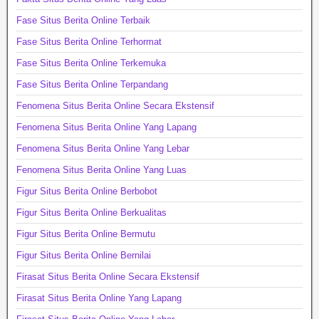
Fase Situs Berita Online Terbaik
Fase Situs Berita Online Terhormat
Fase Situs Berita Online Terkemuka
Fase Situs Berita Online Terpandang
Fenomena Situs Berita Online Secara Ekstensif
Fenomena Situs Berita Online Yang Lapang
Fenomena Situs Berita Online Yang Lebar
Fenomena Situs Berita Online Yang Luas
Figur Situs Berita Online Berbobot
Figur Situs Berita Online Berkualitas
Figur Situs Berita Online Bermutu
Figur Situs Berita Online Bernilai
Firasat Situs Berita Online Secara Ekstensif
Firasat Situs Berita Online Yang Lapang