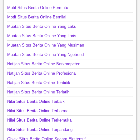
Motif Situs Berita Online Bermutu
Motif Situs Berita Online Bernilai
Muatan Situs Berita Online Yang Laku
Muatan Situs Berita Online Yang Laris
Muatan Situs Berita Online Yang Musiman
Muatan Situs Berita Online Yang Ngetrend
Natijah Situs Berita Online Berkompeten
Natijah Situs Berita Online Profesional
Natijah Situs Berita Online Terdidik
Natijah Situs Berita Online Terlatih
Nilai Situs Berita Online Terbaik
Nilai Situs Berita Online Terhormat
Nilai Situs Berita Online Terkemuka
Nilai Situs Berita Online Terpandang
Objek Situs Berita Online Secara Ekstensif