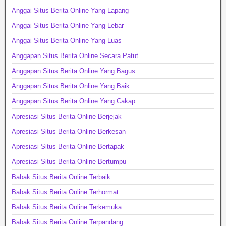
Anggai Situs Berita Online Yang Lapang
Anggai Situs Berita Online Yang Lebar
Anggai Situs Berita Online Yang Luas
Anggapan Situs Berita Online Secara Patut
Anggapan Situs Berita Online Yang Bagus
Anggapan Situs Berita Online Yang Baik
Anggapan Situs Berita Online Yang Cakap
Apresiasi Situs Berita Online Berjejak
Apresiasi Situs Berita Online Berkesan
Apresiasi Situs Berita Online Bertapak
Apresiasi Situs Berita Online Bertumpu
Babak Situs Berita Online Terbaik
Babak Situs Berita Online Terhormat
Babak Situs Berita Online Terkemuka
Babak Situs Berita Online Terpandang