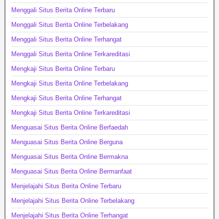
Menggali Situs Berita Online Terbaru
Menggali Situs Berita Online Terbelakang
Menggali Situs Berita Online Terhangat
Menggali Situs Berita Online Terkareditasi
Mengkaji Situs Berita Online Terbaru
Mengkaji Situs Berita Online Terbelakang
Mengkaji Situs Berita Online Terhangat
Mengkaji Situs Berita Online Terkareditasi
Menguasai Situs Berita Online Berfaedah
Menguasai Situs Berita Online Berguna
Menguasai Situs Berita Online Bermakna
Menguasai Situs Berita Online Bermanfaat
Menjelajahi Situs Berita Online Terbaru
Menjelajahi Situs Berita Online Terbelakang
Menjelajahi Situs Berita Online Terhangat