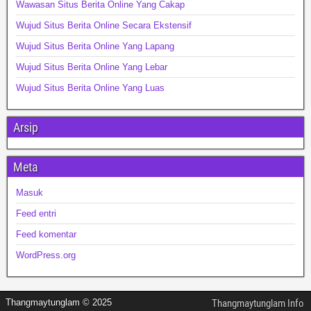
Wawasan Situs Berita Online Yang Cakap
Wujud Situs Berita Online Secara Ekstensif
Wujud Situs Berita Online Yang Lapang
Wujud Situs Berita Online Yang Lebar
Wujud Situs Berita Online Yang Luas
Arsip
Meta
Masuk
Feed entri
Feed komentar
WordPress.org
Thangmaytunglam © 2025
Thangmaytunglam Info