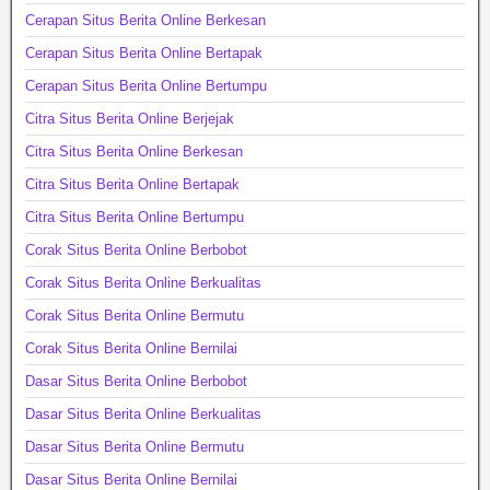
Cerapan Situs Berita Online Berkesan
Cerapan Situs Berita Online Bertapak
Cerapan Situs Berita Online Bertumpu
Citra Situs Berita Online Berjejak
Citra Situs Berita Online Berkesan
Citra Situs Berita Online Bertapak
Citra Situs Berita Online Bertumpu
Corak Situs Berita Online Berbobot
Corak Situs Berita Online Berkualitas
Corak Situs Berita Online Bermutu
Corak Situs Berita Online Bernilai
Dasar Situs Berita Online Berbobot
Dasar Situs Berita Online Berkualitas
Dasar Situs Berita Online Bermutu
Dasar Situs Berita Online Bernilai