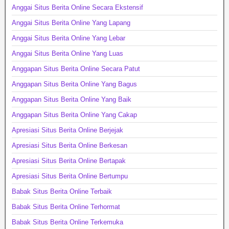
Anggai Situs Berita Online Secara Ekstensif
Anggai Situs Berita Online Yang Lapang
Anggai Situs Berita Online Yang Lebar
Anggai Situs Berita Online Yang Luas
Anggapan Situs Berita Online Secara Patut
Anggapan Situs Berita Online Yang Bagus
Anggapan Situs Berita Online Yang Baik
Anggapan Situs Berita Online Yang Cakap
Apresiasi Situs Berita Online Berjejak
Apresiasi Situs Berita Online Berkesan
Apresiasi Situs Berita Online Bertapak
Apresiasi Situs Berita Online Bertumpu
Babak Situs Berita Online Terbaik
Babak Situs Berita Online Terhormat
Babak Situs Berita Online Terkemuka