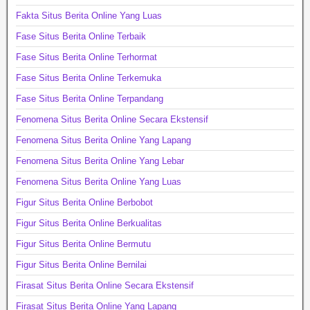
Fakta Situs Berita Online Yang Luas
Fase Situs Berita Online Terbaik
Fase Situs Berita Online Terhormat
Fase Situs Berita Online Terkemuka
Fase Situs Berita Online Terpandang
Fenomena Situs Berita Online Secara Ekstensif
Fenomena Situs Berita Online Yang Lapang
Fenomena Situs Berita Online Yang Lebar
Fenomena Situs Berita Online Yang Luas
Figur Situs Berita Online Berbobot
Figur Situs Berita Online Berkualitas
Figur Situs Berita Online Bermutu
Figur Situs Berita Online Bernilai
Firasat Situs Berita Online Secara Ekstensif
Firasat Situs Berita Online Yang Lapang