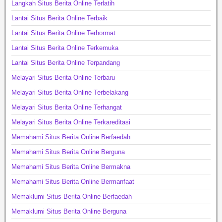
Langkah Situs Berita Online Terlatih
Lantai Situs Berita Online Terbaik
Lantai Situs Berita Online Terhormat
Lantai Situs Berita Online Terkemuka
Lantai Situs Berita Online Terpandang
Melayari Situs Berita Online Terbaru
Melayari Situs Berita Online Terbelakang
Melayari Situs Berita Online Terhangat
Melayari Situs Berita Online Terkareditasi
Memahami Situs Berita Online Berfaedah
Memahami Situs Berita Online Berguna
Memahami Situs Berita Online Bermakna
Memahami Situs Berita Online Bermanfaat
Memaklumi Situs Berita Online Berfaedah
Memaklumi Situs Berita Online Berguna