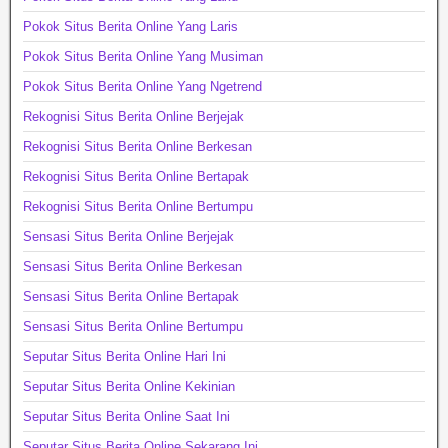
Pokok Situs Berita Online Yang Laris
Pokok Situs Berita Online Yang Musiman
Pokok Situs Berita Online Yang Ngetrend
Rekognisi Situs Berita Online Berjejak
Rekognisi Situs Berita Online Berkesan
Rekognisi Situs Berita Online Bertapak
Rekognisi Situs Berita Online Bertumpu
Sensasi Situs Berita Online Berjejak
Sensasi Situs Berita Online Berkesan
Sensasi Situs Berita Online Bertapak
Sensasi Situs Berita Online Bertumpu
Seputar Situs Berita Online Hari Ini
Seputar Situs Berita Online Kekinian
Seputar Situs Berita Online Saat Ini
Seputar Situs Berita Online Sekarang Ini