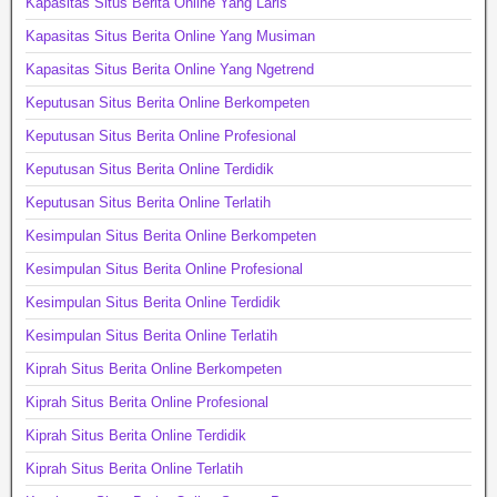
Kapasitas Situs Berita Online Yang Laris
Kapasitas Situs Berita Online Yang Musiman
Kapasitas Situs Berita Online Yang Ngetrend
Keputusan Situs Berita Online Berkompeten
Keputusan Situs Berita Online Profesional
Keputusan Situs Berita Online Terdidik
Keputusan Situs Berita Online Terlatih
Kesimpulan Situs Berita Online Berkompeten
Kesimpulan Situs Berita Online Profesional
Kesimpulan Situs Berita Online Terdidik
Kesimpulan Situs Berita Online Terlatih
Kiprah Situs Berita Online Berkompeten
Kiprah Situs Berita Online Profesional
Kiprah Situs Berita Online Terdidik
Kiprah Situs Berita Online Terlatih