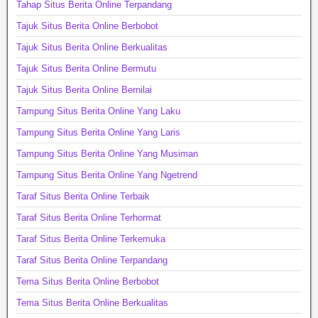
Tahap Situs Berita Online Terpandang
Tajuk Situs Berita Online Berbobot
Tajuk Situs Berita Online Berkualitas
Tajuk Situs Berita Online Bermutu
Tajuk Situs Berita Online Bernilai
Tampung Situs Berita Online Yang Laku
Tampung Situs Berita Online Yang Laris
Tampung Situs Berita Online Yang Musiman
Tampung Situs Berita Online Yang Ngetrend
Taraf Situs Berita Online Terbaik
Taraf Situs Berita Online Terhormat
Taraf Situs Berita Online Terkemuka
Taraf Situs Berita Online Terpandang
Tema Situs Berita Online Berbobot
Tema Situs Berita Online Berkualitas