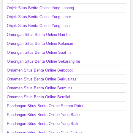
Objek Situs Berita Online Yang Lapang
Objek Situs Berita Online Yang Lebar
Objek Situs Berita Online Yang Luas
Omongan Situs Berita Online Hari Ini
Omongan Situs Berita Online Kekinian
Omongan Situs Berita Online Saat Ini
Omongan Situs Berita Online Sekarang Ini
Ornamen Situs Berita Online Berbobot
Ornamen Situs Berita Online Berkualitas
Ornamen Situs Berita Online Bermutu
Ornamen Situs Berita Online Bernilai
Pandangan Situs Berita Online Secara Patut
Pandangan Situs Berita Online Yang Bagus
Pandangan Situs Berita Online Yang Baik
Pandangan Situs Berita Online Yang Cakap