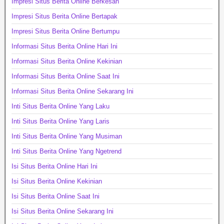
Impresi Situs Berita Online Berkesan
Impresi Situs Berita Online Bertapak
Impresi Situs Berita Online Bertumpu
Informasi Situs Berita Online Hari Ini
Informasi Situs Berita Online Kekinian
Informasi Situs Berita Online Saat Ini
Informasi Situs Berita Online Sekarang Ini
Inti Situs Berita Online Yang Laku
Inti Situs Berita Online Yang Laris
Inti Situs Berita Online Yang Musiman
Inti Situs Berita Online Yang Ngetrend
Isi Situs Berita Online Hari Ini
Isi Situs Berita Online Kekinian
Isi Situs Berita Online Saat Ini
Isi Situs Berita Online Sekarang Ini