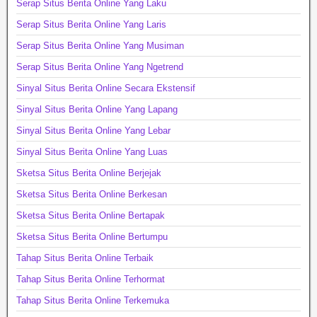
Serap Situs Berita Online Yang Laku
Serap Situs Berita Online Yang Laris
Serap Situs Berita Online Yang Musiman
Serap Situs Berita Online Yang Ngetrend
Sinyal Situs Berita Online Secara Ekstensif
Sinyal Situs Berita Online Yang Lapang
Sinyal Situs Berita Online Yang Lebar
Sinyal Situs Berita Online Yang Luas
Sketsa Situs Berita Online Berjejak
Sketsa Situs Berita Online Berkesan
Sketsa Situs Berita Online Bertapak
Sketsa Situs Berita Online Bertumpu
Tahap Situs Berita Online Terbaik
Tahap Situs Berita Online Terhormat
Tahap Situs Berita Online Terkemuka