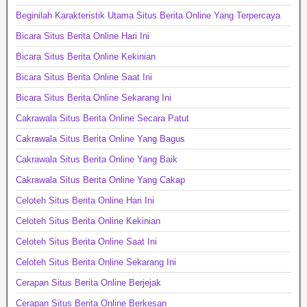
Beginilah Karakteristik Utama Situs Berita Online Yang Terpercaya
Bicara Situs Berita Online Hari Ini
Bicara Situs Berita Online Kekinian
Bicara Situs Berita Online Saat Ini
Bicara Situs Berita Online Sekarang Ini
Cakrawala Situs Berita Online Secara Patut
Cakrawala Situs Berita Online Yang Bagus
Cakrawala Situs Berita Online Yang Baik
Cakrawala Situs Berita Online Yang Cakap
Celoteh Situs Berita Online Hari Ini
Celoteh Situs Berita Online Kekinian
Celoteh Situs Berita Online Saat Ini
Celoteh Situs Berita Online Sekarang Ini
Cerapan Situs Berita Online Berjejak
Cerapan Situs Berita Online Berkesan