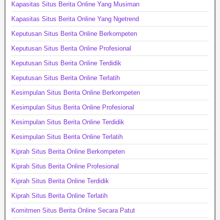
Kapasitas Situs Berita Online Yang Musiman
Kapasitas Situs Berita Online Yang Ngetrend
Keputusan Situs Berita Online Berkompeten
Keputusan Situs Berita Online Profesional
Keputusan Situs Berita Online Terdidik
Keputusan Situs Berita Online Terlatih
Kesimpulan Situs Berita Online Berkompeten
Kesimpulan Situs Berita Online Profesional
Kesimpulan Situs Berita Online Terdidik
Kesimpulan Situs Berita Online Terlatih
Kiprah Situs Berita Online Berkompeten
Kiprah Situs Berita Online Profesional
Kiprah Situs Berita Online Terdidik
Kiprah Situs Berita Online Terlatih
Komitmen Situs Berita Online Secara Patut