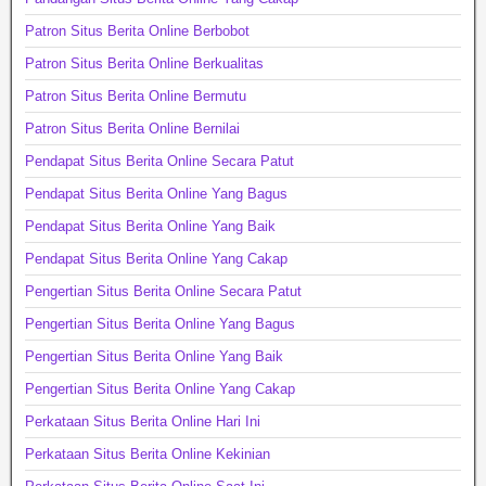
Patron Situs Berita Online Berbobot
Patron Situs Berita Online Berkualitas
Patron Situs Berita Online Bermutu
Patron Situs Berita Online Bernilai
Pendapat Situs Berita Online Secara Patut
Pendapat Situs Berita Online Yang Bagus
Pendapat Situs Berita Online Yang Baik
Pendapat Situs Berita Online Yang Cakap
Pengertian Situs Berita Online Secara Patut
Pengertian Situs Berita Online Yang Bagus
Pengertian Situs Berita Online Yang Baik
Pengertian Situs Berita Online Yang Cakap
Perkataan Situs Berita Online Hari Ini
Perkataan Situs Berita Online Kekinian