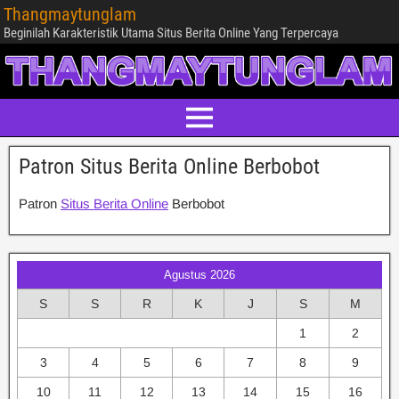
Thangmaytunglam
Beginilah Karakteristik Utama Situs Berita Online Yang Terpercaya
Patron Situs Berita Online Berbobot
Patron
Situs Berita Online
Berbobot
Agustus 2026
S
S
R
K
J
S
M
1
2
3
4
5
6
7
8
9
10
11
12
13
14
15
16