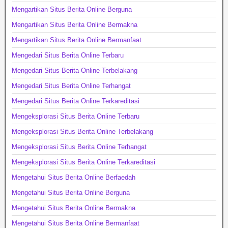
Mengartikan Situs Berita Online Berguna
Mengartikan Situs Berita Online Bermakna
Mengartikan Situs Berita Online Bermanfaat
Mengedari Situs Berita Online Terbaru
Mengedari Situs Berita Online Terbelakang
Mengedari Situs Berita Online Terhangat
Mengedari Situs Berita Online Terkareditasi
Mengeksplorasi Situs Berita Online Terbaru
Mengeksplorasi Situs Berita Online Terbelakang
Mengeksplorasi Situs Berita Online Terhangat
Mengeksplorasi Situs Berita Online Terkareditasi
Mengetahui Situs Berita Online Berfaedah
Mengetahui Situs Berita Online Berguna
Mengetahui Situs Berita Online Bermakna
Mengetahui Situs Berita Online Bermanfaat