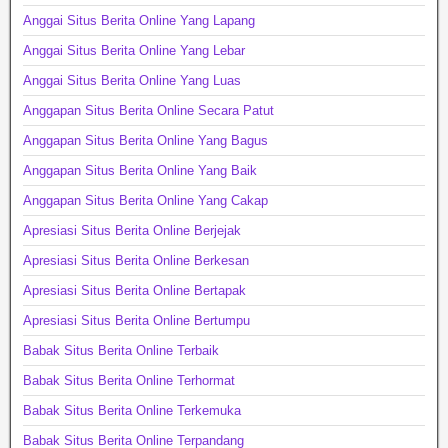
Anggai Situs Berita Online Yang Lapang
Anggai Situs Berita Online Yang Lebar
Anggai Situs Berita Online Yang Luas
Anggapan Situs Berita Online Secara Patut
Anggapan Situs Berita Online Yang Bagus
Anggapan Situs Berita Online Yang Baik
Anggapan Situs Berita Online Yang Cakap
Apresiasi Situs Berita Online Berjejak
Apresiasi Situs Berita Online Berkesan
Apresiasi Situs Berita Online Bertapak
Apresiasi Situs Berita Online Bertumpu
Babak Situs Berita Online Terbaik
Babak Situs Berita Online Terhormat
Babak Situs Berita Online Terkemuka
Babak Situs Berita Online Terpandang