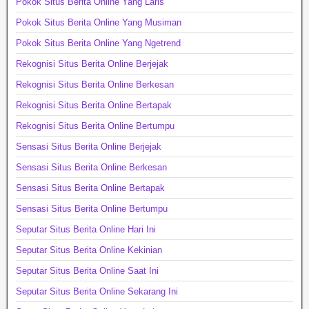
Pokok Situs Berita Online Yang Laris
Pokok Situs Berita Online Yang Musiman
Pokok Situs Berita Online Yang Ngetrend
Rekognisi Situs Berita Online Berjejak
Rekognisi Situs Berita Online Berkesan
Rekognisi Situs Berita Online Bertapak
Rekognisi Situs Berita Online Bertumpu
Sensasi Situs Berita Online Berjejak
Sensasi Situs Berita Online Berkesan
Sensasi Situs Berita Online Bertapak
Sensasi Situs Berita Online Bertumpu
Seputar Situs Berita Online Hari Ini
Seputar Situs Berita Online Kekinian
Seputar Situs Berita Online Saat Ini
Seputar Situs Berita Online Sekarang Ini