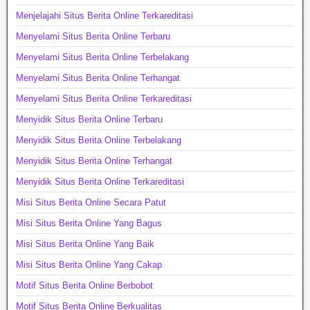
Menjelajahi Situs Berita Online Terkareditasi
Menyelami Situs Berita Online Terbaru
Menyelami Situs Berita Online Terbelakang
Menyelami Situs Berita Online Terhangat
Menyelami Situs Berita Online Terkareditasi
Menyidik Situs Berita Online Terbaru
Menyidik Situs Berita Online Terbelakang
Menyidik Situs Berita Online Terhangat
Menyidik Situs Berita Online Terkareditasi
Misi Situs Berita Online Secara Patut
Misi Situs Berita Online Yang Bagus
Misi Situs Berita Online Yang Baik
Misi Situs Berita Online Yang Cakap
Motif Situs Berita Online Berbobot
Motif Situs Berita Online Berkualitas