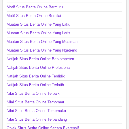
Motif Situs Berita Online Bermutu
Motif Situs Berita Online Bernilai
Muatan Situs Berita Online Yang Laku
Muatan Situs Berita Online Yang Laris
Muatan Situs Berita Online Yang Musiman
Muatan Situs Berita Online Yang Ngetrend
Natijah Situs Berita Online Berkompeten
Natijah Situs Berita Online Profesional
Natijah Situs Berita Online Terdidik
Natijah Situs Berita Online Terlatih
Nilai Situs Berita Online Terbaik
Nilai Situs Berita Online Terhormat
Nilai Situs Berita Online Terkemuka
Nilai Situs Berita Online Terpandang
Objek Situs Berita Online Secara Ekstensif