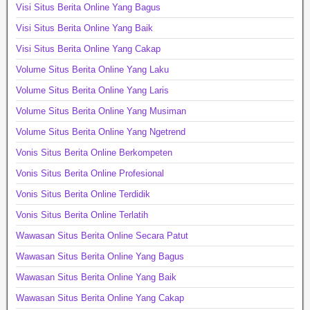
Visi Situs Berita Online Yang Bagus
Visi Situs Berita Online Yang Baik
Visi Situs Berita Online Yang Cakap
Volume Situs Berita Online Yang Laku
Volume Situs Berita Online Yang Laris
Volume Situs Berita Online Yang Musiman
Volume Situs Berita Online Yang Ngetrend
Vonis Situs Berita Online Berkompeten
Vonis Situs Berita Online Profesional
Vonis Situs Berita Online Terdidik
Vonis Situs Berita Online Terlatih
Wawasan Situs Berita Online Secara Patut
Wawasan Situs Berita Online Yang Bagus
Wawasan Situs Berita Online Yang Baik
Wawasan Situs Berita Online Yang Cakap