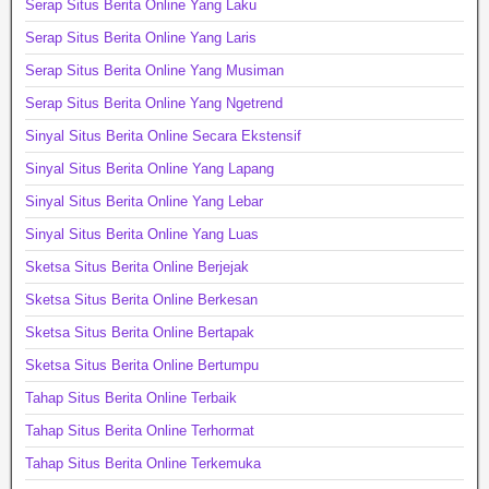
Serap Situs Berita Online Yang Laku
Serap Situs Berita Online Yang Laris
Serap Situs Berita Online Yang Musiman
Serap Situs Berita Online Yang Ngetrend
Sinyal Situs Berita Online Secara Ekstensif
Sinyal Situs Berita Online Yang Lapang
Sinyal Situs Berita Online Yang Lebar
Sinyal Situs Berita Online Yang Luas
Sketsa Situs Berita Online Berjejak
Sketsa Situs Berita Online Berkesan
Sketsa Situs Berita Online Bertapak
Sketsa Situs Berita Online Bertumpu
Tahap Situs Berita Online Terbaik
Tahap Situs Berita Online Terhormat
Tahap Situs Berita Online Terkemuka