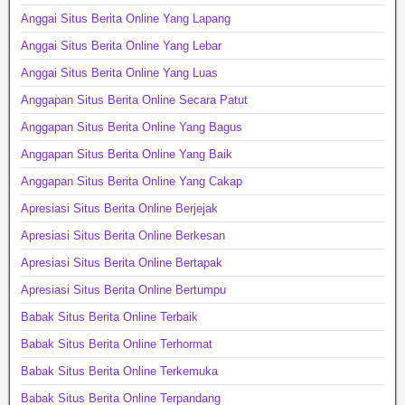
Anggai Situs Berita Online Yang Lapang
Anggai Situs Berita Online Yang Lebar
Anggai Situs Berita Online Yang Luas
Anggapan Situs Berita Online Secara Patut
Anggapan Situs Berita Online Yang Bagus
Anggapan Situs Berita Online Yang Baik
Anggapan Situs Berita Online Yang Cakap
Apresiasi Situs Berita Online Berjejak
Apresiasi Situs Berita Online Berkesan
Apresiasi Situs Berita Online Bertapak
Apresiasi Situs Berita Online Bertumpu
Babak Situs Berita Online Terbaik
Babak Situs Berita Online Terhormat
Babak Situs Berita Online Terkemuka
Babak Situs Berita Online Terpandang