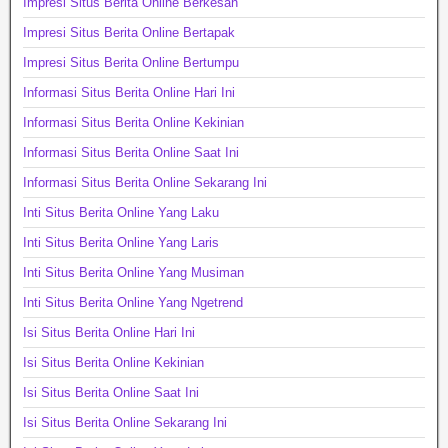
Impresi Situs Berita Online Berkesan
Impresi Situs Berita Online Bertapak
Impresi Situs Berita Online Bertumpu
Informasi Situs Berita Online Hari Ini
Informasi Situs Berita Online Kekinian
Informasi Situs Berita Online Saat Ini
Informasi Situs Berita Online Sekarang Ini
Inti Situs Berita Online Yang Laku
Inti Situs Berita Online Yang Laris
Inti Situs Berita Online Yang Musiman
Inti Situs Berita Online Yang Ngetrend
Isi Situs Berita Online Hari Ini
Isi Situs Berita Online Kekinian
Isi Situs Berita Online Saat Ini
Isi Situs Berita Online Sekarang Ini