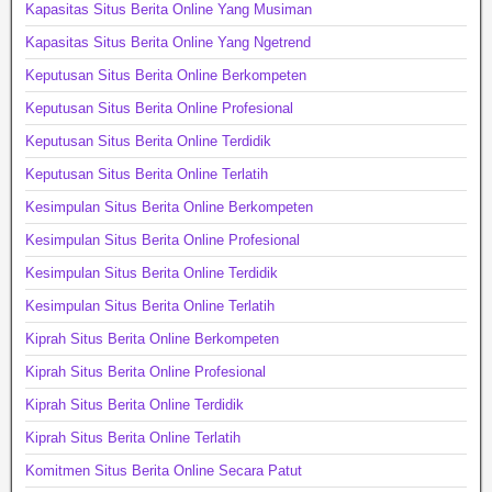
Kapasitas Situs Berita Online Yang Musiman
Kapasitas Situs Berita Online Yang Ngetrend
Keputusan Situs Berita Online Berkompeten
Keputusan Situs Berita Online Profesional
Keputusan Situs Berita Online Terdidik
Keputusan Situs Berita Online Terlatih
Kesimpulan Situs Berita Online Berkompeten
Kesimpulan Situs Berita Online Profesional
Kesimpulan Situs Berita Online Terdidik
Kesimpulan Situs Berita Online Terlatih
Kiprah Situs Berita Online Berkompeten
Kiprah Situs Berita Online Profesional
Kiprah Situs Berita Online Terdidik
Kiprah Situs Berita Online Terlatih
Komitmen Situs Berita Online Secara Patut