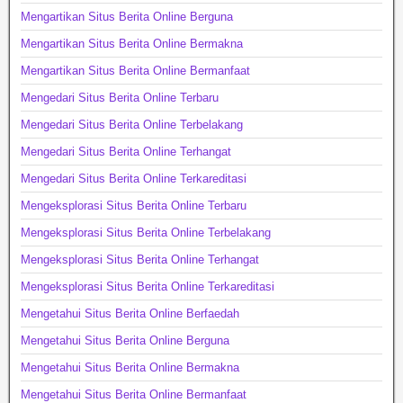
Mengartikan Situs Berita Online Berguna
Mengartikan Situs Berita Online Bermakna
Mengartikan Situs Berita Online Bermanfaat
Mengedari Situs Berita Online Terbaru
Mengedari Situs Berita Online Terbelakang
Mengedari Situs Berita Online Terhangat
Mengedari Situs Berita Online Terkareditasi
Mengeksplorasi Situs Berita Online Terbaru
Mengeksplorasi Situs Berita Online Terbelakang
Mengeksplorasi Situs Berita Online Terhangat
Mengeksplorasi Situs Berita Online Terkareditasi
Mengetahui Situs Berita Online Berfaedah
Mengetahui Situs Berita Online Berguna
Mengetahui Situs Berita Online Bermakna
Mengetahui Situs Berita Online Bermanfaat