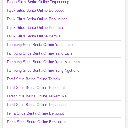
Tahap Situs Berita Online Terpandang
Tajuk Situs Berita Online Berbobot
Tajuk Situs Berita Online Berkualitas
Tajuk Situs Berita Online Bermutu
Tajuk Situs Berita Online Bernilai
Tampung Situs Berita Online Yang Laku
Tampung Situs Berita Online Yang Laris
Tampung Situs Berita Online Yang Musiman
Tampung Situs Berita Online Yang Ngetrend
Taraf Situs Berita Online Terbaik
Taraf Situs Berita Online Terhormat
Taraf Situs Berita Online Terkemuka
Taraf Situs Berita Online Terpandang
Tema Situs Berita Online Berbobot
Tema Situs Berita Online Berkualitas