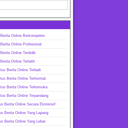
 Berita Online Berkompeten
 Berita Online Profesional
Berita Online Terdidik
Berita Online Terlatih
us Berita Online Terbaik
us Berita Online Terhormat
tus Berita Online Terkemuka
us Berita Online Terpandang
us Berita Online Secara Ekstensif
us Berita Online Yang Lapang
us Berita Online Yang Lebar