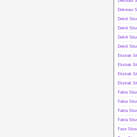
Dekorasi S
Dekorasi Si
Dekrit Sit
Dekrit Situ
Dekrit Situ
Dekrit Situ
Ekstrak Si
Ekstrak Si
Ekstrak Si
Ekstrak Si
Fakta Situ
Fakta Situ
Fakta Situ
Fakta Situ
Fase Situs