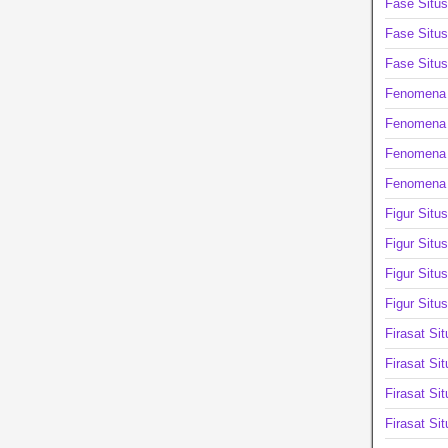
Fase Situs
Fase Situs
Fase Situs
Fenomena S
Fenomena S
Fenomena S
Fenomena S
Figur Situ
Figur Situs
Figur Situ
Figur Situs
Firasat Si
Firasat Si
Firasat Si
Firasat Si