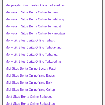
Menjelajahi Situs Berita Online Terkareditasi
Menyelami Situs Berita Online Terbaru
Menyelami Situs Berita Online Terbelakang
Menyelami Situs Berita Online Terhangat
Menyelami Situs Berita Online Terkareditasi
Menyidik Situs Berita Online Terbaru
Menyidik Situs Berita Online Terbelakang
Menyidik Situs Berita Online Terhangat
Menyidik Situs Berita Online Terkareditasi
Misi Situs Berita Online Secara Patut
Misi Situs Berita Online Yang Bagus
Misi Situs Berita Online Yang Baik
Misi Situs Berita Online Yang Cakap
Motif Situs Berita Online Berbobot
Motif Situs Berita Online Berkualitas