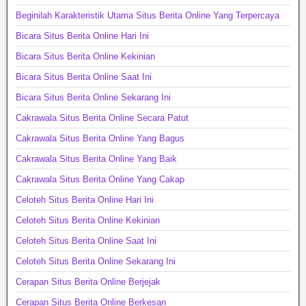
Beginilah Karakteristik Utama Situs Berita Online Yang Terpercaya
Bicara Situs Berita Online Hari Ini
Bicara Situs Berita Online Kekinian
Bicara Situs Berita Online Saat Ini
Bicara Situs Berita Online Sekarang Ini
Cakrawala Situs Berita Online Secara Patut
Cakrawala Situs Berita Online Yang Bagus
Cakrawala Situs Berita Online Yang Baik
Cakrawala Situs Berita Online Yang Cakap
Celoteh Situs Berita Online Hari Ini
Celoteh Situs Berita Online Kekinian
Celoteh Situs Berita Online Saat Ini
Celoteh Situs Berita Online Sekarang Ini
Cerapan Situs Berita Online Berjejak
Cerapan Situs Berita Online Berkesan