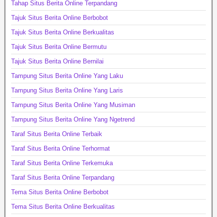
Tahap Situs Berita Online Terpandang
Tajuk Situs Berita Online Berbobot
Tajuk Situs Berita Online Berkualitas
Tajuk Situs Berita Online Bermutu
Tajuk Situs Berita Online Bernilai
Tampung Situs Berita Online Yang Laku
Tampung Situs Berita Online Yang Laris
Tampung Situs Berita Online Yang Musiman
Tampung Situs Berita Online Yang Ngetrend
Taraf Situs Berita Online Terbaik
Taraf Situs Berita Online Terhormat
Taraf Situs Berita Online Terkemuka
Taraf Situs Berita Online Terpandang
Tema Situs Berita Online Berbobot
Tema Situs Berita Online Berkualitas