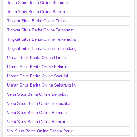
Tema Situs Berita Online Bermutu
Tema Situs Berita Online Bernilai
Tingkat Situs Berita Online Terbaik
Tingkat Situs Berita Online Terhormat
Tingkat Situs Berita Online Terkemuka
Tingkat Situs Berita Online Terpandang
Ujaran Situs Berita Online Hari Ini
Ujaran Situs Berita Online Kekinian
Ujaran Situs Berita Online Saat Ini
Ujaran Situs Berita Online Sekarang Ini
Versi Situs Berita Online Berbobot
Versi Situs Berita Online Berkualitas
Versi Situs Berita Online Bermutu
Versi Situs Berita Online Bernilai
Visi Situs Berita Online Secara Patut