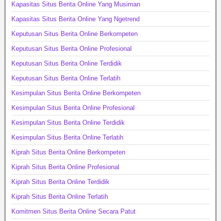
Kapasitas Situs Berita Online Yang Musiman
Kapasitas Situs Berita Online Yang Ngetrend
Keputusan Situs Berita Online Berkompeten
Keputusan Situs Berita Online Profesional
Keputusan Situs Berita Online Terdidik
Keputusan Situs Berita Online Terlatih
Kesimpulan Situs Berita Online Berkompeten
Kesimpulan Situs Berita Online Profesional
Kesimpulan Situs Berita Online Terdidik
Kesimpulan Situs Berita Online Terlatih
Kiprah Situs Berita Online Berkompeten
Kiprah Situs Berita Online Profesional
Kiprah Situs Berita Online Terdidik
Kiprah Situs Berita Online Terlatih
Komitmen Situs Berita Online Secara Patut