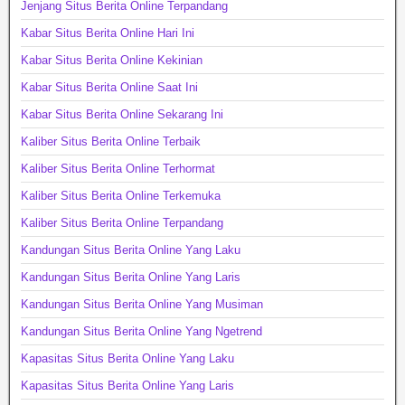
Jenjang Situs Berita Online Terpandang
Kabar Situs Berita Online Hari Ini
Kabar Situs Berita Online Kekinian
Kabar Situs Berita Online Saat Ini
Kabar Situs Berita Online Sekarang Ini
Kaliber Situs Berita Online Terbaik
Kaliber Situs Berita Online Terhormat
Kaliber Situs Berita Online Terkemuka
Kaliber Situs Berita Online Terpandang
Kandungan Situs Berita Online Yang Laku
Kandungan Situs Berita Online Yang Laris
Kandungan Situs Berita Online Yang Musiman
Kandungan Situs Berita Online Yang Ngetrend
Kapasitas Situs Berita Online Yang Laku
Kapasitas Situs Berita Online Yang Laris