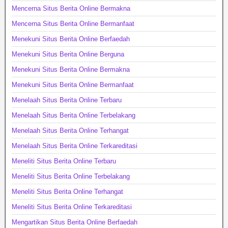
Mencerna Situs Berita Online Bermakna
Mencerna Situs Berita Online Bermanfaat
Menekuni Situs Berita Online Berfaedah
Menekuni Situs Berita Online Berguna
Menekuni Situs Berita Online Bermakna
Menekuni Situs Berita Online Bermanfaat
Menelaah Situs Berita Online Terbaru
Menelaah Situs Berita Online Terbelakang
Menelaah Situs Berita Online Terhangat
Menelaah Situs Berita Online Terkareditasi
Meneliti Situs Berita Online Terbaru
Meneliti Situs Berita Online Terbelakang
Meneliti Situs Berita Online Terhangat
Meneliti Situs Berita Online Terkareditasi
Mengartikan Situs Berita Online Berfaedah