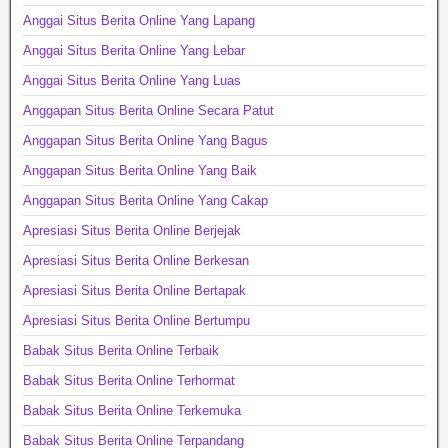
Anggai Situs Berita Online Yang Lapang
Anggai Situs Berita Online Yang Lebar
Anggai Situs Berita Online Yang Luas
Anggapan Situs Berita Online Secara Patut
Anggapan Situs Berita Online Yang Bagus
Anggapan Situs Berita Online Yang Baik
Anggapan Situs Berita Online Yang Cakap
Apresiasi Situs Berita Online Berjejak
Apresiasi Situs Berita Online Berkesan
Apresiasi Situs Berita Online Bertapak
Apresiasi Situs Berita Online Bertumpu
Babak Situs Berita Online Terbaik
Babak Situs Berita Online Terhormat
Babak Situs Berita Online Terkemuka
Babak Situs Berita Online Terpandang