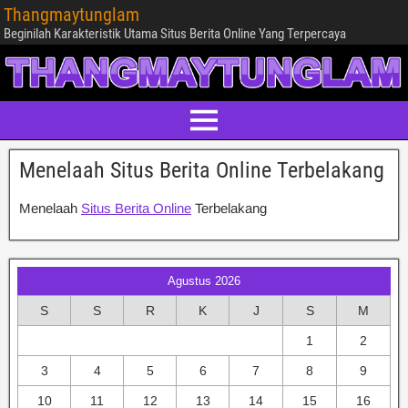
Thangmaytunglam
Beginilah Karakteristik Utama Situs Berita Online Yang Terpercaya
Menelaah Situs Berita Online Terbelakang
Menelaah
Situs Berita Online
Terbelakang
Agustus 2026
S
S
R
K
J
S
M
1
2
3
4
5
6
7
8
9
10
11
12
13
14
15
16