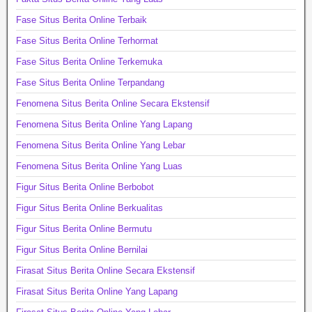
Fase Situs Berita Online Terbaik
Fase Situs Berita Online Terhormat
Fase Situs Berita Online Terkemuka
Fase Situs Berita Online Terpandang
Fenomena Situs Berita Online Secara Ekstensif
Fenomena Situs Berita Online Yang Lapang
Fenomena Situs Berita Online Yang Lebar
Fenomena Situs Berita Online Yang Luas
Figur Situs Berita Online Berbobot
Figur Situs Berita Online Berkualitas
Figur Situs Berita Online Bermutu
Figur Situs Berita Online Bernilai
Firasat Situs Berita Online Secara Ekstensif
Firasat Situs Berita Online Yang Lapang