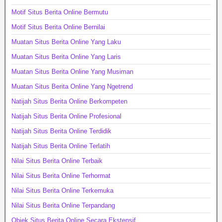
Motif Situs Berita Online Bermutu
Motif Situs Berita Online Bernilai
Muatan Situs Berita Online Yang Laku
Muatan Situs Berita Online Yang Laris
Muatan Situs Berita Online Yang Musiman
Muatan Situs Berita Online Yang Ngetrend
Natijah Situs Berita Online Berkompeten
Natijah Situs Berita Online Profesional
Natijah Situs Berita Online Terdidik
Natijah Situs Berita Online Terlatih
Nilai Situs Berita Online Terbaik
Nilai Situs Berita Online Terhormat
Nilai Situs Berita Online Terkemuka
Nilai Situs Berita Online Terpandang
Objek Situs Berita Online Secara Ekstensif