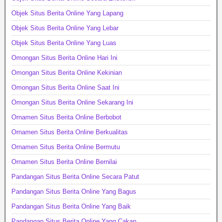
Objek Situs Berita Online Yang Lapang
Objek Situs Berita Online Yang Lebar
Objek Situs Berita Online Yang Luas
Omongan Situs Berita Online Hari Ini
Omongan Situs Berita Online Kekinian
Omongan Situs Berita Online Saat Ini
Omongan Situs Berita Online Sekarang Ini
Ornamen Situs Berita Online Berbobot
Ornamen Situs Berita Online Berkualitas
Ornamen Situs Berita Online Bermutu
Ornamen Situs Berita Online Bernilai
Pandangan Situs Berita Online Secara Patut
Pandangan Situs Berita Online Yang Bagus
Pandangan Situs Berita Online Yang Baik
Pandangan Situs Berita Online Yang Cakap