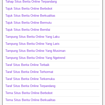
Tahap Situs Berita Online Terpandang
Tajuk Situs Berita Online Berbobot
Tajuk Situs Berita Online Berkualitas
Tajuk Situs Berita Online Bermutu
Tajuk Situs Berita Online Bernilai
Tampung Situs Berita Online Yang Laku
Tampung Situs Berita Online Yang Laris
Tampung Situs Berita Online Yang Musiman
Tampung Situs Berita Online Yang Ngetrend
Taraf Situs Berita Online Terbaik
Taraf Situs Berita Online Terhormat
Taraf Situs Berita Online Terkemuka
Taraf Situs Berita Online Terpandang
Tema Situs Berita Online Berbobot
Tema Situs Berita Online Berkualitas