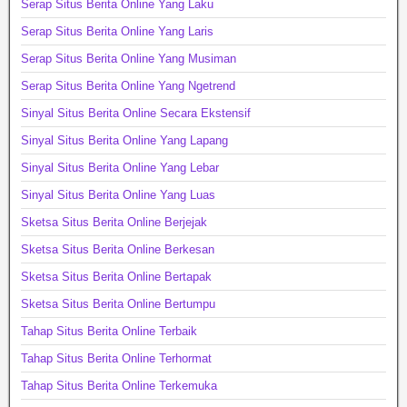
Serap Situs Berita Online Yang Laku
Serap Situs Berita Online Yang Laris
Serap Situs Berita Online Yang Musiman
Serap Situs Berita Online Yang Ngetrend
Sinyal Situs Berita Online Secara Ekstensif
Sinyal Situs Berita Online Yang Lapang
Sinyal Situs Berita Online Yang Lebar
Sinyal Situs Berita Online Yang Luas
Sketsa Situs Berita Online Berjejak
Sketsa Situs Berita Online Berkesan
Sketsa Situs Berita Online Bertapak
Sketsa Situs Berita Online Bertumpu
Tahap Situs Berita Online Terbaik
Tahap Situs Berita Online Terhormat
Tahap Situs Berita Online Terkemuka