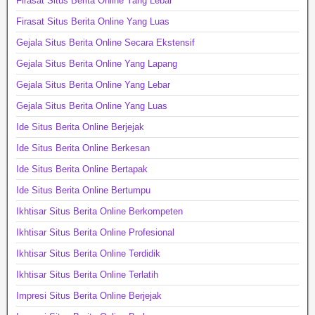
Firasat Situs Berita Online Yang Lebar
Firasat Situs Berita Online Yang Luas
Gejala Situs Berita Online Secara Ekstensif
Gejala Situs Berita Online Yang Lapang
Gejala Situs Berita Online Yang Lebar
Gejala Situs Berita Online Yang Luas
Ide Situs Berita Online Berjejak
Ide Situs Berita Online Berkesan
Ide Situs Berita Online Bertapak
Ide Situs Berita Online Bertumpu
Ikhtisar Situs Berita Online Berkompeten
Ikhtisar Situs Berita Online Profesional
Ikhtisar Situs Berita Online Terdidik
Ikhtisar Situs Berita Online Terlatih
Impresi Situs Berita Online Berjejak