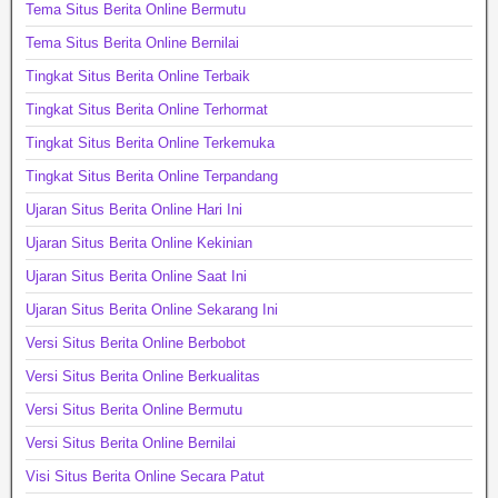
Tema Situs Berita Online Bermutu
Tema Situs Berita Online Bernilai
Tingkat Situs Berita Online Terbaik
Tingkat Situs Berita Online Terhormat
Tingkat Situs Berita Online Terkemuka
Tingkat Situs Berita Online Terpandang
Ujaran Situs Berita Online Hari Ini
Ujaran Situs Berita Online Kekinian
Ujaran Situs Berita Online Saat Ini
Ujaran Situs Berita Online Sekarang Ini
Versi Situs Berita Online Berbobot
Versi Situs Berita Online Berkualitas
Versi Situs Berita Online Bermutu
Versi Situs Berita Online Bernilai
Visi Situs Berita Online Secara Patut