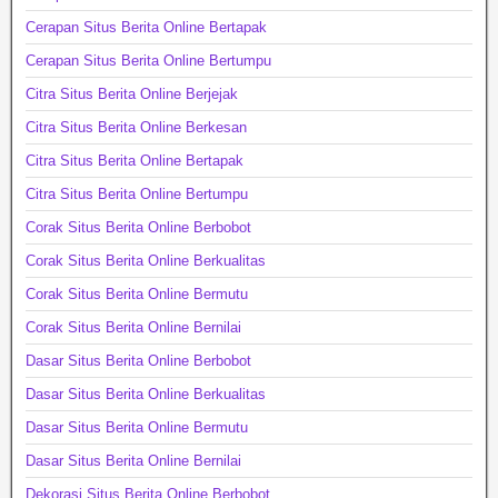
Cerapan Situs Berita Online Bertapak
Cerapan Situs Berita Online Bertumpu
Citra Situs Berita Online Berjejak
Citra Situs Berita Online Berkesan
Citra Situs Berita Online Bertapak
Citra Situs Berita Online Bertumpu
Corak Situs Berita Online Berbobot
Corak Situs Berita Online Berkualitas
Corak Situs Berita Online Bermutu
Corak Situs Berita Online Bernilai
Dasar Situs Berita Online Berbobot
Dasar Situs Berita Online Berkualitas
Dasar Situs Berita Online Bermutu
Dasar Situs Berita Online Bernilai
Dekorasi Situs Berita Online Berbobot