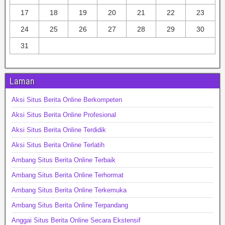
17
18
19
20
21
22
23
24
25
26
27
28
29
30
31
Laman
Aksi Situs Berita Online Berkompeten
Aksi Situs Berita Online Profesional
Aksi Situs Berita Online Terdidik
Aksi Situs Berita Online Terlatih
Ambang Situs Berita Online Terbaik
Ambang Situs Berita Online Terhormat
Ambang Situs Berita Online Terkemuka
Ambang Situs Berita Online Terpandang
Anggai Situs Berita Online Secara Ekstensif