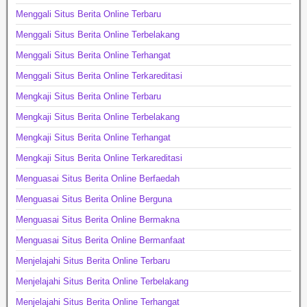
Menggali Situs Berita Online Terbaru
Menggali Situs Berita Online Terbelakang
Menggali Situs Berita Online Terhangat
Menggali Situs Berita Online Terkareditasi
Mengkaji Situs Berita Online Terbaru
Mengkaji Situs Berita Online Terbelakang
Mengkaji Situs Berita Online Terhangat
Mengkaji Situs Berita Online Terkareditasi
Menguasai Situs Berita Online Berfaedah
Menguasai Situs Berita Online Berguna
Menguasai Situs Berita Online Bermakna
Menguasai Situs Berita Online Bermanfaat
Menjelajahi Situs Berita Online Terbaru
Menjelajahi Situs Berita Online Terbelakang
Menjelajahi Situs Berita Online Terhangat