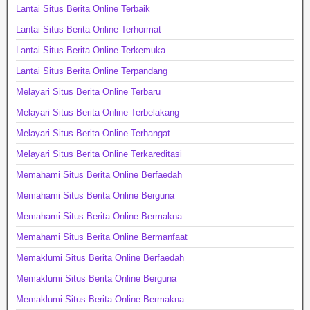
Lantai Situs Berita Online Terbaik
Lantai Situs Berita Online Terhormat
Lantai Situs Berita Online Terkemuka
Lantai Situs Berita Online Terpandang
Melayari Situs Berita Online Terbaru
Melayari Situs Berita Online Terbelakang
Melayari Situs Berita Online Terhangat
Melayari Situs Berita Online Terkareditasi
Memahami Situs Berita Online Berfaedah
Memahami Situs Berita Online Berguna
Memahami Situs Berita Online Bermakna
Memahami Situs Berita Online Bermanfaat
Memaklumi Situs Berita Online Berfaedah
Memaklumi Situs Berita Online Berguna
Memaklumi Situs Berita Online Bermakna