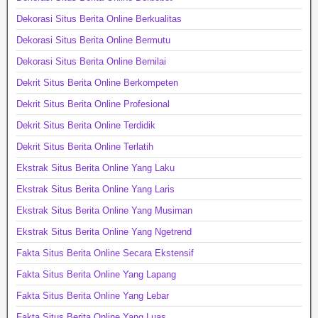
Dekorasi Situs Berita Online Berkualitas
Dekorasi Situs Berita Online Bermutu
Dekorasi Situs Berita Online Bernilai
Dekrit Situs Berita Online Berkompeten
Dekrit Situs Berita Online Profesional
Dekrit Situs Berita Online Terdidik
Dekrit Situs Berita Online Terlatih
Ekstrak Situs Berita Online Yang Laku
Ekstrak Situs Berita Online Yang Laris
Ekstrak Situs Berita Online Yang Musiman
Ekstrak Situs Berita Online Yang Ngetrend
Fakta Situs Berita Online Secara Ekstensif
Fakta Situs Berita Online Yang Lapang
Fakta Situs Berita Online Yang Lebar
Fakta Situs Berita Online Yang Luas