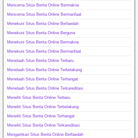
Mencerna Situs Berita Online Bermakna
Mencerna Situs Berita Online Bermanfaat
Menekuni Situs Berita Online Berfaedah
Menekuni Situs Berita Online Berguna
Menekuni Situs Berita Online Bermakna
Menekuni Situs Berita Online Bermanfaat
Menelaah Situs Berita Online Terbaru
Menelaah Situs Berita Online Terbelakang
Menelaah Situs Berita Online Terhangat
Menelaah Situs Berita Online Terkareditasi
Meneliti Situs Berita Online Terbaru
Meneliti Situs Berita Online Terbelakang
Meneliti Situs Berita Online Terhangat
Meneliti Situs Berita Online Terkareditasi
Mengartikan Situs Berita Online Berfaedah