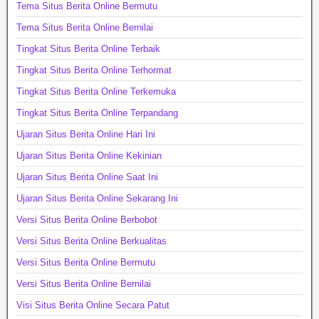
Tema Situs Berita Online Bermutu
Tema Situs Berita Online Bernilai
Tingkat Situs Berita Online Terbaik
Tingkat Situs Berita Online Terhormat
Tingkat Situs Berita Online Terkemuka
Tingkat Situs Berita Online Terpandang
Ujaran Situs Berita Online Hari Ini
Ujaran Situs Berita Online Kekinian
Ujaran Situs Berita Online Saat Ini
Ujaran Situs Berita Online Sekarang Ini
Versi Situs Berita Online Berbobot
Versi Situs Berita Online Berkualitas
Versi Situs Berita Online Bermutu
Versi Situs Berita Online Bernilai
Visi Situs Berita Online Secara Patut