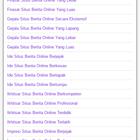
Firasat Situs Berita Online Yang Lebar
Firasat Situs Berita Online Yang Luas
Gejala Situs Berita Online Secara Ekstensif
Gejala Situs Berita Online Yang Lapang
Gejala Situs Berita Online Yang Lebar
Gejala Situs Berita Online Yang Luas
Ide Situs Berita Online Berjejak
Ide Situs Berita Online Berkesan
Ide Situs Berita Online Bertapak
Ide Situs Berita Online Bertumpu
Ikhtisar Situs Berita Online Berkompeten
Ikhtisar Situs Berita Online Profesional
Ikhtisar Situs Berita Online Terdidik
Ikhtisar Situs Berita Online Terlatih
Impresi Situs Berita Online Berjejak