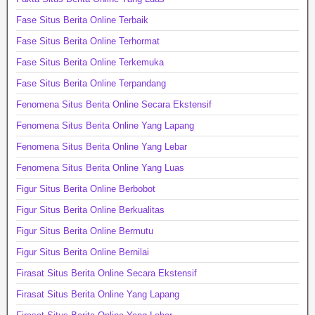
Fase Situs Berita Online Terbaik
Fase Situs Berita Online Terhormat
Fase Situs Berita Online Terkemuka
Fase Situs Berita Online Terpandang
Fenomena Situs Berita Online Secara Ekstensif
Fenomena Situs Berita Online Yang Lapang
Fenomena Situs Berita Online Yang Lebar
Fenomena Situs Berita Online Yang Luas
Figur Situs Berita Online Berbobot
Figur Situs Berita Online Berkualitas
Figur Situs Berita Online Bermutu
Figur Situs Berita Online Bernilai
Firasat Situs Berita Online Secara Ekstensif
Firasat Situs Berita Online Yang Lapang