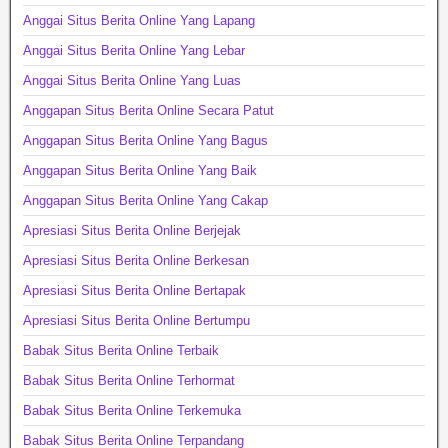
Anggai Situs Berita Online Yang Lapang
Anggai Situs Berita Online Yang Lebar
Anggai Situs Berita Online Yang Luas
Anggapan Situs Berita Online Secara Patut
Anggapan Situs Berita Online Yang Bagus
Anggapan Situs Berita Online Yang Baik
Anggapan Situs Berita Online Yang Cakap
Apresiasi Situs Berita Online Berjejak
Apresiasi Situs Berita Online Berkesan
Apresiasi Situs Berita Online Bertapak
Apresiasi Situs Berita Online Bertumpu
Babak Situs Berita Online Terbaik
Babak Situs Berita Online Terhormat
Babak Situs Berita Online Terkemuka
Babak Situs Berita Online Terpandang