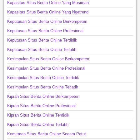
Kapasitas Situs Berita Online Yang Musiman
Kapasitas Situs Berita Online Yang Ngetrend
Keputusan Situs Berita Online Berkompeten
Keputusan Situs Berita Online Profesional
Keputusan Situs Berita Online Terdidik
Keputusan Situs Berita Online Terlatih
Kesimpulan Situs Berita Online Berkompeten
Kesimpulan Situs Berita Online Profesional
Kesimpulan Situs Berita Online Terdidik
Kesimpulan Situs Berita Online Terlatih
Kiprah Situs Berita Online Berkompeten
Kiprah Situs Berita Online Profesional
Kiprah Situs Berita Online Terdidik
Kiprah Situs Berita Online Terlatih
Komitmen Situs Berita Online Secara Patut