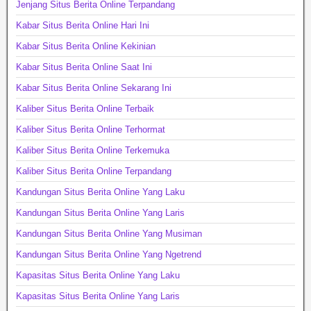
Jenjang Situs Berita Online Terpandang
Kabar Situs Berita Online Hari Ini
Kabar Situs Berita Online Kekinian
Kabar Situs Berita Online Saat Ini
Kabar Situs Berita Online Sekarang Ini
Kaliber Situs Berita Online Terbaik
Kaliber Situs Berita Online Terhormat
Kaliber Situs Berita Online Terkemuka
Kaliber Situs Berita Online Terpandang
Kandungan Situs Berita Online Yang Laku
Kandungan Situs Berita Online Yang Laris
Kandungan Situs Berita Online Yang Musiman
Kandungan Situs Berita Online Yang Ngetrend
Kapasitas Situs Berita Online Yang Laku
Kapasitas Situs Berita Online Yang Laris