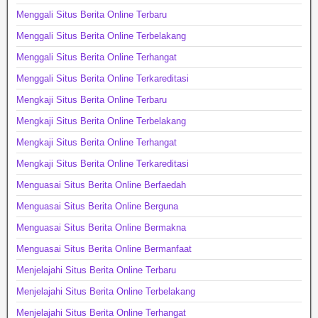
Menggali Situs Berita Online Terbaru
Menggali Situs Berita Online Terbelakang
Menggali Situs Berita Online Terhangat
Menggali Situs Berita Online Terkareditasi
Mengkaji Situs Berita Online Terbaru
Mengkaji Situs Berita Online Terbelakang
Mengkaji Situs Berita Online Terhangat
Mengkaji Situs Berita Online Terkareditasi
Menguasai Situs Berita Online Berfaedah
Menguasai Situs Berita Online Berguna
Menguasai Situs Berita Online Bermakna
Menguasai Situs Berita Online Bermanfaat
Menjelajahi Situs Berita Online Terbaru
Menjelajahi Situs Berita Online Terbelakang
Menjelajahi Situs Berita Online Terhangat