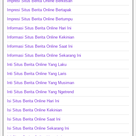
Impresi Situs Berita Online Berkesan
Impresi Situs Berita Online Bertapak
Impresi Situs Berita Online Bertumpu
Informasi Situs Berita Online Hari Ini
Informasi Situs Berita Online Kekinian
Informasi Situs Berita Online Saat Ini
Informasi Situs Berita Online Sekarang Ini
Inti Situs Berita Online Yang Laku
Inti Situs Berita Online Yang Laris
Inti Situs Berita Online Yang Musiman
Inti Situs Berita Online Yang Ngetrend
Isi Situs Berita Online Hari Ini
Isi Situs Berita Online Kekinian
Isi Situs Berita Online Saat Ini
Isi Situs Berita Online Sekarang Ini