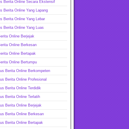
us Berita Online Secara Ekstensif
us Berita Online Yang Lapang
us Berita Online Yang Lebar
us Berita Online Yang Luas
erita Online Berjejak
Berita Online Berkesan
Berita Online Bertapak
Berita Online Bertumpu
itus Berita Online Berkompeten
tus Berita Online Profesional
tus Berita Online Terdidik
tus Berita Online Terlatih
us Berita Online Berjejak
tus Berita Online Berkesan
tus Berita Online Bertapak