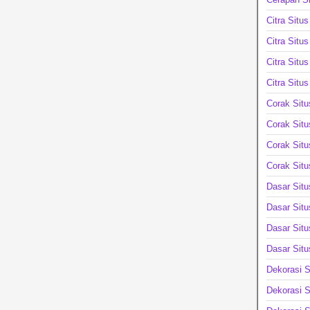
Citra Situs
Citra Situ
Citra Situs
Citra Situ
Corak Situ
Corak Situ
Corak Situ
Corak Situs
Dasar Situ
Dasar Situ
Dasar Situ
Dasar Situs
Dekorasi S
Dekorasi S