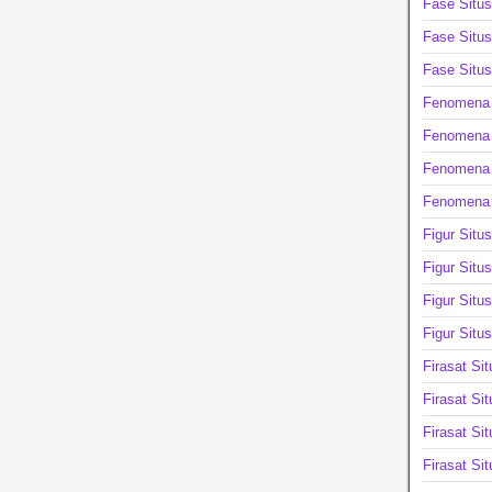
Fase Situs
Fase Situs
Fase Situs
Fenomena S
Fenomena S
Fenomena S
Fenomena S
Figur Situ
Figur Situs
Figur Situ
Figur Situs
Firasat Si
Firasat Si
Firasat Si
Firasat Si