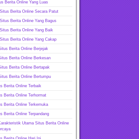
us Berita Online Yang Luas
itus Berita Online Secara Patut
itus Berita Online Yang Bagus
itus Berita Online Yang Baik
itus Berita Online Yang Cakap
itus Berita Online Berjejak
Situs Berita Online Berkesan
Situs Berita Online Bertapak
Situs Berita Online Bertumpu
s Berita Online Terbaik
s Berita Online Terhormat
s Berita Online Terkemuka
s Berita Online Terpandang
Karakteristik Utama Situs Berita Online
ercaya
s Berita Online Hari Ini