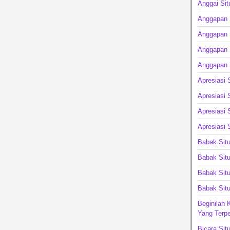
Anggai Sit
Anggapan S
Anggapan S
Anggapan S
Anggapan S
Apresiasi S
Apresiasi 
Apresiasi 
Apresiasi 
Babak Situ
Babak Situ
Babak Situ
Babak Situ
Beginilah 
Yang Terp
Bicara Situ