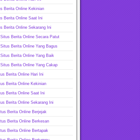
us Berita Online Kekinian
s Berita Online Saat Ini
us Berita Online Sekarang Ini
Situs Berita Online Secara Patut
Situs Berita Online Yang Bagus
Situs Berita Online Yang Baik
Situs Berita Online Yang Cakap
us Berita Online Hari Ini
tus Berita Online Kekinian
us Berita Online Saat Ini
tus Berita Online Sekarang Ini
tus Berita Online Berjejak
tus Berita Online Berkesan
tus Berita Online Bertapak
tus Berita Online Bertumpu