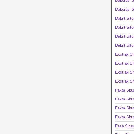
Dekorasi S
Dekorasi Si
Dekrit Sit
Dekrit Situ
Dekrit Situ
Dekrit Situ
Ekstrak Si
Ekstrak Si
Ekstrak Si
Ekstrak Si
Fakta Situ
Fakta Situ
Fakta Situ
Fakta Situ
Fase Situs