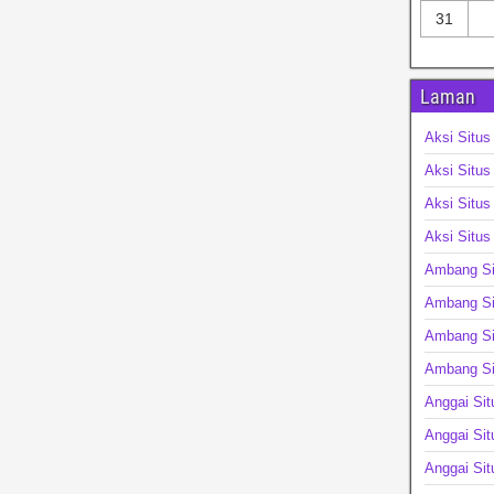
31
Laman
Aksi Situs
Aksi Situs
Aksi Situs 
Aksi Situs 
Ambang Sit
Ambang Sit
Ambang Si
Ambang Sit
Anggai Sit
Anggai Sit
Anggai Sit