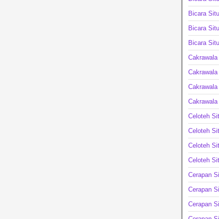
Bicara Sit
Bicara Situ
Bicara Sit
Cakrawala 
Cakrawala 
Cakrawala 
Cakrawala 
Celoteh Sit
Celoteh Si
Celoteh Sit
Celoteh Si
Cerapan Si
Cerapan Si
Cerapan Si
Cerapan Si