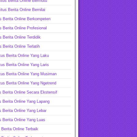
itus Berita Online Bermutu
tus Berita Online Bernilai
us Berita Online Berkompeten
s Berita Online Profesional
s Berita Online Terdidik
s Berita Online Terlatih
tus Berita Online Yang Laku
tus Berita Online Yang Laris
tus Berita Online Yang Musiman
tus Berita Online Yang Ngetrend
s Berita Online Secara Ekstensif
s Berita Online Yang Lapang
s Berita Online Yang Lebar
s Berita Online Yang Luas
 Berita Online Terbaik