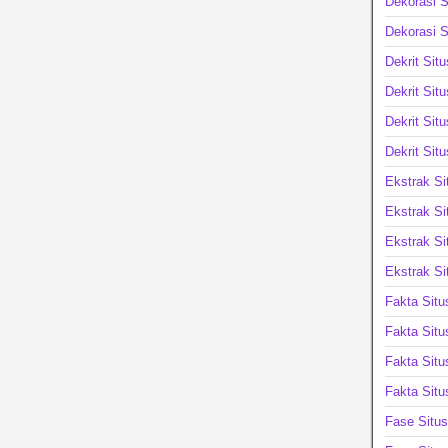
Dekorasi S
Dekorasi Si
Dekrit Sit
Dekrit Situ
Dekrit Situ
Dekrit Situ
Ekstrak Si
Ekstrak Si
Ekstrak Si
Ekstrak Si
Fakta Situ
Fakta Situ
Fakta Situ
Fakta Situ
Fase Situs