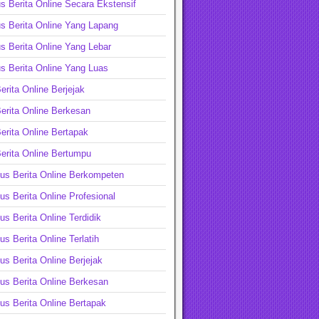
us Berita Online Secara Ekstensif
us Berita Online Yang Lapang
us Berita Online Yang Lebar
us Berita Online Yang Luas
erita Online Berjejak
Berita Online Berkesan
Berita Online Bertapak
Berita Online Bertumpu
itus Berita Online Berkompeten
tus Berita Online Profesional
tus Berita Online Terdidik
tus Berita Online Terlatih
us Berita Online Berjejak
tus Berita Online Berkesan
tus Berita Online Bertapak