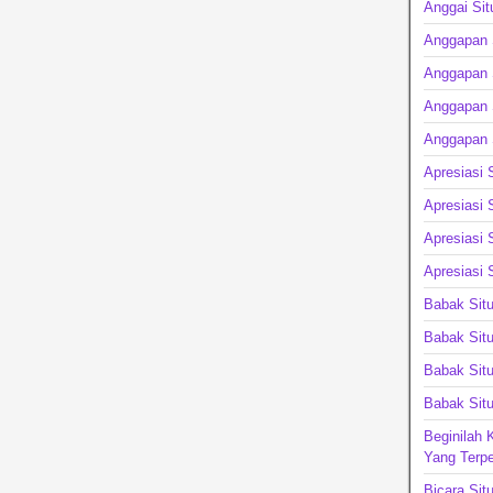
Anggai Sit
Anggapan S
Anggapan S
Anggapan S
Anggapan S
Apresiasi S
Apresiasi 
Apresiasi 
Apresiasi 
Babak Situ
Babak Situ
Babak Situ
Babak Situ
Beginilah 
Yang Terp
Bicara Situ