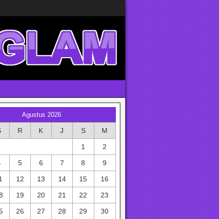
Agustus 2026
S
R
K
J
S
M
1
2
4
5
6
7
8
9
1
12
13
14
15
16
8
19
20
21
22
23
5
26
27
28
29
30