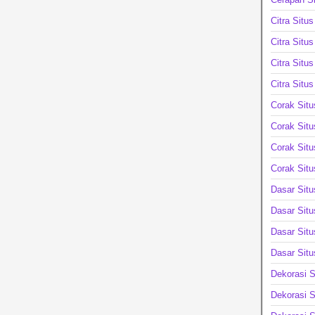
Citra Situs
Citra Situ
Citra Situs
Citra Situ
Corak Situ
Corak Situ
Corak Situ
Corak Situs
Dasar Situ
Dasar Situ
Dasar Situ
Dasar Situs
Dekorasi S
Dekorasi S