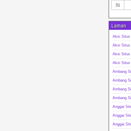
31
Laman
Aksi Situs
Aksi Situs
Aksi Situs 
Aksi Situs 
Ambang Sit
Ambang Sit
Ambang Si
Ambang Sit
Anggai Sit
Anggai Sit
Anggai Sit