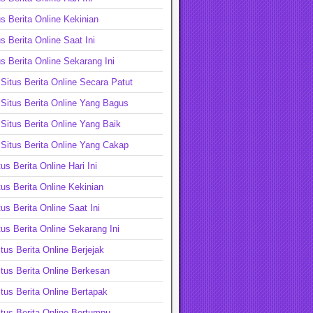
us Berita Online Kekinian
s Berita Online Saat Ini
us Berita Online Sekarang Ini
Situs Berita Online Secara Patut
Situs Berita Online Yang Bagus
Situs Berita Online Yang Baik
Situs Berita Online Yang Cakap
us Berita Online Hari Ini
tus Berita Online Kekinian
us Berita Online Saat Ini
tus Berita Online Sekarang Ini
tus Berita Online Berjejak
tus Berita Online Berkesan
tus Berita Online Bertapak
tus Berita Online Bertumpu