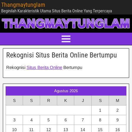
Thangmaytunglam
Beginilah Karakteristik Utama Situs Berita Online Yang Terpercaya
Rekognisi Situs Berita Online Bertumpu
Rekognisi
Situs Berita Online
Bertumpu
Agustus 2026
S
S
R
K
J
S
M
1
2
3
4
5
6
7
8
9
10
11
12
13
14
15
16