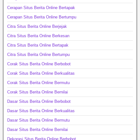
Cerapan Situs Berita Online Bertapak
Cerapan Situs Berita Online Bertumpu
Citra Situs Berita Online Berjejak
Citra Situs Berita Online Berkesan
Citra Situs Berita Online Bertapak
Citra Situs Berita Online Bertumpu
Corak Situs Berita Online Berbobot
Corak Situs Berita Online Berkualitas
Corak Situs Berita Online Bermutu
Corak Situs Berita Online Bernilai
Dasar Situs Berita Online Berbobot
Dasar Situs Berita Online Berkualitas
Dasar Situs Berita Online Bermutu
Dasar Situs Berita Online Bernilai
Dekorasi Situs Berita Online Berbobot