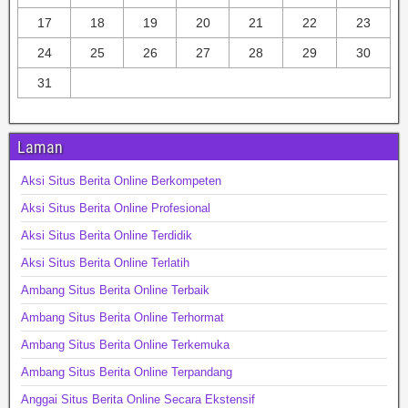
17
18
19
20
21
22
23
24
25
26
27
28
29
30
31
Laman
Aksi Situs Berita Online Berkompeten
Aksi Situs Berita Online Profesional
Aksi Situs Berita Online Terdidik
Aksi Situs Berita Online Terlatih
Ambang Situs Berita Online Terbaik
Ambang Situs Berita Online Terhormat
Ambang Situs Berita Online Terkemuka
Ambang Situs Berita Online Terpandang
Anggai Situs Berita Online Secara Ekstensif