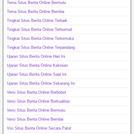
Tema Situs Berita Online Bermutu
Tema Situs Berita Online Bernilai
Tingkat Situs Berita Online Terbaik
Tingkat Situs Berita Online Terhormat
Tingkat Situs Berita Online Terkemuka
Tingkat Situs Berita Online Terpandang
Ujaran Situs Berita Online Hari Ini
Ujaran Situs Berita Online Kekinian
Ujaran Situs Berita Online Saat Ini
Ujaran Situs Berita Online Sekarang Ini
Versi Situs Berita Online Berbobot
Versi Situs Berita Online Berkualitas
Versi Situs Berita Online Bermutu
Versi Situs Berita Online Bernilai
Visi Situs Berita Online Secara Patut