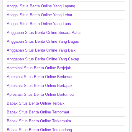
Anggai Situs Berita Online Yang Lapang
Anggai Situs Berita Online Yang Lebar
Anggai Situs Berita Online Yang Luas
Anggapan Situs Berita Online Secara Patut
Anggapan Situs Berita Online Yang Bagus
Anggapan Situs Berita Online Yang Baik
Anggapan Situs Berita Online Yang Cakap
Apresiasi Situs Berita Online Berjejak
Apresiasi Situs Berita Online Berkesan
Apresiasi Situs Berita Online Bertapak
Apresiasi Situs Berita Online Bertumpu
Babak Situs Berita Online Terbaik
Babak Situs Berita Online Terhormat
Babak Situs Berita Online Terkemuka
Babak Situs Berita Online Terpandang