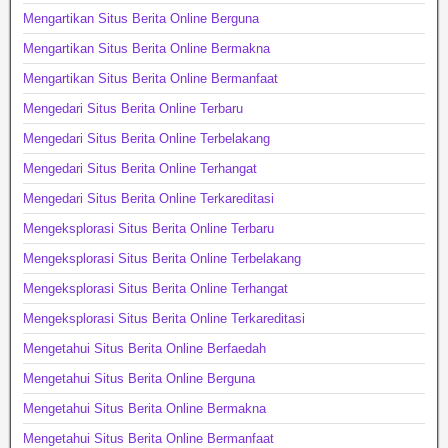
Mengartikan Situs Berita Online Berguna
Mengartikan Situs Berita Online Bermakna
Mengartikan Situs Berita Online Bermanfaat
Mengedari Situs Berita Online Terbaru
Mengedari Situs Berita Online Terbelakang
Mengedari Situs Berita Online Terhangat
Mengedari Situs Berita Online Terkareditasi
Mengeksplorasi Situs Berita Online Terbaru
Mengeksplorasi Situs Berita Online Terbelakang
Mengeksplorasi Situs Berita Online Terhangat
Mengeksplorasi Situs Berita Online Terkareditasi
Mengetahui Situs Berita Online Berfaedah
Mengetahui Situs Berita Online Berguna
Mengetahui Situs Berita Online Bermakna
Mengetahui Situs Berita Online Bermanfaat