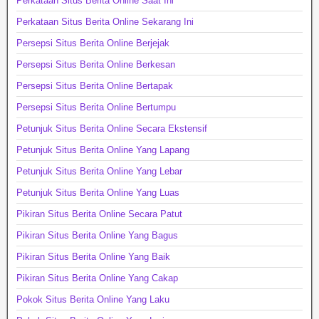
Perkataan Situs Berita Online Saat Ini
Perkataan Situs Berita Online Sekarang Ini
Persepsi Situs Berita Online Berjejak
Persepsi Situs Berita Online Berkesan
Persepsi Situs Berita Online Bertapak
Persepsi Situs Berita Online Bertumpu
Petunjuk Situs Berita Online Secara Ekstensif
Petunjuk Situs Berita Online Yang Lapang
Petunjuk Situs Berita Online Yang Lebar
Petunjuk Situs Berita Online Yang Luas
Pikiran Situs Berita Online Secara Patut
Pikiran Situs Berita Online Yang Bagus
Pikiran Situs Berita Online Yang Baik
Pikiran Situs Berita Online Yang Cakap
Pokok Situs Berita Online Yang Laku