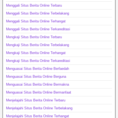
Menggali Situs Berita Online Terbaru
Menggali Situs Berita Online Terbelakang
Menggali Situs Berita Online Terhangat
Menggali Situs Berita Online Terkareditasi
Mengkaji Situs Berita Online Terbaru
Mengkaji Situs Berita Online Terbelakang
Mengkaji Situs Berita Online Terhangat
Mengkaji Situs Berita Online Terkareditasi
Menguasai Situs Berita Online Berfaedah
Menguasai Situs Berita Online Berguna
Menguasai Situs Berita Online Bermakna
Menguasai Situs Berita Online Bermanfaat
Menjelajahi Situs Berita Online Terbaru
Menjelajahi Situs Berita Online Terbelakang
Menjelajahi Situs Berita Online Terhangat