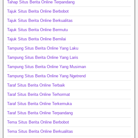
Tahap Situs Berita Online Terpandang
Tajuk Situs Berita Online Berbobot
Tajuk Situs Berita Online Berkualitas
Tajuk Situs Berita Online Bermutu
Tajuk Situs Berita Online Bernilai
Tampung Situs Berita Online Yang Laku
Tampung Situs Berita Online Yang Laris
Tampung Situs Berita Online Yang Musiman
Tampung Situs Berita Online Yang Ngetrend
Taraf Situs Berita Online Terbaik
Taraf Situs Berita Online Terhormat
Taraf Situs Berita Online Terkemuka
Taraf Situs Berita Online Terpandang
Tema Situs Berita Online Berbobot
Tema Situs Berita Online Berkualitas