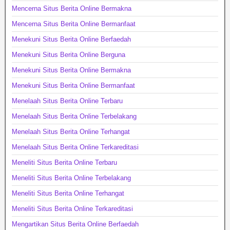
Mencerna Situs Berita Online Bermakna
Mencerna Situs Berita Online Bermanfaat
Menekuni Situs Berita Online Berfaedah
Menekuni Situs Berita Online Berguna
Menekuni Situs Berita Online Bermakna
Menekuni Situs Berita Online Bermanfaat
Menelaah Situs Berita Online Terbaru
Menelaah Situs Berita Online Terbelakang
Menelaah Situs Berita Online Terhangat
Menelaah Situs Berita Online Terkareditasi
Meneliti Situs Berita Online Terbaru
Meneliti Situs Berita Online Terbelakang
Meneliti Situs Berita Online Terhangat
Meneliti Situs Berita Online Terkareditasi
Mengartikan Situs Berita Online Berfaedah