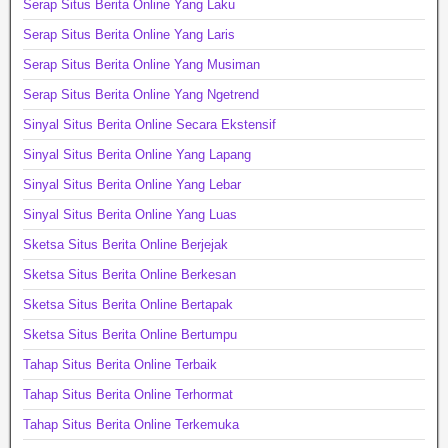
Serap Situs Berita Online Yang Laku
Serap Situs Berita Online Yang Laris
Serap Situs Berita Online Yang Musiman
Serap Situs Berita Online Yang Ngetrend
Sinyal Situs Berita Online Secara Ekstensif
Sinyal Situs Berita Online Yang Lapang
Sinyal Situs Berita Online Yang Lebar
Sinyal Situs Berita Online Yang Luas
Sketsa Situs Berita Online Berjejak
Sketsa Situs Berita Online Berkesan
Sketsa Situs Berita Online Bertapak
Sketsa Situs Berita Online Bertumpu
Tahap Situs Berita Online Terbaik
Tahap Situs Berita Online Terhormat
Tahap Situs Berita Online Terkemuka