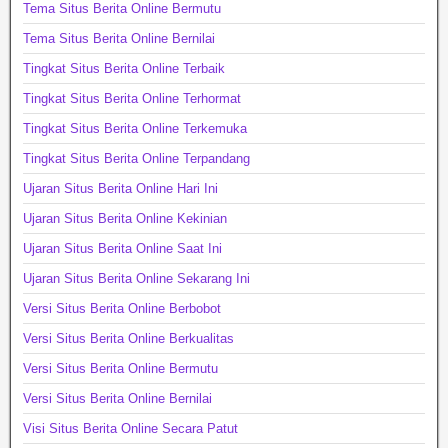
Tema Situs Berita Online Bermutu
Tema Situs Berita Online Bernilai
Tingkat Situs Berita Online Terbaik
Tingkat Situs Berita Online Terhormat
Tingkat Situs Berita Online Terkemuka
Tingkat Situs Berita Online Terpandang
Ujaran Situs Berita Online Hari Ini
Ujaran Situs Berita Online Kekinian
Ujaran Situs Berita Online Saat Ini
Ujaran Situs Berita Online Sekarang Ini
Versi Situs Berita Online Berbobot
Versi Situs Berita Online Berkualitas
Versi Situs Berita Online Bermutu
Versi Situs Berita Online Bernilai
Visi Situs Berita Online Secara Patut