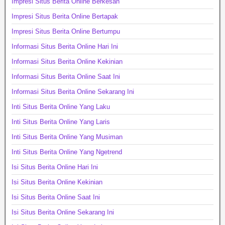
Impresi Situs Berita Online Berkesan
Impresi Situs Berita Online Bertapak
Impresi Situs Berita Online Bertumpu
Informasi Situs Berita Online Hari Ini
Informasi Situs Berita Online Kekinian
Informasi Situs Berita Online Saat Ini
Informasi Situs Berita Online Sekarang Ini
Inti Situs Berita Online Yang Laku
Inti Situs Berita Online Yang Laris
Inti Situs Berita Online Yang Musiman
Inti Situs Berita Online Yang Ngetrend
Isi Situs Berita Online Hari Ini
Isi Situs Berita Online Kekinian
Isi Situs Berita Online Saat Ini
Isi Situs Berita Online Sekarang Ini