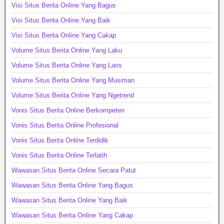
Visi Situs Berita Online Yang Bagus
Visi Situs Berita Online Yang Baik
Visi Situs Berita Online Yang Cakap
Volume Situs Berita Online Yang Laku
Volume Situs Berita Online Yang Laris
Volume Situs Berita Online Yang Musiman
Volume Situs Berita Online Yang Ngetrend
Vonis Situs Berita Online Berkompeten
Vonis Situs Berita Online Profesional
Vonis Situs Berita Online Terdidik
Vonis Situs Berita Online Terlatih
Wawasan Situs Berita Online Secara Patut
Wawasan Situs Berita Online Yang Bagus
Wawasan Situs Berita Online Yang Baik
Wawasan Situs Berita Online Yang Cakap