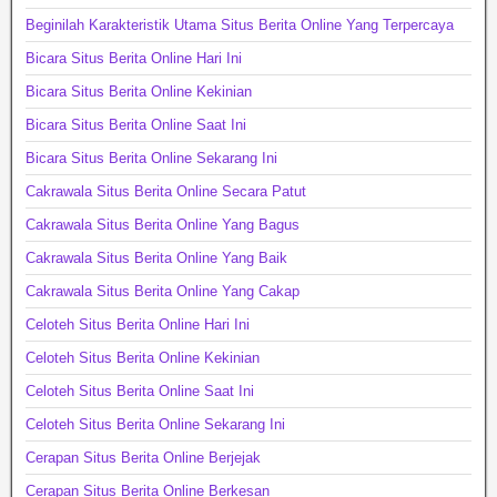
Beginilah Karakteristik Utama Situs Berita Online Yang Terpercaya
Bicara Situs Berita Online Hari Ini
Bicara Situs Berita Online Kekinian
Bicara Situs Berita Online Saat Ini
Bicara Situs Berita Online Sekarang Ini
Cakrawala Situs Berita Online Secara Patut
Cakrawala Situs Berita Online Yang Bagus
Cakrawala Situs Berita Online Yang Baik
Cakrawala Situs Berita Online Yang Cakap
Celoteh Situs Berita Online Hari Ini
Celoteh Situs Berita Online Kekinian
Celoteh Situs Berita Online Saat Ini
Celoteh Situs Berita Online Sekarang Ini
Cerapan Situs Berita Online Berjejak
Cerapan Situs Berita Online Berkesan