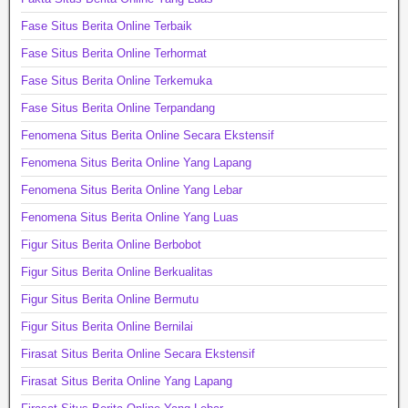
Fase Situs Berita Online Terbaik
Fase Situs Berita Online Terhormat
Fase Situs Berita Online Terkemuka
Fase Situs Berita Online Terpandang
Fenomena Situs Berita Online Secara Ekstensif
Fenomena Situs Berita Online Yang Lapang
Fenomena Situs Berita Online Yang Lebar
Fenomena Situs Berita Online Yang Luas
Figur Situs Berita Online Berbobot
Figur Situs Berita Online Berkualitas
Figur Situs Berita Online Bermutu
Figur Situs Berita Online Bernilai
Firasat Situs Berita Online Secara Ekstensif
Firasat Situs Berita Online Yang Lapang