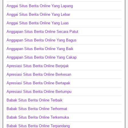
Anggai Situs Berita Online Yang Lapang
Anggai Situs Berita Online Yang Lebar
Anggai Situs Berita Online Yang Luas
Anggapan Situs Berita Online Secara Patut
Anggapan Situs Berita Online Yang Bagus
Anggapan Situs Berita Online Yang Baik
Anggapan Situs Berita Online Yang Cakap
Apresiasi Situs Berita Online Berjejak
Apresiasi Situs Berita Online Berkesan
Apresiasi Situs Berita Online Bertapak
Apresiasi Situs Berita Online Bertumpu
Babak Situs Berita Online Terbaik
Babak Situs Berita Online Terhormat
Babak Situs Berita Online Terkemuka
Babak Situs Berita Online Terpandang