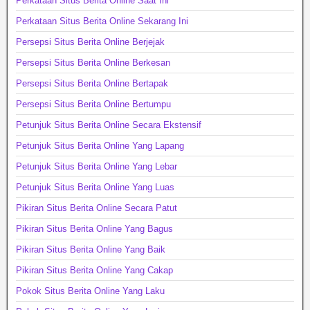
Perkataan Situs Berita Online Saat Ini
Perkataan Situs Berita Online Sekarang Ini
Persepsi Situs Berita Online Berjejak
Persepsi Situs Berita Online Berkesan
Persepsi Situs Berita Online Bertapak
Persepsi Situs Berita Online Bertumpu
Petunjuk Situs Berita Online Secara Ekstensif
Petunjuk Situs Berita Online Yang Lapang
Petunjuk Situs Berita Online Yang Lebar
Petunjuk Situs Berita Online Yang Luas
Pikiran Situs Berita Online Secara Patut
Pikiran Situs Berita Online Yang Bagus
Pikiran Situs Berita Online Yang Baik
Pikiran Situs Berita Online Yang Cakap
Pokok Situs Berita Online Yang Laku