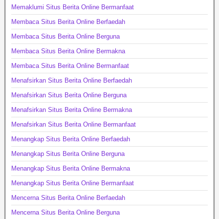
Memaklumi Situs Berita Online Bermanfaat
Membaca Situs Berita Online Berfaedah
Membaca Situs Berita Online Berguna
Membaca Situs Berita Online Bermakna
Membaca Situs Berita Online Bermanfaat
Menafsirkan Situs Berita Online Berfaedah
Menafsirkan Situs Berita Online Berguna
Menafsirkan Situs Berita Online Bermakna
Menafsirkan Situs Berita Online Bermanfaat
Menangkap Situs Berita Online Berfaedah
Menangkap Situs Berita Online Berguna
Menangkap Situs Berita Online Bermakna
Menangkap Situs Berita Online Bermanfaat
Mencerna Situs Berita Online Berfaedah
Mencerna Situs Berita Online Berguna