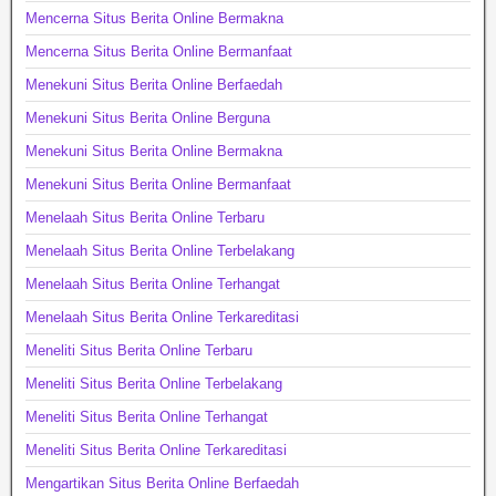
Mencerna Situs Berita Online Bermakna
Mencerna Situs Berita Online Bermanfaat
Menekuni Situs Berita Online Berfaedah
Menekuni Situs Berita Online Berguna
Menekuni Situs Berita Online Bermakna
Menekuni Situs Berita Online Bermanfaat
Menelaah Situs Berita Online Terbaru
Menelaah Situs Berita Online Terbelakang
Menelaah Situs Berita Online Terhangat
Menelaah Situs Berita Online Terkareditasi
Meneliti Situs Berita Online Terbaru
Meneliti Situs Berita Online Terbelakang
Meneliti Situs Berita Online Terhangat
Meneliti Situs Berita Online Terkareditasi
Mengartikan Situs Berita Online Berfaedah