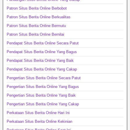
Patron Situs Berita Online Berbobot
Patron Situs Berita Online Berkualitas
Patron Situs Berita Online Bermutu
Patron Situs Berita Online Bernilai
Pendapat Situs Berita Online Secara Patut
Pendapat Situs Berita Online Yang Bagus
Pendapat Situs Berita Online Yang Baik
Pendapat Situs Berita Online Yang Cakap
Pengertian Situs Berita Online Secara Patut
Pengertian Situs Berita Online Yang Bagus
Pengertian Situs Berita Online Yang Baik
Pengertian Situs Berita Online Yang Cakap
Perkataan Situs Berita Online Hari Ini
Perkataan Situs Berita Online Kekinian