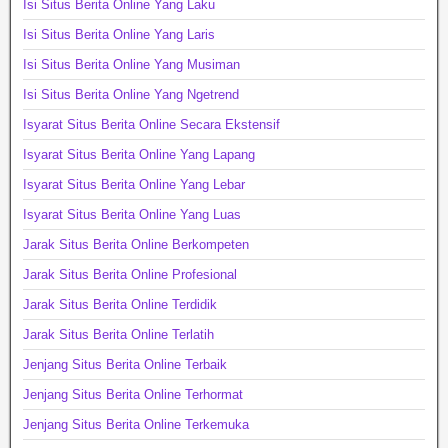
Isi Situs Berita Online Yang Laku
Isi Situs Berita Online Yang Laris
Isi Situs Berita Online Yang Musiman
Isi Situs Berita Online Yang Ngetrend
Isyarat Situs Berita Online Secara Ekstensif
Isyarat Situs Berita Online Yang Lapang
Isyarat Situs Berita Online Yang Lebar
Isyarat Situs Berita Online Yang Luas
Jarak Situs Berita Online Berkompeten
Jarak Situs Berita Online Profesional
Jarak Situs Berita Online Terdidik
Jarak Situs Berita Online Terlatih
Jenjang Situs Berita Online Terbaik
Jenjang Situs Berita Online Terhormat
Jenjang Situs Berita Online Terkemuka