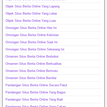
Objek Situs Berita Online Yang Lapang
Objek Situs Berita Online Yang Lebar
Objek Situs Berita Online Yang Luas
Omongan Situs Berita Online Hari Ini
Omongan Situs Berita Online Kekinian
Omongan Situs Berita Online Saat Ini
Omongan Situs Berita Online Sekarang Ini
Ornamen Situs Berita Online Berbobot
Ornamen Situs Berita Online Berkualitas
Ornamen Situs Berita Online Bermutu
Ornamen Situs Berita Online Bernilai
Pandangan Situs Berita Online Secara Patut
Pandangan Situs Berita Online Yang Bagus
Pandangan Situs Berita Online Yang Baik
Pandangan Situs Berita Online Yang Cakap