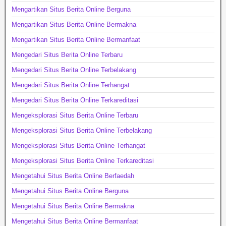
Mengartikan Situs Berita Online Berguna
Mengartikan Situs Berita Online Bermakna
Mengartikan Situs Berita Online Bermanfaat
Mengedari Situs Berita Online Terbaru
Mengedari Situs Berita Online Terbelakang
Mengedari Situs Berita Online Terhangat
Mengedari Situs Berita Online Terkareditasi
Mengeksplorasi Situs Berita Online Terbaru
Mengeksplorasi Situs Berita Online Terbelakang
Mengeksplorasi Situs Berita Online Terhangat
Mengeksplorasi Situs Berita Online Terkareditasi
Mengetahui Situs Berita Online Berfaedah
Mengetahui Situs Berita Online Berguna
Mengetahui Situs Berita Online Bermakna
Mengetahui Situs Berita Online Bermanfaat