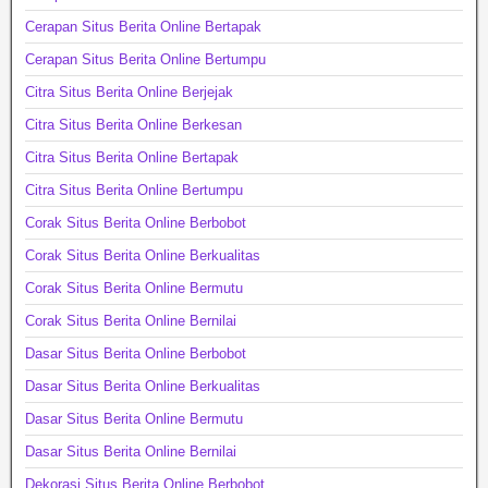
Cerapan Situs Berita Online Bertapak
Cerapan Situs Berita Online Bertumpu
Citra Situs Berita Online Berjejak
Citra Situs Berita Online Berkesan
Citra Situs Berita Online Bertapak
Citra Situs Berita Online Bertumpu
Corak Situs Berita Online Berbobot
Corak Situs Berita Online Berkualitas
Corak Situs Berita Online Bermutu
Corak Situs Berita Online Bernilai
Dasar Situs Berita Online Berbobot
Dasar Situs Berita Online Berkualitas
Dasar Situs Berita Online Bermutu
Dasar Situs Berita Online Bernilai
Dekorasi Situs Berita Online Berbobot