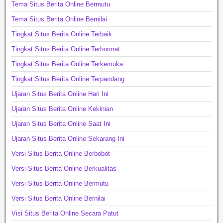
Tema Situs Berita Online Bermutu
Tema Situs Berita Online Bernilai
Tingkat Situs Berita Online Terbaik
Tingkat Situs Berita Online Terhormat
Tingkat Situs Berita Online Terkemuka
Tingkat Situs Berita Online Terpandang
Ujaran Situs Berita Online Hari Ini
Ujaran Situs Berita Online Kekinian
Ujaran Situs Berita Online Saat Ini
Ujaran Situs Berita Online Sekarang Ini
Versi Situs Berita Online Berbobot
Versi Situs Berita Online Berkualitas
Versi Situs Berita Online Bermutu
Versi Situs Berita Online Bernilai
Visi Situs Berita Online Secara Patut