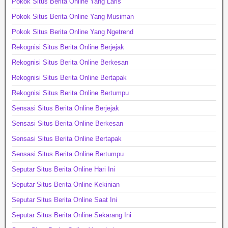
Pokok Situs Berita Online Yang Laris
Pokok Situs Berita Online Yang Musiman
Pokok Situs Berita Online Yang Ngetrend
Rekognisi Situs Berita Online Berjejak
Rekognisi Situs Berita Online Berkesan
Rekognisi Situs Berita Online Bertapak
Rekognisi Situs Berita Online Bertumpu
Sensasi Situs Berita Online Berjejak
Sensasi Situs Berita Online Berkesan
Sensasi Situs Berita Online Bertapak
Sensasi Situs Berita Online Bertumpu
Seputar Situs Berita Online Hari Ini
Seputar Situs Berita Online Kekinian
Seputar Situs Berita Online Saat Ini
Seputar Situs Berita Online Sekarang Ini