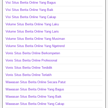
Visi Situs Berita Online Yang Bagus
Visi Situs Berita Online Yang Baik
Visi Situs Berita Online Yang Cakap
Volume Situs Berita Online Yang Laku
Volume Situs Berita Online Yang Laris
Volume Situs Berita Online Yang Musiman
Volume Situs Berita Online Yang Ngetrend
Vonis Situs Berita Online Berkompeten
Vonis Situs Berita Online Profesional
Vonis Situs Berita Online Terdidik
Vonis Situs Berita Online Terlatih
Wawasan Situs Berita Online Secara Patut
Wawasan Situs Berita Online Yang Bagus
Wawasan Situs Berita Online Yang Baik
Wawasan Situs Berita Online Yang Cakap