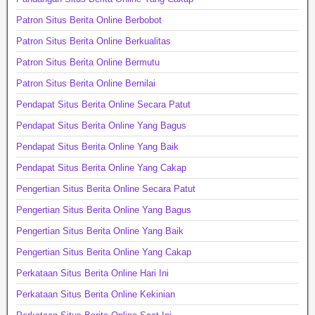
Patron Situs Berita Online Berbobot
Patron Situs Berita Online Berkualitas
Patron Situs Berita Online Bermutu
Patron Situs Berita Online Bernilai
Pendapat Situs Berita Online Secara Patut
Pendapat Situs Berita Online Yang Bagus
Pendapat Situs Berita Online Yang Baik
Pendapat Situs Berita Online Yang Cakap
Pengertian Situs Berita Online Secara Patut
Pengertian Situs Berita Online Yang Bagus
Pengertian Situs Berita Online Yang Baik
Pengertian Situs Berita Online Yang Cakap
Perkataan Situs Berita Online Hari Ini
Perkataan Situs Berita Online Kekinian