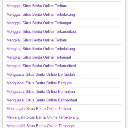
Menggali Situs Berita Online Terbaru
Menggali Situs Berita Online Terbelakang
Menggali Situs Berita Online Terhangat
Menggali Situs Berita Online Terkareditasi
Mengkaji Situs Berita Online Terbaru
Mengkaji Situs Berita Online Terbelakang
Mengkaji Situs Berita Online Terhangat
Mengkaji Situs Berita Online Terkareditasi
Menguasai Situs Berita Online Berfaedah
Menguasai Situs Berita Online Berguna
Menguasai Situs Berita Online Bermakna
Menguasai Situs Berita Online Bermanfaat
Menjelajahi Situs Berita Online Terbaru
Menjelajahi Situs Berita Online Terbelakang
Menjelajahi Situs Berita Online Terhangat