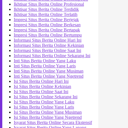
Ikhtisar Situs Berita Online Profesional
Ikhtisar Situs Berita Online Terdidik
Ikhtisar Situs Berita Online Terlatih
Impresi Situs Berita Online Berjejak
Impresi Situs Berita Online Berkesan
Impresi Situs Berita Online Bertapak
Impresi Situs Berita Online Bertumpu
Informasi Situs Berita Online Hari Ini
Informasi Situs Berita Online Kekinian
Informasi Situs Berita Online Saat Ini
Informasi Situs Berita Online Sekarang Ini
Inti Situs Berita Online Yang Laku
Inti Situs Berita Online Yang Laris
Inti Situs Berita Online Yang Musiman
Inti Situs Berita Online Yang Ngetrend
Isi Situs Berita Online Hari Ini
Isi Situs Berita Online Kekinian
Isi Situs Berita Online Saat Ini
Isi Situs Berita Online Sekarang Ini
Isi Situs Berita Online Yang Laku
Isi Situs Berita Online Yang Laris
Isi Situs Berita Online Yang Musiman
Isi Situs Berita Online Yang Ngetrend
Isyarat Situs Berita Online Secara Ekstensif
Isyarat Situs Berita Online Yang Lapang