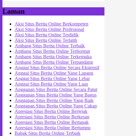
Laman
Aksi Situs Berita Online Berkompeten
Aksi Situs Berita Online Profesional
Aksi Situs Berita Online Terdidik
Aksi Situs Berita Online Terlatih
Ambang Situs Berita Online Terbaik
Ambang Situs Berita Online Terhormat
Ambang Situs Berita Online Terkemuka
Ambang Situs Berita Online Terpandang
Anggai Situs Berita Online Secara Ekstensif
Anggai Situs Berita Online Yang Lapang
Anggai Situs Berita Online Yang Lebar
Anggai Situs Berita Online Yang Luas
Anggapan Situs Berita Online Secara Patut
Anggapan Situs Berita Online Yang Bagus
Anggapan Situs Berita Online Yang Baik
Anggapan Situs Berita Online Yang Cakap
Apresiasi Situs Berita Online Berjejak
Apresiasi Situs Berita Online Berkesan
Apresiasi Situs Berita Online Bertapak
Apresiasi Situs Berita Online Bertumpu
Babak Situs Berita Online Terbaik