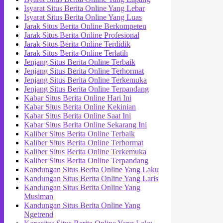
Isyarat Situs Berita Online Yang Lebar
Isyarat Situs Berita Online Yang Luas
Jarak Situs Berita Online Berkompeten
Jarak Situs Berita Online Profesional
Jarak Situs Berita Online Terdidik
Jarak Situs Berita Online Terlatih
Jenjang Situs Berita Online Terbaik
Jenjang Situs Berita Online Terhormat
Jenjang Situs Berita Online Terkemuka
Jenjang Situs Berita Online Terpandang
Kabar Situs Berita Online Hari Ini
Kabar Situs Berita Online Kekinian
Kabar Situs Berita Online Saat Ini
Kabar Situs Berita Online Sekarang Ini
Kaliber Situs Berita Online Terbaik
Kaliber Situs Berita Online Terhormat
Kaliber Situs Berita Online Terkemuka
Kaliber Situs Berita Online Terpandang
Kandungan Situs Berita Online Yang Laku
Kandungan Situs Berita Online Yang Laris
Kandungan Situs Berita Online Yang
Musiman
Kandungan Situs Berita Online Yang
Ngetrend