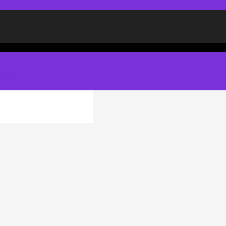
rcaya