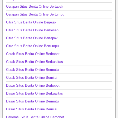
Cerapan Situs Berita Online Bertapak
Cerapan Situs Berita Online Bertumpu
Citra Situs Berita Online Berjejak
Citra Situs Berita Online Berkesan
Citra Situs Berita Online Bertapak
Citra Situs Berita Online Bertumpu
Corak Situs Berita Online Berbobot
Corak Situs Berita Online Berkualitas
Corak Situs Berita Online Bermutu
Corak Situs Berita Online Bernilai
Dasar Situs Berita Online Berbobot
Dasar Situs Berita Online Berkualitas
Dasar Situs Berita Online Bermutu
Dasar Situs Berita Online Bernilai
Dekorasi Situs Berita Online Berbobot