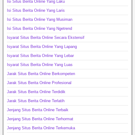
Isi Situs Berita Online Yang Laku
Isi Situs Berita Online Yang Laris
Isi Situs Berita Online Yang Musiman
Isi Situs Berita Online Yang Ngetrend
Isyarat Situs Berita Online Secara Ekstensif
Isyarat Situs Berita Online Yang Lapang
Isyarat Situs Berita Online Yang Lebar
Isyarat Situs Berita Online Yang Luas
Jarak Situs Berita Online Berkompeten
Jarak Situs Berita Online Profesional
Jarak Situs Berita Online Terdidik
Jarak Situs Berita Online Terlatih
Jenjang Situs Berita Online Terbaik
Jenjang Situs Berita Online Terhormat
Jenjang Situs Berita Online Terkemuka