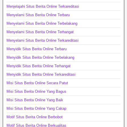
Menjelajahi Situs Berita Online Terkareditasi
Menyelami Situs Berita Online Terbaru
Menyelami Situs Berita Online Terbelakang
Menyelami Situs Berita Online Terhangat
Menyelami Situs Berita Online Terkareditasi
Menyidik Situs Berita Online Terbaru
Menyidik Situs Berita Online Terbelakang
Menyidik Situs Berita Online Terhangat
Menyidik Situs Berita Online Terkareditasi
Misi Situs Berita Online Secara Patut
Misi Situs Berita Online Yang Bagus
Misi Situs Berita Online Yang Baik
Misi Situs Berita Online Yang Cakap
Motif Situs Berita Online Berbobot
Motif Situs Berita Online Berkualitas