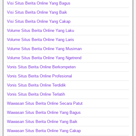
Visi Situs Berita Online Yang Bagus
Visi Situs Berita Online Yang Baik
Visi Situs Berita Online Yang Cakap
Volume Situs Berita Online Yang Laku
Volume Situs Berita Online Yang Laris
Volume Situs Berita Online Yang Musiman
Volume Situs Berita Online Yang Ngetrend
Vonis Situs Berita Online Berkompeten
Vonis Situs Berita Online Profesional
Vonis Situs Berita Online Terdidik
Vonis Situs Berita Online Terlatih
Wawasan Situs Berita Online Secara Patut
Wawasan Situs Berita Online Yang Bagus
Wawasan Situs Berita Online Yang Baik
Wawasan Situs Berita Online Yang Cakap