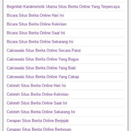
Beginilah Karakteristik Utama Situs Berita Online Yang Terpercaya
Bicara Situs Berita Online Hari Ini
Bicara Situs Berita Online Kekinian
Bicara Situs Berita Online Saat Ini
Bicara Situs Berita Online Sekarang Ini
Cakrawala Situs Berita Online Secara Patut
Cakrawala Situs Berita Online Yang Bagus
Cakrawala Situs Berita Online Yang Baik
Cakrawala Situs Berita Online Yang Cakap
Celoteh Situs Berita Online Hari Ini
Celoteh Situs Berita Online Kekinian
Celoteh Situs Berita Online Saat Ini
Celoteh Situs Berita Online Sekarang Ini
Cerapan Situs Berita Online Berjejak
Cerapan Situs Berita Online Berkesan