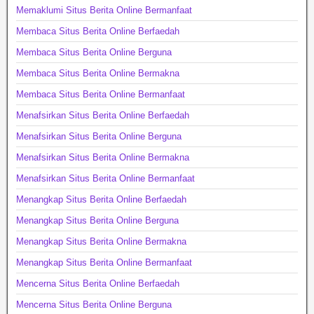
Memaklumi Situs Berita Online Bermanfaat
Membaca Situs Berita Online Berfaedah
Membaca Situs Berita Online Berguna
Membaca Situs Berita Online Bermakna
Membaca Situs Berita Online Bermanfaat
Menafsirkan Situs Berita Online Berfaedah
Menafsirkan Situs Berita Online Berguna
Menafsirkan Situs Berita Online Bermakna
Menafsirkan Situs Berita Online Bermanfaat
Menangkap Situs Berita Online Berfaedah
Menangkap Situs Berita Online Berguna
Menangkap Situs Berita Online Bermakna
Menangkap Situs Berita Online Bermanfaat
Mencerna Situs Berita Online Berfaedah
Mencerna Situs Berita Online Berguna