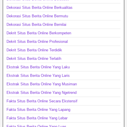
Dekorasi Situs Berita Online Berkualitas
Dekorasi Situs Berita Online Bermutu
Dekorasi Situs Berita Online Bernilai
Dekrit Situs Berita Online Berkompeten
Dekrit Situs Berita Online Profesional
Dekrit Situs Berita Online Terdidik
Dekrit Situs Berita Online Terlatih
Ekstrak Situs Berita Online Yang Laku
Ekstrak Situs Berita Online Yang Laris
Ekstrak Situs Berita Online Yang Musiman
Ekstrak Situs Berita Online Yang Ngetrend
Fakta Situs Berita Online Secara Ekstensif
Fakta Situs Berita Online Yang Lapang
Fakta Situs Berita Online Yang Lebar
Fakta Situs Berita Online Yang Luas