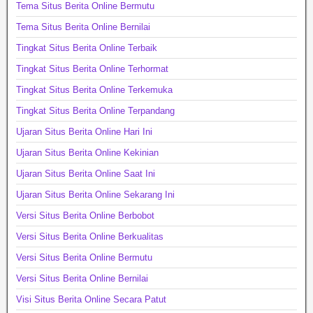
Tema Situs Berita Online Bermutu
Tema Situs Berita Online Bernilai
Tingkat Situs Berita Online Terbaik
Tingkat Situs Berita Online Terhormat
Tingkat Situs Berita Online Terkemuka
Tingkat Situs Berita Online Terpandang
Ujaran Situs Berita Online Hari Ini
Ujaran Situs Berita Online Kekinian
Ujaran Situs Berita Online Saat Ini
Ujaran Situs Berita Online Sekarang Ini
Versi Situs Berita Online Berbobot
Versi Situs Berita Online Berkualitas
Versi Situs Berita Online Bermutu
Versi Situs Berita Online Bernilai
Visi Situs Berita Online Secara Patut