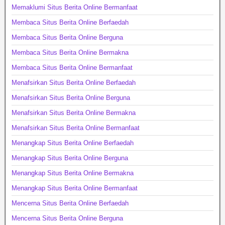
Memaklumi Situs Berita Online Bermanfaat
Membaca Situs Berita Online Berfaedah
Membaca Situs Berita Online Berguna
Membaca Situs Berita Online Bermakna
Membaca Situs Berita Online Bermanfaat
Menafsirkan Situs Berita Online Berfaedah
Menafsirkan Situs Berita Online Berguna
Menafsirkan Situs Berita Online Bermakna
Menafsirkan Situs Berita Online Bermanfaat
Menangkap Situs Berita Online Berfaedah
Menangkap Situs Berita Online Berguna
Menangkap Situs Berita Online Bermakna
Menangkap Situs Berita Online Bermanfaat
Mencerna Situs Berita Online Berfaedah
Mencerna Situs Berita Online Berguna