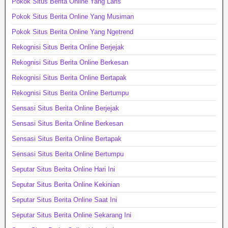
Pokok Situs Berita Online Yang Laris
Pokok Situs Berita Online Yang Musiman
Pokok Situs Berita Online Yang Ngetrend
Rekognisi Situs Berita Online Berjejak
Rekognisi Situs Berita Online Berkesan
Rekognisi Situs Berita Online Bertapak
Rekognisi Situs Berita Online Bertumpu
Sensasi Situs Berita Online Berjejak
Sensasi Situs Berita Online Berkesan
Sensasi Situs Berita Online Bertapak
Sensasi Situs Berita Online Bertumpu
Seputar Situs Berita Online Hari Ini
Seputar Situs Berita Online Kekinian
Seputar Situs Berita Online Saat Ini
Seputar Situs Berita Online Sekarang Ini