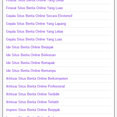
Firasat Situs Berita Online Yang Lebar
Firasat Situs Berita Online Yang Luas
Gejala Situs Berita Online Secara Ekstensif
Gejala Situs Berita Online Yang Lapang
Gejala Situs Berita Online Yang Lebar
Gejala Situs Berita Online Yang Luas
Ide Situs Berita Online Berjejak
Ide Situs Berita Online Berkesan
Ide Situs Berita Online Bertapak
Ide Situs Berita Online Bertumpu
Ikhtisar Situs Berita Online Berkompeten
Ikhtisar Situs Berita Online Profesional
Ikhtisar Situs Berita Online Terdidik
Ikhtisar Situs Berita Online Terlatih
Impresi Situs Berita Online Berjejak