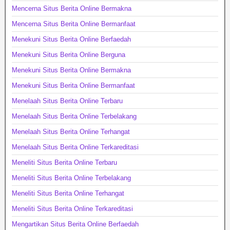
Mencerna Situs Berita Online Bermakna
Mencerna Situs Berita Online Bermanfaat
Menekuni Situs Berita Online Berfaedah
Menekuni Situs Berita Online Berguna
Menekuni Situs Berita Online Bermakna
Menekuni Situs Berita Online Bermanfaat
Menelaah Situs Berita Online Terbaru
Menelaah Situs Berita Online Terbelakang
Menelaah Situs Berita Online Terhangat
Menelaah Situs Berita Online Terkareditasi
Meneliti Situs Berita Online Terbaru
Meneliti Situs Berita Online Terbelakang
Meneliti Situs Berita Online Terhangat
Meneliti Situs Berita Online Terkareditasi
Mengartikan Situs Berita Online Berfaedah