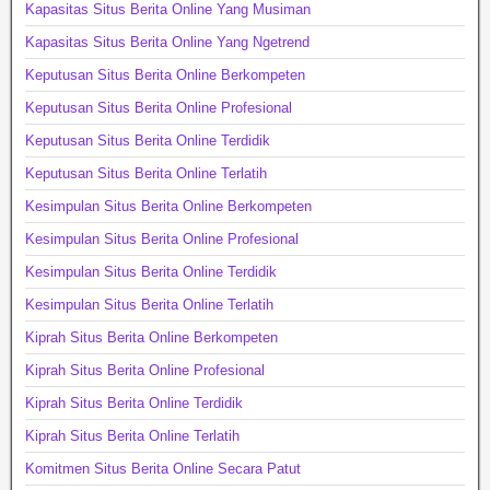
Kapasitas Situs Berita Online Yang Musiman
Kapasitas Situs Berita Online Yang Ngetrend
Keputusan Situs Berita Online Berkompeten
Keputusan Situs Berita Online Profesional
Keputusan Situs Berita Online Terdidik
Keputusan Situs Berita Online Terlatih
Kesimpulan Situs Berita Online Berkompeten
Kesimpulan Situs Berita Online Profesional
Kesimpulan Situs Berita Online Terdidik
Kesimpulan Situs Berita Online Terlatih
Kiprah Situs Berita Online Berkompeten
Kiprah Situs Berita Online Profesional
Kiprah Situs Berita Online Terdidik
Kiprah Situs Berita Online Terlatih
Komitmen Situs Berita Online Secara Patut