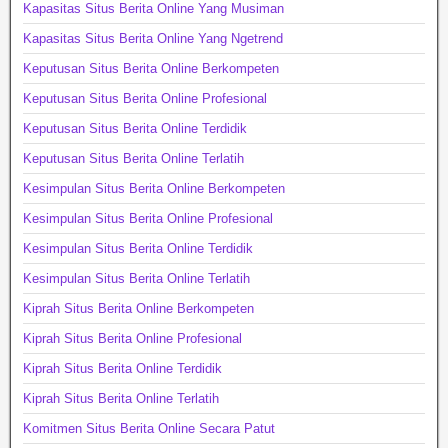
Kapasitas Situs Berita Online Yang Musiman
Kapasitas Situs Berita Online Yang Ngetrend
Keputusan Situs Berita Online Berkompeten
Keputusan Situs Berita Online Profesional
Keputusan Situs Berita Online Terdidik
Keputusan Situs Berita Online Terlatih
Kesimpulan Situs Berita Online Berkompeten
Kesimpulan Situs Berita Online Profesional
Kesimpulan Situs Berita Online Terdidik
Kesimpulan Situs Berita Online Terlatih
Kiprah Situs Berita Online Berkompeten
Kiprah Situs Berita Online Profesional
Kiprah Situs Berita Online Terdidik
Kiprah Situs Berita Online Terlatih
Komitmen Situs Berita Online Secara Patut