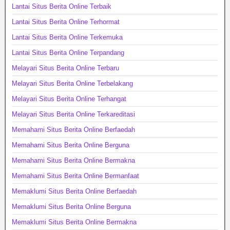
Lantai Situs Berita Online Terbaik
Lantai Situs Berita Online Terhormat
Lantai Situs Berita Online Terkemuka
Lantai Situs Berita Online Terpandang
Melayari Situs Berita Online Terbaru
Melayari Situs Berita Online Terbelakang
Melayari Situs Berita Online Terhangat
Melayari Situs Berita Online Terkareditasi
Memahami Situs Berita Online Berfaedah
Memahami Situs Berita Online Berguna
Memahami Situs Berita Online Bermakna
Memahami Situs Berita Online Bermanfaat
Memaklumi Situs Berita Online Berfaedah
Memaklumi Situs Berita Online Berguna
Memaklumi Situs Berita Online Bermakna