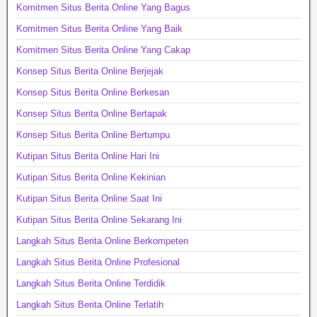
Komitmen Situs Berita Online Yang Bagus
Komitmen Situs Berita Online Yang Baik
Komitmen Situs Berita Online Yang Cakap
Konsep Situs Berita Online Berjejak
Konsep Situs Berita Online Berkesan
Konsep Situs Berita Online Bertapak
Konsep Situs Berita Online Bertumpu
Kutipan Situs Berita Online Hari Ini
Kutipan Situs Berita Online Kekinian
Kutipan Situs Berita Online Saat Ini
Kutipan Situs Berita Online Sekarang Ini
Langkah Situs Berita Online Berkompeten
Langkah Situs Berita Online Profesional
Langkah Situs Berita Online Terdidik
Langkah Situs Berita Online Terlatih