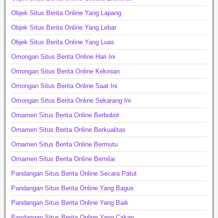
Objek Situs Berita Online Yang Lapang
Objek Situs Berita Online Yang Lebar
Objek Situs Berita Online Yang Luas
Omongan Situs Berita Online Hari Ini
Omongan Situs Berita Online Kekinian
Omongan Situs Berita Online Saat Ini
Omongan Situs Berita Online Sekarang Ini
Ornamen Situs Berita Online Berbobot
Ornamen Situs Berita Online Berkualitas
Ornamen Situs Berita Online Bermutu
Ornamen Situs Berita Online Bernilai
Pandangan Situs Berita Online Secara Patut
Pandangan Situs Berita Online Yang Bagus
Pandangan Situs Berita Online Yang Baik
Pandangan Situs Berita Online Yang Cakap