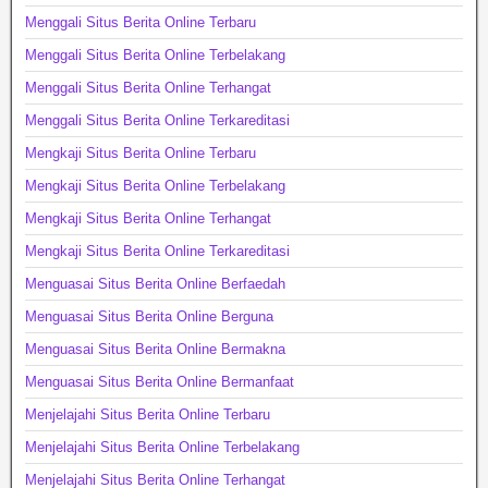
Menggali Situs Berita Online Terbaru
Menggali Situs Berita Online Terbelakang
Menggali Situs Berita Online Terhangat
Menggali Situs Berita Online Terkareditasi
Mengkaji Situs Berita Online Terbaru
Mengkaji Situs Berita Online Terbelakang
Mengkaji Situs Berita Online Terhangat
Mengkaji Situs Berita Online Terkareditasi
Menguasai Situs Berita Online Berfaedah
Menguasai Situs Berita Online Berguna
Menguasai Situs Berita Online Bermakna
Menguasai Situs Berita Online Bermanfaat
Menjelajahi Situs Berita Online Terbaru
Menjelajahi Situs Berita Online Terbelakang
Menjelajahi Situs Berita Online Terhangat