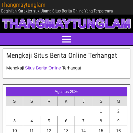
Thangmaytunglam
Beginilah Karakteristik Utama Situs Berita Online Yang Terpercaya
Mengkaji Situs Berita Online Terhangat
Mengkaji
Situs Berita Online
Terhangat
Agustus 2026
S
S
R
K
J
S
M
1
2
3
4
5
6
7
8
9
10
11
12
13
14
15
16