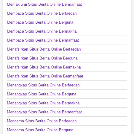
Memaklumi Situs Berita Online Bermanfaat
Membaca Situs Berita Online Berfaedah
Membaca Situs Berita Online Berguna
Membaca Situs Berita Online Bermakna
Membaca Situs Berita Online Bermanfaat
Menafsirkan Situs Berita Online Berfaedah
Menafsirkan Situs Berita Online Berguna
Menafsirkan Situs Berita Online Bermakna
Menafsirkan Situs Berita Online Bermanfaat
Menangkap Situs Berita Online Berfaedah
Menangkap Situs Berita Online Berguna
Menangkap Situs Berita Online Bermakna
Menangkap Situs Berita Online Bermanfaat
Mencerna Situs Berita Online Berfaedah
Mencerna Situs Berita Online Berguna