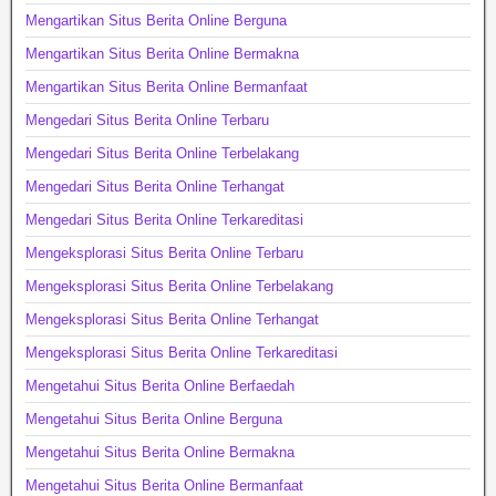
Mengartikan Situs Berita Online Berguna
Mengartikan Situs Berita Online Bermakna
Mengartikan Situs Berita Online Bermanfaat
Mengedari Situs Berita Online Terbaru
Mengedari Situs Berita Online Terbelakang
Mengedari Situs Berita Online Terhangat
Mengedari Situs Berita Online Terkareditasi
Mengeksplorasi Situs Berita Online Terbaru
Mengeksplorasi Situs Berita Online Terbelakang
Mengeksplorasi Situs Berita Online Terhangat
Mengeksplorasi Situs Berita Online Terkareditasi
Mengetahui Situs Berita Online Berfaedah
Mengetahui Situs Berita Online Berguna
Mengetahui Situs Berita Online Bermakna
Mengetahui Situs Berita Online Bermanfaat