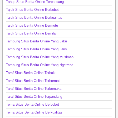
Tahap Situs Berita Online Terpandang
Tajuk Situs Berita Online Berbobot
Tajuk Situs Berita Online Berkualitas
Tajuk Situs Berita Online Bermutu
Tajuk Situs Berita Online Bernilai
Tampung Situs Berita Online Yang Laku
Tampung Situs Berita Online Yang Laris
Tampung Situs Berita Online Yang Musiman
Tampung Situs Berita Online Yang Ngetrend
Taraf Situs Berita Online Terbaik
Taraf Situs Berita Online Terhormat
Taraf Situs Berita Online Terkemuka
Taraf Situs Berita Online Terpandang
Tema Situs Berita Online Berbobot
Tema Situs Berita Online Berkualitas