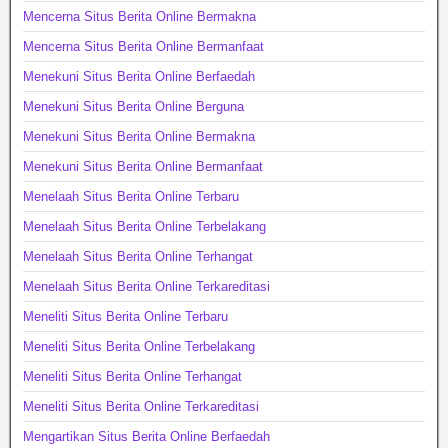
Mencerna Situs Berita Online Bermakna
Mencerna Situs Berita Online Bermanfaat
Menekuni Situs Berita Online Berfaedah
Menekuni Situs Berita Online Berguna
Menekuni Situs Berita Online Bermakna
Menekuni Situs Berita Online Bermanfaat
Menelaah Situs Berita Online Terbaru
Menelaah Situs Berita Online Terbelakang
Menelaah Situs Berita Online Terhangat
Menelaah Situs Berita Online Terkareditasi
Meneliti Situs Berita Online Terbaru
Meneliti Situs Berita Online Terbelakang
Meneliti Situs Berita Online Terhangat
Meneliti Situs Berita Online Terkareditasi
Mengartikan Situs Berita Online Berfaedah