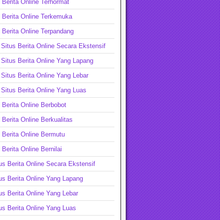
 Berita Online Terhormat
 Berita Online Terkemuka
 Berita Online Terpandang
itus Berita Online Secara Ekstensif
itus Berita Online Yang Lapang
itus Berita Online Yang Lebar
itus Berita Online Yang Luas
s Berita Online Berbobot
 Berita Online Berkualitas
s Berita Online Bermutu
 Berita Online Bernilai
tus Berita Online Secara Ekstensif
tus Berita Online Yang Lapang
tus Berita Online Yang Lebar
tus Berita Online Yang Luas