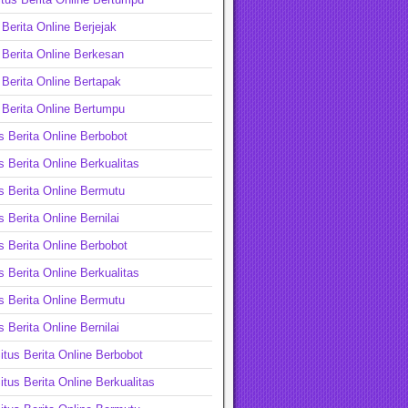
 Berita Online Berjejak
s Berita Online Berkesan
 Berita Online Bertapak
s Berita Online Bertumpu
s Berita Online Berbobot
s Berita Online Berkualitas
s Berita Online Bermutu
 Berita Online Bernilai
s Berita Online Berbobot
s Berita Online Berkualitas
s Berita Online Bermutu
 Berita Online Bernilai
itus Berita Online Berbobot
itus Berita Online Berkualitas