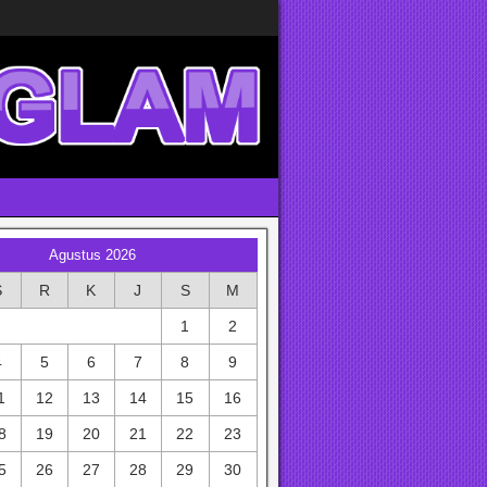
Agustus 2026
S
R
K
J
S
M
1
2
4
5
6
7
8
9
1
12
13
14
15
16
8
19
20
21
22
23
5
26
27
28
29
30