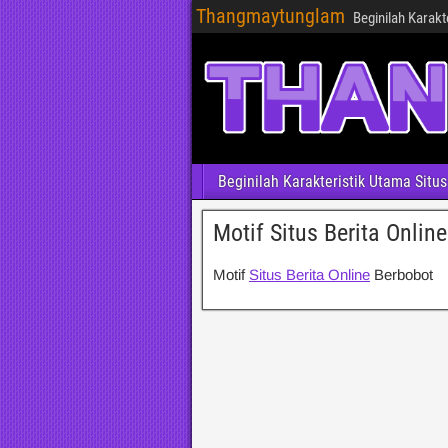
Thangmaytunglam
Beginilah Karakt
Beginilah Karakteristik Utama Situ
Motif Situs Berita Onlin
Motif
Situs Berita Online
Berbobot