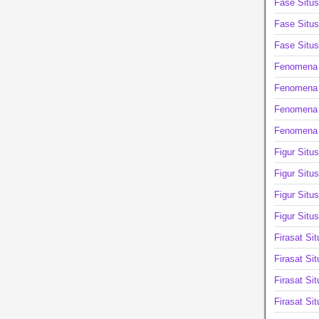
Fase Situs
Fase Situs
Fase Situs
Fenomena S
Fenomena S
Fenomena S
Fenomena S
Figur Situ
Figur Situs
Figur Situ
Figur Situs
Firasat Si
Firasat Si
Firasat Si
Firasat Si