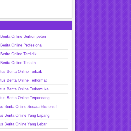
 Berita Online Berkompeten
 Berita Online Profesional
Berita Online Terdidik
Berita Online Terlatih
us Berita Online Terbaik
us Berita Online Terhormat
tus Berita Online Terkemuka
us Berita Online Terpandang
us Berita Online Secara Ekstensif
us Berita Online Yang Lapang
us Berita Online Yang Lebar