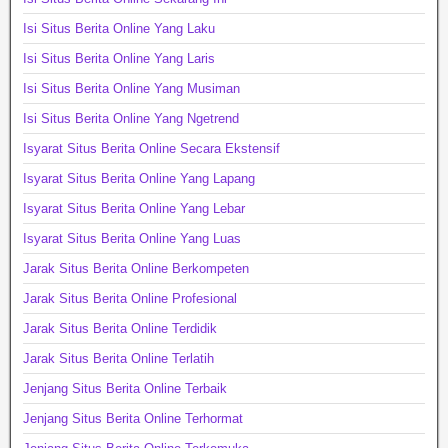
Isi Situs Berita Online Yang Laku
Isi Situs Berita Online Yang Laris
Isi Situs Berita Online Yang Musiman
Isi Situs Berita Online Yang Ngetrend
Isyarat Situs Berita Online Secara Ekstensif
Isyarat Situs Berita Online Yang Lapang
Isyarat Situs Berita Online Yang Lebar
Isyarat Situs Berita Online Yang Luas
Jarak Situs Berita Online Berkompeten
Jarak Situs Berita Online Profesional
Jarak Situs Berita Online Terdidik
Jarak Situs Berita Online Terlatih
Jenjang Situs Berita Online Terbaik
Jenjang Situs Berita Online Terhormat