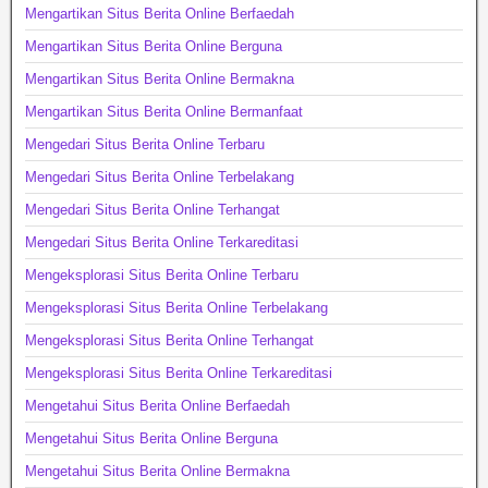
Mengartikan Situs Berita Online Berfaedah
Mengartikan Situs Berita Online Berguna
Mengartikan Situs Berita Online Bermakna
Mengartikan Situs Berita Online Bermanfaat
Mengedari Situs Berita Online Terbaru
Mengedari Situs Berita Online Terbelakang
Mengedari Situs Berita Online Terhangat
Mengedari Situs Berita Online Terkareditasi
Mengeksplorasi Situs Berita Online Terbaru
Mengeksplorasi Situs Berita Online Terbelakang
Mengeksplorasi Situs Berita Online Terhangat
Mengeksplorasi Situs Berita Online Terkareditasi
Mengetahui Situs Berita Online Berfaedah
Mengetahui Situs Berita Online Berguna
Mengetahui Situs Berita Online Bermakna