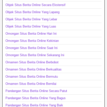
Objek Situs Berita Online Secara Ekstensif
Objek Situs Berita Online Yang Lapang
Objek Situs Berita Online Yang Lebar
Objek Situs Berita Online Yang Luas
Omongan Situs Berita Online Hari Ini
Omongan Situs Berita Online Kekinian
Omongan Situs Berita Online Saat Ini
Omongan Situs Berita Online Sekarang Ini
Ornamen Situs Berita Online Berbobot
Ornamen Situs Berita Online Berkualitas
Ornamen Situs Berita Online Bermutu
Ornamen Situs Berita Online Bernilai
Pandangan Situs Berita Online Secara Patut
Pandangan Situs Berita Online Yang Bagus
Pandangan Situs Berita Online Yang Baik