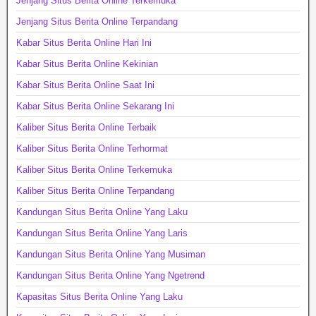
Jenjang Situs Berita Online Terkemuka
Jenjang Situs Berita Online Terpandang
Kabar Situs Berita Online Hari Ini
Kabar Situs Berita Online Kekinian
Kabar Situs Berita Online Saat Ini
Kabar Situs Berita Online Sekarang Ini
Kaliber Situs Berita Online Terbaik
Kaliber Situs Berita Online Terhormat
Kaliber Situs Berita Online Terkemuka
Kaliber Situs Berita Online Terpandang
Kandungan Situs Berita Online Yang Laku
Kandungan Situs Berita Online Yang Laris
Kandungan Situs Berita Online Yang Musiman
Kandungan Situs Berita Online Yang Ngetrend
Kapasitas Situs Berita Online Yang Laku