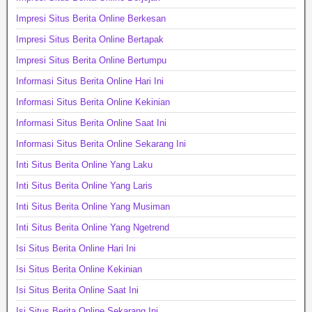
Impresi Situs Berita Online Berkesan
Impresi Situs Berita Online Bertapak
Impresi Situs Berita Online Bertumpu
Informasi Situs Berita Online Hari Ini
Informasi Situs Berita Online Kekinian
Informasi Situs Berita Online Saat Ini
Informasi Situs Berita Online Sekarang Ini
Inti Situs Berita Online Yang Laku
Inti Situs Berita Online Yang Laris
Inti Situs Berita Online Yang Musiman
Inti Situs Berita Online Yang Ngetrend
Isi Situs Berita Online Hari Ini
Isi Situs Berita Online Kekinian
Isi Situs Berita Online Saat Ini
Isi Situs Berita Online Sekarang Ini