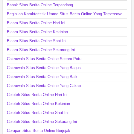
Babak Situs Berita Online Terpandang
Beginilah Karakteristik Utama Situs Berita Online Yang Terpercaya
Bicara Situs Berita Online Hari Ini
Bicara Situs Berita Online Kekinian
Bicara Situs Berita Online Saat Ini
Bicara Situs Berita Online Sekarang Ini
Cakrawala Situs Berita Online Secara Patut
Cakrawala Situs Berita Online Yang Bagus
Cakrawala Situs Berita Online Yang Baik
Cakrawala Situs Berita Online Yang Cakap
Celoteh Situs Berita Online Hari Ini
Celoteh Situs Berita Online Kekinian
Celoteh Situs Berita Online Saat Ini
Celoteh Situs Berita Online Sekarang Ini
Cerapan Situs Berita Online Berjejak