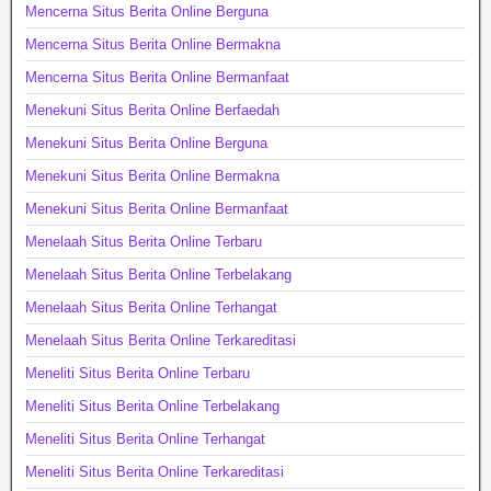
Mencerna Situs Berita Online Berguna
Mencerna Situs Berita Online Bermakna
Mencerna Situs Berita Online Bermanfaat
Menekuni Situs Berita Online Berfaedah
Menekuni Situs Berita Online Berguna
Menekuni Situs Berita Online Bermakna
Menekuni Situs Berita Online Bermanfaat
Menelaah Situs Berita Online Terbaru
Menelaah Situs Berita Online Terbelakang
Menelaah Situs Berita Online Terhangat
Menelaah Situs Berita Online Terkareditasi
Meneliti Situs Berita Online Terbaru
Meneliti Situs Berita Online Terbelakang
Meneliti Situs Berita Online Terhangat
Meneliti Situs Berita Online Terkareditasi