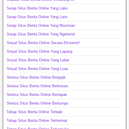
Serap Situs Berita Online Yang Laku
Serap Situs Berita Online Yang Laris
Serap Situs Berita Online Yang Musiman
Serap Situs Berita Online Yang Ngetrend
Sinyal Situs Berita Online Secara Ekstensif
Sinyal Situs Berita Online Yang Lapang
Sinyal Situs Berita Online Yang Lebar
Sinyal Situs Berita Online Yang Luas
Sketsa Situs Berita Online Berjejak
Sketsa Situs Berita Online Berkesan
Sketsa Situs Berita Online Bertapak
Sketsa Situs Berita Online Bertumpu
Tahap Situs Berita Online Terbaik
Tahap Situs Berita Online Terhormat