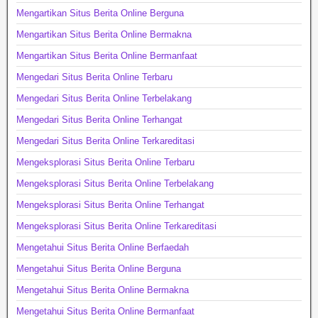
Mengartikan Situs Berita Online Berguna
Mengartikan Situs Berita Online Bermakna
Mengartikan Situs Berita Online Bermanfaat
Mengedari Situs Berita Online Terbaru
Mengedari Situs Berita Online Terbelakang
Mengedari Situs Berita Online Terhangat
Mengedari Situs Berita Online Terkareditasi
Mengeksplorasi Situs Berita Online Terbaru
Mengeksplorasi Situs Berita Online Terbelakang
Mengeksplorasi Situs Berita Online Terhangat
Mengeksplorasi Situs Berita Online Terkareditasi
Mengetahui Situs Berita Online Berfaedah
Mengetahui Situs Berita Online Berguna
Mengetahui Situs Berita Online Bermakna
Mengetahui Situs Berita Online Bermanfaat