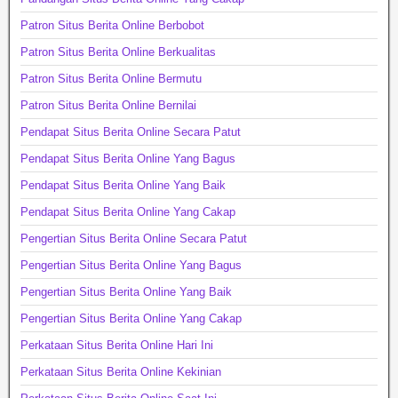
Patron Situs Berita Online Berbobot
Patron Situs Berita Online Berkualitas
Patron Situs Berita Online Bermutu
Patron Situs Berita Online Bernilai
Pendapat Situs Berita Online Secara Patut
Pendapat Situs Berita Online Yang Bagus
Pendapat Situs Berita Online Yang Baik
Pendapat Situs Berita Online Yang Cakap
Pengertian Situs Berita Online Secara Patut
Pengertian Situs Berita Online Yang Bagus
Pengertian Situs Berita Online Yang Baik
Pengertian Situs Berita Online Yang Cakap
Perkataan Situs Berita Online Hari Ini
Perkataan Situs Berita Online Kekinian