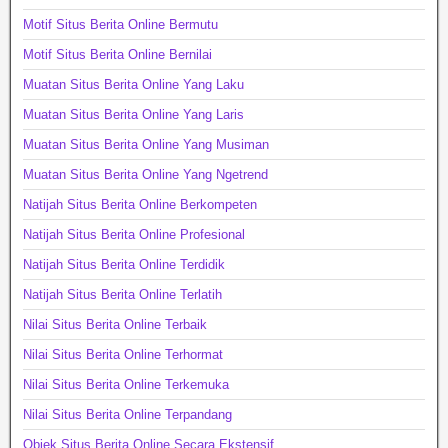
Motif Situs Berita Online Bermutu
Motif Situs Berita Online Bernilai
Muatan Situs Berita Online Yang Laku
Muatan Situs Berita Online Yang Laris
Muatan Situs Berita Online Yang Musiman
Muatan Situs Berita Online Yang Ngetrend
Natijah Situs Berita Online Berkompeten
Natijah Situs Berita Online Profesional
Natijah Situs Berita Online Terdidik
Natijah Situs Berita Online Terlatih
Nilai Situs Berita Online Terbaik
Nilai Situs Berita Online Terhormat
Nilai Situs Berita Online Terkemuka
Nilai Situs Berita Online Terpandang
Objek Situs Berita Online Secara Ekstensif