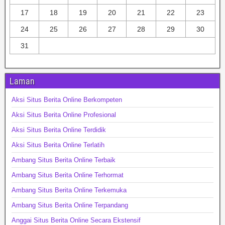
17
18
19
20
21
22
23
24
25
26
27
28
29
30
31
Laman
Aksi Situs Berita Online Berkompeten
Aksi Situs Berita Online Profesional
Aksi Situs Berita Online Terdidik
Aksi Situs Berita Online Terlatih
Ambang Situs Berita Online Terbaik
Ambang Situs Berita Online Terhormat
Ambang Situs Berita Online Terkemuka
Ambang Situs Berita Online Terpandang
Anggai Situs Berita Online Secara Ekstensif