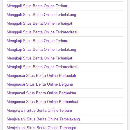
Menggali Situs Berita Online Terbaru
Menggali Situs Berita Online Terbelakang
Menggali Situs Berita Online Terhangat
Menggali Situs Berita Online Terkareditasi
Mengkaji Situs Berita Online Terbaru
Mengkaji Situs Berita Online Terbelakang
Mengkaji Situs Berita Online Terhangat
Mengkaji Situs Berita Online Terkareditasi
Menguasai Situs Berita Online Berfaedah
Menguasai Situs Berita Online Berguna
Menguasai Situs Berita Online Bermakna
Menguasai Situs Berita Online Bermanfaat
Menjelajahi Situs Berita Online Terbaru
Menjelajahi Situs Berita Online Terbelakang
Menjelajahi Situs Berita Online Terhangat