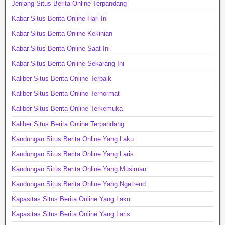
Jenjang Situs Berita Online Terpandang
Kabar Situs Berita Online Hari Ini
Kabar Situs Berita Online Kekinian
Kabar Situs Berita Online Saat Ini
Kabar Situs Berita Online Sekarang Ini
Kaliber Situs Berita Online Terbaik
Kaliber Situs Berita Online Terhormat
Kaliber Situs Berita Online Terkemuka
Kaliber Situs Berita Online Terpandang
Kandungan Situs Berita Online Yang Laku
Kandungan Situs Berita Online Yang Laris
Kandungan Situs Berita Online Yang Musiman
Kandungan Situs Berita Online Yang Ngetrend
Kapasitas Situs Berita Online Yang Laku
Kapasitas Situs Berita Online Yang Laris