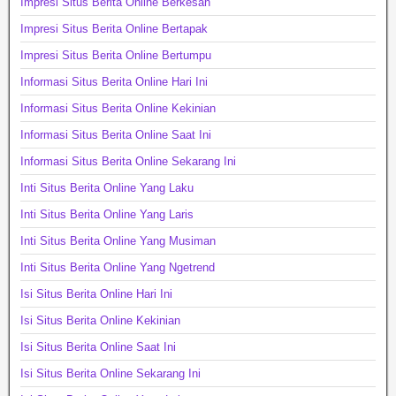
Impresi Situs Berita Online Berkesan
Impresi Situs Berita Online Bertapak
Impresi Situs Berita Online Bertumpu
Informasi Situs Berita Online Hari Ini
Informasi Situs Berita Online Kekinian
Informasi Situs Berita Online Saat Ini
Informasi Situs Berita Online Sekarang Ini
Inti Situs Berita Online Yang Laku
Inti Situs Berita Online Yang Laris
Inti Situs Berita Online Yang Musiman
Inti Situs Berita Online Yang Ngetrend
Isi Situs Berita Online Hari Ini
Isi Situs Berita Online Kekinian
Isi Situs Berita Online Saat Ini
Isi Situs Berita Online Sekarang Ini