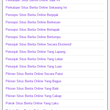
Perkataan Situs Berita Online Saat Ini
Perkataan Situs Berita Online Sekarang Ini
Persepsi Situs Berita Online Berjejak
Persepsi Situs Berita Online Berkesan
Persepsi Situs Berita Online Bertapak
Persepsi Situs Berita Online Bertumpu
Petunjuk Situs Berita Online Secara Ekstensif
Petunjuk Situs Berita Online Yang Lapang
Petunjuk Situs Berita Online Yang Lebar
Petunjuk Situs Berita Online Yang Luas
Pikiran Situs Berita Online Secara Patut
Pikiran Situs Berita Online Yang Bagus
Pikiran Situs Berita Online Yang Baik
Pikiran Situs Berita Online Yang Cakap
Pokok Situs Berita Online Yang Laku