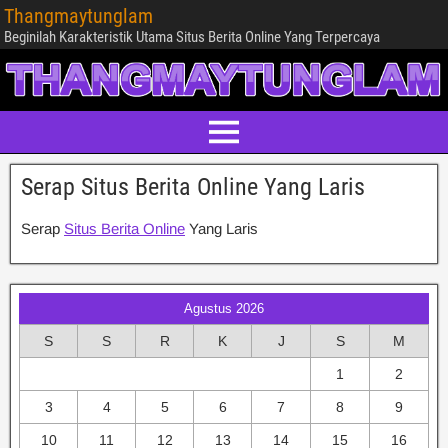
Thangmaytunglam
Beginilah Karakteristik Utama Situs Berita Online Yang Terpercaya
Serap Situs Berita Online Yang Laris
Serap
Situs Berita Online
Yang Laris
Agustus 2026
S
S
R
K
J
S
M
1
2
3
4
5
6
7
8
9
10
11
12
13
14
15
16