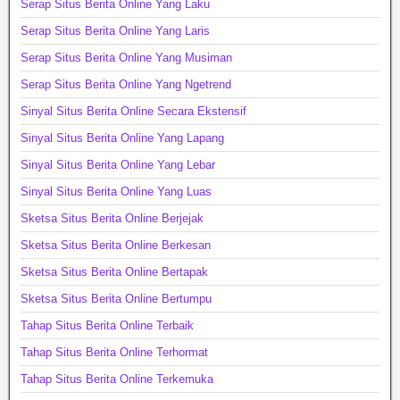
Serap Situs Berita Online Yang Laku
Serap Situs Berita Online Yang Laris
Serap Situs Berita Online Yang Musiman
Serap Situs Berita Online Yang Ngetrend
Sinyal Situs Berita Online Secara Ekstensif
Sinyal Situs Berita Online Yang Lapang
Sinyal Situs Berita Online Yang Lebar
Sinyal Situs Berita Online Yang Luas
Sketsa Situs Berita Online Berjejak
Sketsa Situs Berita Online Berkesan
Sketsa Situs Berita Online Bertapak
Sketsa Situs Berita Online Bertumpu
Tahap Situs Berita Online Terbaik
Tahap Situs Berita Online Terhormat
Tahap Situs Berita Online Terkemuka