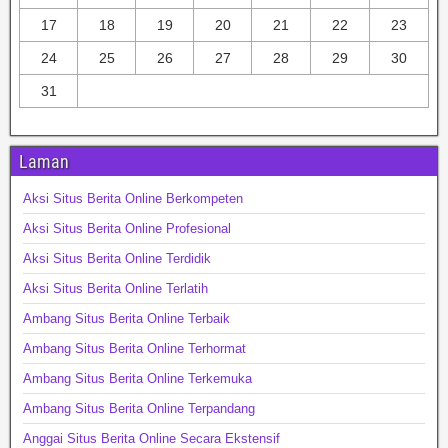
17
18
19
20
21
22
23
24
25
26
27
28
29
30
31
Laman
Aksi Situs Berita Online Berkompeten
Aksi Situs Berita Online Profesional
Aksi Situs Berita Online Terdidik
Aksi Situs Berita Online Terlatih
Ambang Situs Berita Online Terbaik
Ambang Situs Berita Online Terhormat
Ambang Situs Berita Online Terkemuka
Ambang Situs Berita Online Terpandang
Anggai Situs Berita Online Secara Ekstensif