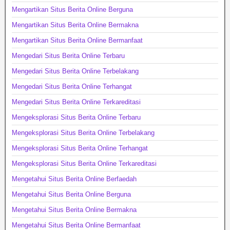
Mengartikan Situs Berita Online Berguna
Mengartikan Situs Berita Online Bermakna
Mengartikan Situs Berita Online Bermanfaat
Mengedari Situs Berita Online Terbaru
Mengedari Situs Berita Online Terbelakang
Mengedari Situs Berita Online Terhangat
Mengedari Situs Berita Online Terkareditasi
Mengeksplorasi Situs Berita Online Terbaru
Mengeksplorasi Situs Berita Online Terbelakang
Mengeksplorasi Situs Berita Online Terhangat
Mengeksplorasi Situs Berita Online Terkareditasi
Mengetahui Situs Berita Online Berfaedah
Mengetahui Situs Berita Online Berguna
Mengetahui Situs Berita Online Bermakna
Mengetahui Situs Berita Online Bermanfaat