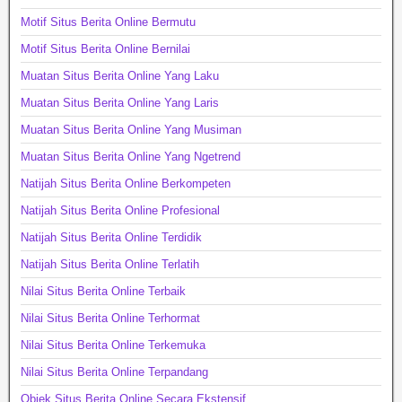
Motif Situs Berita Online Bermutu
Motif Situs Berita Online Bernilai
Muatan Situs Berita Online Yang Laku
Muatan Situs Berita Online Yang Laris
Muatan Situs Berita Online Yang Musiman
Muatan Situs Berita Online Yang Ngetrend
Natijah Situs Berita Online Berkompeten
Natijah Situs Berita Online Profesional
Natijah Situs Berita Online Terdidik
Natijah Situs Berita Online Terlatih
Nilai Situs Berita Online Terbaik
Nilai Situs Berita Online Terhormat
Nilai Situs Berita Online Terkemuka
Nilai Situs Berita Online Terpandang
Objek Situs Berita Online Secara Ekstensif