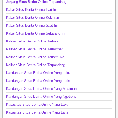
Jenjang Situs Berita Online Terpandang
Kabar Situs Berita Online Hari Ini
Kabar Situs Berita Online Kekinian
Kabar Situs Berita Online Saat Ini
Kabar Situs Berita Online Sekarang Ini
Kaliber Situs Berita Online Terbaik
Kaliber Situs Berita Online Terhormat
Kaliber Situs Berita Online Terkemuka
Kaliber Situs Berita Online Terpandang
Kandungan Situs Berita Online Yang Laku
Kandungan Situs Berita Online Yang Laris
Kandungan Situs Berita Online Yang Musiman
Kandungan Situs Berita Online Yang Ngetrend
Kapasitas Situs Berita Online Yang Laku
Kapasitas Situs Berita Online Yang Laris