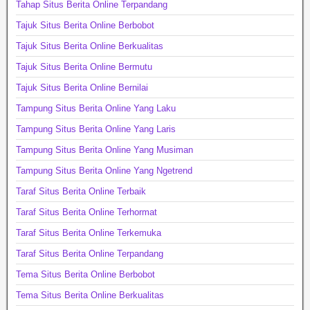
Tahap Situs Berita Online Terpandang
Tajuk Situs Berita Online Berbobot
Tajuk Situs Berita Online Berkualitas
Tajuk Situs Berita Online Bermutu
Tajuk Situs Berita Online Bernilai
Tampung Situs Berita Online Yang Laku
Tampung Situs Berita Online Yang Laris
Tampung Situs Berita Online Yang Musiman
Tampung Situs Berita Online Yang Ngetrend
Taraf Situs Berita Online Terbaik
Taraf Situs Berita Online Terhormat
Taraf Situs Berita Online Terkemuka
Taraf Situs Berita Online Terpandang
Tema Situs Berita Online Berbobot
Tema Situs Berita Online Berkualitas