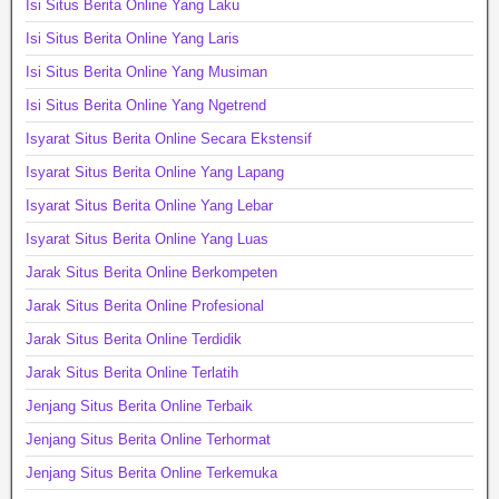
Isi Situs Berita Online Yang Laku
Isi Situs Berita Online Yang Laris
Isi Situs Berita Online Yang Musiman
Isi Situs Berita Online Yang Ngetrend
Isyarat Situs Berita Online Secara Ekstensif
Isyarat Situs Berita Online Yang Lapang
Isyarat Situs Berita Online Yang Lebar
Isyarat Situs Berita Online Yang Luas
Jarak Situs Berita Online Berkompeten
Jarak Situs Berita Online Profesional
Jarak Situs Berita Online Terdidik
Jarak Situs Berita Online Terlatih
Jenjang Situs Berita Online Terbaik
Jenjang Situs Berita Online Terhormat
Jenjang Situs Berita Online Terkemuka