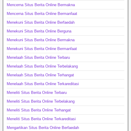
Mencerna Situs Berita Online Bermakna
Mencerna Situs Berita Online Bermanfaat
Menekuni Situs Berita Online Berfaedah
Menekuni Situs Berita Online Berguna
Menekuni Situs Berita Online Bermakna
Menekuni Situs Berita Online Bermanfaat
Menelaah Situs Berita Online Terbaru
Menelaah Situs Berita Online Terbelakang
Menelaah Situs Berita Online Terhangat
Menelaah Situs Berita Online Terkareditasi
Meneliti Situs Berita Online Terbaru
Meneliti Situs Berita Online Terbelakang
Meneliti Situs Berita Online Terhangat
Meneliti Situs Berita Online Terkareditasi
Mengartikan Situs Berita Online Berfaedah