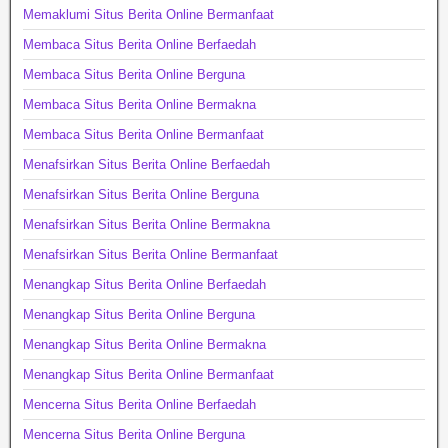
Memaklumi Situs Berita Online Bermanfaat
Membaca Situs Berita Online Berfaedah
Membaca Situs Berita Online Berguna
Membaca Situs Berita Online Bermakna
Membaca Situs Berita Online Bermanfaat
Menafsirkan Situs Berita Online Berfaedah
Menafsirkan Situs Berita Online Berguna
Menafsirkan Situs Berita Online Bermakna
Menafsirkan Situs Berita Online Bermanfaat
Menangkap Situs Berita Online Berfaedah
Menangkap Situs Berita Online Berguna
Menangkap Situs Berita Online Bermakna
Menangkap Situs Berita Online Bermanfaat
Mencerna Situs Berita Online Berfaedah
Mencerna Situs Berita Online Berguna