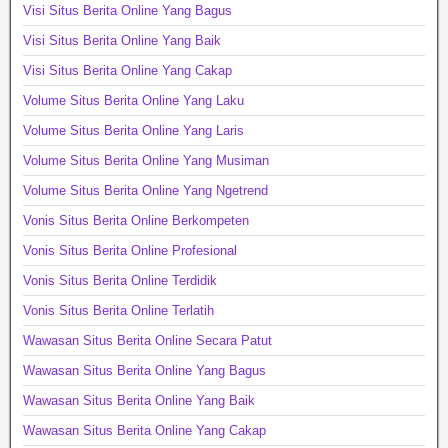
Visi Situs Berita Online Yang Bagus
Visi Situs Berita Online Yang Baik
Visi Situs Berita Online Yang Cakap
Volume Situs Berita Online Yang Laku
Volume Situs Berita Online Yang Laris
Volume Situs Berita Online Yang Musiman
Volume Situs Berita Online Yang Ngetrend
Vonis Situs Berita Online Berkompeten
Vonis Situs Berita Online Profesional
Vonis Situs Berita Online Terdidik
Vonis Situs Berita Online Terlatih
Wawasan Situs Berita Online Secara Patut
Wawasan Situs Berita Online Yang Bagus
Wawasan Situs Berita Online Yang Baik
Wawasan Situs Berita Online Yang Cakap