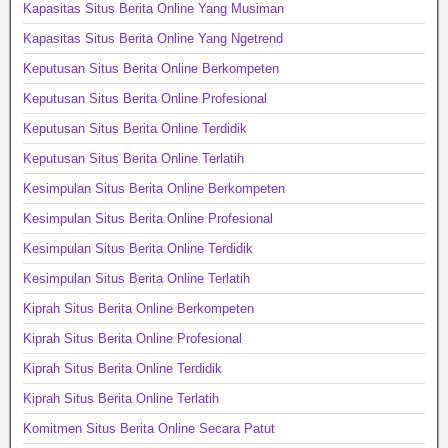
Kapasitas Situs Berita Online Yang Musiman
Kapasitas Situs Berita Online Yang Ngetrend
Keputusan Situs Berita Online Berkompeten
Keputusan Situs Berita Online Profesional
Keputusan Situs Berita Online Terdidik
Keputusan Situs Berita Online Terlatih
Kesimpulan Situs Berita Online Berkompeten
Kesimpulan Situs Berita Online Profesional
Kesimpulan Situs Berita Online Terdidik
Kesimpulan Situs Berita Online Terlatih
Kiprah Situs Berita Online Berkompeten
Kiprah Situs Berita Online Profesional
Kiprah Situs Berita Online Terdidik
Kiprah Situs Berita Online Terlatih
Komitmen Situs Berita Online Secara Patut