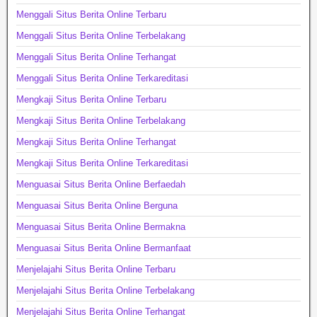
Menggali Situs Berita Online Terbaru
Menggali Situs Berita Online Terbelakang
Menggali Situs Berita Online Terhangat
Menggali Situs Berita Online Terkareditasi
Mengkaji Situs Berita Online Terbaru
Mengkaji Situs Berita Online Terbelakang
Mengkaji Situs Berita Online Terhangat
Mengkaji Situs Berita Online Terkareditasi
Menguasai Situs Berita Online Berfaedah
Menguasai Situs Berita Online Berguna
Menguasai Situs Berita Online Bermakna
Menguasai Situs Berita Online Bermanfaat
Menjelajahi Situs Berita Online Terbaru
Menjelajahi Situs Berita Online Terbelakang
Menjelajahi Situs Berita Online Terhangat