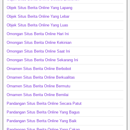
Objek Situs Berita Online Yang Lapang
Objek Situs Berita Online Yang Lebar
Objek Situs Berita Online Yang Luas
Omongan Situs Berita Online Hari Ini
Omongan Situs Berita Online Kekinian
Omongan Situs Berita Online Saat Ini
Omongan Situs Berita Online Sekarang Ini
Ornamen Situs Berita Online Berbobot
Ornamen Situs Berita Online Berkualitas
Ornamen Situs Berita Online Bermutu
Ornamen Situs Berita Online Bernilai
Pandangan Situs Berita Online Secara Patut
Pandangan Situs Berita Online Yang Bagus
Pandangan Situs Berita Online Yang Baik
Pandangan Situs Berita Online Yang Cakap