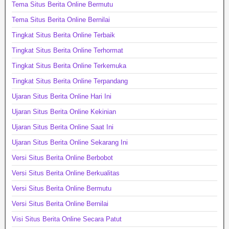
Tema Situs Berita Online Bermutu
Tema Situs Berita Online Bernilai
Tingkat Situs Berita Online Terbaik
Tingkat Situs Berita Online Terhormat
Tingkat Situs Berita Online Terkemuka
Tingkat Situs Berita Online Terpandang
Ujaran Situs Berita Online Hari Ini
Ujaran Situs Berita Online Kekinian
Ujaran Situs Berita Online Saat Ini
Ujaran Situs Berita Online Sekarang Ini
Versi Situs Berita Online Berbobot
Versi Situs Berita Online Berkualitas
Versi Situs Berita Online Bermutu
Versi Situs Berita Online Bernilai
Visi Situs Berita Online Secara Patut