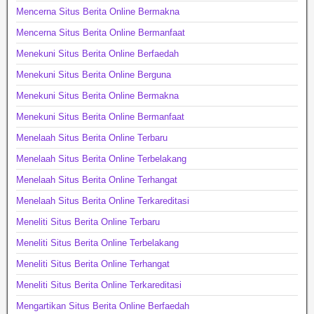
Mencerna Situs Berita Online Bermakna
Mencerna Situs Berita Online Bermanfaat
Menekuni Situs Berita Online Berfaedah
Menekuni Situs Berita Online Berguna
Menekuni Situs Berita Online Bermakna
Menekuni Situs Berita Online Bermanfaat
Menelaah Situs Berita Online Terbaru
Menelaah Situs Berita Online Terbelakang
Menelaah Situs Berita Online Terhangat
Menelaah Situs Berita Online Terkareditasi
Meneliti Situs Berita Online Terbaru
Meneliti Situs Berita Online Terbelakang
Meneliti Situs Berita Online Terhangat
Meneliti Situs Berita Online Terkareditasi
Mengartikan Situs Berita Online Berfaedah