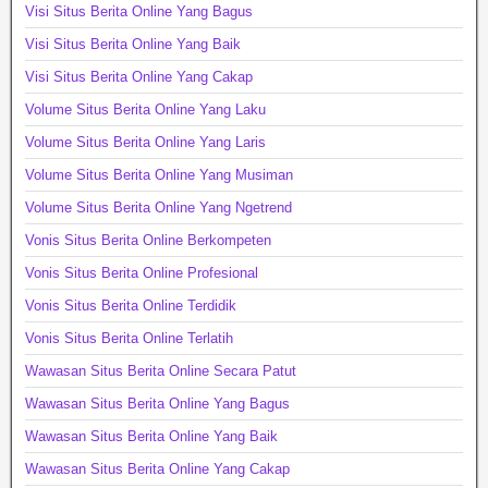
Visi Situs Berita Online Yang Bagus
Visi Situs Berita Online Yang Baik
Visi Situs Berita Online Yang Cakap
Volume Situs Berita Online Yang Laku
Volume Situs Berita Online Yang Laris
Volume Situs Berita Online Yang Musiman
Volume Situs Berita Online Yang Ngetrend
Vonis Situs Berita Online Berkompeten
Vonis Situs Berita Online Profesional
Vonis Situs Berita Online Terdidik
Vonis Situs Berita Online Terlatih
Wawasan Situs Berita Online Secara Patut
Wawasan Situs Berita Online Yang Bagus
Wawasan Situs Berita Online Yang Baik
Wawasan Situs Berita Online Yang Cakap