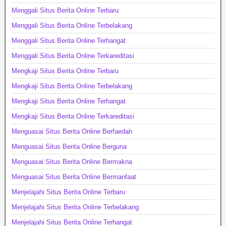
Menggali Situs Berita Online Terbaru
Menggali Situs Berita Online Terbelakang
Menggali Situs Berita Online Terhangat
Menggali Situs Berita Online Terkareditasi
Mengkaji Situs Berita Online Terbaru
Mengkaji Situs Berita Online Terbelakang
Mengkaji Situs Berita Online Terhangat
Mengkaji Situs Berita Online Terkareditasi
Menguasai Situs Berita Online Berfaedah
Menguasai Situs Berita Online Berguna
Menguasai Situs Berita Online Bermakna
Menguasai Situs Berita Online Bermanfaat
Menjelajahi Situs Berita Online Terbaru
Menjelajahi Situs Berita Online Terbelakang
Menjelajahi Situs Berita Online Terhangat