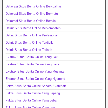
Dekorasi Situs Berita Online Berkualitas
Dekorasi Situs Berita Online Bermutu
Dekorasi Situs Berita Online Bernilai
Dekrit Situs Berita Online Berkompeten
Dekrit Situs Berita Online Profesional
Dekrit Situs Berita Online Terdidik
Dekrit Situs Berita Online Terlatih
Ekstrak Situs Berita Online Yang Laku
Ekstrak Situs Berita Online Yang Laris
Ekstrak Situs Berita Online Yang Musiman
Ekstrak Situs Berita Online Yang Ngetrend
Fakta Situs Berita Online Secara Ekstensif
Fakta Situs Berita Online Yang Lapang
Fakta Situs Berita Online Yang Lebar
Fakta Situs Berita Online Yang Luas