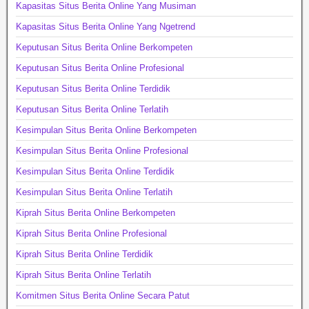
Kapasitas Situs Berita Online Yang Musiman
Kapasitas Situs Berita Online Yang Ngetrend
Keputusan Situs Berita Online Berkompeten
Keputusan Situs Berita Online Profesional
Keputusan Situs Berita Online Terdidik
Keputusan Situs Berita Online Terlatih
Kesimpulan Situs Berita Online Berkompeten
Kesimpulan Situs Berita Online Profesional
Kesimpulan Situs Berita Online Terdidik
Kesimpulan Situs Berita Online Terlatih
Kiprah Situs Berita Online Berkompeten
Kiprah Situs Berita Online Profesional
Kiprah Situs Berita Online Terdidik
Kiprah Situs Berita Online Terlatih
Komitmen Situs Berita Online Secara Patut