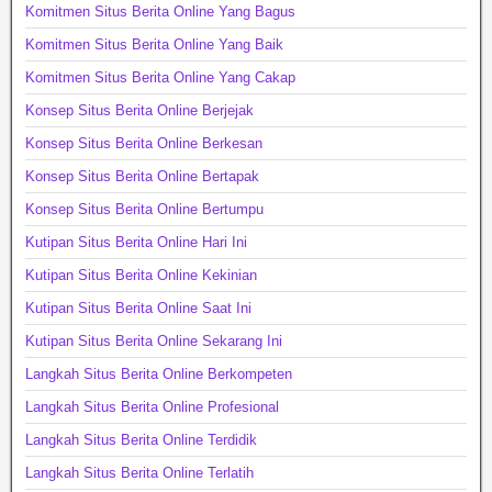
Komitmen Situs Berita Online Yang Bagus
Komitmen Situs Berita Online Yang Baik
Komitmen Situs Berita Online Yang Cakap
Konsep Situs Berita Online Berjejak
Konsep Situs Berita Online Berkesan
Konsep Situs Berita Online Bertapak
Konsep Situs Berita Online Bertumpu
Kutipan Situs Berita Online Hari Ini
Kutipan Situs Berita Online Kekinian
Kutipan Situs Berita Online Saat Ini
Kutipan Situs Berita Online Sekarang Ini
Langkah Situs Berita Online Berkompeten
Langkah Situs Berita Online Profesional
Langkah Situs Berita Online Terdidik
Langkah Situs Berita Online Terlatih