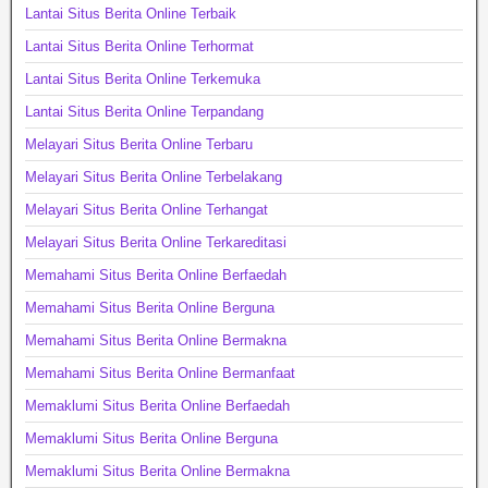
Lantai Situs Berita Online Terbaik
Lantai Situs Berita Online Terhormat
Lantai Situs Berita Online Terkemuka
Lantai Situs Berita Online Terpandang
Melayari Situs Berita Online Terbaru
Melayari Situs Berita Online Terbelakang
Melayari Situs Berita Online Terhangat
Melayari Situs Berita Online Terkareditasi
Memahami Situs Berita Online Berfaedah
Memahami Situs Berita Online Berguna
Memahami Situs Berita Online Bermakna
Memahami Situs Berita Online Bermanfaat
Memaklumi Situs Berita Online Berfaedah
Memaklumi Situs Berita Online Berguna
Memaklumi Situs Berita Online Bermakna