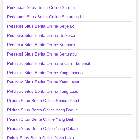
Perkataan Situs Berita Online Saat Ini
Perkataan Situs Berita Online Sekarang Ini
Persepsi Situs Berita Online Berjejak
Persepsi Situs Berita Online Berkesan
Persepsi Situs Berita Online Bertapak
Persepsi Situs Berita Online Bertumpu
Petunjuk Situs Berita Online Secara Ekstensif
Petunjuk Situs Berita Online Yang Lapang
Petunjuk Situs Berita Online Yang Lebar
Petunjuk Situs Berita Online Yang Luas
Pikiran Situs Berita Online Secara Patut
Pikiran Situs Berita Online Yang Bagus
Pikiran Situs Berita Online Yang Baik
Pikiran Situs Berita Online Yang Cakap
Pokok Situs Berita Online Yang Laku