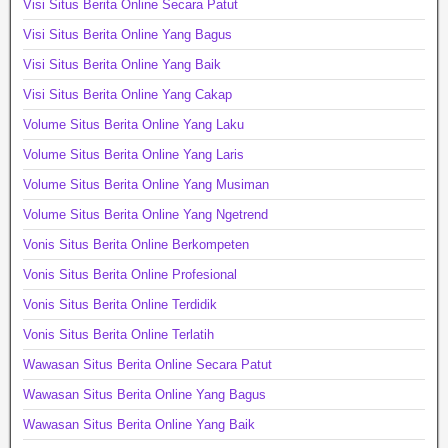
Visi Situs Berita Online Secara Patut
Visi Situs Berita Online Yang Bagus
Visi Situs Berita Online Yang Baik
Visi Situs Berita Online Yang Cakap
Volume Situs Berita Online Yang Laku
Volume Situs Berita Online Yang Laris
Volume Situs Berita Online Yang Musiman
Volume Situs Berita Online Yang Ngetrend
Vonis Situs Berita Online Berkompeten
Vonis Situs Berita Online Profesional
Vonis Situs Berita Online Terdidik
Vonis Situs Berita Online Terlatih
Wawasan Situs Berita Online Secara Patut
Wawasan Situs Berita Online Yang Bagus
Wawasan Situs Berita Online Yang Baik