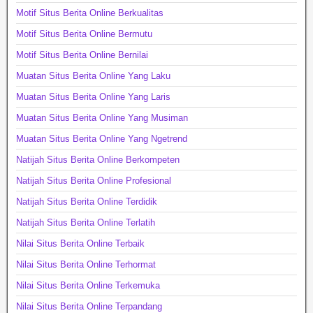
Motif Situs Berita Online Berkualitas
Motif Situs Berita Online Bermutu
Motif Situs Berita Online Bernilai
Muatan Situs Berita Online Yang Laku
Muatan Situs Berita Online Yang Laris
Muatan Situs Berita Online Yang Musiman
Muatan Situs Berita Online Yang Ngetrend
Natijah Situs Berita Online Berkompeten
Natijah Situs Berita Online Profesional
Natijah Situs Berita Online Terdidik
Natijah Situs Berita Online Terlatih
Nilai Situs Berita Online Terbaik
Nilai Situs Berita Online Terhormat
Nilai Situs Berita Online Terkemuka
Nilai Situs Berita Online Terpandang