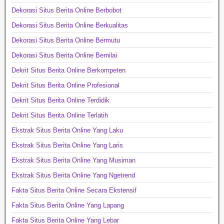
Dekorasi Situs Berita Online Berbobot
Dekorasi Situs Berita Online Berkualitas
Dekorasi Situs Berita Online Bermutu
Dekorasi Situs Berita Online Bernilai
Dekrit Situs Berita Online Berkompeten
Dekrit Situs Berita Online Profesional
Dekrit Situs Berita Online Terdidik
Dekrit Situs Berita Online Terlatih
Ekstrak Situs Berita Online Yang Laku
Ekstrak Situs Berita Online Yang Laris
Ekstrak Situs Berita Online Yang Musiman
Ekstrak Situs Berita Online Yang Ngetrend
Fakta Situs Berita Online Secara Ekstensif
Fakta Situs Berita Online Yang Lapang
Fakta Situs Berita Online Yang Lebar