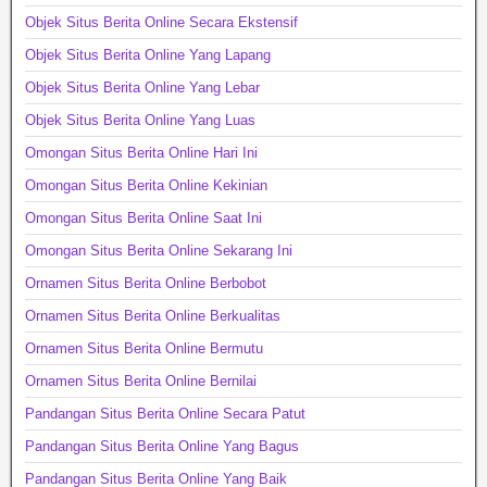
Objek Situs Berita Online Secara Ekstensif
Objek Situs Berita Online Yang Lapang
Objek Situs Berita Online Yang Lebar
Objek Situs Berita Online Yang Luas
Omongan Situs Berita Online Hari Ini
Omongan Situs Berita Online Kekinian
Omongan Situs Berita Online Saat Ini
Omongan Situs Berita Online Sekarang Ini
Ornamen Situs Berita Online Berbobot
Ornamen Situs Berita Online Berkualitas
Ornamen Situs Berita Online Bermutu
Ornamen Situs Berita Online Bernilai
Pandangan Situs Berita Online Secara Patut
Pandangan Situs Berita Online Yang Bagus
Pandangan Situs Berita Online Yang Baik