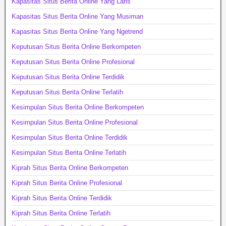
Kapasitas Situs Berita Online Yang Laris
Kapasitas Situs Berita Online Yang Musiman
Kapasitas Situs Berita Online Yang Ngetrend
Keputusan Situs Berita Online Berkompeten
Keputusan Situs Berita Online Profesional
Keputusan Situs Berita Online Terdidik
Keputusan Situs Berita Online Terlatih
Kesimpulan Situs Berita Online Berkompeten
Kesimpulan Situs Berita Online Profesional
Kesimpulan Situs Berita Online Terdidik
Kesimpulan Situs Berita Online Terlatih
Kiprah Situs Berita Online Berkompeten
Kiprah Situs Berita Online Profesional
Kiprah Situs Berita Online Terdidik
Kiprah Situs Berita Online Terlatih