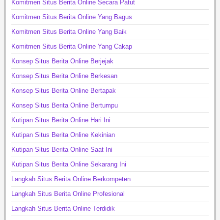
Komitmen Situs Berita Online Secara Patut
Komitmen Situs Berita Online Yang Bagus
Komitmen Situs Berita Online Yang Baik
Komitmen Situs Berita Online Yang Cakap
Konsep Situs Berita Online Berjejak
Konsep Situs Berita Online Berkesan
Konsep Situs Berita Online Bertapak
Konsep Situs Berita Online Bertumpu
Kutipan Situs Berita Online Hari Ini
Kutipan Situs Berita Online Kekinian
Kutipan Situs Berita Online Saat Ini
Kutipan Situs Berita Online Sekarang Ini
Langkah Situs Berita Online Berkompeten
Langkah Situs Berita Online Profesional
Langkah Situs Berita Online Terdidik