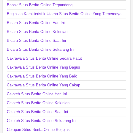
Babak Situs Berita Online Terpandang
Beginilah Karakteristik Utama Situs Berita Online Yang Terpercaya
Bicara Situs Berita Online Hari Ini
Bicara Situs Berita Online Kekinian
Bicara Situs Berita Online Saat Ini
Bicara Situs Berita Online Sekarang Ini
Cakrawala Situs Berita Online Secara Patut
Cakrawala Situs Berita Online Yang Bagus
Cakrawala Situs Berita Online Yang Baik
Cakrawala Situs Berita Online Yang Cakap
Celoteh Situs Berita Online Hari Ini
Celoteh Situs Berita Online Kekinian
Celoteh Situs Berita Online Saat Ini
Celoteh Situs Berita Online Sekarang Ini
Cerapan Situs Berita Online Berjejak