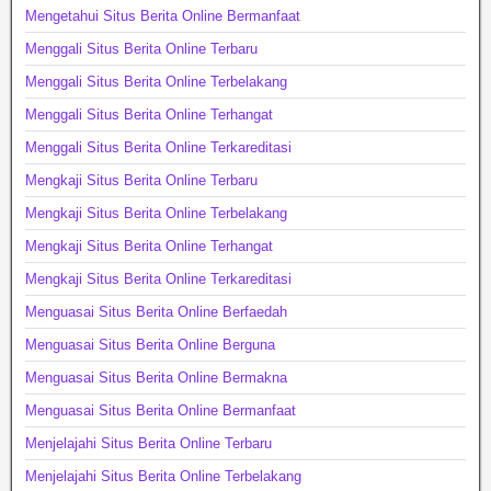
Mengetahui Situs Berita Online Bermanfaat
Menggali Situs Berita Online Terbaru
Menggali Situs Berita Online Terbelakang
Menggali Situs Berita Online Terhangat
Menggali Situs Berita Online Terkareditasi
Mengkaji Situs Berita Online Terbaru
Mengkaji Situs Berita Online Terbelakang
Mengkaji Situs Berita Online Terhangat
Mengkaji Situs Berita Online Terkareditasi
Menguasai Situs Berita Online Berfaedah
Menguasai Situs Berita Online Berguna
Menguasai Situs Berita Online Bermakna
Menguasai Situs Berita Online Bermanfaat
Menjelajahi Situs Berita Online Terbaru
Menjelajahi Situs Berita Online Terbelakang