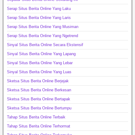
Serap Situs Berita Online Yang Laku
Serap Situs Berita Online Yang Laris
Serap Situs Berita Online Yang Musiman
Serap Situs Berita Online Yang Ngetrend
Sinyal Situs Berita Online Secara Ekstensif
Sinyal Situs Berita Online Yang Lapang
Sinyal Situs Berita Online Yang Lebar
Sinyal Situs Berita Online Yang Luas
Sketsa Situs Berita Online Berjejak
Sketsa Situs Berita Online Berkesan
Sketsa Situs Berita Online Bertapak
Sketsa Situs Berita Online Bertumpu
Tahap Situs Berita Online Terbaik
Tahap Situs Berita Online Terhormat