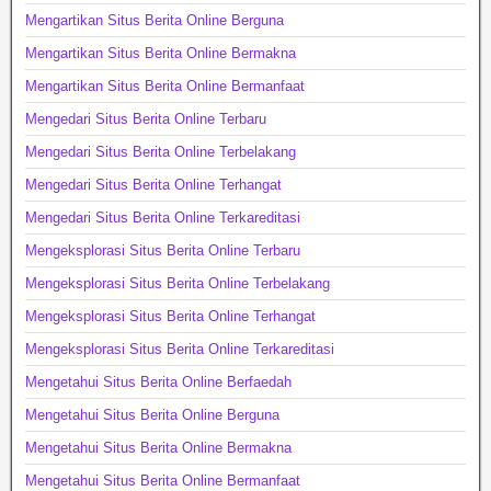
Mengartikan Situs Berita Online Berguna
Mengartikan Situs Berita Online Bermakna
Mengartikan Situs Berita Online Bermanfaat
Mengedari Situs Berita Online Terbaru
Mengedari Situs Berita Online Terbelakang
Mengedari Situs Berita Online Terhangat
Mengedari Situs Berita Online Terkareditasi
Mengeksplorasi Situs Berita Online Terbaru
Mengeksplorasi Situs Berita Online Terbelakang
Mengeksplorasi Situs Berita Online Terhangat
Mengeksplorasi Situs Berita Online Terkareditasi
Mengetahui Situs Berita Online Berfaedah
Mengetahui Situs Berita Online Berguna
Mengetahui Situs Berita Online Bermakna
Mengetahui Situs Berita Online Bermanfaat