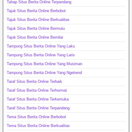
Tahap Situs Berita Online Terpandang
Tajuk Situs Berita Online Berbobot
Tajuk Situs Berita Online Berkualitas
Tajuk Situs Berita Online Bermutu
Tajuk Situs Berita Online Bernilai
Tampung Situs Berita Online Yang Laku
Tampung Situs Berita Online Yang Laris
Tampung Situs Berita Online Yang Musiman
Tampung Situs Berita Online Yang Ngetrend
Taraf Situs Berita Online Terbaik
Taraf Situs Berita Online Terhormat
Taraf Situs Berita Online Terkemuka
Taraf Situs Berita Online Terpandang
Tema Situs Berita Online Berbobot
Tema Situs Berita Online Berkualitas