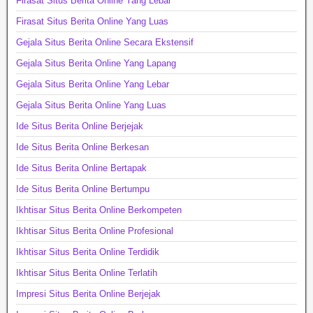
Firasat Situs Berita Online Yang Lebar
Firasat Situs Berita Online Yang Luas
Gejala Situs Berita Online Secara Ekstensif
Gejala Situs Berita Online Yang Lapang
Gejala Situs Berita Online Yang Lebar
Gejala Situs Berita Online Yang Luas
Ide Situs Berita Online Berjejak
Ide Situs Berita Online Berkesan
Ide Situs Berita Online Bertapak
Ide Situs Berita Online Bertumpu
Ikhtisar Situs Berita Online Berkompeten
Ikhtisar Situs Berita Online Profesional
Ikhtisar Situs Berita Online Terdidik
Ikhtisar Situs Berita Online Terlatih
Impresi Situs Berita Online Berjejak