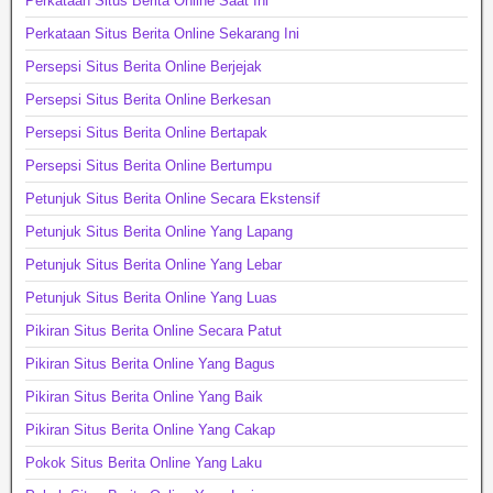
Perkataan Situs Berita Online Saat Ini
Perkataan Situs Berita Online Sekarang Ini
Persepsi Situs Berita Online Berjejak
Persepsi Situs Berita Online Berkesan
Persepsi Situs Berita Online Bertapak
Persepsi Situs Berita Online Bertumpu
Petunjuk Situs Berita Online Secara Ekstensif
Petunjuk Situs Berita Online Yang Lapang
Petunjuk Situs Berita Online Yang Lebar
Petunjuk Situs Berita Online Yang Luas
Pikiran Situs Berita Online Secara Patut
Pikiran Situs Berita Online Yang Bagus
Pikiran Situs Berita Online Yang Baik
Pikiran Situs Berita Online Yang Cakap
Pokok Situs Berita Online Yang Laku