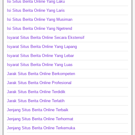
Isi Situs Berita Online Yang Laku
Isi Situs Berita Online Yang Laris
Isi Situs Berita Online Yang Musiman
Isi Situs Berita Online Yang Ngetrend
Isyarat Situs Berita Online Secara Ekstensif
Isyarat Situs Berita Online Yang Lapang
Isyarat Situs Berita Online Yang Lebar
Isyarat Situs Berita Online Yang Luas
Jarak Situs Berita Online Berkompeten
Jarak Situs Berita Online Profesional
Jarak Situs Berita Online Terdidik
Jarak Situs Berita Online Terlatih
Jenjang Situs Berita Online Terbaik
Jenjang Situs Berita Online Terhormat
Jenjang Situs Berita Online Terkemuka