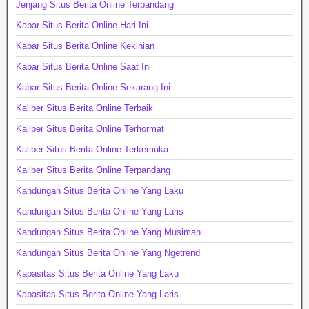
Jenjang Situs Berita Online Terpandang
Kabar Situs Berita Online Hari Ini
Kabar Situs Berita Online Kekinian
Kabar Situs Berita Online Saat Ini
Kabar Situs Berita Online Sekarang Ini
Kaliber Situs Berita Online Terbaik
Kaliber Situs Berita Online Terhormat
Kaliber Situs Berita Online Terkemuka
Kaliber Situs Berita Online Terpandang
Kandungan Situs Berita Online Yang Laku
Kandungan Situs Berita Online Yang Laris
Kandungan Situs Berita Online Yang Musiman
Kandungan Situs Berita Online Yang Ngetrend
Kapasitas Situs Berita Online Yang Laku
Kapasitas Situs Berita Online Yang Laris