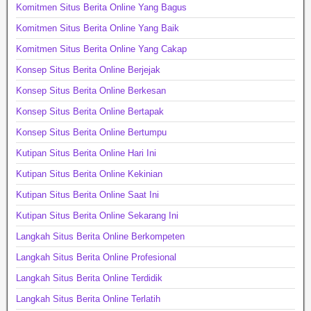
Komitmen Situs Berita Online Yang Bagus
Komitmen Situs Berita Online Yang Baik
Komitmen Situs Berita Online Yang Cakap
Konsep Situs Berita Online Berjejak
Konsep Situs Berita Online Berkesan
Konsep Situs Berita Online Bertapak
Konsep Situs Berita Online Bertumpu
Kutipan Situs Berita Online Hari Ini
Kutipan Situs Berita Online Kekinian
Kutipan Situs Berita Online Saat Ini
Kutipan Situs Berita Online Sekarang Ini
Langkah Situs Berita Online Berkompeten
Langkah Situs Berita Online Profesional
Langkah Situs Berita Online Terdidik
Langkah Situs Berita Online Terlatih