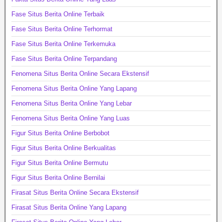
Fase Situs Berita Online Terbaik
Fase Situs Berita Online Terhormat
Fase Situs Berita Online Terkemuka
Fase Situs Berita Online Terpandang
Fenomena Situs Berita Online Secara Ekstensif
Fenomena Situs Berita Online Yang Lapang
Fenomena Situs Berita Online Yang Lebar
Fenomena Situs Berita Online Yang Luas
Figur Situs Berita Online Berbobot
Figur Situs Berita Online Berkualitas
Figur Situs Berita Online Bermutu
Figur Situs Berita Online Bernilai
Firasat Situs Berita Online Secara Ekstensif
Firasat Situs Berita Online Yang Lapang