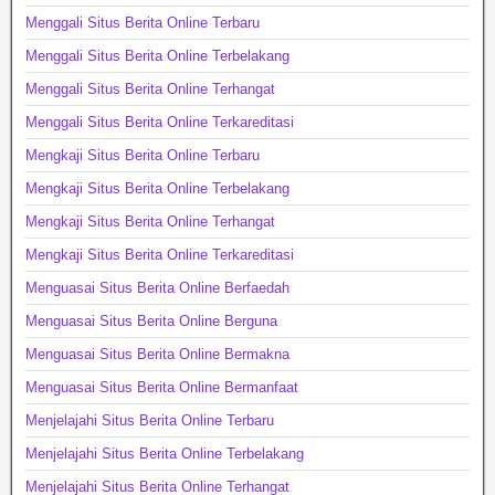
Menggali Situs Berita Online Terbaru
Menggali Situs Berita Online Terbelakang
Menggali Situs Berita Online Terhangat
Menggali Situs Berita Online Terkareditasi
Mengkaji Situs Berita Online Terbaru
Mengkaji Situs Berita Online Terbelakang
Mengkaji Situs Berita Online Terhangat
Mengkaji Situs Berita Online Terkareditasi
Menguasai Situs Berita Online Berfaedah
Menguasai Situs Berita Online Berguna
Menguasai Situs Berita Online Bermakna
Menguasai Situs Berita Online Bermanfaat
Menjelajahi Situs Berita Online Terbaru
Menjelajahi Situs Berita Online Terbelakang
Menjelajahi Situs Berita Online Terhangat