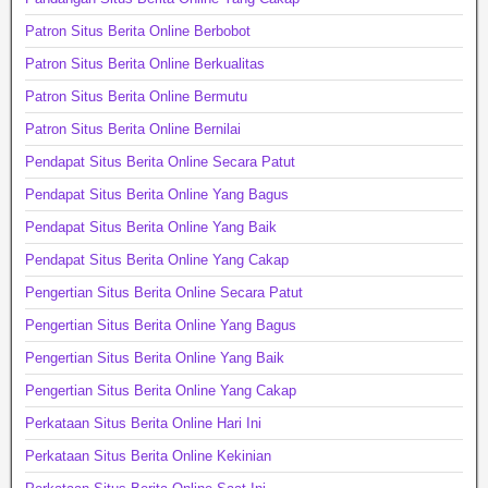
Patron Situs Berita Online Berbobot
Patron Situs Berita Online Berkualitas
Patron Situs Berita Online Bermutu
Patron Situs Berita Online Bernilai
Pendapat Situs Berita Online Secara Patut
Pendapat Situs Berita Online Yang Bagus
Pendapat Situs Berita Online Yang Baik
Pendapat Situs Berita Online Yang Cakap
Pengertian Situs Berita Online Secara Patut
Pengertian Situs Berita Online Yang Bagus
Pengertian Situs Berita Online Yang Baik
Pengertian Situs Berita Online Yang Cakap
Perkataan Situs Berita Online Hari Ini
Perkataan Situs Berita Online Kekinian