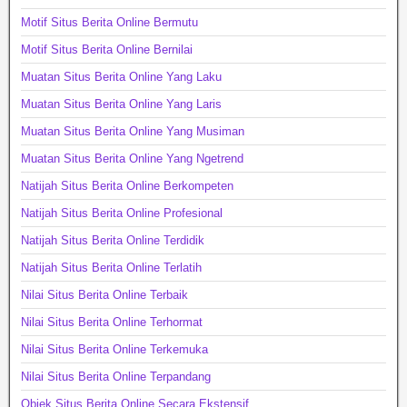
Motif Situs Berita Online Bermutu
Motif Situs Berita Online Bernilai
Muatan Situs Berita Online Yang Laku
Muatan Situs Berita Online Yang Laris
Muatan Situs Berita Online Yang Musiman
Muatan Situs Berita Online Yang Ngetrend
Natijah Situs Berita Online Berkompeten
Natijah Situs Berita Online Profesional
Natijah Situs Berita Online Terdidik
Natijah Situs Berita Online Terlatih
Nilai Situs Berita Online Terbaik
Nilai Situs Berita Online Terhormat
Nilai Situs Berita Online Terkemuka
Nilai Situs Berita Online Terpandang
Objek Situs Berita Online Secara Ekstensif