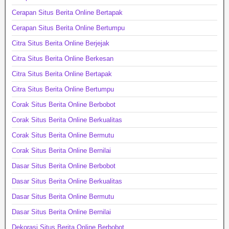
Cerapan Situs Berita Online Bertapak
Cerapan Situs Berita Online Bertumpu
Citra Situs Berita Online Berjejak
Citra Situs Berita Online Berkesan
Citra Situs Berita Online Bertapak
Citra Situs Berita Online Bertumpu
Corak Situs Berita Online Berbobot
Corak Situs Berita Online Berkualitas
Corak Situs Berita Online Bermutu
Corak Situs Berita Online Bernilai
Dasar Situs Berita Online Berbobot
Dasar Situs Berita Online Berkualitas
Dasar Situs Berita Online Bermutu
Dasar Situs Berita Online Bernilai
Dekorasi Situs Berita Online Berbobot