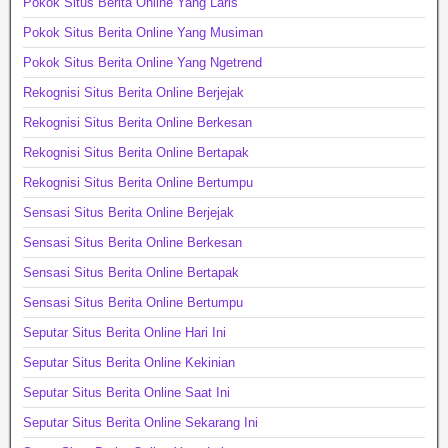
Pokok Situs Berita Online Yang Laris
Pokok Situs Berita Online Yang Musiman
Pokok Situs Berita Online Yang Ngetrend
Rekognisi Situs Berita Online Berjejak
Rekognisi Situs Berita Online Berkesan
Rekognisi Situs Berita Online Bertapak
Rekognisi Situs Berita Online Bertumpu
Sensasi Situs Berita Online Berjejak
Sensasi Situs Berita Online Berkesan
Sensasi Situs Berita Online Bertapak
Sensasi Situs Berita Online Bertumpu
Seputar Situs Berita Online Hari Ini
Seputar Situs Berita Online Kekinian
Seputar Situs Berita Online Saat Ini
Seputar Situs Berita Online Sekarang Ini