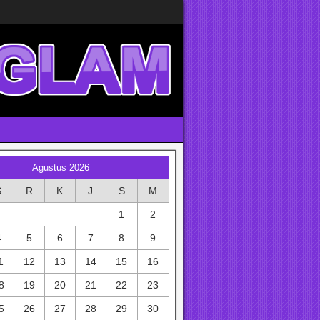
Agustus 2026
S
R
K
J
S
M
1
2
4
5
6
7
8
9
1
12
13
14
15
16
8
19
20
21
22
23
5
26
27
28
29
30