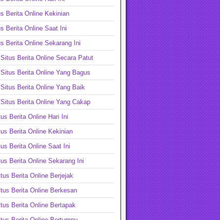
us Berita Online Kekinian
s Berita Online Saat Ini
us Berita Online Sekarang Ini
Situs Berita Online Secara Patut
Situs Berita Online Yang Bagus
Situs Berita Online Yang Baik
Situs Berita Online Yang Cakap
us Berita Online Hari Ini
tus Berita Online Kekinian
us Berita Online Saat Ini
tus Berita Online Sekarang Ini
tus Berita Online Berjejak
tus Berita Online Berkesan
tus Berita Online Bertapak
tus Berita Online Bertumpu