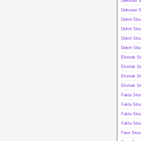
Dekorasi S
Dekorasi Si
Dekrit Sit
Dekrit Situ
Dekrit Situ
Dekrit Situ
Ekstrak Si
Ekstrak Si
Ekstrak Si
Ekstrak Si
Fakta Situ
Fakta Situ
Fakta Situ
Fakta Situ
Fase Situs