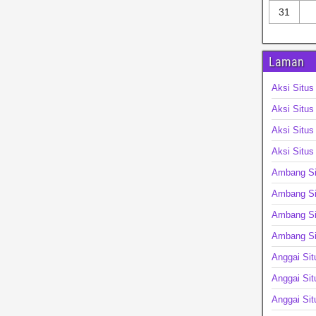
31
Laman
Aksi Situs
Aksi Situs
Aksi Situs 
Aksi Situs 
Ambang Sit
Ambang Sit
Ambang Si
Ambang Sit
Anggai Sit
Anggai Sit
Anggai Sit