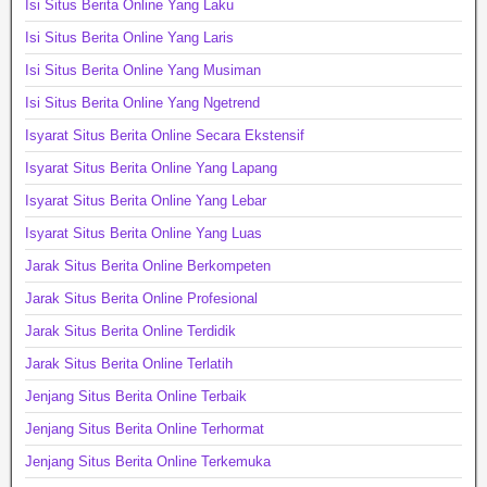
Isi Situs Berita Online Yang Laku
Isi Situs Berita Online Yang Laris
Isi Situs Berita Online Yang Musiman
Isi Situs Berita Online Yang Ngetrend
Isyarat Situs Berita Online Secara Ekstensif
Isyarat Situs Berita Online Yang Lapang
Isyarat Situs Berita Online Yang Lebar
Isyarat Situs Berita Online Yang Luas
Jarak Situs Berita Online Berkompeten
Jarak Situs Berita Online Profesional
Jarak Situs Berita Online Terdidik
Jarak Situs Berita Online Terlatih
Jenjang Situs Berita Online Terbaik
Jenjang Situs Berita Online Terhormat
Jenjang Situs Berita Online Terkemuka