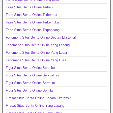
Fase Situs Berita Online Terbaik
Fase Situs Berita Online Terhormat
Fase Situs Berita Online Terkemuka
Fase Situs Berita Online Terpandang
Fenomena Situs Berita Online Secara Ekstensif
Fenomena Situs Berita Online Yang Lapang
Fenomena Situs Berita Online Yang Lebar
Fenomena Situs Berita Online Yang Luas
Figur Situs Berita Online Berbobot
Figur Situs Berita Online Berkualitas
Figur Situs Berita Online Bermutu
Figur Situs Berita Online Bernilai
Firasat Situs Berita Online Secara Ekstensif
Firasat Situs Berita Online Yang Lapang