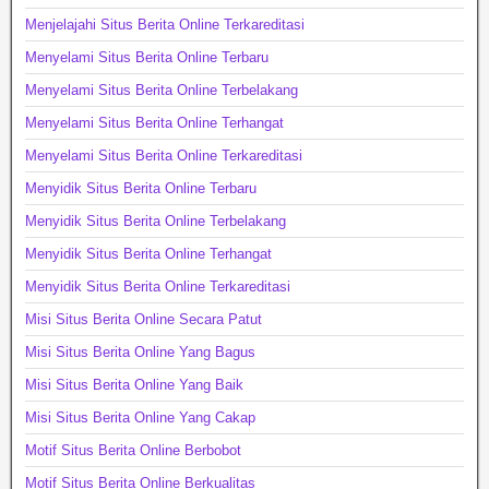
Menjelajahi Situs Berita Online Terkareditasi
Menyelami Situs Berita Online Terbaru
Menyelami Situs Berita Online Terbelakang
Menyelami Situs Berita Online Terhangat
Menyelami Situs Berita Online Terkareditasi
Menyidik Situs Berita Online Terbaru
Menyidik Situs Berita Online Terbelakang
Menyidik Situs Berita Online Terhangat
Menyidik Situs Berita Online Terkareditasi
Misi Situs Berita Online Secara Patut
Misi Situs Berita Online Yang Bagus
Misi Situs Berita Online Yang Baik
Misi Situs Berita Online Yang Cakap
Motif Situs Berita Online Berbobot
Motif Situs Berita Online Berkualitas