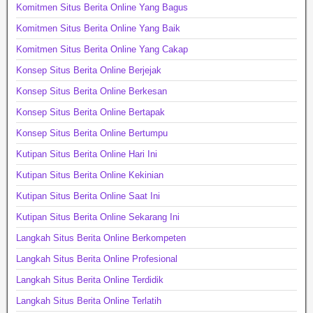
Komitmen Situs Berita Online Yang Bagus
Komitmen Situs Berita Online Yang Baik
Komitmen Situs Berita Online Yang Cakap
Konsep Situs Berita Online Berjejak
Konsep Situs Berita Online Berkesan
Konsep Situs Berita Online Bertapak
Konsep Situs Berita Online Bertumpu
Kutipan Situs Berita Online Hari Ini
Kutipan Situs Berita Online Kekinian
Kutipan Situs Berita Online Saat Ini
Kutipan Situs Berita Online Sekarang Ini
Langkah Situs Berita Online Berkompeten
Langkah Situs Berita Online Profesional
Langkah Situs Berita Online Terdidik
Langkah Situs Berita Online Terlatih