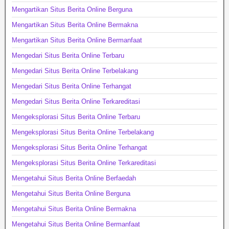
Mengartikan Situs Berita Online Berguna
Mengartikan Situs Berita Online Bermakna
Mengartikan Situs Berita Online Bermanfaat
Mengedari Situs Berita Online Terbaru
Mengedari Situs Berita Online Terbelakang
Mengedari Situs Berita Online Terhangat
Mengedari Situs Berita Online Terkareditasi
Mengeksplorasi Situs Berita Online Terbaru
Mengeksplorasi Situs Berita Online Terbelakang
Mengeksplorasi Situs Berita Online Terhangat
Mengeksplorasi Situs Berita Online Terkareditasi
Mengetahui Situs Berita Online Berfaedah
Mengetahui Situs Berita Online Berguna
Mengetahui Situs Berita Online Bermakna
Mengetahui Situs Berita Online Bermanfaat