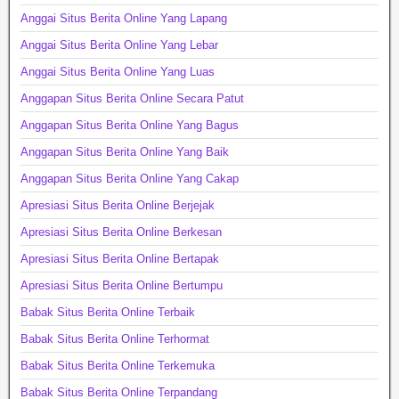
Anggai Situs Berita Online Yang Lapang
Anggai Situs Berita Online Yang Lebar
Anggai Situs Berita Online Yang Luas
Anggapan Situs Berita Online Secara Patut
Anggapan Situs Berita Online Yang Bagus
Anggapan Situs Berita Online Yang Baik
Anggapan Situs Berita Online Yang Cakap
Apresiasi Situs Berita Online Berjejak
Apresiasi Situs Berita Online Berkesan
Apresiasi Situs Berita Online Bertapak
Apresiasi Situs Berita Online Bertumpu
Babak Situs Berita Online Terbaik
Babak Situs Berita Online Terhormat
Babak Situs Berita Online Terkemuka
Babak Situs Berita Online Terpandang