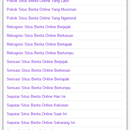
Pokok Situs Berita Online Yang Laris
Pokok Situs Berita Online Yang Musiman
Pokok Situs Berita Online Yang Ngetrend
Rekognisi Situs Berita Online Berjejak
Rekognisi Situs Berita Online Berkesan
Rekognisi Situs Berita Online Bertapak
Rekognisi Situs Berita Online Bertumpu
Sensasi Situs Berita Online Berjejak
Sensasi Situs Berita Online Berkesan
Sensasi Situs Berita Online Bertapak
Sensasi Situs Berita Online Bertumpu
Seputar Situs Berita Online Hari Ini
Seputar Situs Berita Online Kekinian
Seputar Situs Berita Online Saat Ini
Seputar Situs Berita Online Sekarang Ini