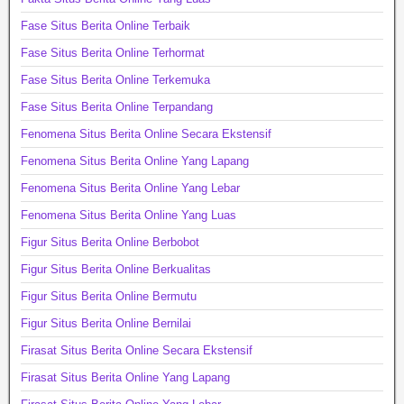
Fase Situs Berita Online Terbaik
Fase Situs Berita Online Terhormat
Fase Situs Berita Online Terkemuka
Fase Situs Berita Online Terpandang
Fenomena Situs Berita Online Secara Ekstensif
Fenomena Situs Berita Online Yang Lapang
Fenomena Situs Berita Online Yang Lebar
Fenomena Situs Berita Online Yang Luas
Figur Situs Berita Online Berbobot
Figur Situs Berita Online Berkualitas
Figur Situs Berita Online Bermutu
Figur Situs Berita Online Bernilai
Firasat Situs Berita Online Secara Ekstensif
Firasat Situs Berita Online Yang Lapang