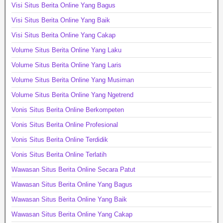
Visi Situs Berita Online Yang Bagus
Visi Situs Berita Online Yang Baik
Visi Situs Berita Online Yang Cakap
Volume Situs Berita Online Yang Laku
Volume Situs Berita Online Yang Laris
Volume Situs Berita Online Yang Musiman
Volume Situs Berita Online Yang Ngetrend
Vonis Situs Berita Online Berkompeten
Vonis Situs Berita Online Profesional
Vonis Situs Berita Online Terdidik
Vonis Situs Berita Online Terlatih
Wawasan Situs Berita Online Secara Patut
Wawasan Situs Berita Online Yang Bagus
Wawasan Situs Berita Online Yang Baik
Wawasan Situs Berita Online Yang Cakap