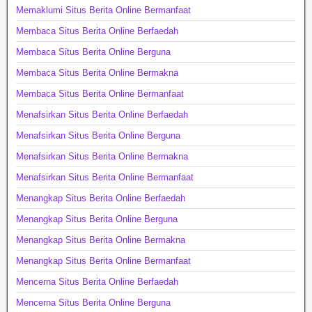
Memaklumi Situs Berita Online Bermanfaat
Membaca Situs Berita Online Berfaedah
Membaca Situs Berita Online Berguna
Membaca Situs Berita Online Bermakna
Membaca Situs Berita Online Bermanfaat
Menafsirkan Situs Berita Online Berfaedah
Menafsirkan Situs Berita Online Berguna
Menafsirkan Situs Berita Online Bermakna
Menafsirkan Situs Berita Online Bermanfaat
Menangkap Situs Berita Online Berfaedah
Menangkap Situs Berita Online Berguna
Menangkap Situs Berita Online Bermakna
Menangkap Situs Berita Online Bermanfaat
Mencerna Situs Berita Online Berfaedah
Mencerna Situs Berita Online Berguna