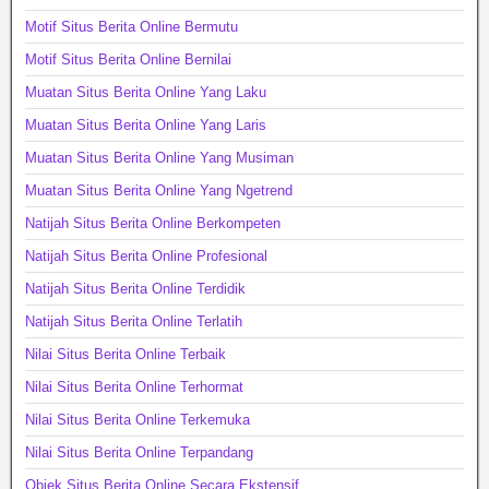
Motif Situs Berita Online Bermutu
Motif Situs Berita Online Bernilai
Muatan Situs Berita Online Yang Laku
Muatan Situs Berita Online Yang Laris
Muatan Situs Berita Online Yang Musiman
Muatan Situs Berita Online Yang Ngetrend
Natijah Situs Berita Online Berkompeten
Natijah Situs Berita Online Profesional
Natijah Situs Berita Online Terdidik
Natijah Situs Berita Online Terlatih
Nilai Situs Berita Online Terbaik
Nilai Situs Berita Online Terhormat
Nilai Situs Berita Online Terkemuka
Nilai Situs Berita Online Terpandang
Objek Situs Berita Online Secara Ekstensif