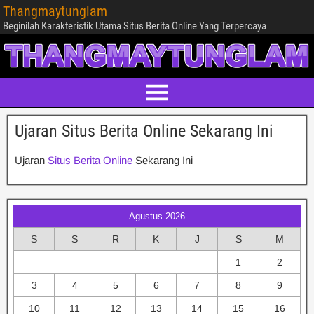
Thangmaytunglam
Beginilah Karakteristik Utama Situs Berita Online Yang Terpercaya
Ujaran Situs Berita Online Sekarang Ini
Ujaran
Situs Berita Online
Sekarang Ini
Agustus 2026
S
S
R
K
J
S
M
1
2
3
4
5
6
7
8
9
10
11
12
13
14
15
16