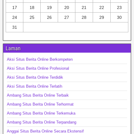
17
18
19
20
21
22
23
24
25
26
27
28
29
30
31
Laman
Aksi Situs Berita Online Berkompeten
Aksi Situs Berita Online Profesional
Aksi Situs Berita Online Terdidik
Aksi Situs Berita Online Terlatih
Ambang Situs Berita Online Terbaik
Ambang Situs Berita Online Terhormat
Ambang Situs Berita Online Terkemuka
Ambang Situs Berita Online Terpandang
Anggai Situs Berita Online Secara Ekstensif