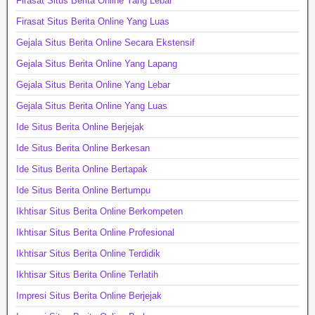
Firasat Situs Berita Online Yang Lebar
Firasat Situs Berita Online Yang Luas
Gejala Situs Berita Online Secara Ekstensif
Gejala Situs Berita Online Yang Lapang
Gejala Situs Berita Online Yang Lebar
Gejala Situs Berita Online Yang Luas
Ide Situs Berita Online Berjejak
Ide Situs Berita Online Berkesan
Ide Situs Berita Online Bertapak
Ide Situs Berita Online Bertumpu
Ikhtisar Situs Berita Online Berkompeten
Ikhtisar Situs Berita Online Profesional
Ikhtisar Situs Berita Online Terdidik
Ikhtisar Situs Berita Online Terlatih
Impresi Situs Berita Online Berjejak