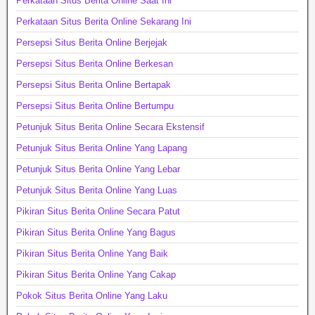
Perkataan Situs Berita Online Saat Ini
Perkataan Situs Berita Online Sekarang Ini
Persepsi Situs Berita Online Berjejak
Persepsi Situs Berita Online Berkesan
Persepsi Situs Berita Online Bertapak
Persepsi Situs Berita Online Bertumpu
Petunjuk Situs Berita Online Secara Ekstensif
Petunjuk Situs Berita Online Yang Lapang
Petunjuk Situs Berita Online Yang Lebar
Petunjuk Situs Berita Online Yang Luas
Pikiran Situs Berita Online Secara Patut
Pikiran Situs Berita Online Yang Bagus
Pikiran Situs Berita Online Yang Baik
Pikiran Situs Berita Online Yang Cakap
Pokok Situs Berita Online Yang Laku