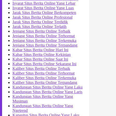
Isyarat Situs Berita Online Yang Lebar
Isyarat Situs Berita Online Yang Luas
Jarak Situs Berita Online Berkompeten
Jarak Situs Berita Online Profesional
Jarak Situs Berita Online Terdidik
Jarak Situs Berita Online Terlatih
Jenjang Situs Berita Online Terbaik
Jenjang Situs Berita Online Terhormat
Jenjang Situs Berita Online Terkemuka
Jenjang Situs Berita Online Terpandang
Kabar Situs Berita Online Hari Ini
Kabar Situs Berita Online Kekinian
Kabar Situs Berita Online Saat Ini
Kabar Situs Berita Online Sekarang Ini
Kaliber Situs Berita Online Terbaik
Kaliber Situs Berita Online Terhormat
Kaliber Situs Berita Online Terkemuka
Kaliber Situs Berita Online Terpandang
Kandungan Situs Berita Online Yang Laku
Kandungan Situs Berita Online Yang Laris
Kandungan Situs Berita Online Yang
Musiman
Kandungan Situs Berita Online Yang
Ngetrend
Kapasitas Situs Berita Online Yang Laku