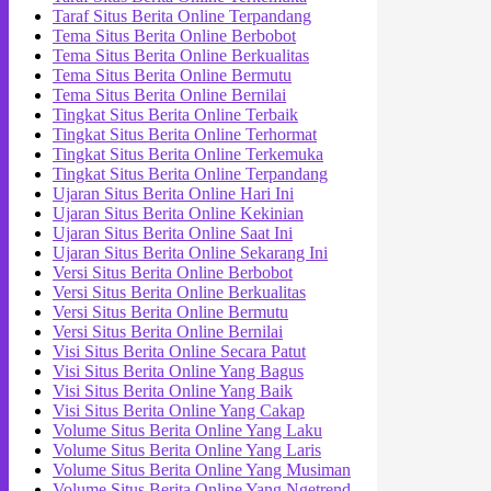
Taraf Situs Berita Online Terpandang
Tema Situs Berita Online Berbobot
Tema Situs Berita Online Berkualitas
Tema Situs Berita Online Bermutu
Tema Situs Berita Online Bernilai
Tingkat Situs Berita Online Terbaik
Tingkat Situs Berita Online Terhormat
Tingkat Situs Berita Online Terkemuka
Tingkat Situs Berita Online Terpandang
Ujaran Situs Berita Online Hari Ini
Ujaran Situs Berita Online Kekinian
Ujaran Situs Berita Online Saat Ini
Ujaran Situs Berita Online Sekarang Ini
Versi Situs Berita Online Berbobot
Versi Situs Berita Online Berkualitas
Versi Situs Berita Online Bermutu
Versi Situs Berita Online Bernilai
Visi Situs Berita Online Secara Patut
Visi Situs Berita Online Yang Bagus
Visi Situs Berita Online Yang Baik
Visi Situs Berita Online Yang Cakap
Volume Situs Berita Online Yang Laku
Volume Situs Berita Online Yang Laris
Volume Situs Berita Online Yang Musiman
Volume Situs Berita Online Yang Ngetrend