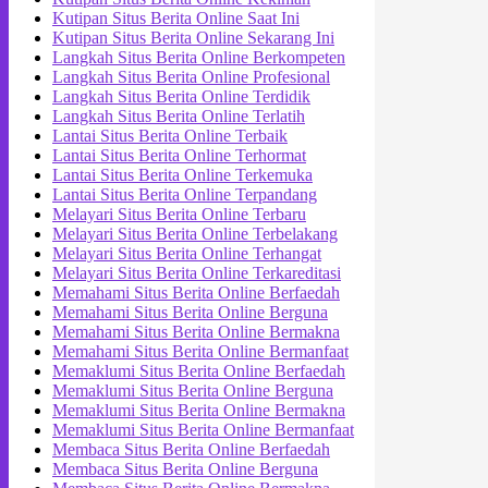
Kutipan Situs Berita Online Saat Ini
Kutipan Situs Berita Online Sekarang Ini
Langkah Situs Berita Online Berkompeten
Langkah Situs Berita Online Profesional
Langkah Situs Berita Online Terdidik
Langkah Situs Berita Online Terlatih
Lantai Situs Berita Online Terbaik
Lantai Situs Berita Online Terhormat
Lantai Situs Berita Online Terkemuka
Lantai Situs Berita Online Terpandang
Melayari Situs Berita Online Terbaru
Melayari Situs Berita Online Terbelakang
Melayari Situs Berita Online Terhangat
Melayari Situs Berita Online Terkareditasi
Memahami Situs Berita Online Berfaedah
Memahami Situs Berita Online Berguna
Memahami Situs Berita Online Bermakna
Memahami Situs Berita Online Bermanfaat
Memaklumi Situs Berita Online Berfaedah
Memaklumi Situs Berita Online Berguna
Memaklumi Situs Berita Online Bermakna
Memaklumi Situs Berita Online Bermanfaat
Membaca Situs Berita Online Berfaedah
Membaca Situs Berita Online Berguna