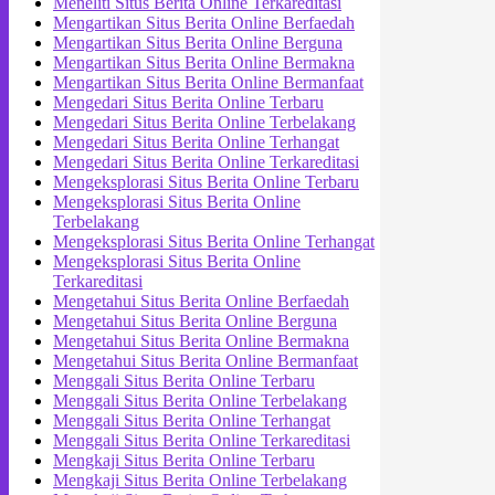
Meneliti Situs Berita Online Terkareditasi
Mengartikan Situs Berita Online Berfaedah
Mengartikan Situs Berita Online Berguna
Mengartikan Situs Berita Online Bermakna
Mengartikan Situs Berita Online Bermanfaat
Mengedari Situs Berita Online Terbaru
Mengedari Situs Berita Online Terbelakang
Mengedari Situs Berita Online Terhangat
Mengedari Situs Berita Online Terkareditasi
Mengeksplorasi Situs Berita Online Terbaru
Mengeksplorasi Situs Berita Online
Terbelakang
Mengeksplorasi Situs Berita Online Terhangat
Mengeksplorasi Situs Berita Online
Terkareditasi
Mengetahui Situs Berita Online Berfaedah
Mengetahui Situs Berita Online Berguna
Mengetahui Situs Berita Online Bermakna
Mengetahui Situs Berita Online Bermanfaat
Menggali Situs Berita Online Terbaru
Menggali Situs Berita Online Terbelakang
Menggali Situs Berita Online Terhangat
Menggali Situs Berita Online Terkareditasi
Mengkaji Situs Berita Online Terbaru
Mengkaji Situs Berita Online Terbelakang