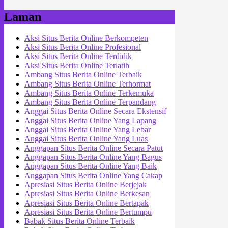
Laman
Aksi Situs Berita Online Berkompeten
Aksi Situs Berita Online Profesional
Aksi Situs Berita Online Terdidik
Aksi Situs Berita Online Terlatih
Ambang Situs Berita Online Terbaik
Ambang Situs Berita Online Terhormat
Ambang Situs Berita Online Terkemuka
Ambang Situs Berita Online Terpandang
Anggai Situs Berita Online Secara Ekstensif
Anggai Situs Berita Online Yang Lapang
Anggai Situs Berita Online Yang Lebar
Anggai Situs Berita Online Yang Luas
Anggapan Situs Berita Online Secara Patut
Anggapan Situs Berita Online Yang Bagus
Anggapan Situs Berita Online Yang Baik
Anggapan Situs Berita Online Yang Cakap
Apresiasi Situs Berita Online Berjejak
Apresiasi Situs Berita Online Berkesan
Apresiasi Situs Berita Online Bertapak
Apresiasi Situs Berita Online Bertumpu
Babak Situs Berita Online Terbaik