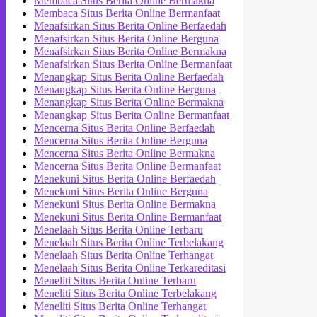
Membaca Situs Berita Online Bermakna
Membaca Situs Berita Online Bermanfaat
Menafsirkan Situs Berita Online Berfaedah
Menafsirkan Situs Berita Online Berguna
Menafsirkan Situs Berita Online Bermakna
Menafsirkan Situs Berita Online Bermanfaat
Menangkap Situs Berita Online Berfaedah
Menangkap Situs Berita Online Berguna
Menangkap Situs Berita Online Bermakna
Menangkap Situs Berita Online Bermanfaat
Mencerna Situs Berita Online Berfaedah
Mencerna Situs Berita Online Berguna
Mencerna Situs Berita Online Bermakna
Mencerna Situs Berita Online Bermanfaat
Menekuni Situs Berita Online Berfaedah
Menekuni Situs Berita Online Berguna
Menekuni Situs Berita Online Bermakna
Menekuni Situs Berita Online Bermanfaat
Menelaah Situs Berita Online Terbaru
Menelaah Situs Berita Online Terbelakang
Menelaah Situs Berita Online Terhangat
Menelaah Situs Berita Online Terkareditasi
Meneliti Situs Berita Online Terbaru
Meneliti Situs Berita Online Terbelakang
Meneliti Situs Berita Online Terhangat