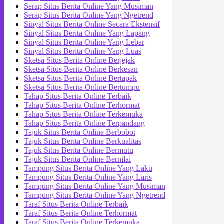
Serap Situs Berita Online Yang Musiman
Serap Situs Berita Online Yang Ngetrend
Sinyal Situs Berita Online Secara Ekstensif
Sinyal Situs Berita Online Yang Lapang
Sinyal Situs Berita Online Yang Lebar
Sinyal Situs Berita Online Yang Luas
Sketsa Situs Berita Online Berjejak
Sketsa Situs Berita Online Berkesan
Sketsa Situs Berita Online Bertapak
Sketsa Situs Berita Online Bertumpu
Tahap Situs Berita Online Terbaik
Tahap Situs Berita Online Terhormat
Tahap Situs Berita Online Terkemuka
Tahap Situs Berita Online Terpandang
Tajuk Situs Berita Online Berbobot
Tajuk Situs Berita Online Berkualitas
Tajuk Situs Berita Online Bermutu
Tajuk Situs Berita Online Bernilai
Tampung Situs Berita Online Yang Laku
Tampung Situs Berita Online Yang Laris
Tampung Situs Berita Online Yang Musiman
Tampung Situs Berita Online Yang Ngetrend
Taraf Situs Berita Online Terbaik
Taraf Situs Berita Online Terhormat
Taraf Situs Berita Online Terkemuka