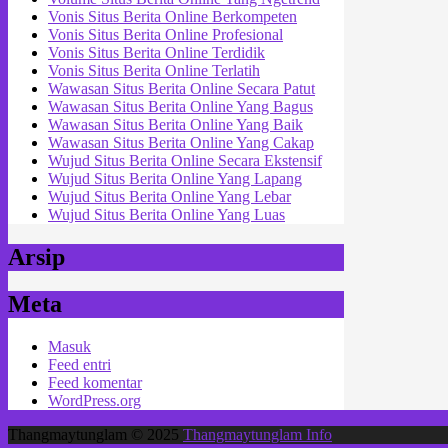
Vonis Situs Berita Online Berkompeten
Vonis Situs Berita Online Profesional
Vonis Situs Berita Online Terdidik
Vonis Situs Berita Online Terlatih
Wawasan Situs Berita Online Secara Patut
Wawasan Situs Berita Online Yang Bagus
Wawasan Situs Berita Online Yang Baik
Wawasan Situs Berita Online Yang Cakap
Wujud Situs Berita Online Secara Ekstensif
Wujud Situs Berita Online Yang Lapang
Wujud Situs Berita Online Yang Lebar
Wujud Situs Berita Online Yang Luas
Arsip
Meta
Masuk
Feed entri
Feed komentar
WordPress.org
Thangmaytunglam © 2025
Thangmaytunglam Info