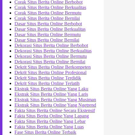
Corak Situs Berita Online Berbobot
Corak Situs Berita Online Berkualitas
Corak Situs Berita Online Bermutu
Corak Situs Berita Online Bernilai
Dasar Situs Berita Online Berbobot
Dasar Situs Berita Online Berkualitas
Dasar Situs Berita Online Bermutu
Dasar Situs Berita Online Bernilai
Dekorasi Situs Berita Online Berbobot
Dekorasi Situs Berita Online Berkualitas
Dekorasi Situs Berita Online Bermutu
Dekorasi Situs Berita Online Bernilai
Dekrit Situs Berita Online Berkompeten
Dekrit Situs Berita Online Profesional
Dekrit Situs Berita Online Terdidik
Dekrit Situs Berita Online Terlatih
Ekstrak Situs Berita Online Yang Laku
Ekstrak Situs Berita Online Yang Laris
Ekstrak Situs Berita Online Yang Musiman
Ekstrak Situs Berita Online Yang Ngetrend
Fakta Situs Berita Online Secara Ekstensif
Fakta Situs Berita Online Yang Lapang
Fakta Situs Berita Online Yang Lebar
Fakta Situs Berita Online Yang Luas
Fase Situs Berita Online Terbaik