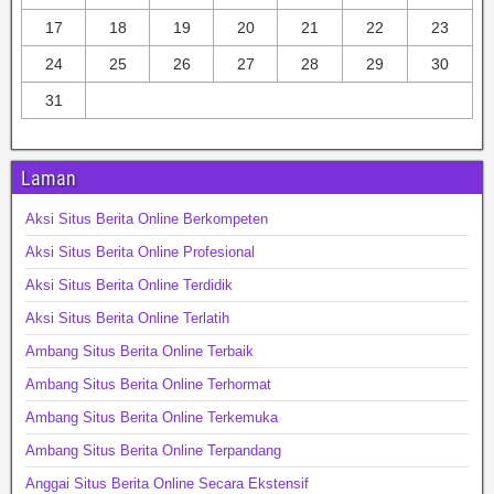
17
18
19
20
21
22
23
24
25
26
27
28
29
30
31
Laman
Aksi Situs Berita Online Berkompeten
Aksi Situs Berita Online Profesional
Aksi Situs Berita Online Terdidik
Aksi Situs Berita Online Terlatih
Ambang Situs Berita Online Terbaik
Ambang Situs Berita Online Terhormat
Ambang Situs Berita Online Terkemuka
Ambang Situs Berita Online Terpandang
Anggai Situs Berita Online Secara Ekstensif