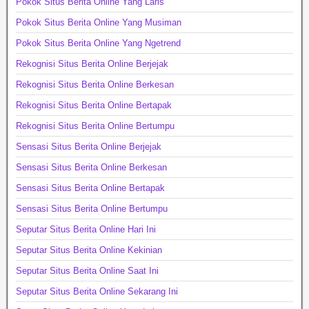
Pokok Situs Berita Online Yang Laris
Pokok Situs Berita Online Yang Musiman
Pokok Situs Berita Online Yang Ngetrend
Rekognisi Situs Berita Online Berjejak
Rekognisi Situs Berita Online Berkesan
Rekognisi Situs Berita Online Bertapak
Rekognisi Situs Berita Online Bertumpu
Sensasi Situs Berita Online Berjejak
Sensasi Situs Berita Online Berkesan
Sensasi Situs Berita Online Bertapak
Sensasi Situs Berita Online Bertumpu
Seputar Situs Berita Online Hari Ini
Seputar Situs Berita Online Kekinian
Seputar Situs Berita Online Saat Ini
Seputar Situs Berita Online Sekarang Ini