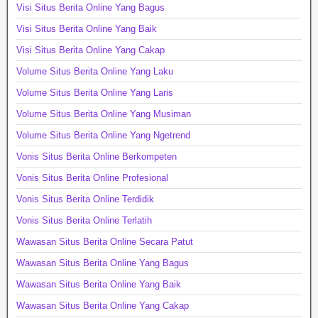
Visi Situs Berita Online Yang Bagus
Visi Situs Berita Online Yang Baik
Visi Situs Berita Online Yang Cakap
Volume Situs Berita Online Yang Laku
Volume Situs Berita Online Yang Laris
Volume Situs Berita Online Yang Musiman
Volume Situs Berita Online Yang Ngetrend
Vonis Situs Berita Online Berkompeten
Vonis Situs Berita Online Profesional
Vonis Situs Berita Online Terdidik
Vonis Situs Berita Online Terlatih
Wawasan Situs Berita Online Secara Patut
Wawasan Situs Berita Online Yang Bagus
Wawasan Situs Berita Online Yang Baik
Wawasan Situs Berita Online Yang Cakap