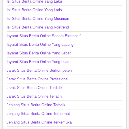
Isi Situs Berita Online Yang Laku
Isi Situs Berita Online Yang Laris
Isi Situs Berita Online Yang Musiman
Isi Situs Berita Online Yang Ngetrend
Isyarat Situs Berita Online Secara Ekstensif
Isyarat Situs Berita Online Yang Lapang
Isyarat Situs Berita Online Yang Lebar
Isyarat Situs Berita Online Yang Luas
Jarak Situs Berita Online Berkompeten
Jarak Situs Berita Online Profesional
Jarak Situs Berita Online Terdidik
Jarak Situs Berita Online Terlatih
Jenjang Situs Berita Online Terbaik
Jenjang Situs Berita Online Terhormat
Jenjang Situs Berita Online Terkemuka