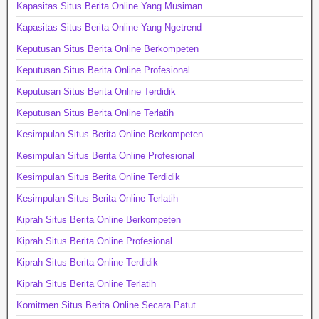
Kapasitas Situs Berita Online Yang Musiman
Kapasitas Situs Berita Online Yang Ngetrend
Keputusan Situs Berita Online Berkompeten
Keputusan Situs Berita Online Profesional
Keputusan Situs Berita Online Terdidik
Keputusan Situs Berita Online Terlatih
Kesimpulan Situs Berita Online Berkompeten
Kesimpulan Situs Berita Online Profesional
Kesimpulan Situs Berita Online Terdidik
Kesimpulan Situs Berita Online Terlatih
Kiprah Situs Berita Online Berkompeten
Kiprah Situs Berita Online Profesional
Kiprah Situs Berita Online Terdidik
Kiprah Situs Berita Online Terlatih
Komitmen Situs Berita Online Secara Patut