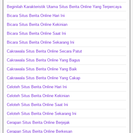
Beginilah Karakteristik Utama Situs Berita Online Yang Terpercaya
Bicara Situs Berita Online Hari Ini
Bicara Situs Berita Online Kekinian
Bicara Situs Berita Online Saat Ini
Bicara Situs Berita Online Sekarang Ini
Cakrawala Situs Berita Online Secara Patut
Cakrawala Situs Berita Online Yang Bagus
Cakrawala Situs Berita Online Yang Baik
Cakrawala Situs Berita Online Yang Cakap
Celoteh Situs Berita Online Hari Ini
Celoteh Situs Berita Online Kekinian
Celoteh Situs Berita Online Saat Ini
Celoteh Situs Berita Online Sekarang Ini
Cerapan Situs Berita Online Berjejak
Cerapan Situs Berita Online Berkesan