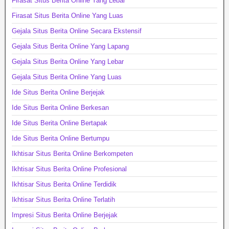
Firasat Situs Berita Online Yang Lebar
Firasat Situs Berita Online Yang Luas
Gejala Situs Berita Online Secara Ekstensif
Gejala Situs Berita Online Yang Lapang
Gejala Situs Berita Online Yang Lebar
Gejala Situs Berita Online Yang Luas
Ide Situs Berita Online Berjejak
Ide Situs Berita Online Berkesan
Ide Situs Berita Online Bertapak
Ide Situs Berita Online Bertumpu
Ikhtisar Situs Berita Online Berkompeten
Ikhtisar Situs Berita Online Profesional
Ikhtisar Situs Berita Online Terdidik
Ikhtisar Situs Berita Online Terlatih
Impresi Situs Berita Online Berjejak