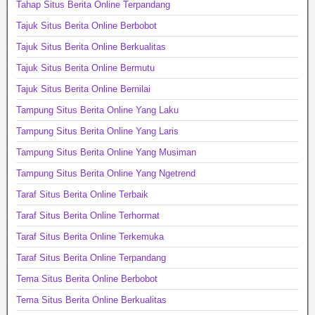
Tahap Situs Berita Online Terpandang
Tajuk Situs Berita Online Berbobot
Tajuk Situs Berita Online Berkualitas
Tajuk Situs Berita Online Bermutu
Tajuk Situs Berita Online Bernilai
Tampung Situs Berita Online Yang Laku
Tampung Situs Berita Online Yang Laris
Tampung Situs Berita Online Yang Musiman
Tampung Situs Berita Online Yang Ngetrend
Taraf Situs Berita Online Terbaik
Taraf Situs Berita Online Terhormat
Taraf Situs Berita Online Terkemuka
Taraf Situs Berita Online Terpandang
Tema Situs Berita Online Berbobot
Tema Situs Berita Online Berkualitas