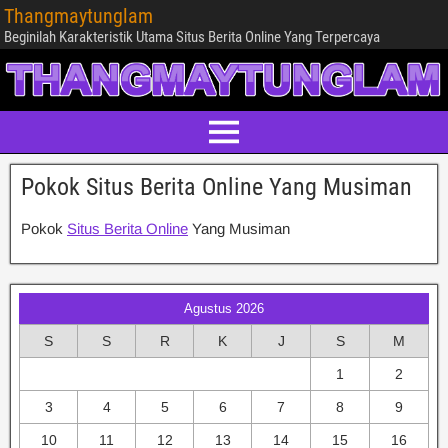
Thangmaytunglam
Beginilah Karakteristik Utama Situs Berita Online Yang Terpercaya
Pokok Situs Berita Online Yang Musiman
Pokok
Situs Berita Online
Yang Musiman
Agustus 2026
S
S
R
K
J
S
M
1
2
3
4
5
6
7
8
9
10
11
12
13
14
15
16