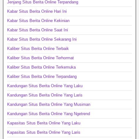
Jenjang Situs Berita Online Terpandang
Kabar Situs Berita Online Hari Ini
Kabar Situs Berita Online Kekinian
Kabar Situs Berita Online Saat Ini
Kabar Situs Berita Online Sekarang Ini
Kaliber Situs Berita Online Terbaik
Kaliber Situs Berita Online Terhormat
Kaliber Situs Berita Online Terkemuka
Kaliber Situs Berita Online Terpandang
Kandungan Situs Berita Online Yang Laku
Kandungan Situs Berita Online Yang Laris
Kandungan Situs Berita Online Yang Musiman
Kandungan Situs Berita Online Yang Ngetrend
Kapasitas Situs Berita Online Yang Laku
Kapasitas Situs Berita Online Yang Laris