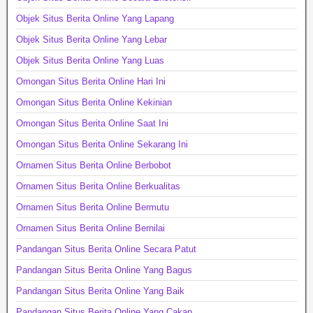
Objek Situs Berita Online Yang Lapang
Objek Situs Berita Online Yang Lebar
Objek Situs Berita Online Yang Luas
Omongan Situs Berita Online Hari Ini
Omongan Situs Berita Online Kekinian
Omongan Situs Berita Online Saat Ini
Omongan Situs Berita Online Sekarang Ini
Ornamen Situs Berita Online Berbobot
Ornamen Situs Berita Online Berkualitas
Ornamen Situs Berita Online Bermutu
Ornamen Situs Berita Online Bernilai
Pandangan Situs Berita Online Secara Patut
Pandangan Situs Berita Online Yang Bagus
Pandangan Situs Berita Online Yang Baik
Pandangan Situs Berita Online Yang Cakap