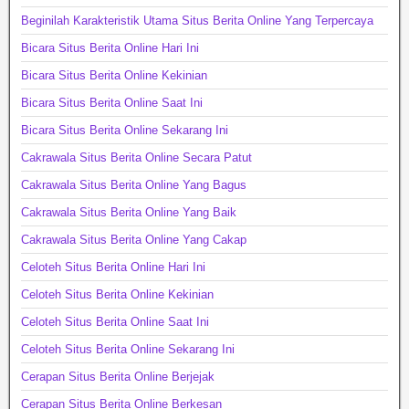
Beginilah Karakteristik Utama Situs Berita Online Yang Terpercaya
Bicara Situs Berita Online Hari Ini
Bicara Situs Berita Online Kekinian
Bicara Situs Berita Online Saat Ini
Bicara Situs Berita Online Sekarang Ini
Cakrawala Situs Berita Online Secara Patut
Cakrawala Situs Berita Online Yang Bagus
Cakrawala Situs Berita Online Yang Baik
Cakrawala Situs Berita Online Yang Cakap
Celoteh Situs Berita Online Hari Ini
Celoteh Situs Berita Online Kekinian
Celoteh Situs Berita Online Saat Ini
Celoteh Situs Berita Online Sekarang Ini
Cerapan Situs Berita Online Berjejak
Cerapan Situs Berita Online Berkesan