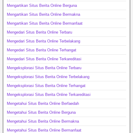
Mengartikan Situs Berita Online Berguna
Mengartikan Situs Berita Online Bermakna
Mengartikan Situs Berita Online Bermanfaat
Mengedari Situs Berita Online Terbaru
Mengedari Situs Berita Online Terbelakang
Mengedari Situs Berita Online Terhangat
Mengedari Situs Berita Online Terkareditasi
Mengeksplorasi Situs Berita Online Terbaru
Mengeksplorasi Situs Berita Online Terbelakang
Mengeksplorasi Situs Berita Online Terhangat
Mengeksplorasi Situs Berita Online Terkareditasi
Mengetahui Situs Berita Online Berfaedah
Mengetahui Situs Berita Online Berguna
Mengetahui Situs Berita Online Bermakna
Mengetahui Situs Berita Online Bermanfaat