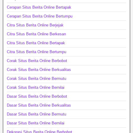
Cerapan Situs Berita Online Bertapak
Cerapan Situs Berita Online Bertumpu
Citra Situs Berita Online Berjejak
Citra Situs Berita Online Berkesan
Citra Situs Berita Online Bertapak
Citra Situs Berita Online Bertumpu
Corak Situs Berita Online Berbobot
Corak Situs Berita Online Berkualitas
Corak Situs Berita Online Bermutu
Corak Situs Berita Online Bernilai
Dasar Situs Berita Online Berbobot
Dasar Situs Berita Online Berkualitas
Dasar Situs Berita Online Bermutu
Dasar Situs Berita Online Bernilai
Dekorasi Situs Berita Online Berbobot