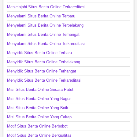
Menjelajahi Situs Berita Online Terkareditasi
Menyelami Situs Berita Online Terbaru
Menyelami Situs Berita Online Terbelakang
Menyelami Situs Berita Online Terhangat
Menyelami Situs Berita Online Terkareditasi
Menyidik Situs Berita Online Terbaru
Menyidik Situs Berita Online Terbelakang
Menyidik Situs Berita Online Terhangat
Menyidik Situs Berita Online Terkareditasi
Misi Situs Berita Online Secara Patut
Misi Situs Berita Online Yang Bagus
Misi Situs Berita Online Yang Baik
Misi Situs Berita Online Yang Cakap
Motif Situs Berita Online Berbobot
Motif Situs Berita Online Berkualitas