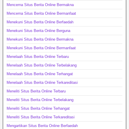
Mencerna Situs Berita Online Bermakna
Mencerna Situs Berita Online Bermanfaat
Menekuni Situs Berita Online Berfaedah
Menekuni Situs Berita Online Berguna
Menekuni Situs Berita Online Bermakna
Menekuni Situs Berita Online Bermanfaat
Menelaah Situs Berita Online Terbaru
Menelaah Situs Berita Online Terbelakang
Menelaah Situs Berita Online Terhangat
Menelaah Situs Berita Online Terkareditasi
Meneliti Situs Berita Online Terbaru
Meneliti Situs Berita Online Terbelakang
Meneliti Situs Berita Online Terhangat
Meneliti Situs Berita Online Terkareditasi
Mengartikan Situs Berita Online Berfaedah