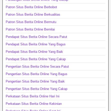
Patron Situs Berita Online Berbobot
Patron Situs Berita Online Berkualitas
Patron Situs Berita Online Bermutu
Patron Situs Berita Online Bernilai
Pendapat Situs Berita Online Secara Patut
Pendapat Situs Berita Online Yang Bagus
Pendapat Situs Berita Online Yang Baik
Pendapat Situs Berita Online Yang Cakap
Pengertian Situs Berita Online Secara Patut
Pengertian Situs Berita Online Yang Bagus
Pengertian Situs Berita Online Yang Baik
Pengertian Situs Berita Online Yang Cakap
Perkataan Situs Berita Online Hari Ini
Perkataan Situs Berita Online Kekinian