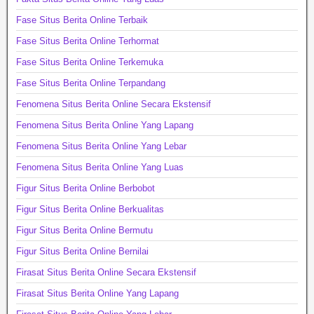
Fase Situs Berita Online Terbaik
Fase Situs Berita Online Terhormat
Fase Situs Berita Online Terkemuka
Fase Situs Berita Online Terpandang
Fenomena Situs Berita Online Secara Ekstensif
Fenomena Situs Berita Online Yang Lapang
Fenomena Situs Berita Online Yang Lebar
Fenomena Situs Berita Online Yang Luas
Figur Situs Berita Online Berbobot
Figur Situs Berita Online Berkualitas
Figur Situs Berita Online Bermutu
Figur Situs Berita Online Bernilai
Firasat Situs Berita Online Secara Ekstensif
Firasat Situs Berita Online Yang Lapang