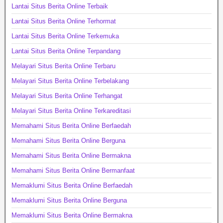
Lantai Situs Berita Online Terbaik
Lantai Situs Berita Online Terhormat
Lantai Situs Berita Online Terkemuka
Lantai Situs Berita Online Terpandang
Melayari Situs Berita Online Terbaru
Melayari Situs Berita Online Terbelakang
Melayari Situs Berita Online Terhangat
Melayari Situs Berita Online Terkareditasi
Memahami Situs Berita Online Berfaedah
Memahami Situs Berita Online Berguna
Memahami Situs Berita Online Bermakna
Memahami Situs Berita Online Bermanfaat
Memaklumi Situs Berita Online Berfaedah
Memaklumi Situs Berita Online Berguna
Memaklumi Situs Berita Online Bermakna