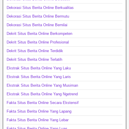
Dekorasi Situs Berita Online Berkualitas
Dekorasi Situs Berita Online Bermutu
Dekorasi Situs Berita Online Bernilai
Dekrit Situs Berita Online Berkompeten
Dekrit Situs Berita Online Profesional
Dekrit Situs Berita Online Terdidik
Dekrit Situs Berita Online Terlatih
Ekstrak Situs Berita Online Yang Laku
Ekstrak Situs Berita Online Yang Laris
Ekstrak Situs Berita Online Yang Musiman
Ekstrak Situs Berita Online Yang Ngetrend
Fakta Situs Berita Online Secara Ekstensif
Fakta Situs Berita Online Yang Lapang
Fakta Situs Berita Online Yang Lebar
Fakta Situs Berita Online Yang Luas