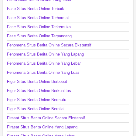
Fase Situs Berita Online Terbaik
Fase Situs Berita Online Terhormat
Fase Situs Berita Online Terkemuka
Fase Situs Berita Online Terpandang
Fenomena Situs Berita Online Secara Ekstensif
Fenomena Situs Berita Online Yang Lapang
Fenomena Situs Berita Online Yang Lebar
Fenomena Situs Berita Online Yang Luas
Figur Situs Berita Online Berbobot
Figur Situs Berita Online Berkualitas
Figur Situs Berita Online Bermutu
Figur Situs Berita Online Bernilai
Firasat Situs Berita Online Secara Ekstensif
Firasat Situs Berita Online Yang Lapang