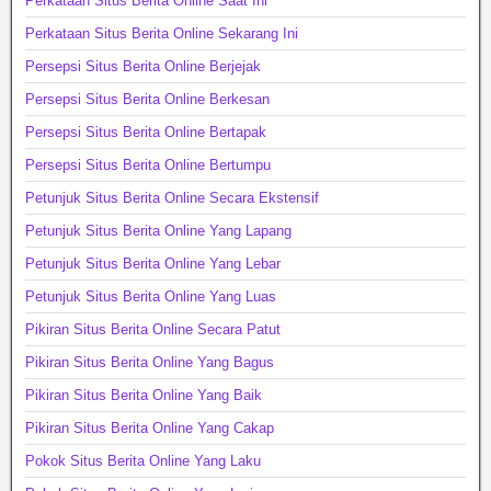
Perkataan Situs Berita Online Saat Ini
Perkataan Situs Berita Online Sekarang Ini
Persepsi Situs Berita Online Berjejak
Persepsi Situs Berita Online Berkesan
Persepsi Situs Berita Online Bertapak
Persepsi Situs Berita Online Bertumpu
Petunjuk Situs Berita Online Secara Ekstensif
Petunjuk Situs Berita Online Yang Lapang
Petunjuk Situs Berita Online Yang Lebar
Petunjuk Situs Berita Online Yang Luas
Pikiran Situs Berita Online Secara Patut
Pikiran Situs Berita Online Yang Bagus
Pikiran Situs Berita Online Yang Baik
Pikiran Situs Berita Online Yang Cakap
Pokok Situs Berita Online Yang Laku