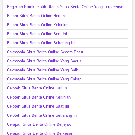
Beginilah Karakteristik Utama Situs Berita Online Yang Terpercaya
Bicara Situs Berita Online Hari Ini
Bicara Situs Berita Online Kekinian
Bicara Situs Berita Online Saat Ini
Bicara Situs Berita Online Sekarang Ini
Cakrawala Situs Berita Online Secara Patut
Cakrawala Situs Berita Online Yang Bagus
Cakrawala Situs Berita Online Yang Baik
Cakrawala Situs Berita Online Yang Cakap
Celoteh Situs Berita Online Hari Ini
Celoteh Situs Berita Online Kekinian
Celoteh Situs Berita Online Saat Ini
Celoteh Situs Berita Online Sekarang Ini
Cerapan Situs Berita Online Berjejak
Cerapan Situs Berita Online Berkesan