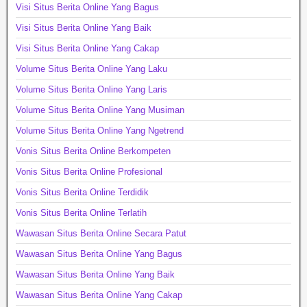
Visi Situs Berita Online Yang Bagus
Visi Situs Berita Online Yang Baik
Visi Situs Berita Online Yang Cakap
Volume Situs Berita Online Yang Laku
Volume Situs Berita Online Yang Laris
Volume Situs Berita Online Yang Musiman
Volume Situs Berita Online Yang Ngetrend
Vonis Situs Berita Online Berkompeten
Vonis Situs Berita Online Profesional
Vonis Situs Berita Online Terdidik
Vonis Situs Berita Online Terlatih
Wawasan Situs Berita Online Secara Patut
Wawasan Situs Berita Online Yang Bagus
Wawasan Situs Berita Online Yang Baik
Wawasan Situs Berita Online Yang Cakap