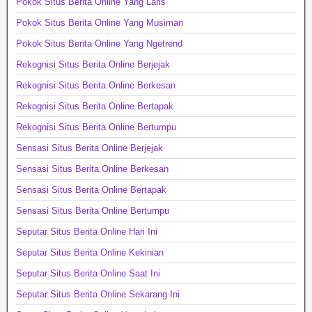
Pokok Situs Berita Online Yang Laris
Pokok Situs Berita Online Yang Musiman
Pokok Situs Berita Online Yang Ngetrend
Rekognisi Situs Berita Online Berjejak
Rekognisi Situs Berita Online Berkesan
Rekognisi Situs Berita Online Bertapak
Rekognisi Situs Berita Online Bertumpu
Sensasi Situs Berita Online Berjejak
Sensasi Situs Berita Online Berkesan
Sensasi Situs Berita Online Bertapak
Sensasi Situs Berita Online Bertumpu
Seputar Situs Berita Online Hari Ini
Seputar Situs Berita Online Kekinian
Seputar Situs Berita Online Saat Ini
Seputar Situs Berita Online Sekarang Ini