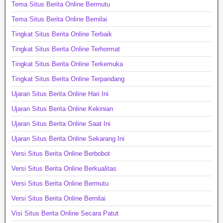
Tema Situs Berita Online Bermutu
Tema Situs Berita Online Bernilai
Tingkat Situs Berita Online Terbaik
Tingkat Situs Berita Online Terhormat
Tingkat Situs Berita Online Terkemuka
Tingkat Situs Berita Online Terpandang
Ujaran Situs Berita Online Hari Ini
Ujaran Situs Berita Online Kekinian
Ujaran Situs Berita Online Saat Ini
Ujaran Situs Berita Online Sekarang Ini
Versi Situs Berita Online Berbobot
Versi Situs Berita Online Berkualitas
Versi Situs Berita Online Bermutu
Versi Situs Berita Online Bernilai
Visi Situs Berita Online Secara Patut