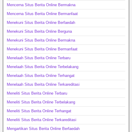
Mencerna Situs Berita Online Bermakna
Mencerna Situs Berita Online Bermanfaat
Menekuni Situs Berita Online Berfaedah
Menekuni Situs Berita Online Berguna
Menekuni Situs Berita Online Bermakna
Menekuni Situs Berita Online Bermanfaat
Menelaah Situs Berita Online Terbaru
Menelaah Situs Berita Online Terbelakang
Menelaah Situs Berita Online Terhangat
Menelaah Situs Berita Online Terkareditasi
Meneliti Situs Berita Online Terbaru
Meneliti Situs Berita Online Terbelakang
Meneliti Situs Berita Online Terhangat
Meneliti Situs Berita Online Terkareditasi
Mengartikan Situs Berita Online Berfaedah