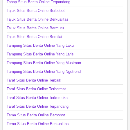
Tahap Situs Berita Online Terpandang
Tajuk Situs Berita Online Berbobot
Tajuk Situs Berita Online Berkualitas
Tajuk Situs Berita Online Bermutu
Tajuk Situs Berita Online Bernilai
Tampung Situs Berita Online Yang Laku
Tampung Situs Berita Online Yang Laris
Tampung Situs Berita Online Yang Musiman
Tampung Situs Berita Online Yang Ngetrend
Taraf Situs Berita Online Terbaik
Taraf Situs Berita Online Terhormat
Taraf Situs Berita Online Terkemuka
Taraf Situs Berita Online Terpandang
Tema Situs Berita Online Berbobot
Tema Situs Berita Online Berkualitas