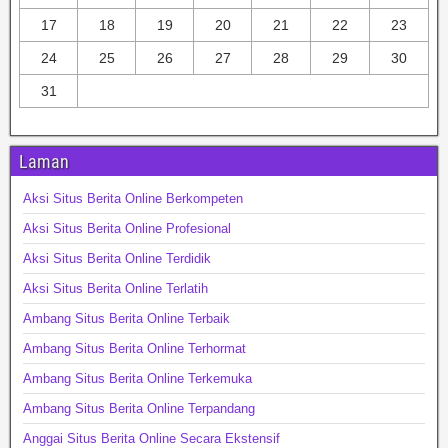
17
18
19
20
21
22
23
24
25
26
27
28
29
30
31
Laman
Aksi Situs Berita Online Berkompeten
Aksi Situs Berita Online Profesional
Aksi Situs Berita Online Terdidik
Aksi Situs Berita Online Terlatih
Ambang Situs Berita Online Terbaik
Ambang Situs Berita Online Terhormat
Ambang Situs Berita Online Terkemuka
Ambang Situs Berita Online Terpandang
Anggai Situs Berita Online Secara Ekstensif