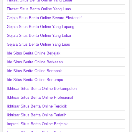
Firasat Situs Berita Online Yang Lebar
Firasat Situs Berita Online Yang Luas
Gejala Situs Berita Online Secara Ekstensif
Gejala Situs Berita Online Yang Lapang
Gejala Situs Berita Online Yang Lebar
Gejala Situs Berita Online Yang Luas
Ide Situs Berita Online Berjejak
Ide Situs Berita Online Berkesan
Ide Situs Berita Online Bertapak
Ide Situs Berita Online Bertumpu
Ikhtisar Situs Berita Online Berkompeten
Ikhtisar Situs Berita Online Profesional
Ikhtisar Situs Berita Online Terdidik
Ikhtisar Situs Berita Online Terlatih
Impresi Situs Berita Online Berjejak