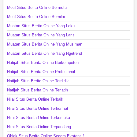
Motif Situs Berita Online Bermutu
Motif Situs Berita Online Bernilai
Muatan Situs Berita Online Yang Laku
Muatan Situs Berita Online Yang Laris
Muatan Situs Berita Online Yang Musiman
Muatan Situs Berita Online Yang Ngetrend
Natijah Situs Berita Online Berkompeten
Natijah Situs Berita Online Profesional
Natijah Situs Berita Online Terdidik
Natijah Situs Berita Online Terlatih
Nilai Situs Berita Online Terbaik
Nilai Situs Berita Online Terhormat
Nilai Situs Berita Online Terkemuka
Nilai Situs Berita Online Terpandang
Objek Situs Berita Online Secara Ekstensif