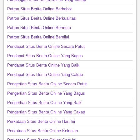
Patron Situs Berita Online Berbobot
Patron Situs Berita Online Berkualitas
Patron Situs Berita Online Bermutu
Patron Situs Berita Online Bernilai
Pendapat Situs Berita Online Secara Patut
Pendapat Situs Berita Online Yang Bagus
Pendapat Situs Berita Online Yang Baik
Pendapat Situs Berita Online Yang Cakap
Pengertian Situs Berita Online Secara Patut
Pengertian Situs Berita Online Yang Bagus
Pengertian Situs Berita Online Yang Baik
Pengertian Situs Berita Online Yang Cakap
Perkataan Situs Berita Online Hari Ini
Perkataan Situs Berita Online Kekinian