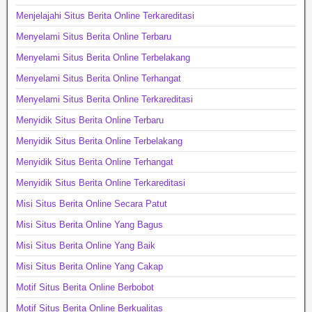
Menjelajahi Situs Berita Online Terkareditasi
Menyelami Situs Berita Online Terbaru
Menyelami Situs Berita Online Terbelakang
Menyelami Situs Berita Online Terhangat
Menyelami Situs Berita Online Terkareditasi
Menyidik Situs Berita Online Terbaru
Menyidik Situs Berita Online Terbelakang
Menyidik Situs Berita Online Terhangat
Menyidik Situs Berita Online Terkareditasi
Misi Situs Berita Online Secara Patut
Misi Situs Berita Online Yang Bagus
Misi Situs Berita Online Yang Baik
Misi Situs Berita Online Yang Cakap
Motif Situs Berita Online Berbobot
Motif Situs Berita Online Berkualitas