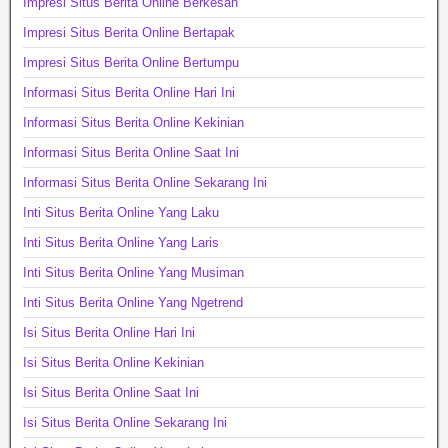
Impresi Situs Berita Online Berkesan
Impresi Situs Berita Online Bertapak
Impresi Situs Berita Online Bertumpu
Informasi Situs Berita Online Hari Ini
Informasi Situs Berita Online Kekinian
Informasi Situs Berita Online Saat Ini
Informasi Situs Berita Online Sekarang Ini
Inti Situs Berita Online Yang Laku
Inti Situs Berita Online Yang Laris
Inti Situs Berita Online Yang Musiman
Inti Situs Berita Online Yang Ngetrend
Isi Situs Berita Online Hari Ini
Isi Situs Berita Online Kekinian
Isi Situs Berita Online Saat Ini
Isi Situs Berita Online Sekarang Ini