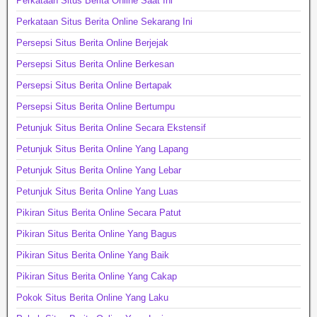
Perkataan Situs Berita Online Saat Ini
Perkataan Situs Berita Online Sekarang Ini
Persepsi Situs Berita Online Berjejak
Persepsi Situs Berita Online Berkesan
Persepsi Situs Berita Online Bertapak
Persepsi Situs Berita Online Bertumpu
Petunjuk Situs Berita Online Secara Ekstensif
Petunjuk Situs Berita Online Yang Lapang
Petunjuk Situs Berita Online Yang Lebar
Petunjuk Situs Berita Online Yang Luas
Pikiran Situs Berita Online Secara Patut
Pikiran Situs Berita Online Yang Bagus
Pikiran Situs Berita Online Yang Baik
Pikiran Situs Berita Online Yang Cakap
Pokok Situs Berita Online Yang Laku