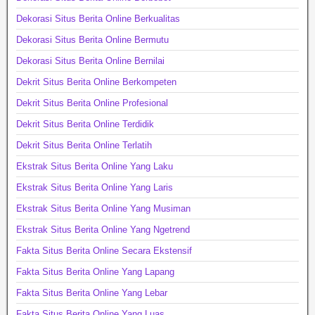
Dekorasi Situs Berita Online Berkualitas
Dekorasi Situs Berita Online Bermutu
Dekorasi Situs Berita Online Bernilai
Dekrit Situs Berita Online Berkompeten
Dekrit Situs Berita Online Profesional
Dekrit Situs Berita Online Terdidik
Dekrit Situs Berita Online Terlatih
Ekstrak Situs Berita Online Yang Laku
Ekstrak Situs Berita Online Yang Laris
Ekstrak Situs Berita Online Yang Musiman
Ekstrak Situs Berita Online Yang Ngetrend
Fakta Situs Berita Online Secara Ekstensif
Fakta Situs Berita Online Yang Lapang
Fakta Situs Berita Online Yang Lebar
Fakta Situs Berita Online Yang Luas