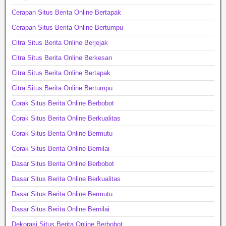
Cerapan Situs Berita Online Bertapak
Cerapan Situs Berita Online Bertumpu
Citra Situs Berita Online Berjejak
Citra Situs Berita Online Berkesan
Citra Situs Berita Online Bertapak
Citra Situs Berita Online Bertumpu
Corak Situs Berita Online Berbobot
Corak Situs Berita Online Berkualitas
Corak Situs Berita Online Bermutu
Corak Situs Berita Online Bernilai
Dasar Situs Berita Online Berbobot
Dasar Situs Berita Online Berkualitas
Dasar Situs Berita Online Bermutu
Dasar Situs Berita Online Bernilai
Dekorasi Situs Berita Online Berbobot